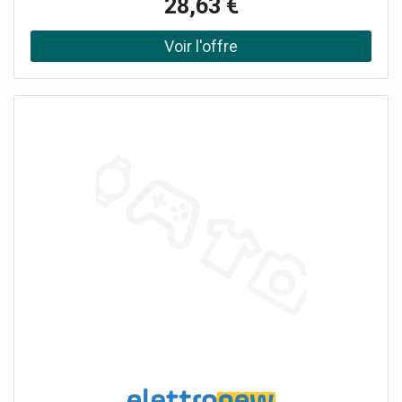
28,63 €
chambre d'enfant ou bureau, Caractéristiques du
produitProtocole réseau: WiFi, Réglage de la température
de couleur et contrôle des couleurs RVB avec Smart
Control, Fonction rythme musical: grâce à l'application
Smart Wi-Fi et aux récepteurs vocaux intégrés, la lampe
réagit aux sons et à la musique., Commande des couleurs
RVB, environ 16 millions de couleurs réglables, Connexion
USB, Intensité variable, Contrôlable avec l'application
SMART+ (avec Android 8.0 ou iOS 14.0 minimum),
Équipement techniqueAccessoires de montage et de
raccordement complets inclus, Câble USB, longueur: 1 m,
Un smartphone ou une tablette (avec au minimum
Android 8.0 ou iOS 14.0) est nécessaire pour le contrôle
via l'application SMART+., consignes de sécuritéAfin de
réduire le risque d'étranglement, le câble flexible raccordé
au luminaire doit être fixé directement et solidement au
mur s'il se trouve à portée de main., Références /
RenvoisPour plus d'informations et pour consulter la foire
aux questions (FAQ), rendez-vous sur
www.ledvance.com/consumer/smart/faq., Données
techniques: Longueur: 130 mm, Largeur: 130 mm, Hauteur: