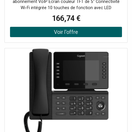
abonnement VoIP Écran couleur TFT de 5" Connectivité
Wi-Fi intégrée 10 touches de fonction avec LED
multicolore Audio HD avec réduction du bruit 2 ports USB
166,74 €
2.0 Type A Prise en charge de jusqu'à 12 comptes SIP
Annuaire local de 2000 contacts Compatible avec le
module P800 KEY PRO