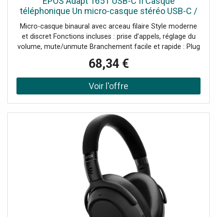
EPOS Adapt 165T USB-C II Casque
téléphonique Un micro-casque stéréo USB-C /
Jack, stéréo, léger et pratique, idéal pour
Micro-casque binaural avec arceau filaire Style moderne
travailler dans tous types
et discret Fonctions incluses : prise d’appels, réglage du
volume, mute/unmute Branchement facile et rapide : Plug
& Play Connectivité : USB-C et Jack 3.5mm Produit certifié
68,34 €
Microsoft Teams Compatible avec tous les softphones du
marché