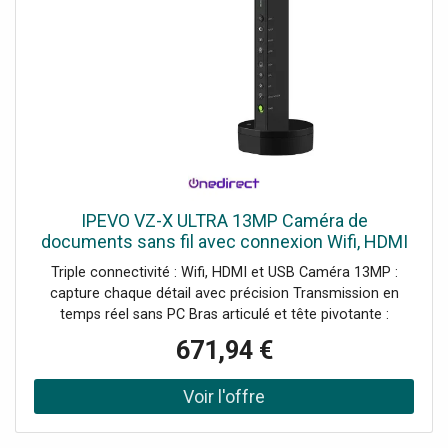
IPEVO VZ-X ULTRA 13MP Caméra de
documents sans fil avec connexion Wifi, HDMI
et USB pour capturer en temps réel depuis tous
Triple connectivité : Wifi, HDMI et USB Caméra 13MP :
vos appareils.
capture chaque détail avec précision Transmission en
temps réel sans PC Bras articulé et tête pivotante :
capture sous différents angles Compatible avec Visualizer,
671,94 €
EyeStage et Whiteboard Autonomie : jusqu'à 9 heures
Base stable avec indicateurs d'état LED Touches
physiques : zoom, rotation, exposition et filtres Micro
omnidirectionnel pour la vidéoconférence (USB)