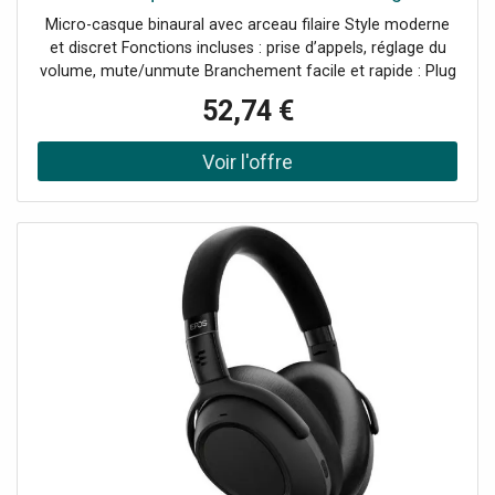
pratique, idéal pour vous.
Micro-casque binaural avec arceau filaire Style moderne
et discret Fonctions incluses : prise d’appels, réglage du
volume, mute/unmute Branchement facile et rapide : Plug
& Play Connectivité : USB-A Produit certifié Microsoft
52,74 €
Teams Compatible avec tous les softphones du marché