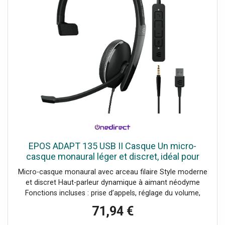
EPOS ADAPT 135 USB II Casque Un micro-
casque monaural léger et discret, idéal pour
tous les professionnels.
Micro-casque monaural avec arceau filaire Style moderne
et discret Haut-parleur dynamique à aimant néodyme
Fonctions incluses : prise d’appels, réglage du volume,
mute/unmute Branchement facile et rapide : Plug & Play
71,94 €
Connectivité : USB-A et jack 3.5mm Compatible avec tous
les softphones du marché