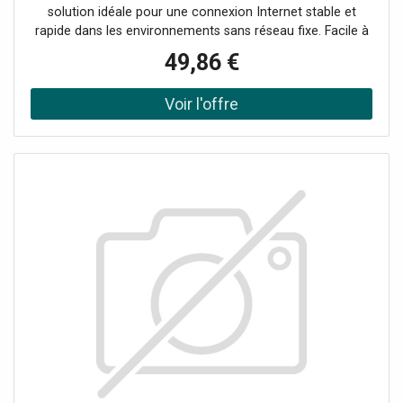
solution idéale pour une connexion Internet stable et
rapide dans les environnements sans réseau fixe. Facile à
installer, il est parfait pour une utilisation domestique,
49,86 €
professionnelle ou mobile, avec les caractéristiques
suivantes : Fréquence Wi-Fi : 2,4 GHz Vitesse Wi-Fi
maximale : 300 Mbps Vitesse LTE : jusqu'à 150 Mbps Prise
en charge des appareils connectés : jusqu'à 32 Antennes :
2 externes pour la 4G, 2 internes omni-directionnelles pour
le Wi-Fi Alimentation : double tension (9V/5V), prise en
charge de la banque d'alimentation Compatibilité SIM :
Plus de 3900 opérateurs dans plus de 100 pays