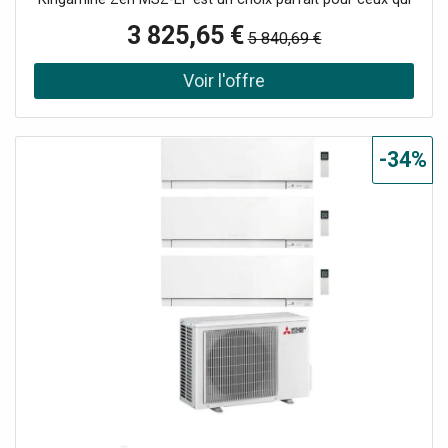
recherchent un système de climatisation performant,
3 825,65 €
5 840,69 €
avec un design élégant et compact qui s'adapte à tout
environnement résidentiel. Grâce à son haut rendement
énergétique, ce climatiseur garantit un confort optimal
tout au long de l'année, en été comme en hiver. Les
principales caractéristiques de ce climatiseur
comprennent : Design sophistiqué et compact : Le modèle
-34%
Kirigamine Zen est conçu pour s'adapter facilement à
tout type de décoration, avec des couleurs raffinées et
des dimensions réduites. Technologie avancée : La série
MSZ-EF est dotée d'un haut rendement énergétique, avec
un SEER jusqu'à 9.1 pour le refroidissement et un SCOP
jusqu'à 4.7 pour le chauffage. Silence : Le climatiseur est
conçu pour fonctionner de manière extrêmement
silencieuse, avec des niveaux de pression sonore à partir
de 19 dB(A), idéal pour des environnements calmes.
Mitsubishi Kirigamine Zen : Une Expérience d'Air Pur et
Frais L'une des caractéristiques les plus appréciées
du Mitsubishi Kirigamine Zen est son système de filtration
avancé. Le climatiseur est équipé d'un filtre purificateur
d'air V Blocking, qui agit contre les virus, les bactéries, les