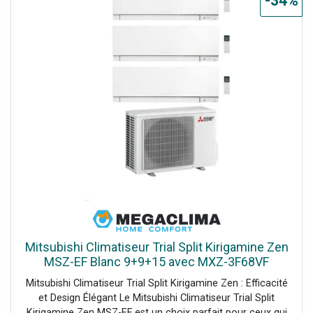
-34%
fonctionnement : -5 °C / +50 °C Dimensions : 160 × 130 ×
26 mm Commandes "sans contact" avec capteur IR +
commandes vocales (également avec Alexa) Interphone
avancé : jusqu'à 32 appels entre postes internes + 32
fonctions auxiliaires Domotique intégrée : émetteur radio
Yokis UP 8 canaux intégré Fonctions intelligentes : auto-
ouverture de porte (fonction médecin), MUTE évolué,
visualisation des caméras
Mitsubishi Climatiseur Trial Split Kirigamine Zen
MSZ-EF Blanc 9+9+15 avec MXZ-3F68VF
Inverter R32 WiFi Classe A++
Mitsubishi Climatiseur Trial Split Kirigamine Zen : Efficacité
et Design Élégant Le Mitsubishi Climatiseur Trial Split
Kirigamine Zen MSZ-EF est un choix parfait pour ceux qui