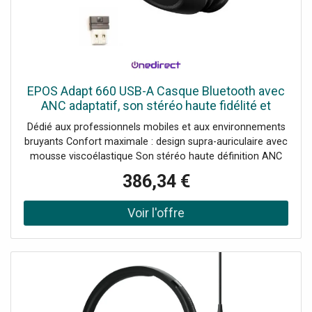
EPOS Adapt 660 USB-A Casque Bluetooth avec
ANC adaptatif, son stéréo haute fidélité et
certification Microsoft Teams, conçu pour les
Dédié aux professionnels mobiles et aux environnements
professionnels
bruyants Confort maximale : design supra-auriculaire avec
mousse viscoélastique Son stéréo haute définition ANC
adaptatif : réduction active du bruit hybride intelligente
386,34 €
Autonomie : jusqu'à 23 heures en conversation Charge
rapide : 1h30 d'autonomie en 15 min Bluetooth multipoint
: 2 connexions simultanées Compatibilité : Teams, Zoom,
Webex etc