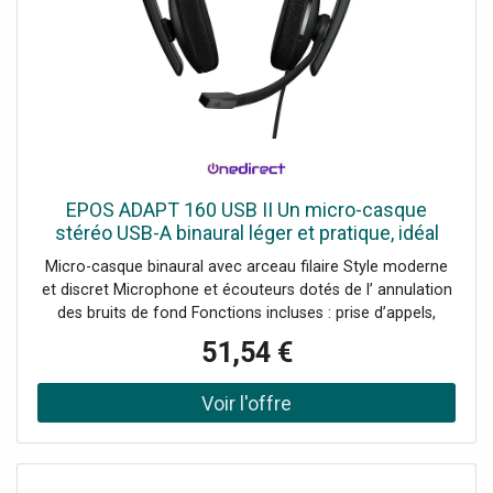
EPOS ADAPT 160 USB II Un micro-casque
stéréo USB-A binaural léger et pratique, idéal
pour tous les types de professionnels.
Micro-casque binaural avec arceau filaire Style moderne
et discret Microphone et écouteurs dotés de l’ annulation
des bruits de fond Fonctions incluses : prise d’appels,
réglage du volume, mute/unmute Branchement facile et
51,54 €
rapide : Plug & Play Connectivité : USB-A Compatible avec
tous les softphones du marché