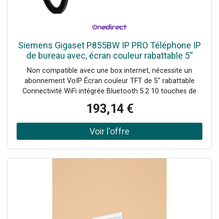
Siemens Gigaset P855BW IP PRO Téléphone IP
de bureau avec, écran couleur rabattable 5''
WiFi, Bluetooth, audio HD, 10 touches de
Non compatible avec une box internet, nécessite un
fonction et double port USB.
abonnement VoIP Écran couleur TFT de 5" rabattable
Connectivité WiFi intégrée Bluetooth 5.2 10 touches de
fonction avec LED multicolores Audio HD avec réduction
193,14 €
du bruit 2 ports USB 2.0 Type A Jusqu’à 12 comptes SIP
pris en charge Répertoire local de 2000 contacts
Compatible avec le module P800 KEY PRO