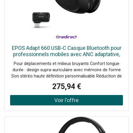
EPOS Adapt 660 USB-C Casque Bluetooth pour
professionnels mobiles avec ANC adaptative,
son stéréo haute fidélité et certification
Pour déplacements et milieux bruyants Confort longue
Microsoft Teams.
durée : design supra-auriculaire avec mémoire de forme
Son stéréo haute définition personnalisable Réduction de
bruit active hybride intelligente Jusqu'à 23h d'autonomie
275,94 €
en appel Chargement rapide : 90 min d'autonomie en 15
min Bluetooth multipoint : 2 connexions en simultané
Compatible UC, Teams, Zoom, Webex, et plus