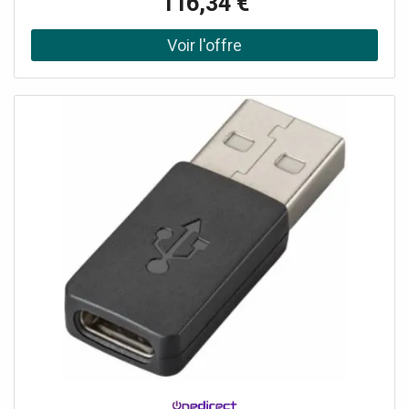
116,34 €
mute/unmute Branchement facile et rapide : Plug & Play
Connectivité : USB-C Produit certifié Microsoft Teams
Compatible avec tous les softphones du marché