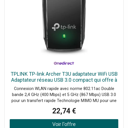
TPLINK TP-link Archer T3U adaptateur WiFi USB
Adaptateur réseau USB 3.0 compact qui offre à
votre PC une connexion WiFi rapide et fiable.
Connexion WLAN rapide avec norme 802.11ac Double
bande 2,4 GHz (400 Mbps) et 5 GHz (867 Mbps) USB 3.0
pour un transfert rapide Technologie MIMO MU pour une
transmission optimale vers plusieurs appareils Design
22,74 €
compact et portable Sécurité renforcée avec cryptage
WPA3 Compatible Windows et macOS Installation et
configuration faciles