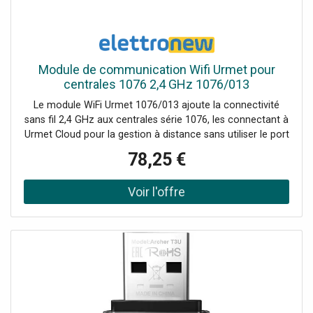
Module de communication Wifi Urmet pour
centrales 1076 2,4 GHz 1076/013
Le module WiFi Urmet 1076/013 ajoute la connectivité
sans fil 2,4 GHz aux centrales série 1076, les connectant à
Urmet Cloud pour la gestion à distance sans utiliser le port
Ethernet. Alimentation nominale : 5 Vdc Tension de
78,25 €
fonctionnement 4,75–5,25 Vdc) Consommation : <15
mA veille, 60 mA connecté, 125 mA max Puissance de
sortie max : 13 dBm (11n) / 17 dBm (11b) / 15 dBm (11g)
Sensibilité de réception : -80 dBm @ 11 Mbps, -70 dBm @
54 Mbps, -64 dBm @ 130 Mbps Dimensions : 40 × 70 mm
(pour des installations propres et intégrées) Bande de
fréquence : 2,4 GHz Normes : 802.11 b/g/n; 802.3 / 802.3u
Vitesse de transmission : jusqu'à 150 Mbps Portée (champ
libre) : 180 m