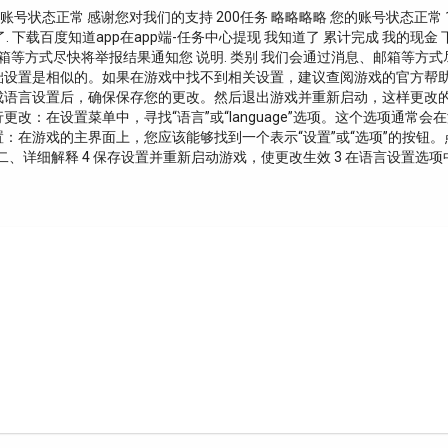
账号状态正常 感谢您对我们的支持 200任务 略略略略 您的账号状态正常 100
道了. 下载百度知道app在app端-任务中心提现 我知道了 累计完成 我的现金
消息、邮箱等方式尽快将举报结果通知您 说明. 类别 我们会通过消息、邮箱等方
础设置是相似的。如果在游戏中找不到相关设置，建议查阅游戏的官方帮
完成语言设置后，确保保存您的更改。然后退出游戏并重新启动，这样更改的
更改：在设置菜单中，寻找“语言”或“language”选项。这个选项通
置：在游戏的主界面上，您应该能够找到一个表示“设置”或“选项”的按钮。
 二、详细解释 4 保存设置并重新启动游戏，使更改生效 3 在语言设置选项中