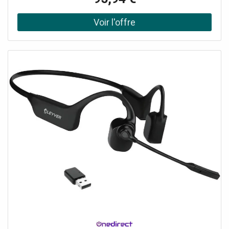
pour un son optimal dans tous les environnements de
travail Serre-tête avec 2 larges écouteurs en simili cuir
confortables et isolants Portée sans fil jusqu’à 30
mètres du PC, tablette ou smartphone Compatible avec
tous les softphones du marché Base de chargement (en
option)Profitez d'un essai gratuit de 14 jours : rappelez
moi