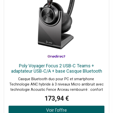
Poly Voyager Focus 2 USB-C Teams +
adaptateur USB-C/A + base Casque Bluetooth
compatible USB-A / USB-C et 3 niveaux d'ANC
Casque Bluetooth duo pour PC et smartphone
hybride pour éliminer les
Technologie ANC hybride à 3 niveaux Micro antibruit avec
technologie Acoustic Fence Arceau rembourré : confort
tout au long de la journée Adaptateur USB-C/A :
173,94 €
compatibilité étendue Idéal pour des conversations
professionnelles sans distractions Base de charge : accès
facile et rapide au micro-casque Certifié Microsoft Teams