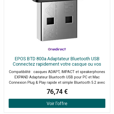
EPOS BTD 800a Adaptateur Bluetooth USB
Connectez rapidement votre casque ou vos
haut-parleurs Bluetooth EPOS à votre PC ou
Compatibilité : casques ADAPT, IMPACT et speakerphones
Mac via USB et profitez
EXPAND Adaptateur Bluetooth USB pour PC et Mac
Connexion Plug & Play rapide et simple Bluetooth 5.2 avec
une portée allant jusqu’à 25 mètres Certifié pour
76,74 €
Microsoft Teams avec les appareils EPOS compatibles
Son de haute qualité pour les appels et la musique