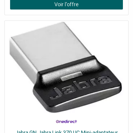
Jabra GN Jabra Link 370 UC Mini-adaptateur