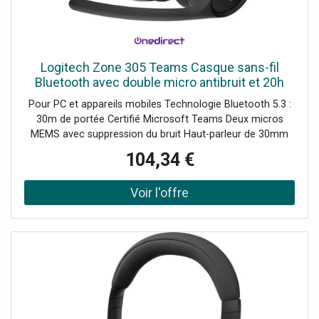
Logitech Zone 305 Teams Casque sans-fil
Bluetooth avec double micro antibruit et 20h
d'autonomie, certifié pour toutes les
Pour PC et appareils mobiles Technologie Bluetooth 5.3 :
applications
30m de portée Certifié Microsoft Teams Deux micros
MEMS avec suppression du bruit Haut-parleur de 30mm
pour des appels clairs Arceau léger et rembourré : parfait
104,34 €
pour l'usage quotidien Longue autonomie : jusqu'à 16h en
appel Adaptateur USB-C vers USB-A inclus Durable :
composé à 55% de plastique recyclé