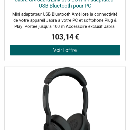
USB Bluetooth pour PC
Mini adaptateur USB Bluetooth Améliore la connectivité
de votre appareil Jabra à votre PC et softphone Plug &
Play Portée jusqu'à 100 m Accessoire exclusif Jabra
Compatible avec l'Evolve 65 et 75, le Speak et Speak 510
103,14 €
+ et le Stealth