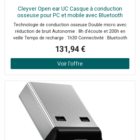
Cleyver Open ear UC Casque à conduction
osseuse pour PC et mobile avec Bluetooth
Multipoint et dongle USB-A.
Technologie de conduction osseuse Double micro avec
réduction de bruit Autonomie : 8h d'écoute et 200h en
veille Temps de recharge : 1h30 Connectivité : Bluetooth
5.1 + dongle USB-A Portée sans fil : 30m IP65 : protégé
131,94 €
contre la poussière et les projections d'eau