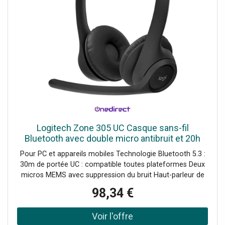
Logitech Zone 305 UC Casque sans-fil
Bluetooth avec double micro antibruit et 20h
d'autonomie, certifié pour toutes les
Pour PC et appareils mobiles Technologie Bluetooth 5.3 :
applications professionnelles.
30m de portée UC : compatible toutes plateformes Deux
micros MEMS avec suppression du bruit Haut-parleur de
30mm pour des appels clairs Arceau léger et rembourré :
98,34 €
parfait pour l'usage quotidien Longue autonomie : jusqu'à
16h en appel Adaptateur USB-C vers USB-A inclus Durable
: composé à 55% de plastique recyclé