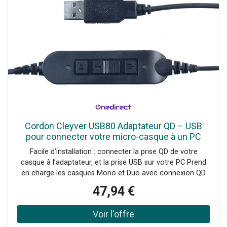
Cordon Cleyver USB80 Adaptateur QD – USB
pour connecter votre micro-casque à un PC
Facile d’installation : connecter la prise QD de votre
casque à l’adaptateur, et la prise USB sur votre PC Prend
en charge les casques Mono et Duo avec connexion QD
Son haute qualité avec technologie DSP Parfaitement
47,94 €
adapté à une utilisation VoIP USB 2.0 Aucun logiciel requis
Télécommande intégrée : contrôle du volume, prise
d’appel, coupure micro Indicateur lumineux : clignotant à
la réception d’un appel, allumé en conversation