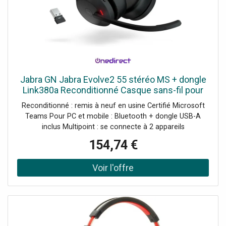
Jabra GN Jabra Evolve2 55 stéréo MS + dongle
Link380a Reconditionné Casque sans-fil pour
PC et mobile avec certification Teams,
Reconditionné : remis à neuf en usine Certifié Microsoft
Bluetooth et dongle USB-A
Teams Pour PC et mobile : Bluetooth + dongle USB-A
inclus Multipoint : se connecte à 2 appareils
simultanément Réduction active du bruit (ANC) 4
154,74 €
microphones à réduction de bruit Busylight à 360°
intégrée Jusqu'à 18h d'autonomie