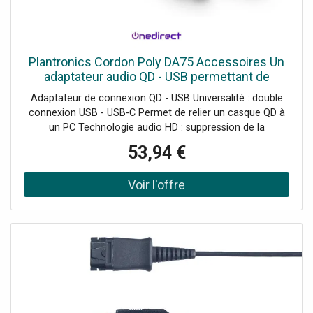
Plantronics Cordon Poly DA75 Accessoires Un
adaptateur audio QD - USB permettant de
connecter le casque au PC.
Adaptateur de connexion QD - USB Universalité : double
connexion USB - USB-C Permet de relier un casque QD à
un PC Technologie audio HD : suppression de la
transmission du bruit et de l' écho Fonction QD 4 broches
53,94 €
(Quick Disconnect) : prise de déconnexion rapide
Compatible avec les normes de protection audio G616 et
sur le bruit au travail Simplification de la gestion des
stocks pour le service informatique Prise en charge du
logiciel de gestion Plantronics Manager Pro Compatible
avec les micro-casques Plantronics équipés d'une prise
QD