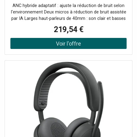
5.3, ANC hybride adaptatif, micros antibruit
ANC hybride adaptatif : ajuste la réduction de bruit selon
optimisés par l'IA et
l'environnement Deux micros à réduction de bruit assistée
par IA Larges haut-parleurs de 40mm : son clair et basses
puissantes Conception confortable avec répartition
219,54 €
uniforme du poids Mises à jour du micrologiciel via
Logitech Sync Connexion multipoint : bascule rapide entre
2 appareils Composants interchangeables (oreillettes,
batterie) Certifié Microsoft Teams Matériaux durables :
plastique recyclé & emballage FSC