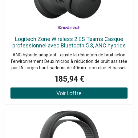
Logitech Zone Wireless 2 ES Teams Casque
professionnel avec Bluetooth 5.3, ANC hybride
adaptatif, micros antibruit optimisés par l'IA et
ANC hybride adaptatif : ajuste la réduction de bruit selon
certification
l'environnement Deux micros à réduction de bruit assistée
par IA Larges haut-parleurs de 40mm : son clair et basses
puissantes Conception confortable avec répartition
185,94 €
uniforme du poids Mises à jour du micrologiciel via
Logitech Sync Connexion multipoint : bascule rapide entre
2 appareils Composants interchangeables (oreillettes,
batterie) Certifié Microsoft Teams Matériaux durables :
plastique recyclé & emballage FSC