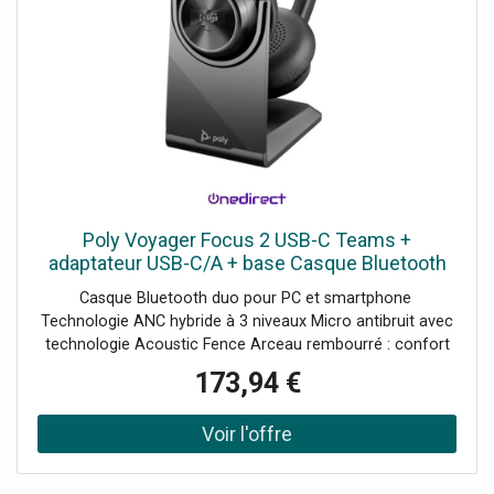
Poly Voyager Focus 2 USB-C Teams +
adaptateur USB-C/A + base Casque Bluetooth
compatible USB-A / USB-C et 3 niveaux d'ANC
Casque Bluetooth duo pour PC et smartphone
hybride pour éliminer les
Technologie ANC hybride à 3 niveaux Micro antibruit avec
technologie Acoustic Fence Arceau rembourré : confort
tout au long de la journée Adaptateur USB-C/A :
173,94 €
compatibilité étendue Idéal pour des conversations
professionnelles sans distractions Base de charge : accès
facile et rapide au micro-casque Certifié Microsoft Teams