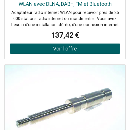
WLAN avec DLNA, DAB+, FM et Bluetooth
Adaptateur radio internet WLAN pour recevoir près de 25
000 stations radio internet du monde entier. Vous avez
besoin d'une installation stéréo, d'une connexion internet
et d'un routeur WLAN. L'adaptateur dispose d'un affichage
137,42 €
couleur et peut mémoriser jusqu'à 250 stations radio
favorites. L'utilisation se fait par télécommande ou via
une application pour Smartphone. Des données de
musique d'un Smartphone ou d'un PC peuvent être
transmises à la chaîne stéréo.Adaptateur radio internet
WLAN: avec DLNA, DAB+, FM et BluetoothRadio
Internet/DAB+/FM/Bluetooth, Réseau domestique
activable avec application correspondante, Utilisation
radio via le Smartphone, Lecture de votre musique depuis
le Smartphone, Bluetooth pour lire des services de
musique tels que Spotify,Apple Music, Google Play Music
etc. depuis un Smartphone, Grand affichage couleur, 250
emplacements de mémoire pour la radio internet, Réveil
radio avec 2 heures, programmateur, Prévisions météo
pour 5000 villes dans le monde dont 500 en Allemagne,
Mode économie d'énergie / dimmer, Menu en 17 langues,