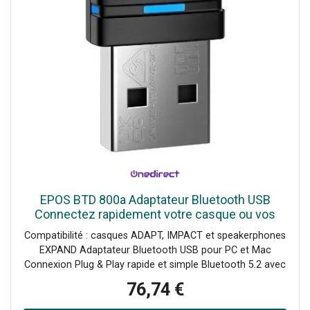
EPOS BTD 800a Adaptateur Bluetooth USB
Connectez rapidement votre casque ou vos
haut-parleurs Bluetooth EPOS à votre PC ou
Compatibilité : casques ADAPT, IMPACT et speakerphones
Mac via USB et profitez
EXPAND Adaptateur Bluetooth USB pour PC et Mac
Connexion Plug & Play rapide et simple Bluetooth 5.2 avec
une portée allant jusqu’à 25 mètres Certifié pour
76,74 €
Microsoft Teams avec les appareils EPOS compatibles
Son de haute qualité pour les appels et la musique