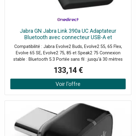
Jabra GN Jabra Link 390a UC Adaptateur
Bluetooth avec connecteur USB-A et
optimisation UC conçu pour offrir une
Compatibilité : Jabra Evolve2 Buds, Evolve2 55, 65 Flex,
connexion stable entre votre PC et votre
Evolve 65 SE, Evolve2 75, 85 et Speak2 75 Connexion
casque
stable : Bluetooth 5.3 Portée sans fil : jusqu'à 30 mètres
Interface USB-A Plug & Play : installation rapide Version
133,14 €
UC : compatible toutes plateformes