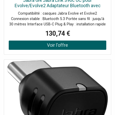
Jabra GN Jabra Link 390c UC pour
Evolve/Evolve2 Adaptateur Bluetooth avec
connecteur USB-C et conformité UC conçu
Compatibilité : casques Jabra Evolve et Evolve2
pour offrir une connexion stable entre votre
Connexion stable : Bluetooth 5.3 Portée sans fil : jusqu'à
30 mètres Interface USB-C Plug & Play : installation rapide
Compatible toutes plateformes (UC)
130,74 €