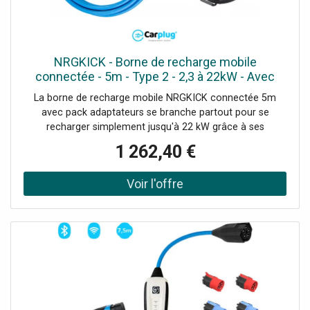
NRGKICK - Borne de recharge mobile
connectée - 5m - Type 2 - 2,3 à 22kW - Avec
Pack Adaptateurs - Bluetooth - WiFi
La borne de recharge mobile NRGKICK connectée 5m
avec pack adaptateurs se branche partout pour se
recharger simplement jusqu'à 22 kW grâce à ses
adaptateurs. Présentation de la borne mobile de
1 262,40 €
recharge NRGKICK 5m avec pack adaptateurs compatible
avec tous les véhicules électriques équipés d'une prise
type 2 La borne mobile de recharge NRGKICK 5m avec
pack adaptateurs - NRG-12501075 est très
impressionnante par son niveau de sécurité et
d'intelligence embarquée. Grâce à son jeu d'adaptateurs
de prises vous pourrez vous brancher partout ! La sécurité
est présente dans chaque adaptaters, puisque un capteur
est intégré à ceux-ci pour prévenir tout risque de
surchauffe. La borne mobile NRGKICK est connectée par
WIFI ou Bluetooth et se pilote depuis l'app NRGKICK sur