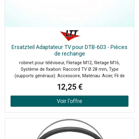
Prise Line-Out, WLAN, Streaming média par UPnP et DLNA,
Branchement pour antenne externe (IEC), Livrés:
télécommande (avec batteries), cordon RCA, antenne,
adaptateur antenne, Données techniques: Bluetooth: 1,
WLAN: 1, Type: radio internet, Média: UPnP. DLNA. DAB+.
Bluetooth, Bande passante: 20-20000 Hz, Alimentation: ~
230 V, Tension alimentation: ~ 230 V, Fréquence secteur:
Ersatzteil Adaptateur TV pour DTB-603 - Pièces
50 Hz, Température fonc.: 0-40 °C, Dimensions: 190 x 75 x
de rechange
35 mm, Poids: 256 g, Branchements: Line-Out. Antenne
robinet pour téléviseur, Filetage M12, filetage M16,
Système de fixation: Raccord TV Ø 28 mm, Type
(supports généraux): Accessoire, Matériau: Acier, Fil de
discussion: Filetage M12 x 19 mm, filetage M16 x 79 mm,
12,25 €
Dimensions: Longueur: 21,5 cmDiamètre: Ø 2,8 cm, Poids:
0,62 kg