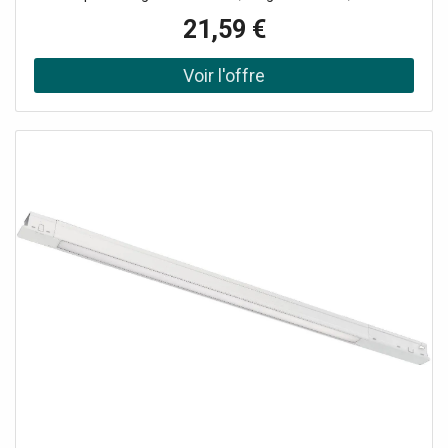
43 mm, Poids: 100 g, Tension nominale: 48 V, Puissance
21,59 €
nominale: 9,50 W, Puissance de mesure: 10 W,
Température de couleur: 4000K, Angle de rayonnement:
110°, Faisceau lumineux: 700 lm, Puissance lumineuse: 216
cd, Restitution des couleurs: 93 CRI, Avec variateur de
lumière: Non, Durée de vie: 33000 h, Indice de protection:
IP20, Classe d'efficacité énergétique: G, Couleur: noir, Pour
intérieur et extérieur: Oui, Produit d’éclairage incl.: Non,
Particularités: Fonctionnement uniquement avec une
source de tension constante 48V DC non gradable