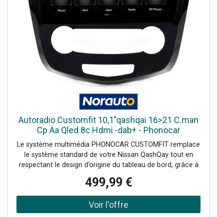
interférences- ,Démarrage instantané ,et stabilité
renforcée, même avec plusieurs applications
ouvertes- ,64 Go de mémoire interne ,: stockage ample
pour toutes vos applications et fichiersAvec ce système,
profitez d’un équipement moderne, performant et
parfaitement adapté à votre véhicule.
Autoradio Customfit 10,1"qashqai 16>21 C.man
Cp Aa Qled 8c Hdmi -dab+ - Phonocar
Le système multimédia PHONOCAR CUSTOMFIT remplace
le système standard de votre Nissan QashQay tout en
respectant le design d’origine du tableau de bord, grâce à
un adaptateur spécifique inclus, garantissant une
499,99 €
installation facile et rapide.Équipé d’un écran tactile
capacitif QLED haute définition de 10,1 pouces, il offre
une qualité d’affichage exceptionnelle et une navigation
fluide. Son démarrage rapide et son fonctionnement