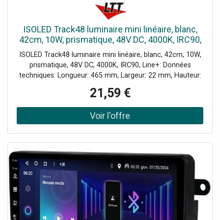
ISOLED Track48 luminaire mini linéaire, blanc,
42cm, 10W, prismatique, 48V DC, 4000K, IRC90,
Line - Lampes avec adaptateur triphasé 48V
ISOLED Track48 luminaire mini linéaire, blanc, 42cm, 10W,
prismatique, 48V DC, 4000K, IRC90, Line+: Données
techniques: Longueur: 465 mm, Largeur: 22 mm, Hauteur:
43 mm, Poids: 100 g, Tension nominale: 48 V, Puissance
21,59 €
nominale: 9,50 W, Puissance de mesure: 10 W,
Température de couleur: 4000K, Angle de rayonnement:
110°, Faisceau lumineux: 700 lm, Puissance lumineuse: 280
cd, Restitution des couleurs: 93 CRI, Avec variateur de
lumière: Non, Durée de vie: 33000 h, Indice de protection:
IP20, Classe d'efficacité énergétique: F, Couleur: blanc,
Pour intérieur et extérieur: Oui, Produit d’éclairage incl.:
Non, Particularités: Fonctionnement uniquement avec une
source de tension constante 48V DC non gradable