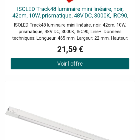
ISOLED Track48 luminaire mini linéaire, noir,
42cm, 10W, prismatique, 48V DC, 3000K, IRC90,
Line - Lampes avec adaptateur triphasé 48V
ISOLED Track48 luminaire mini linéaire, noir, 42cm, 10W,
prismatique, 48V DC, 3000K, IRC90, Line+: Données
techniques: Longueur: 465 mm, Largeur: 22 mm, Hauteur:
43 mm, Poids: 100 g, Tension nominale: 48 V, Puissance
21,59 €
nominale: 9,50 W, Puissance de mesure: 10 W,
Température de couleur: 3000K, Angle de rayonnement:
110°, Faisceau lumineux: 700 lm, Puissance lumineuse: 216
cd, Restitution des couleurs: 93 CRI, Avec variateur de
lumière: Non, Durée de vie: 33000 h, Indice de protection:
IP20, Classe d'efficacité énergétique: G, Couleur: noir, Pour
intérieur et extérieur: Oui, Produit d’éclairage incl.: Non,
Particularités: Fonctionnement uniquement avec une
source de tension constante 48V DC non gradable