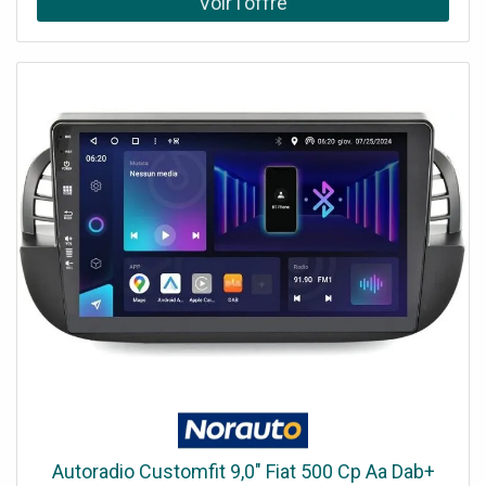
capacitif QLED de 9 pouces ,en haute définition, il offre
une navigation fluide et un affichage optimal.
Son ,démarrage ultra-rapide ,et son fonctionnement
stable garantissent une expérience sans
interruption.Pourquoi choisir cet ,autoradio pour Hyundai
i20 ,?Connectivité sans fil : ,Apple CarPlay et Android
Auto ,pour une utilisation simplifiée de votre
smartphone- ,Android 13 ,: un système d’exploitation
performant et intuitif- ,Super Tuner DAB+ ,: réception de
haute qualité pour une écoute sans
interférences- ,Démarrage instantané ,et fluidité optimale,
même avec plusieurs applications ouvertes- ,64 Go de
mémoire interne ,: un large espace pour stocker vos
applications et fichiersPHONOCAR ,a conçu cet
équipement pour améliorer votre confort de conduite
tout en préservant l’élégance de votre véhicule.
Autoradio Customfit 9,0" Fiat 500 Cp Aa Dab+