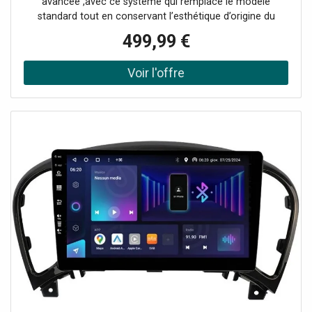
avancée ,avec ce système qui remplace le modèle
standard tout en conservant l’esthétique d’origine du
tableau de bord. Un adaptateur spécifique est inclus pour
499,99 €
une intégration parfaite.Doté d’un ,écran tactile capacitif
QLED de 9 pouces, il garantit une ,image haute
définition ,et une navigation fluide, pour une expérience
utilisateur optimisée.Pourquoi choisir l'autoradio
PHONOCAR RETROFIT SM304 ,?Connectivité sans fil
: ,Apple CarPlay et Android Auto ,pour un accès rapide et
pratique à vos applications- ,Android 13 ,: système
d’exploitation puissant pour des performances
optimales- ,Super Tuner DAB+ ,: réception améliorée pour
une qualité audio sans interférences- ,Démarrage
rapide ,et stabilité optimale, même avec plusieurs
applications ouvertes- ,64 Go de mémoire interne ,:
stockage généreux pour vos fichiers et contenus
préférésProfitez d’un ,autoradio ,moderne, réactif et
intuitif, conçu pour enrichir votre expérience de conduite
au quotidien.