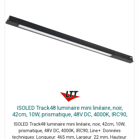
Pour intérieur et extérieur: Oui, Produit d’éclairage incl.:
Non, Particularités: Fonctionnement uniquement avec une
source de tension constante 48V DC non gradable
ISOLED Track48 luminaire mini linéaire, noir,
42cm, 10W, prismatique, 48V DC, 4000K, IRC90,
Line - Lampes avec adaptateur triphasé 48V
ISOLED Track48 luminaire mini linéaire, noir, 42cm, 10W,
prismatique, 48V DC, 4000K, IRC90, Line+: Données
techniques: Longueur: 465 mm, Largeur: 22 mm, Hauteur: