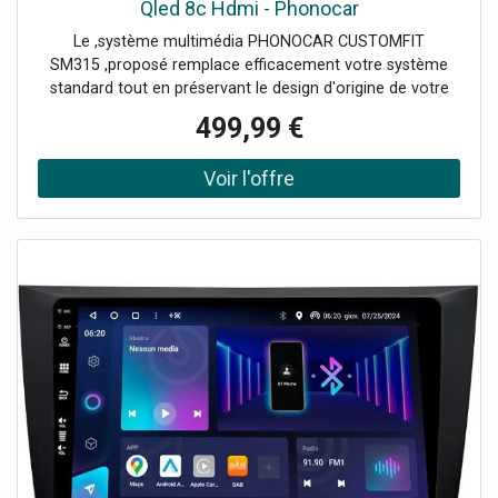
Qled 8c Hdmi - Phonocar
Le ,système multimédia PHONOCAR CUSTOMFIT
SM315 ,proposé remplace efficacement votre système
standard tout en préservant le design d'origine de votre
tableau de bord grâce à un ,adaptateur spécifique
499,99 €
fourni ,avec le produit.Il dispose d’un ,écran tactile
capacitif QLED haute définition de 9 pouces, offrant ainsi
une qualité visuelle impressionnante et un
fonctionnement fluide. Ce système ,fonctionne sous
Android 13, garantissant une expérience utilisateur
optimale avec toutes les ,fonctionnalités Android ,à
portée de main.Il bénéficie d’une connectivité sans fil
pour ,Apple CarPlay et Android Auto, permettant de
synchroniser facilement votre téléphone avec le système
sans câble. De plus, avec son ,super tuner DAB+, vous
profiterez d'une réception radio de haute qualité, sans
interférences.Le ,démarrage est ultra-rapide, et son
fonctionnement est stable, même pendant une utilisation
intensive. Ce modèle est équipé d’une ,mémoire interne de
64 Go, offrant un large espace pour stocker vos
applications et fichiers multimédias.En résumé,