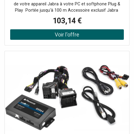
de votre appareil Jabra à votre PC et softphone Plug &
Play Portée jusqu'à 100 m Accessoire exclusif Jabra
Compatible avec l'Evolve 65 et 75, le Speak et Speak 510
103,14 €
+ et le Stealth