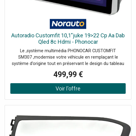
Autoradio Customfit 10,1"juke 19>22 Cp Aa Dab
Qled 8c Hdmi - Phonocar
Le ,système multimédia PHONOCAR CUSTOMFIT
SM307 ,modernise votre véhicule en remplaçant le
système d’origine tout en préservant le design du tableau
de bord. Il s’intègre parfaitement grâce à l’adaptateur
499,99 €
spécifique inclus.Doté d’un ,écran tactile capacitif QLED de
10,1 pouces ,en haute définition, il garantit une navigation
fluide et un affichage d’excellente qualité. Son ,démarrage
instantané ,et son fonctionnement stable assurent une
expérience optimale.Pourquoi choisir l'autoradio pour
Nissan Juke PHONOCAR ,?Connectivité sans fil : ,Apple
CarPlay et Android Auto ,pour un accès simplifié à votre
smartphone- ,Android 13 ,: un système performant pour
une utilisation intuitive- ,Super Tuner DAB+ ,: réception de
haute qualité sans interférences- ,Démarrage ultra-