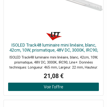
ISOLED Track48 luminaire mini linéaire, blanc,
42cm, 10W, prismatique, 48V DC, 3000K, IRC90,
Line - Lampes avec adaptateur triphasé 48V
ISOLED Track48 luminaire mini linéaire, blanc, 42cm, 10W,
prismatique, 48V DC, 3000K, IRC90, Line+: Données
techniques: Longueur: 465 mm, Largeur: 22 mm, Hauteur:
43 mm, Poids: 100 g, Tension nominale: 48 V, Puissance
21,08 €
nominale: 9,50 W, Puissance de mesure: 10 W,
Température de couleur: 3000K, Angle de rayonnement:
110°, Faisceau lumineux: 700 lm, Puissance lumineuse: 280
cd, Restitution des couleurs: 93 CRI, Avec variateur de
lumière: Non, Durée de vie: 33000 h, Indice de protection:
IP20, Classe d'efficacité énergétique: F, Couleur: blanc,