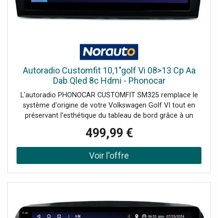
cet ,autoradio pour Fiat 500 PHONOCAR ,est la solution
idéale pour moderniser votre véhicule tout en conservant
l'esthétique d'origine, avec une performance de pointe et
une grande facilité d'utilisation.
Autoradio Customfit 10,1"golf Vi 08>13 Cp Aa
Dab Qled 8c Hdmi - Phonocar
L'autoradio PHONOCAR CUSTOMFIT SM325 remplace le
système d'origine de votre Volkswagen Golf VI tout en
préservant l'esthétique du tableau de bord grâce à un
adaptateur spécifique inclus, permettant une installation
499,99 €
rapide et facile.Il est équipé d’un écran tactile capacitif
QLED haute définition de 9 pouces, offrant une expérience
visuelle de qualité supérieure. Son démarrage rapide et
son fonctionnement stable assurent une utilisation
optimale de toutes les fonctionnalités Android.Voici les
avantages de ce système multimédia PHONOCAR pour
Volkswagen Golf VI :Connectivité sans fil : Profitez d'Apple
CarPlay et Android Auto sans fil pour une intégration
fluide avec votre smartphone.Système Android 13 : Une