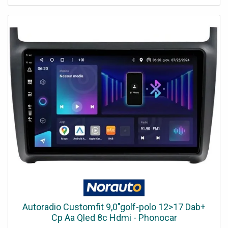
stable permettent une utilisation optimale de toutes les
fonctionnalités Android.Caractéristiques principales de
l'autoradio PHONOCAR SM323 pour Nissan QashQay
:Connectivité sans fil : Apple CarPlay et Android Auto sans
fil pour une intégration simplifiée avec votre
smartphone.Fonctionnalité maximale : Fonctionne sous le
système d'exploitation Android 13 pour une interface
moderne et performante.Super Tuner DAB+ : Réception
de haute qualité pour une écoute sans
interférences.Démarrage ultra-rapide et fonctionnement
stable : Profitez d’une expérience fluide, même avec
plusieurs applications ouvertes.Mémoire interne de 64 Go :
Un espace généreux pour stocker toutes vos applications,
fichiers et contenus multimédias.Ce système multimédia
PHONOCAR CUSTOMFIT est conçu pour moderniser votre
véhicule tout en préservant l’esthétique originale du
tableau de bord.
Autoradio Customfit 9,0"golf-polo 12>17 Dab+
Cp Aa Qled 8c Hdmi - Phonocar