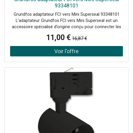
93348101
Grundfos adaptateur FCI vers Mini Superseal 93348101
L’adaptateur Grundfos FCI vers Mini Superseal est un
accessoire spécialisé d’origine conçu pour connecter les
pompes de la série Grundfos Alpha2 GO, équipées d’un
11,00 €
16,87 €
connecteur Mini Superseal, aux systemes utilisant des
raccords a bride FCI (Flange Connection Interface). Il
permet une intégration simple et fiable des pompes
Alpha2 GO dans des installations existantes, sans
compromis sur la compatibilité, la sécurité ou l’étanchéité
de la connexion. Avantages et caractéristiques
Compatibilité totale avec les pompes Grundfos Alpha2 GO
Adaptation du connecteur Mini Superseal vers une
interface a bride FCI Connexion électrique sure, stable et
durable Fabrication a partir de matériaux de haute qualité
Installation simple et rapide, sans modification de
l’installation Accessoire original Grundfos Domaines
d’application Cet adaptateur est destiné aux applications
d’installation et de maintenance nécessitant le
raccordement des pompes Grundfos Alpha2 GO a des
systemes équipés de connexions FCI. Il constitue une