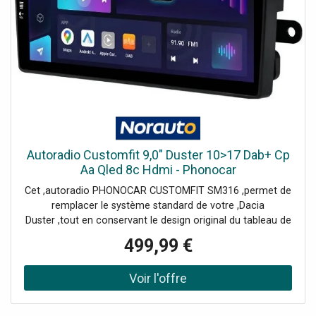
Autoradio Customfit 9,0" Duster 10>17 Dab+ Cp
Aa Qled 8c Hdmi - Phonocar
Cet ,autoradio PHONOCAR CUSTOMFIT SM316 ,permet de
remplacer le système standard de votre ,Dacia
Duster ,tout en conservant le design original du tableau de
bord, grâce à un ,adaptateur spécifique fourni.Il est équipé
499,99 €
d'un ,écran tactile capacitif QLED haute définition de 9
pouces, assurant une qualité d'image exceptionnelle.
Son ,démarrage ultra-rapide ,et son fonctionnement
stable garantissent une utilisation fluide de toutes
les ,fonctionnalités Android.Ce système propose