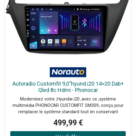
rapide ,et stabilité accrue, même avec plusieurs
applications actives- ,64 Go de mémoire interne ,: espace
de stockage généreux pour vos applications et fichiersUn
équipement conçu pour allier modernité, performance et
intégration parfaite à votre véhicule.
Autoradio Customfit 9,0"hyund.i20 14>20 Dab+
Qled 8c Hdmi - Phonocar
Modernisez votre ,Hyundai i20 ,avec ce ,système
multimédia PHONOCAR CUSTOMFIT SM309, conçu pour
remplacer le système standard tout en conservant
l'esthétique d'origine du tableau de bord. Grâce à
499,99 €
l’adaptateur spécifique inclus, l’intégration est
parfaitement harmonieuse.Doté d’un ,écran tactile