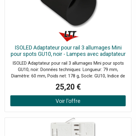
solution idéale pour les rénovations d’installations
existantes ainsi que pour les nouvelles installations.>
ISOLED Adaptateur pour rail 3 allumages Mini
pour spots GU10, noir - Lampes avec adaptateur
triphasé 230V
ISOLED Adaptateur pour rail 3 allumages Mini pour spots
GU10, noir: Données techniques: Longueur: 79 mm,
Diamètre: 60 mm, Poids net: 178 g, Socle: GU10, Indice de
protection: IP20, Matériel: Aluminium, Produit d’éclairage
25,20 €
incl.: Non, Particularités: douille GU10 incluse, convient à
tous les spots avec douille GU10 de la gamme ISOLED,
livré sans ampoule