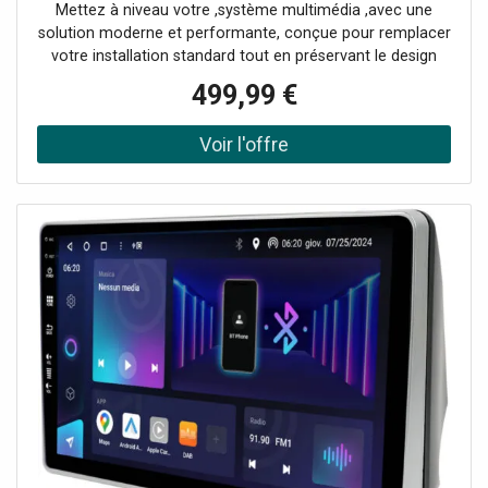
Mettez à niveau votre ,système multimédia ,avec une
solution moderne et performante, conçue pour remplacer
votre installation standard tout en préservant le design
d’origine du tableau de bord. Un adaptateur spécifique est
499,99 €
fourni pour une ,intégration parfaite à votre Golf
Polo.Doté d’un ,écran tactile capacitif QLED de 9 pouces,
ce système offre une ,image haute définition ,et une
interface fluide pour une utilisation intuitive.Principales
caractéristiquesConnectivité sans fil : ,Apple CarPlay et
Android Auto sans fil ,pour un accès simplifié à vos
applications- ,Android 13 ,: un système d’exploitation
avancé pour une compatibilité optimaleSuper Tuner DAB+
: réception radio améliorée avec un son clair et sans
interférences- ,Démarrage ultra-rapide ,et fonctionnement
fluide, même avec plusieurs applications ouvertes- ,64 Go
de mémoire interne ,: espace suffisant pour stocker vos
applications et fichiersAvec cette mise à niveau, profitez
d’une expérience multimédia haut de gamme, idéale pour
une conduite plus agréable et connectée.