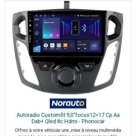
une ,connectivité sans fil, vous permettant de profiter
d'Apple CarPlay et d'Android Auto ,sans avoir à connecter
de câbles. Il ,fonctionne sous Android 13, offrant une
expérience utilisateur moderne et intuitive.Le ,super tuner
DAB+ ,assure une ,réception radio de haute qualité, sans
interférences, pour une écoute optimale. En plus de sa
stabilité, ce système dispose de ,64 Go de mémoire
interne, offrant un large espace pour stocker vos fichiers,
applications et musique.L'ensemble de ces
caractéristiques permet de moderniser votre véhicule tout
en respectant son esthétique d'origine et en ajoutant des
fonctionnalités avancées pour une expérience de
conduite améliorée.
Autoradio Customfit 9,0"focus12>17 Cp Aa
Dab+ Qled 8c Hdmi - Phonocar
Offrez à votre véhicule une ,mise à niveau multimédia