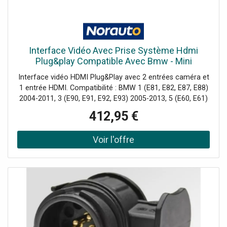
Interface Vidéo Avec Prise Système Hdmi
Plug&play Compatible Avec Bmw - Mini
Phonocar
Interface vidéo HDMI Plug&Play avec 2 entrées caméra et
1 entrée HDMI. Compatibilité : BMW 1 (E81, E82, E87, E88)
2004-2011, 3 (E90, E91, E92, E93) 2005-2013, 5 (E60, E61)
2003-2010, X5 (E70) 2007-2013 (Système : CCC avec
412,95 €
écran 6,6" ou 8,8", iDrive avec écran 6,6" ou 8,8") MINI F55
2014>, F56 2014> (Système : NBT avec écran 6,5"/8,4 " /
10,25")