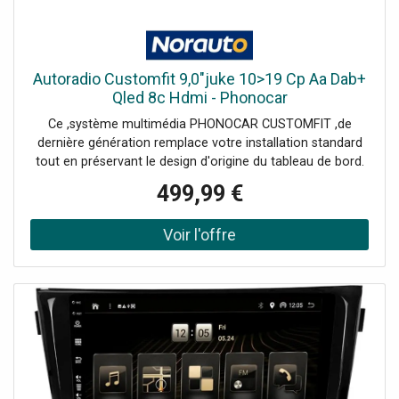
Autoradio Customfit 9,0"juke 10>19 Cp Aa Dab+
Qled 8c Hdmi - Phonocar
Ce ,système multimédia PHONOCAR CUSTOMFIT ,de
dernière génération remplace votre installation standard
tout en préservant le design d'origine du tableau de bord.
Un adaptateur spécifique est inclus pour assurer
499,99 €
une ,intégration parfaite dans votre Nissan
Juke.Son ,écran tactile capacitif QLED de 9 pouces ,en
haute définition offre une interface fluide et réactive,
idéale pour une utilisation intuitive au
quotidien.Cet ,autoradio pour Nissan Juke ,présente de
nombreuses fonctionnalités clés :Connectivité sans fil
: ,Apple CarPlay et Android Auto ,pour une synchronisation
facile avec votre smartphone- ,Android 13 ,: un système
d'exploitation puissant pour une expérience
optimisée- ,Super Tuner DAB+ ,: une réception améliorée
pour une qualité audio exceptionnelle, sans