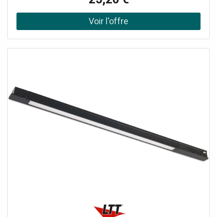
Particularités: douille GU10 incluse, convient à tous les
spots avec douille GU10 de la gamme ISOLED, livré sans
ampoule