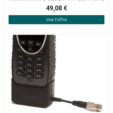
adaptateur - HDMI / USB - 1 m
avec HDR10, audio 7.1, HDCP 2.2/1.4 DisplayPort 1.4 Alt
49,08 €
mode HBR3 Rétrocompatible 1080pCÂBLE D'AFFICHAGE
INTÉGRÉ AVEC HDR : espaces de couleurs RVB (8/10 bits)
et YCbCr 4:4:4 (8/10 bits) - contraste élevé et des couleurs
réalistes avec les écrans HDMI 2.0b Puce intégrée au
connecteur HDMI minimise perte de signal et points de
défaillanceCOMPATIBILITÉ HÔTE : câble USB-C vers HDMI
compatible Dell XPS/Précision/Latitude, Lenovo ThinkPad
X1 Carbon/Extreme, Surface Pro 7/Laptop 3/Book 3,
MacBook Pro/Air, iPad Pro, HP EliteBook/spectre/ZBook,
Chromebooks, Samsung S20/S21/Note20 (mode
DEX)COMPATIBILITÉ D'AFFICHAGE : câble USB Type-C vers
HDMI - performances optimales en 4K 60 Hz avec une
gamme de moniteurs, d'écrans, de téléviseurs et de
projecteurs HDMI, dont Dell, Asus, Acer, BenQ, LG,
Samsung, Sharp, Sony et Epson Dolby VisionFACILE À
UTILISER : câble adaptateur USB-C vers HDMI -
compatibilité garantie USB Type-C DP Alt mode ou TB3
Installation Plug & Play sans pilote sur macOS, Windows,
Linux, Chrome OS et Android câble de conversion vidéo
USB-C mâle vers HDMI mâle Câble USB-C vers HDMI