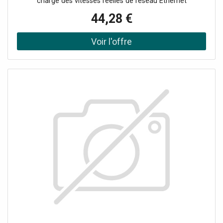
charge des vitesses réelles de réseau Ethernet
10/100/1000 Mbit/sLa compatibilité USB 3.0 permet des
44,28 €
transferts de données importants sans compromettre la
qualité du signalDes voyants de diagnostic à LED indiquent
lorsque vous êtes connecté à un réseau et lorsque des
données sont en cours de transfert.La capacité Plug-and-
Play (prêt à l'emploi) vous permet de le configurer et de
l'utiliser immédiatementSuffisamment compact pour être
transporté dans une poche ou un sac à main pour
transférer rapidement des fichiers n'importe où
L'adaptateur USB 3.0 Ethernet Tripp Lite U336-000-R
permet à votre ordinateur de se connecter
instantanément à un réseau 10/100/1000 Mbit/s grâce à
un port USB : aucun besoin d'ouvrir le boîtier de votre
ordinateur pour ajouter une carte Ethernet interne La
conformité de l'adaptateur avec USB 3.0 (5 Gbit/s)
garantit une vitesse réseau 10/100/1000 Mbit/s réelle
sans aucun compromis.<br/>De plus, l'adaptateur est
compact et alimenté par bus USB, ne nécessite aucun
adaptateur secteur externe. - Offre exclusivement
réservée aux professionnels