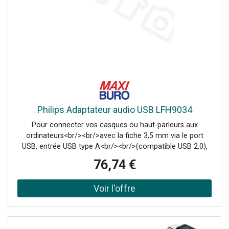
Philips Adaptateur audio USB LFH9034
Pour connecter vos casques ou haut-parleurs aux
ordinateurs<br/><br/>avec la fiche 3,5 mm via le port
USB, entrée USB type A<br/><br/>(compatible USB 2.0),
sortie fiche stéréo 3,5 mm, longueur<br/><br/>du câble:
76,74 €
2x 140 mm, dimensions: (L)25 x (P)70 x (H)19mm - Offre
exclusivement réservée aux professionnels