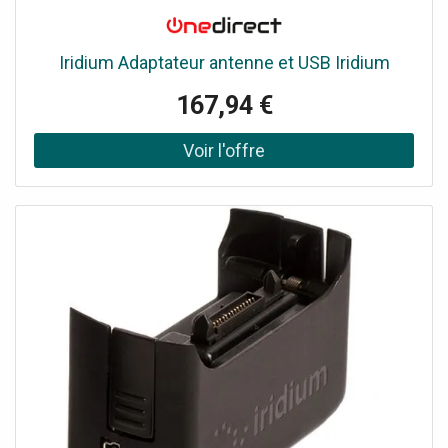
permettant de connecter votre appareil équipé d''un port
USB Type-C (qui prend en charge le mode DP ALT) ou
Thunderbolt 3 à un écran HDMI.<br/>Câble d''affichage
Iridium Adaptateur antenne et USB Iridium
avec prise en charge HDR10 (High Dynamic Range) pour
des images plus nettes et une vidéo améliorée.<br/>
167,94 €
<br/>Une vivacité des couleurs et contrastes élevés.
<br/>Câble d''adaptateur vidéo idéal pour : Création de
visuels accrocheurs pour la photographie, la vidéographie,
la cinématographie, Projection d'affichages numériques
parfaitement nets, Diffusion de présentations enrichies.
<br/><br/>Câble de conversion vidéo USB-C entièrement
compatible avec votre équipement HDMI 2.0b.<br/>Prise
en charge de résolutions allant jusqu''à 4K à 60 Hz (3840 x
2160) et de bandes passantes jusqu''à 18 Gbit/s.<br/>Le
câble offre un sous-échantillonnage de chrominance 4:4:4
pour les productions audiovisuelles les plus exigeantes.
<br/>Il est également rétro compatible avec les versions
antérieures HDMI<br/><br/>Prise en charge HDR pour des
images plus réalistes présentant des couleurs, une clarté,
des contrastes, ainsi qu''une luminosité supérieure à
l''imagerie numérique standard.<br/><br/>Cordon d'une