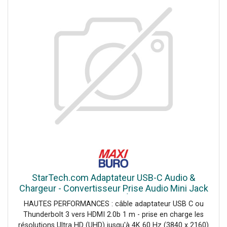
StarTech.com Adaptateur USB-C Audio &
Chargeur - Convertisseur Prise Audio Mini Jack
Aux TRRS 3.5mm Casque/Écouteurs - 60W USB
HAUTES PERFORMANCES : câble adaptateur USB C ou
Type-C Power Delivery Pass-Through -
Thunderbolt 3 vers HDMI 2.0b 1 m - prise en charge les
Smartphone/Tablette (CDP2HDMM1MH) - câble
résolutions Ultra HD (UHD) jusqu'à 4K 60 Hz (3840 x 2160)