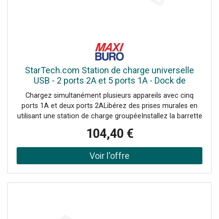
StarTech.com Station de charge universelle
USB - 2 ports 2A et 5 ports 1A - Dock de
recharge autonome avec fixation murale
Chargez simultanément plusieurs appareils avec cinq
(ST7C51224EU) bande de charge - + adaptateur
ports 1A et deux ports 2ALibérez des prises murales en
secteur - USB
utilisant une station de charge groupéeInstallez la barrette
de charge sur un bureau ou un mur à l'aide du support de
104,40 €
fixation inclusGagnez de la place sur votre bureau, votre
établi ou votre table de conférence grâce à la conception
compacte de la station de chargeCompatible avec les
fonctions de charge intelligente Chargez jusqu''à sept
appareils mobiles simultanément.<br/>Cette station de
charge à 7 ports USB vous permet d''installer un point de
charge multiport pour les tablettes, téléphones et autres
appareils mobiles.<br/><br/>Chargez plusieurs appareils
simultanément<br/><br/>Cette barrette de charge USB