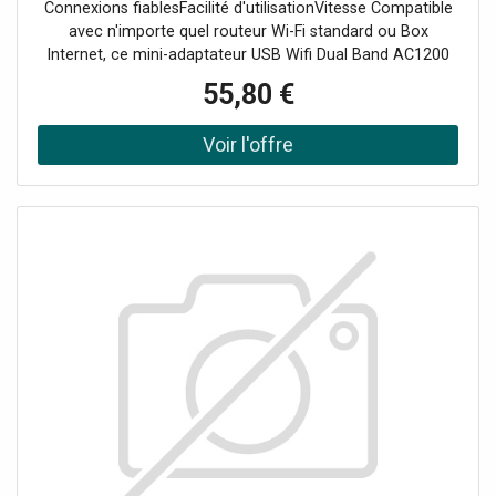
Connexions fiablesFacilité d'utilisationVitesse Compatible
avec n'importe quel routeur Wi-Fi standard ou Box
Internet, ce mini-adaptateur USB Wifi Dual Band AC1200
fait évoluer la connexion de votre ordinateur portable vers
55,80 €
des vitesses 11ac.<br/>Idéal pour les adeptes de la
mobilité, il vous offre des connexions Wifi sans
interruption pour visionner vos contenus HD en streaming.
<br/><br/>En outre, il vous permet de vous connecter en
toute sécurité et de façon fiable.<br/>Avec un débit
pouvant atteindre 300/867 Mbit/s grâce au MU-MIMO, au
Dual band et au Beamforming+, le A6150 élimine les
interférences pour vous assurer des connexions avec les
meilleurs débits Wi-Fi. - Offre exclusivement réservée aux
professionnels