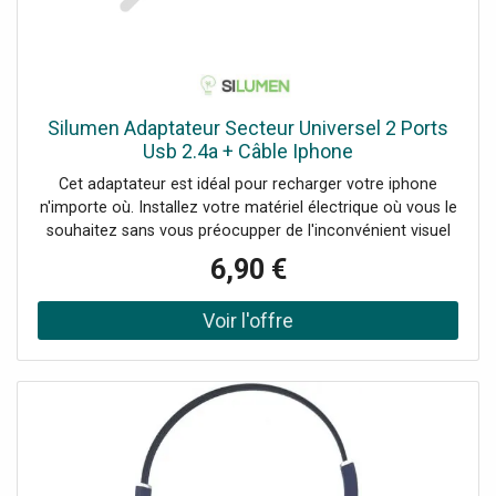
Silumen Adaptateur Secteur Universel 2 Ports
Usb 2.4a + Câble Iphone
Cet adaptateur est idéal pour recharger votre iphone
n'importe où. Installez votre matériel électrique où vous le
souhaitez sans vous préocupper de l'inconvénient visuel
qu'il pourrait représenter puisqu'il arbore un teint Blanc
6,90 €
particulièrement discrét. Profitez d'un produit intégrant un
câble Iphone vous permettant de raccorder à votre guise
les fameux produits de la gamme Apple. Branchez en
toute sérénitez vos appareils électriques avec tous nos
produits apposés du marquage de conformité européen
CE. Pour un éclairage de qualité et durable, équipez vous
Silumen et venez jeter un oeil à la gamme Matériel
électrique de notre site internet.