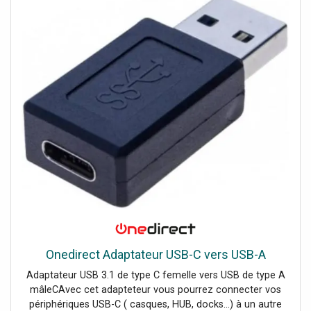
double Jack 3.5 + Adaptateur double jack / mono
jackImpedance 32Longueur du câble: 2 mSensibilité
98Puissance maximum d'entrée 100Micro
unidirectionnelFonction MuteControle de volumeApprox -
Adaptateur Jack 3.5mm vers USB-AAdaptateur USB pour
connecter votre materiel avec connectique jack 3.5mm à
votre PC/MACCaractéristiques techniques :Carte son
stéréo USBAudition très équilibrée avec tout type de
materielPort d’entrée : 1 x 3.5mm Audio OutPort de sortie
: 1 x 3.5mm Mic InInstallation simple USB - pas de pilote
supplémentaireCompatible : Win XP, Win Vista, Windowa 7,
8Poids : 65grPlug&play
Onedirect Adaptateur USB-C vers USB-A
Adaptateur USB 3.1 de type C femelle vers USB de type A
mâleCAvec cet adapteteur vous pourrez connecter vos
périphériques USB-C ( casques, HUB, docks...) à un autre