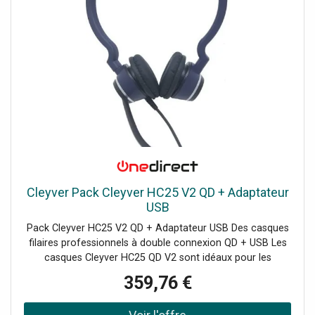
Cleyver Pack Cleyver HC25 V2 QD + Adaptateur
USB
Pack Cleyver HC25 V2 QD + Adaptateur USB Des casques
filaires professionnels à double connexion QD + USB Les
casques Cleyver HC25 QD V2 sont idéaux pour les
personnes utilisant, de façon quotidienne et/ou intensive,
359,76 €
un casque téléphonique : ils sont extrêmement
confortables et légers. Leur serre-tête permet un port du