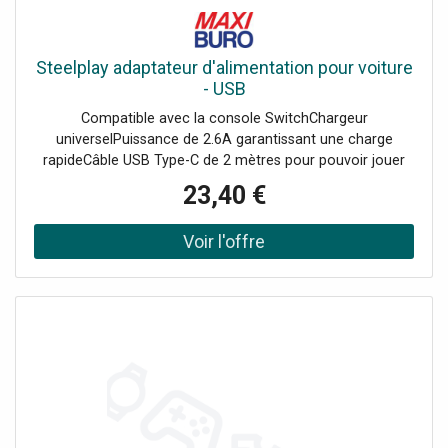
Steelplay adaptateur d'alimentation pour voiture
- USB
Compatible avec la console SwitchChargeur
universelPuissance de 2.6A garantissant une charge
rapideCâble USB Type-C de 2 mètres pour pouvoir jouer
aisément í l'arrière de la voitureDouble ports USB sur le
23,40 €
chargeur permettant de charger 2 appareils en même
temps Compatible avec la console portable Switch, le
chargeur allume cigare permet de charger la console lors
de tous les déplacements en voiture.<br/>Sa puissance de
2.6A assure une recharge rapide et son double port USB
permet de brancher 2 appareils en même temps.<br/>Son
câble amovible de 2 mètres offre la liberté de continuer
de jouer depuis l'arrière de la voiture tout en chargeant. -
Offre exclusivement réservée aux professionnels