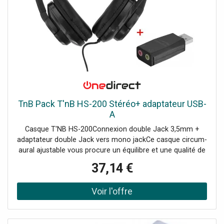
TnB Pack T'nB HS-200 Stéréo+ adaptateur USB-
A
Casque T'NB HS-200Connexion double Jack 3,5mm +
adaptateur double Jack vers mono jackCe casque circum-
aural ajustable vous procure un équilibre et une qualité de
son exceptionnelle. Doté d'un micro unidirectionnel, vous
37,14 €
contrôlez en toute autonomie vos communications.
Emportez-le dans tous vos déplacements grâce à son
poids ultra léger, pratique à transporter.Votre casque HS-
200 est fourni avec un adaptateur 2 x jack 3.5mm. Ainsi,
votre casque est compatible avec les PC / MAC et PS4
!Caracteristiques techniques:Casque jack 3.5Connexion