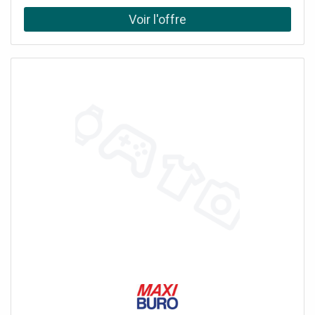
<br/>Placez le chargeur là où vous en avez besoin<br/>
<br/>Cette barrette de charge compacte est peu
encombrante et dotée d''un boîtier métallique robuste qui
peut résister à l''usure liée à une utilisation quotidienne.
<br/>Le support mural inclus vous permet de fixer la
barrette de charge à une surface telle qu''un bureau ou un
mur, afin d''accéder facilement aux ports de charge.<br/>
<br/>Le modèle ST7C51224EU bénéficie d''une garantie
StarTech.com de 2 ans et de l''assistance technique à vie
gratuite. - Offre exclusivement réservée aux
professionnels