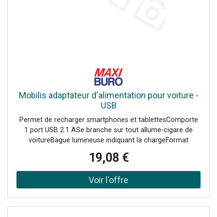
Mobilis adaptateur d'alimentation pour voiture -
USB
Permet de recharger smartphones et tablettesComporte
1 port USB 2.1 ASe branche sur tout allume-cigare de
voitureBague lumineuse indiquant la chargeFormat
compact Afin de faciliter vos déplacements
19,08 €
professionnels ou bien personnels et ainsi améliorer votre
confort, MOBILIS a conçu pour vous le chargeur voiture
universel.<br/>Ce chargeur vous permet de recharger la
batterie de votre smartphone ou de votre tablette lorsque
vous conduisez.<br/>Avec son format compact il est
muni d'un port USB 2.1 A, il se branche directement à la