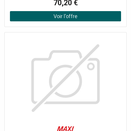
70,20 €
êtes au travail, vous pouvez être certains que vous aurez
toujours un port de recharge sous la main.<br/><br/>Ce
chargeur propose un total de trois ports USB-A
compatibles avec la technologie Quick Charge 3.0.
<br/>Ces ports sont destinés à recharger rapidement et
efficacement des équipements mobiles exigeant un
courant d'alimentation élevé.<br/>Les ports USB-A sont,
quant à eux, capables de recharger rapidement des
équipements qui, nativement, ne soutiennent pas la
technologie Quick Charge.<br/><br/>Le port USB-C est
capable d'alimenter des équipements avec une puissance
élevée, ce qui est suffisant pour alimenter la grande
majorité des ordinateurs portables et tablettes actuels qui
sont équipés de la technologie USB-C Power Delivery.
<br/>Ceci est également valable pour ceux qui ont une
puissance plus élevée.<br/><br/>Grâce à une protection
contre les surtensions et à un courant d'alimentation
continu, l'utilisation de ce produit est sûre et il n'y a pas de
risque de détérioration des équipements connectés. -
Offre exclusivement réservée aux professionnels