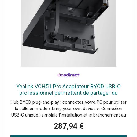
Yealink VCH51 Pro Adaptateur BYOD USB-C
professionnel permettant de partager du
contenu 4K/60fps et d'utiliser les salles Yealink
Hub BYOD plug-and-play : connectez votre PC pour utiliser
avec n'importe
la salle en mode « bring your own device ». Connexion
USB-C unique : simplifie l’installation et le branchement au
poste utilisateur. Partage filaire 4K/60 : diffusion de
287,94 €
contenu fluide avec faible latence pour présentations et
démonstrations. Interopérabilité : permet de rejoindre des