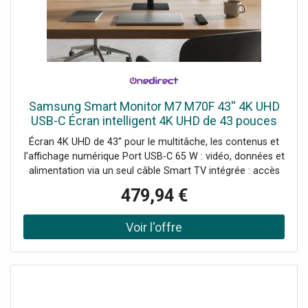
Samsung Smart Monitor M7 M70F 43'' 4K UHD
USB-C Écran intelligent 4K UHD de 43 pouces
avec Smart TV intégrée, port USB-C de 65 W et
Écran 4K UHD de 43'' pour le multitâche, les contenus et
accès à des
l'affichage numérique Port USB-C 65 W : vidéo, données et
alimentation via un seul câble Smart TV intégrée : accès
direct aux applications professionnelles et multimédia
479,94 €
Microsoft 365 et accès à distance : travail sans avoir à
connecter un ordinateur Hub USB intégré pour connecter
des périphériques HDMI avec ARC : intégration facile avec
les systèmes audiovisuels Compatibilité VESA
200x200mm pour montage mural