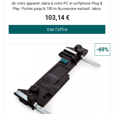
de votre appareil Jabra à votre PC et softphone Plug &
Play Portée jusqu'à 100 m Accessoire exclusif Jabra
Compatible avec l'Evolve 65 et 75, le Speak et Speak 510
103,14 €
+ et le Stealth
-69%