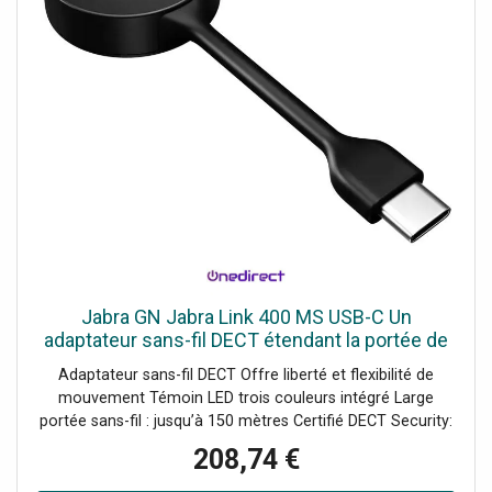
Jabra GN Jabra Link 400 MS USB-C Un
adaptateur sans-fil DECT étendant la portée de
vos casques Jabra Engage.
Adaptateur sans-fil DECT Offre liberté et flexibilité de
mouvement Témoin LED trois couleurs intégré Large
portée sans-fil : jusqu’à 150 mètres Certifié DECT Security:
protection sans faille des données Robuste : résiste aux
208,74 €
torsions Appairage simplifié : pression unique sur un
bouton MS : certifié Microsoft Teams Compatible avec les