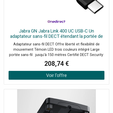
Jabra GN Jabra Link 400 UC USB-C Un
adaptateur sans-fil DECT étendant la portée de
vos casques Jabra Engage.
Adaptateur sans-fil DECT Offre liberté et flexibilité de
mouvement Témoin LED trois couleurs intégré Large
portée sans-fil : jusqu’à 150 mètres Certifié DECT Security:
protection sans faille des données Robuste : résiste aux
208,74 €
torsions Appairage simplifié : pression unique sur un
bouton UC: compatible avec les plateformes de
Communications Unifiées Compatible avec les Engage 55 ;
Engage 65 et Engage 75