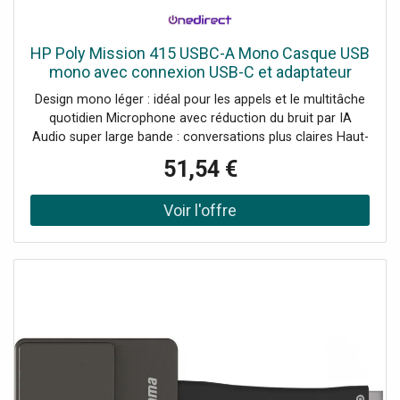
HP Poly Mission 415 USBC-A Mono Casque USB
mono avec connexion USB-C et adaptateur
USB-A, microphone à réduction de bruit et audio
Design mono léger : idéal pour les appels et le multitâche
super large bande
quotidien Microphone avec réduction du bruit par IA
Audio super large bande : conversations plus claires Haut-
parleur de 32 mm : meilleure clarté et expérience d'écoute
51,54 €
Connecteur USB-C avec adaptateur USB-A inclus
Coussinet en similicuir avec rembourrage en mousse à
mémoire de forme Conception durable : fabriqué avec au
moins 25 % de plastique recyclé post-consommation