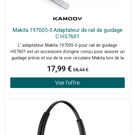
Makita 197005-0 Adaptateur de rail de guidage
C HS7601
L’ adaptateur Makita 197005-0 pour rail de guidage
HS7601 est un accessoire d’origine conçu pour assurer un
guidage précis et sur de la scie circulaire Makita lors de la
coupe. Il permet une fixation stable de la scie sur le rail de
17,99 €
58,44 €
guidage, améliorant considérablement la précision du
travail. Cet adaptateur est spécialement développé pour la
scie circulaire HS7601 et garantit un guidage stable sur
toute la longueur de coupe. Il permet d’obtenir des coupes
droites, nettes et reproductibles, notamment lors du
travail sur des panneaux ou du bois massif. Makita
197005-0 est un complément idéal pour les
professionnels et les utilisateurs exigeants souhaitant
exploiter pleinement les avantages d’un rail de guidage.>