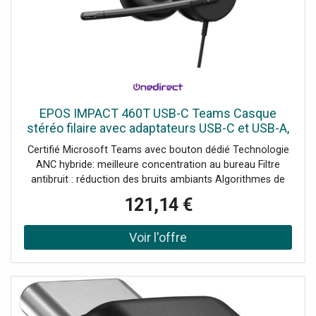
EPOS IMPACT 460T USB-C Teams Casque
stéréo filaire avec adaptateurs USB-C et USB-A,
technologie ANC hybride et certification
Certifié Microsoft Teams avec bouton dédié Technologie
Microsoft Teams pour des
ANC hybride: meilleure concentration au bureau Filtre
antibruit : réduction des bruits ambiants Algorithmes de
filtrage avancés pour transmission de la voix USB-C avec
121,14 €
adaptateur USB-A : connexion pour PC et appareils
mobiles USB-C Conception légère avec arceau rembourré
et coussinets souples Voyant LED Busylight et
commandes intuitives sur le casque