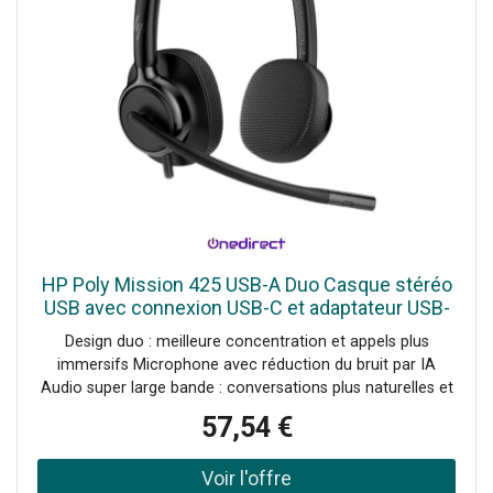
HP Poly Mission 425 USB-A Duo Casque stéréo
USB avec connexion USB-C et adaptateur USB-
A, microphone à réduction de bruit et audio
Design duo : meilleure concentration et appels plus
super large bande
immersifs Microphone avec réduction du bruit par IA
Audio super large bande : conversations plus naturelles et
claires Connecteur USB-C avec adaptateur USB-A inclus
57,54 €
Commandes en ligne pour gérer rapidement les appels
Coussinets en similicuir avec rembourrage en mousse à
mémoire de forme Certifications : Microsoft Teams,