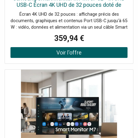
USB-C Écran 4K UHD de 32 pouces doté de
fonctionnalités Smart TV, d'une connectivité
Écran 4K UHD de 32 pouces : affichage précis des
USB-C de 65 W et d'un
documents, graphiques et contenus Port USB-C jusqu'à 65
W : vidéo, données et alimentation via un seul câble Smart
TV intégrée : accès direct aux applications et aux
359,94 €
plateformes en ligne Hub USB intégré pour connecter des
périphériques HDMI avec ARC : intégration facile avec les
équipements audiovisuels Compatible avec le montage
VESA 100 x 100 mm