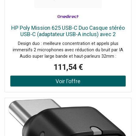
HP Poly Mission 625 USB-C Duo Casque stéréo
USB-C (adaptateur USB-A inclus) avec 2
microphones à réduction du bruit par IA, audio
Design duo : meilleure concentration et appels plus
super large bande et
immersifs 2 microphones avec réduction du bruit par IA
Audio super large bande et haut-parleurs 32mm :
conversations plus naturelles Mise en sourdine par simple
111,54 €
rotation de la perche micro Connecteur USB-C avec
adaptateur USB-A inclus Voyant d'occupation intégré :
réduction des interruptions en communication
Commandes en ligne pour gérer rapidement vos appels.
Oreillettes en similicuir