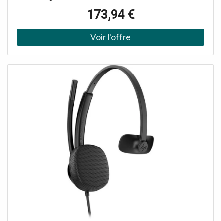
tout au long de la journée Adaptateur USB-C/A :
173,94 €
compatibilité étendue Idéal pour des conversations
professionnelles sans distractions Base de charge : accès
facile et rapide au micro-casque Certifié Microsoft Teams