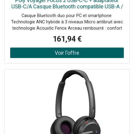
Poly Voyager Focus 2 USB-C-C + adaptateur
USB-C/A Casque Bluetooth compatible USB-A /
USB-C et 3 niveaux d'ANC hybride pour éliminer
Casque Bluetooth duo pour PC et smartphone
les distractions
Technologie ANC hybride à 3 niveaux Micro antibruit avec
technologie Acoustic Fence Arceau rembourré : confort
tout au long de la journée Adaptateur USB-C/A :
161,94 €
compatibilité étendue Idéal pour des conversations
professionnelles sans distractions