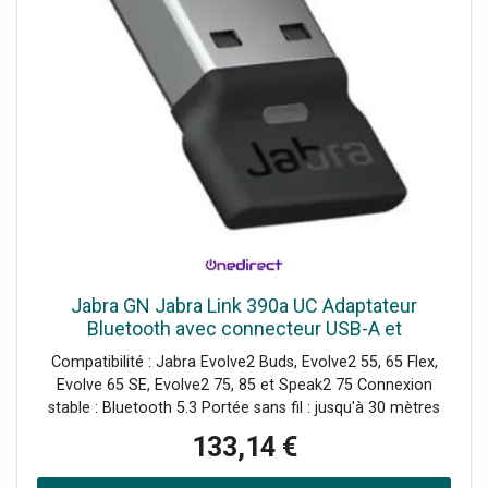
Jabra GN Jabra Link 390a UC Adaptateur
Bluetooth avec connecteur USB-A et
optimisation UC conçu pour offrir une
Compatibilité : Jabra Evolve2 Buds, Evolve2 55, 65 Flex,
connexion stable entre votre PC et votre
Evolve 65 SE, Evolve2 75, 85 et Speak2 75 Connexion
casque
stable : Bluetooth 5.3 Portée sans fil : jusqu'à 30 mètres
Interface USB-A Plug & Play : installation rapide Version
133,14 €
UC : compatible toutes plateformes