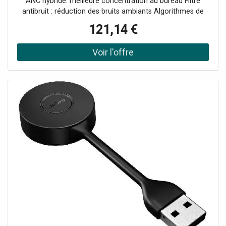
ANC hybride: meilleure concentration au bureau Filtre
antibruit : réduction des bruits ambiants Algorithmes de
filtrage avancés pour transmission de la voix USB-C avec
121,14 €
adaptateur USB-A : connexion pour PC et appareils
mobiles USB-C Conception légère avec arceau rembourré
et coussinets souples Voyant LED Busylight et
commandes intuitives sur le casque