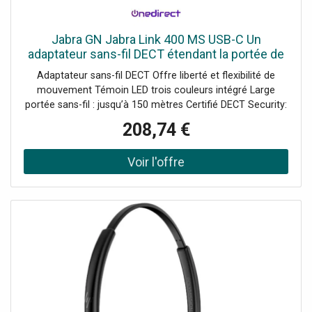
Jabra GN Jabra Link 400 MS USB-C Un
adaptateur sans-fil DECT étendant la portée de
vos casques Jabra Engage.
Adaptateur sans-fil DECT Offre liberté et flexibilité de
mouvement Témoin LED trois couleurs intégré Large
portée sans-fil : jusqu’à 150 mètres Certifié DECT Security:
protection sans faille des données Robuste : résiste aux
208,74 €
torsions Appairage simplifié : pression unique sur un
bouton MS : certifié Microsoft Teams Compatible avec les
Engage 55 ; Engage 65 et Engage 75