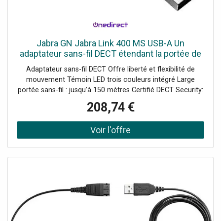
Jabra GN Jabra Link 400 MS USB-A Un
adaptateur sans-fil DECT étendant la portée de
vos casques Jabra Engage.
Adaptateur sans-fil DECT Offre liberté et flexibilité de
mouvement Témoin LED trois couleurs intégré Large
portée sans-fil : jusqu’à 150 mètres Certifié DECT Security:
protection sans faille des données Robuste : résiste aux
208,74 €
torsions Appairage simplifié : pression unique sur un
bouton MS : certifié Microsoft Teams Compatible avec les
Engage 55 ; Engage 65 et Engage 75