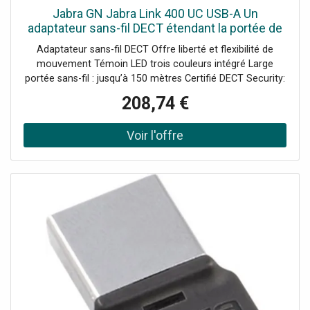
Jabra GN Jabra Link 400 UC USB-A Un
adaptateur sans-fil DECT étendant la portée de
vos casques Jabra Engage.
Adaptateur sans-fil DECT Offre liberté et flexibilité de
mouvement Témoin LED trois couleurs intégré Large
portée sans-fil : jusqu’à 150 mètres Certifié DECT Security:
protection sans faille des données Robuste : résiste aux
208,74 €
torsions Appairage simplifié : pression unique sur un
bouton UC: compatible avec les plateformes de
Communications Unifiées Compatible avec les Engage 55 ;
Engage 65 et Engage 75