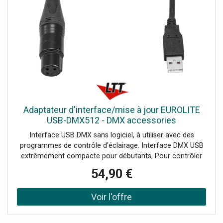
Adaptateur d'interface/mise à jour EUROLITE
USB-DMX512 - DMX accessories
Interface USB DMX sans logiciel, à utiliser avec des
programmes de contrôle d'éclairage. Interface DMX USB
extrêmement compacte pour débutants, Pour contrôler
des appareils DMX à l'aide d'un ordinateur (logiciel non
54,90 €
inclus), Format ultra-portable qui se glisse dans les
sacoches d'ordinateur portable, Utilisable comme outil de
téléchargement de micrologiciels pour certains appareils
Eurolite tels que freeDMX AP et DXT tools., L'interface
USB-DMX512 PRO MK2 d'Eurolite avec sortie DMX isolée