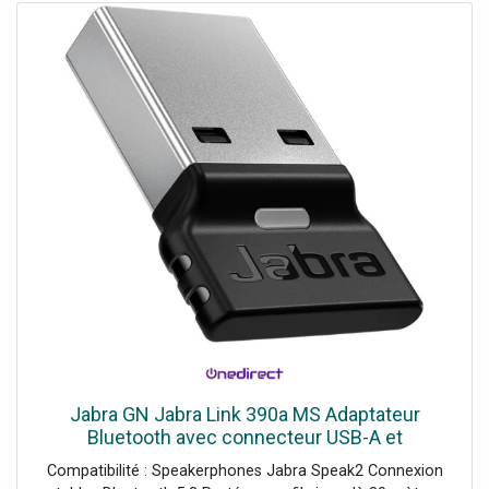
galvaniquement est recommandée pour les applications
DMX professionnelles., Peut transmettre jusqu'à 512
canaux DMX, Contrôle via DMX, Construit avec connecteur
NEUTRIK, Compatible avec Linux, Win 7, Win 10, OS X 10,2
ou supérieur, Fabriqué en Allemagne, Pour des domaines
d'application tels que: clubs/écoles de danse,
mariages/galas/événements, scène, restaurants, bars et
hôtels., Contenu de l'emballage 1 appareil, 1 manuel
d'utilisation, Alimentation électrique: 5 V CC 500 mA,
Classification IP: IP20, Connexion électrique: Cordon
d'alimentation fixe pour connexion USB A au secteur,
Canaux DMX: Sortie 512, Sortie DMX: 1 x XLR 3 broches
(F), Contrôle: DMX, Port USB: USB 2.0, type A, Utilisation
des marques: Construit avec connecteur NEUTRIK,
Couleur: Noir, Poids: 0,07 kg, Système d'exploitation: Linux,
Windows 7, Windows 10, OS X 10.2 ou supérieur, câble
USB, Dimensions: Longueur: 40 cm, Adaptateur,
Dimensions: Longueur: 7 cmDiamètre: Ø 1,8 cm
Jabra GN Jabra Link 390a MS Adaptateur
Bluetooth avec connecteur USB-A et
certification Microsoft Teams conçu pour offrir
Compatibilité : Speakerphones Jabra Speak2 Connexion
une connexion stable entre votre PC