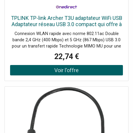
TPLINK TP-link Archer T3U adaptateur WiFi USB
Adaptateur réseau USB 3.0 compact qui offre à
votre PC une connexion WiFi rapide et fiable.
Connexion WLAN rapide avec norme 802.11ac Double
bande 2,4 GHz (400 Mbps) et 5 GHz (867 Mbps) USB 3.0
pour un transfert rapide Technologie MIMO MU pour une
transmission optimale vers plusieurs appareils Design
22,74 €
compact et portable Sécurité renforcée avec cryptage
WPA3 Compatible Windows et macOS Installation et
configuration faciles