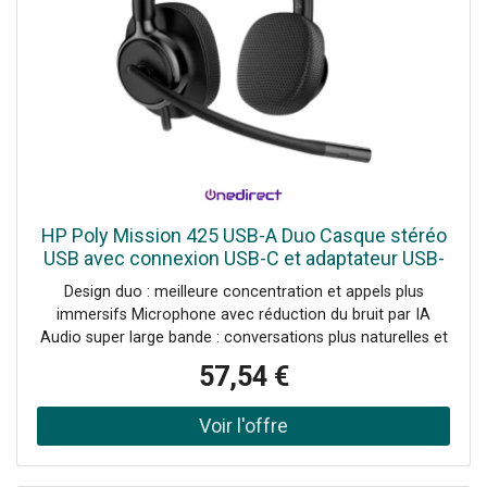
HP Poly Mission 425 USB-A Duo Casque stéréo
USB avec connexion USB-C et adaptateur USB-
A, microphone à réduction de bruit et audio
Design duo : meilleure concentration et appels plus
super large bande
immersifs Microphone avec réduction du bruit par IA
Audio super large bande : conversations plus naturelles et
claires Connecteur USB-C avec adaptateur USB-A inclus
57,54 €
Commandes en ligne pour gérer rapidement les appels
Coussinets en similicuir avec rembourrage en mousse à
mémoire de forme Certifications : Microsoft Teams,
Zoom, Google Meet et Works With Chromebook
Conception durable : fabriqué avec au moins 25 % de