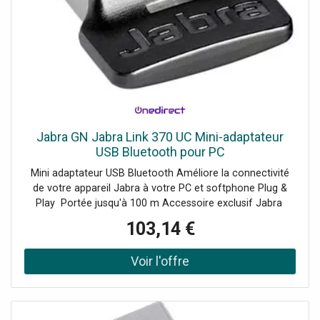
Jabra GN Jabra Link 370 UC Mini-adaptateur
USB Bluetooth pour PC
Mini adaptateur USB Bluetooth Améliore la connectivité
de votre appareil Jabra à votre PC et softphone Plug &
Play Portée jusqu'à 100 m Accessoire exclusif Jabra
Compatible avec l'Evolve 65 et 75, le Speak et Speak 510
103,14 €
+ et le Stealth