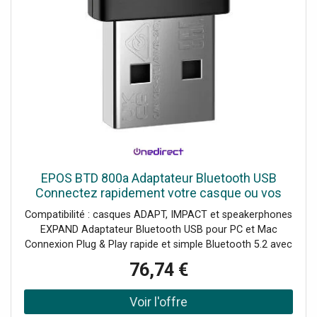
EPOS BTD 800a Adaptateur Bluetooth USB
Connectez rapidement votre casque ou vos
haut-parleurs Bluetooth EPOS à votre PC ou
Compatibilité : casques ADAPT, IMPACT et speakerphones
Mac via USB et profitez
EXPAND Adaptateur Bluetooth USB pour PC et Mac
Connexion Plug & Play rapide et simple Bluetooth 5.2 avec
une portée allant jusqu’à 25 mètres Certifié pour
76,74 €
Microsoft Teams avec les appareils EPOS compatibles
Son de haute qualité pour les appels et la musique