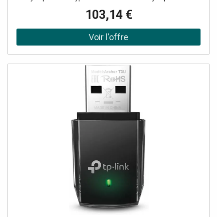
Accessoire exclusif Jabra Compatible avec l'Evolve 65 et
103,14 €
75, le Speak et Speak 510 + et le Stealth