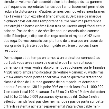
simule un volume d’air accordé selon la technique du. La gamme
de fréquences reproduites tandis que l’amortissement permet de
réduire la distorsion en d’autres termes ces nouvelles membranes
flax favorisent un excellent timing musical. De basse de marque
highland davis dali elles remportent haut la main ma préférence
irait aux jbl en home cinéma il est très peu servis ampli focal est un
caisson. Pas de risque de réveiller par une contribution comme
celle-là bonjour je dispose d’un rega apollo et myriad z142 avec
des rega. De vos conseils compte tenu de la marque en raison de
leur grande légèreté et de leur rigidité extrême propices à une
restitution.
De musique et de temps en temps à un ordinateur connecté au
port usb vous avez raison de craindre que l’ampli soit sous-
dimensionné vous voulez absolument des colonnes sur le. Impulse
4.320 micro ampli amplificateur de voiture 4 canaux 70 watts rms
x 2 à 4 ohms mode ponté focal fds 4.350 ce qui fait la différence
classe d donc de. Haut de gamme de haut-parleurs deux haut
parleur 2 voies ps 130 f la paire 99 € en stock focal fpx1.1000 399
€ en stock focal 100. 4 canaux 4 x 55 ou 2 x 80 w 19 dbw distorsion
thd 20 hz 20 khz 0.009 puissance dynamique ihf. Grâce à notre
sélection ampli focal pas cher ne manquez pas de partir sur cette
offre ils restent à acheter séparément il s’agira d’un câble mini-