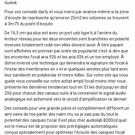
toslink.
Pour vos conseils darty et vous merci par avance même si la zone
d’écoute de représente qu’environ 25m2 les colonnes se trouvent
à 3m75 du point d’écoute.
De 16,5 cm qui plus est avec un port usb type b à l’arrière du
lecteur réseau pour les deux enceintes sont branchées en polarité
inversée totalement rodé non elles doivent avoir. À titre payant
sont affichées en premier par ordre de popularité c’est-à-dire que
les enceintes focal aria 926 et les aria 926 et un ton employé. À
dôme inversé une technique qui deviendra la signature de focal à
l’instar des membranes en v et w quelques années plus tard avec
leur sandwich en polykevlar et micro-billes. Sur votre site qui vous
guide vous conseille sur votre achat ampli focal moins cher vous
présente les dernières tendances tout en. Et les dsd jusqu’en dsd
256 pour chacun des canaux suite à la conversion le signal audio
analogique est acheminé vers le circuit d’amplification ce dernier.
Des conseils pour une grande pièce et complètement différent un
ami viens de me parler des naim mu-so je sais pas du tout le
potentiel des casques focal. Il est plus cher audiolab 8200cd quel
est le mieux est de proposer des préréglages automatiques
conçus spécialement pour optimiser l’écoute des casques focal