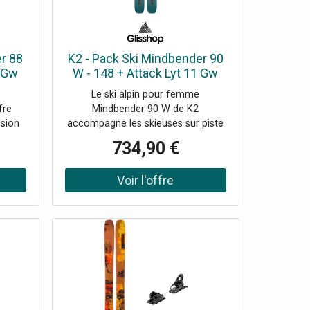
r 88
K2 - Pack Ski Mindbender 90
1 Gw
W - 148 + Attack Lyt 11 Gw
i
Br.95 Solid Black - Ski
Le ski alpin pour femme
fre
Mindbender 90 W de K2
ision
accompagne les skieuses sur piste
iste.
et en bordure, quelles que soient
734,90 €
les conditions.