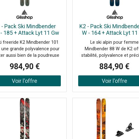
Usage : amélioration ou
orps : peuplier * Couleur :
tauration des commandes de
blancManche * Manche :...
e et de tonalité de Telecaster
 - Pack Ski Mindbender
K2 - Pack Ski Mindbende
- 185 + Attack Lyt 11 Gw
W - 164 + Attack Lyt 1
r.110 Solid Black - Ski
Br.95 Solid White - Sk
ki freeride K2 Mindbender 101
Le ski alpin pour femme
e une grande polyvalence pour
Mindbender 88 W de K2 of
ter aussi bien de la poudreuse
stabilité, polyvalence et préc
que des pistes damées.
sur piste comme en bord de p
984,90 €
884,90 €