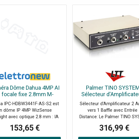
éra Dôme Dahua 4MP AI
Palmer TINO SYSTEM
P focale fixe 2.8mm M-
Sélecteur d'Amplificate
0020536
Amplis vers 1 Baffle a
a IPC-HDBW3441F-AS-S2 est
Sélecteur d'Amplificateur 2 A
Entrée à Distance -
n dôme IP 4MP WizSense
vers 1 Baffle avec Entrée
Accessoires divers
light avec optique 2.8 mm : IA
Distance: Le Palmer TINO S
ncée (SMD 4.0/IVS), WDR 120
- La solution intelligente p
153,65 €
316,99 €
 IR 30 m, avec audio/alertes et
switcher 2 amplis sur 1 baf
tection IP67 + IK10. 4 MP à
guitarePour obtenir des son