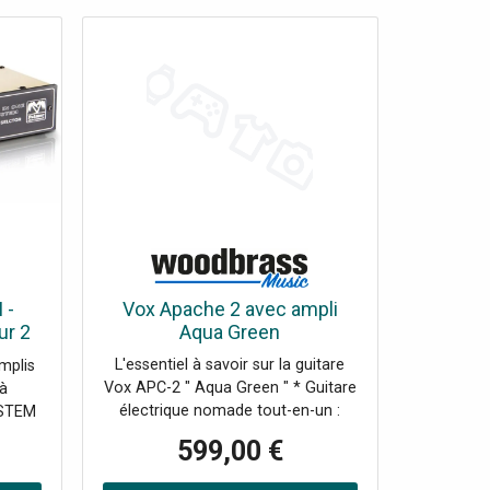
 -
Vox Apache 2 avec ampli
ur 2
Aqua Green
vec
L'essentiel à savoir sur la guitare
mplis
Vox APC-2 " Aqua Green " * Guitare
 à
électrique nomade tout-en-un :
YSTEM
ampli analogique intégré et haut-
our
599,00 €
parleur Tectonic Audio
fle
omnidirectionnel de 4,6 cm pour
s de