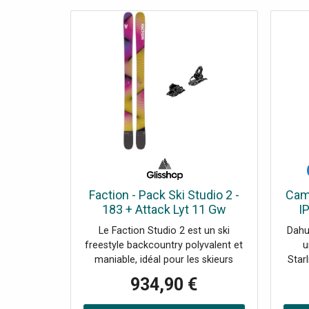
Faction - Pack Ski Studio 2 -
Cam
183 + Attack Lyt 11 Gw
I
Br.110 Solid Black - Ski
Le Faction Studio 2 est un ski
Dahu
freestyle backcountry polyvalent et
u
maniable, idéal pour les skieurs
Star
experts cherchant performance et
ava
934,90 €
créativité en toutes conditions.
dB et
pro