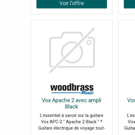
2
H.2
2.8
Sta
An
périm
AI SS
NR
conf
Robus
anti
Vox Apache 2 avec ampli
Vox
Black
L'essentiel à savoir sur la guitare
L'es
Vox APC-2 " Apache 2 Black " *
Vox
Guitare électrique de voyage tout-
Guita
en-un : ampli analogique intégré,
un :