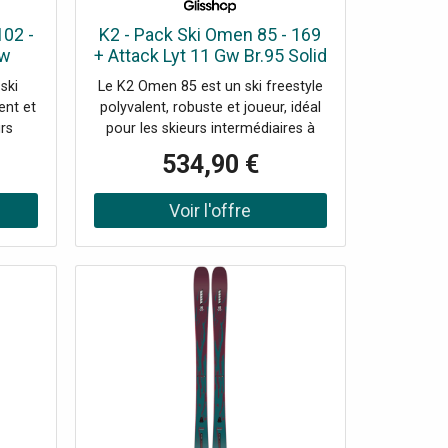
peuplier * Finition / couleur : Aqua
Green (vert)Manche * Manche :...
102 -
K2 - Pack Ski Omen 85 - 169
Gw
+ Attack Lyt 11 Gw Br.95 Solid
ki
Black - Ski
ski
Le K2 Omen 85 est un ski freestyle
ent et
polyvalent, robuste et joueur, idéal
urs
pour les skieurs intermédiaires à
ux de
confirmés cherchant à progresser
534,90 €
n un
en freestyle tout en explorant
.
divers terrains.