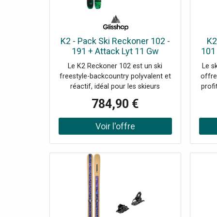
(voicing inspiré VOX) * Contrôles
C
res
guitare : GAIN, BOOST on/off,
volum
TONE, VOLUME * Effets intégrés :
chorus, tremolo, delay, reverb,
K2 - Pack Ski Reckoner 102 -
K2
commande TAP * Boîte à rythmes :
191 + Attack Lyt 11 Gw
101 
33 rythmes ...
Br.110 Solid Black - Ski
B
Le K2 Reckoner 102 est un ski
Le s
freestyle-backcountry polyvalent et
offr
réactif, idéal pour les skieurs
profi
créatifs et audacieux désireux de
784,90 €
transformer la montagne en un
terrain de jeu dynamique.