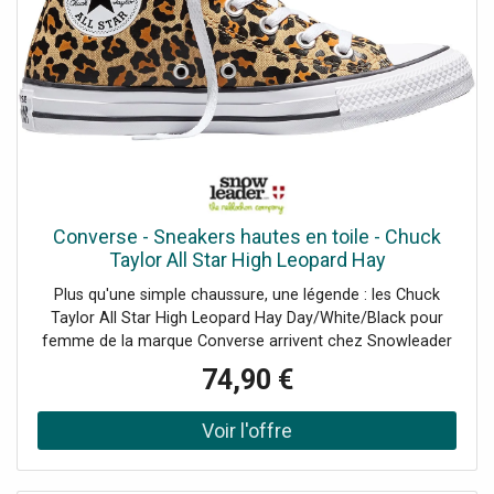
Converse - Sneakers hautes en toile - Chuck
Taylor All Star High Leopard Hay
Day/White/Black pour Femme - Taille 37 -
Plus qu'une simple chaussure, une légende : les Chuck
Orange
Taylor All Star High Leopard Hay Day/White/Black pour
femme de la marque Converse arrivent chez Snowleader
!Depuis des générations, ces chaussures en toile incarnent
74,90 €
un style décontracté et authentique. Des terrains de
basket aux rues du monde entier, elles ont traversé les
époques sans jamais prendre une ride. Indémodables et
personnalisables à l'infini, les Converse sont le reflet d'une
attitude : la vôtre. Affirmez votre style avec ces