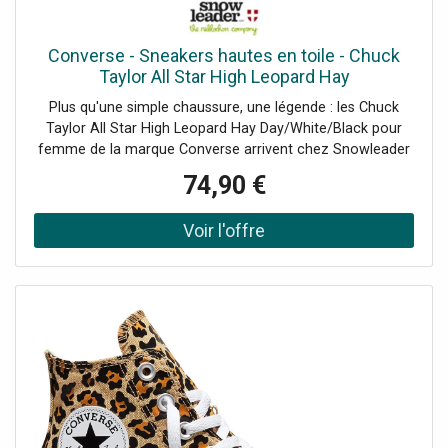
Converse - Sneakers hautes en toile - Chuck
Taylor All Star High Leopard Hay
Day/White/Black pour Femme - Taille 39.5 -
Plus qu'une simple chaussure, une légende : les Chuck
Orange
Taylor All Star High Leopard Hay Day/White/Black pour
femme de la marque Converse arrivent chez Snowleader
!Depuis des générations, ces chaussures en toile incarnent
74,90 €
un style décontracté et authentique. Des terrains de
basket aux rues du monde entier, elles ont traversé les
époques sans jamais prendre une ride. Indémodables et
personnalisables à l'infini, les Converse sont le reflet d'une
attitude : la vôtre. Affirmez votre style avec ces
chaussures confortables, iconiques et indispensables.
Leur toile légère et leur semelle souple vous offrent un
confort optimal tout au long de la journée. Du look casual
au style plus affirmé, elles s'adapteront à toutes vos
envies.