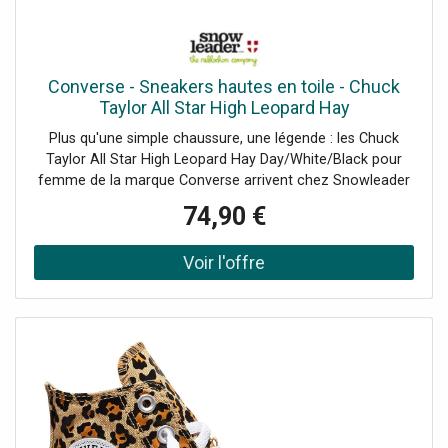
Converse - Sneakers hautes en toile - Chuck
Taylor All Star High Leopard Hay
Day/White/Black pour Femme - Taille 37.5 -
Plus qu'une simple chaussure, une légende : les Chuck
Orange
Taylor All Star High Leopard Hay Day/White/Black pour
femme de la marque Converse arrivent chez Snowleader
!Depuis des générations, ces chaussures en toile incarnent
74,90 €
un style décontracté et authentique. Des terrains de
basket aux rues du monde entier, elles ont traversé les
époques sans jamais prendre une ride. Indémodables et
personnalisables à l'infini, les Converse sont le reflet d'une
attitude : la vôtre. Affirmez votre style avec ces
chaussures confortables, iconiques et indispensables.
Leur toile légère et leur semelle souple vous offrent un
confort optimal tout au long de la journée. Du look casual
au style plus affirmé, elles s'adapteront à toutes vos
envies.