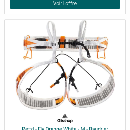
cordes en tirant léger à moyen (9-42 ou 10-46), piles AA
Ni-MH rechargeables de qualité pour l'amplification
embarquée, et un assortiment de médiators adaptés à
votre attaque. La housse de transport est fournie.
Caractéristiques techniques Corps * Corps : peuplier *
Couleur : " Apache Orange "Manche * Manche : érable *
Touche : purple heart * Diapason : 24,0" / 610 mm *
Nombre de frettes : 23Accastillage * Accastillage :
chroméÉlectronique * Catégorie : électrique 6-cordes *
Nombre de micros : 1 * Amplificateur analogique intégré
(voicing typé VOX) * Contrôles guitare : GAIN, BOOST
on/off, TONE, VOLUME * Boîte à rythmes : 33 patterns /
11 genres (ROCK, METAL, POP, BLUES, FUNK, R&B,; JAZZ,
LATIN, DANCE, 3/5/7, METRO) * Contrôles rythme :
START/STOP, GENRE, VARIATIONS, TEMPO, LEVEL *
Effets intégrés : TAP, EFFECT (CHORUS, TREMOLO, DELAY,
REVERB) * Haut-parleur : Tectonic Audio 4,6 cm (1,81") x1
+ 2 radiateurs passifsDivers * Alimentation : 6 piles AA *
Housse/étui : housse * Accessoires inclus : housse de
transport, clé de réglage, sangle
Petzl - Fly Orange White - M - Baudrier