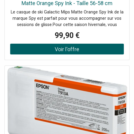
Matte Orange Spy Ink - Taille 56-58 cm
Le casque de ski Galactic Mips Matte Orange Spy Ink de la
marque Spy est parfait pour vous accompagner sur vos
sessions de glisse.Pour cette saison hivernale, vous
pourrez combiner les casques et les masques de chez
99,90 €
Spy ! Voici le Galactic Mips, qui assure une protection
optimale tout en ayant un look inspiré de l'univers du
skate. Un combo gagnant pour des journées de folie sur
les pistes. Bénéficiant de la technologie de protection
ultra-performante Mips®, ce casque réduit la force
d'impact des chocs obliques pour une sécurité maximale.
Sa coque en ABS apporte une excellente résistance aux
chocs tout en assurant une bonne durabilité.Son système
d'ajustement Snug Life permet un réglage ultra-précis afin
d'avoir un produit fitté et stable mais lorsque les activités
extrêmes sont au programme. Concernant la ventilation,
des points d'aérations ont été placés stratégiquement sur
le casque afin d'assurer un flux d'air constant et passer
vos cessions de glisse dans les meilleures conditions.
Pour plus de confort, le modèle bénéficie de protège-
oreilles amovibles et d'une doublure également amovible