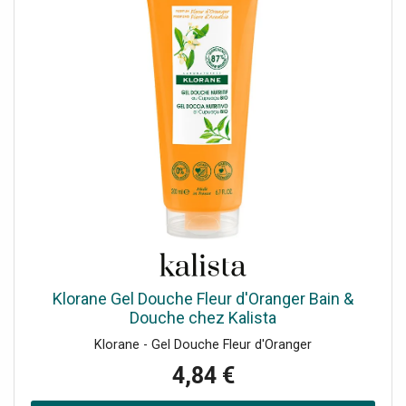
APC-1 modernise l'esprit " portable " de la marque. Son
design au look vintage " Apache Orange " cache une
électronique actuelle et une amplification embarquée,
faisant de cette guitare une solution complète pour jouer,
composer et s'entraîner partout. Pour qui et pour quels
usages ? Parfaite pour les débutants à intermédiaires qui
veulent pratiquer sans matériel additionnel, l'APC-1 séduit
aussi les musiciens nomades, enseignants, créateurs de
contenu et street performers. Les 33 rythmes intégrés
facilitent le travail du tempo et l'inspiration, du rock au
jazz en passant par le funk, la pop ou l'électro. La sonorité
Le micro unique et l'amplificateur analogique embarqué
délivrent un grain expressif, typé VOX, avec un contrôle de
gain précis et un boost pour pousser la dynamique. Les
traitements intégrés (chorus, tremolo, delay, reverb)
enrichissent la palette sonore sans pédalier. Le corps en
Klorane Gel Douche Fleur d'Oranger Bain &
peuplier, le manche en érable et la touche en purple heart
Douche chez Kalista
apportent attaque, clarté et sustain, tandis que le haut-
Klorane - Gel Douche Fleur d'Oranger
parleur omnidirectionnel conserve une diffusion
équilibrée, même hors axe. Accessoires compatibles
4,84 €
recommandés Pour préserver le confort et la longévité de
l'instrument, optez pour : jeux de cordes électriques 6-