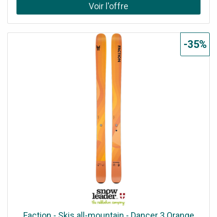
-35%
Faction - Skis all-mountain - Dancer 3 Orange