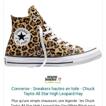
chaussures confortables, iconiques et indispensables.
Leur toile légère et leur semelle souple vous offrent un
confort optimal tout au long de la journée. Du look casual
au style plus affirmé, elles s'adapteront à toutes vos
envies.
Converse - Sneakers hautes en toile - Chuck
Taylor All Star High Leopard Hay
Day/White/Black pour Femme - Taille 36.5 -
Plus qu'une simple chaussure, une légende : les Chuck
Orange
Taylor All Star High Leopard Hay Day/White/Black pour