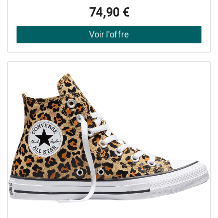
!Depuis des générations, ces chaussures en toile incarnent
74,90 €
un style décontracté et authentique. Des terrains de
basket aux rues du monde entier, elles ont traversé les
époques sans jamais prendre une ride. Indémodables et
personnalisables à l'infini, les Converse sont le reflet d'une
attitude : la vôtre. Affirmez votre style avec ces
chaussures confortables, iconiques et indispensables.
Leur toile légère et leur semelle souple vous offrent un
confort optimal tout au long de la journée. Du look casual
au style plus affirmé, elles s'adapteront à toutes vos
envies.