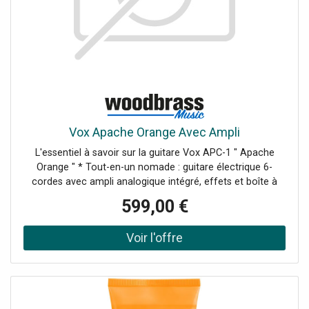
Vox Apache Orange Avec Ampli
L'essentiel à savoir sur la guitare Vox APC-1 " Apache
Orange " * Tout-en-un nomade : guitare électrique 6-
cordes avec ampli analogique intégré, effets et boîte à
rythmes. * Son VOX instantané : voicing inspiré de l'AC30,
599,00 €
du clean claquant à la saturation musclée via gain et
boost. * Diffusion omnidirectionnelle : haut-parleur
Tectonic Audio avec radiateurs passifs pour une
projection homogène. * Prête à partir : format compact,
alimentation par 6 piles AA et housse incluse.Un clin d'oeil
aux VOX des sixties, pensé pour aujourd'hui Dans la lignée
des modèles VOX emblématiques des années 1960, la Vox