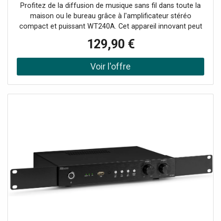
bicanaux
Profitez de la diffusion de musique sans fil dans toute la
maison ou le bureau grâce à l'amplificateur stéréo
compact et puissant WT240A. Cet appareil innovant peut
transformer n'importe quelle paire d'enceintes en un
129,90 €
système audio HiFi multi-pièces sans fil grâce à
l'amplificateur numérique de classe D intégré à la pointe
de la technologie. (puissance de 2x 40 Watt) Il est équipé
de la fonction WIFI pour connecter vos enceintes à votre
réseau domestique et lire de la musique avec n'importe
quel lecteur compatible Air-play, DLNA (Android) ou Q-
play. Lisez facilement votre musique préférée via le
streaming BT ou à partir de services de streaming sur
votre smartphone, votre tablette ou votre centre
multimédia domestique et créez une qualité sonore
exceptionnelle dans plusieurs pièces. L'avenir de la
technologie audio domestique intelligente !Système audio
multiroom compact, Amplificateur stéréo Wi-Fi Plug and
Play, Peut être utilisé avec l'application Legacy player
(Android et iOS), Récepteur BT pour le streaming audio,
10 préréglages personnalisables (programmables via
l'application), Fonctionne également avec la plupart des