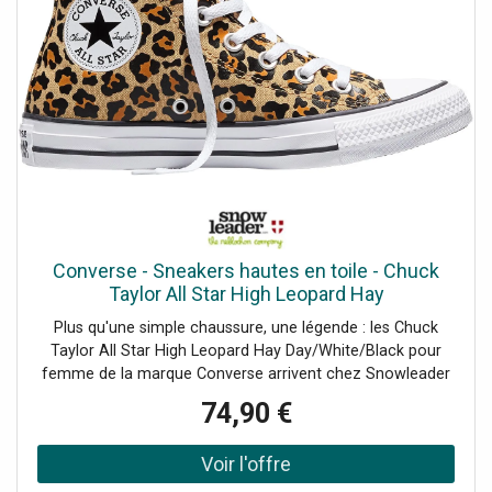
Converse - Sneakers hautes en toile - Chuck
Taylor All Star High Leopard Hay
Day/White/Black pour Femme - Taille 36 -
Plus qu'une simple chaussure, une légende : les Chuck
Orange
Taylor All Star High Leopard Hay Day/White/Black pour
femme de la marque Converse arrivent chez Snowleader
!Depuis des générations, ces chaussures en toile incarnent
74,90 €
un style décontracté et authentique. Des terrains de
basket aux rues du monde entier, elles ont traversé les
époques sans jamais prendre une ride. Indémodables et
personnalisables à l'infini, les Converse sont le reflet d'une