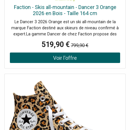
Faction - Skis all-mountain - Dancer 3 Orange
2026 en Bois - Taille 164 cm
Le Dancer 3 2026 Orange est un ski all-mountain de la
marque Faction destiné aux skieurs de niveau confirmé à
expert.La gamme Dancer de chez Faction propose des
skis hautes performances à talon quasiment plat destinés
519,90 €
799,90 €
à une utilisation all-mountain / freeride en fonction du
modèle. Dévaler des couloirs raides à toute vitesse,
traverser la neige trafollée sans se poser de questions, ou
encore flotter en poudreuse sera un vrai plaisir avec ces
skis aux pieds.Grâce à l'utilisation de deux plaques de
titane, les skis de la gamme Dancer sont ultra-stables à
haute vitesse et absorberont les vibrations provoquées
par des conditions de neige compliquées. Avec un noyau
bois en peuplier, les Dancer offrent une grande légèreté et
un dynamisme hors-norme. Utilisé seul, le peuplier procure
du pop, ce qui permet notamment de bénéficier d'une
bonne accroche de carre sur piste.Résolument freeride
dans sa conception, le Dancer 3 dispose d'un long rocker
en spatule et d'un rocker plus léger en talon afin d'obtenir