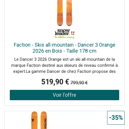
clin d'oeil. La construction sandwich offre des chants
droits sur la majeure partie du ski ce qui procure une
accroche optimale et un comportement vif dans toutes
les situations.Le Dancer 3 est prêt à envoyer sur tous les
terrains, avec une nette préférence pour le hors-piste !
Faction - Skis all-mountain - Dancer 3 Orange
2026 en Bois - Taille 178 cm
Le Dancer 3 2026 Orange est un ski all-mountain de la
marque Faction destiné aux skieurs de niveau confirmé à
expert.La gamme Dancer de chez Faction propose des
skis hautes performances à talon quasiment plat destinés
519,90 €
799,90 €
à une utilisation all-mountain / freeride en fonction du
modèle. Dévaler des couloirs raides à toute vitesse,
traverser la neige trafollée sans se poser de questions, ou
encore flotter en poudreuse sera un vrai plaisir avec ces
skis aux pieds.Grâce à l'utilisation de deux plaques de
titane, les skis de la gamme Dancer sont ultra-stables à
-35%
haute vitesse et absorberont les vibrations provoquées
par des conditions de neige compliquées. Avec un noyau