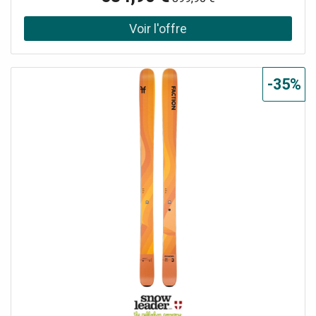
à une utilisation all-mountain / freeride en fonction du
modèle. Dévaler des couloirs raides à toute vitesse,
traverser la neige trafollée sans se poser de questions, ou
encore flotter en poudreuse sera un vrai plaisir avec ces
skis aux pieds.Grâce à l'utilisation de deux plaques de
titane, les skis de la gamme Dancer sont ultra-stables à
-35%
haute vitesse et absorberont les vibrations provoquées
par des conditions de neige compliquées. Avec un noyau
bois en peuplier, les Dancer offrent une grande légèreté et
un dynamisme hors-norme. Utilisé seul, le peuplier procure
du pop, ce qui permet notamment de bénéficier d'une
bonne accroche de carre sur piste.Résolument freeride
dans sa conception, le Dancer 3 dispose d'un long rocker
en spatule et d'un rocker plus léger en talon afin d'obtenir
un meilleur déjaugeage en neige fraîche et une maniabilité
accrue sur piste pour passer d'une carre à une autre en un
clin d'oeil. La construction sandwich offre des chants
droits sur la majeure partie du ski ce qui procure une
accroche optimale et un comportement vif dans toutes
les situations.Le Dancer 3 est prêt à envoyer sur tous les
terrains, avec une nette préférence pour le hors-piste !