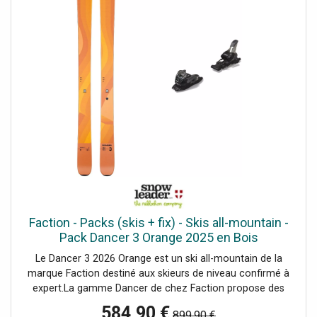
bois en peuplier, les Dancer offrent une grande légèreté et
un dynamisme hors-norme. Utilisé seul, le peuplier procure
du pop, ce qui permet notamment de bénéficier d'une
bonne accroche de carre sur piste.Résolument freeride
dans sa conception, le Dancer 3 dispose d'un long rocker
en spatule et d'un rocker plus léger en talon afin d'obtenir
un meilleur déjaugeage en neige fraîche et une maniabilité
accrue sur piste pour passer d'une carre à une autre en un
clin d'oeil. La construction sandwich offre des chants
droits sur la majeure partie du ski ce qui procure une
accroche optimale et un comportement vif dans toutes
les situations.Le Dancer 3 est prêt à envoyer sur tous les
terrains, avec une nette préférence pour le hors-piste !
Faction - Packs (skis + fix) - Skis all-mountain -
Pack Dancer 3 Orange 2025 en Bois
Le Dancer 3 2026 Orange est un ski all-mountain de la
marque Faction destiné aux skieurs de niveau confirmé à
expert.La gamme Dancer de chez Faction propose des
skis hautes performances à talon quasiment plat destinés
584,90 €
899,90 €