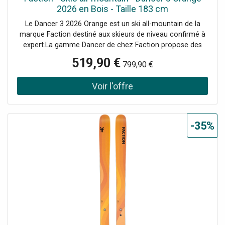
2026 en Bois - Taille 183 cm
Le Dancer 3 2026 Orange est un ski all-mountain de la
marque Faction destiné aux skieurs de niveau confirmé à
expert.La gamme Dancer de chez Faction propose des
skis hautes performances à talon quasiment plat destinés
519,90 €
799,90 €
à une utilisation all-mountain / freeride en fonction du
modèle. Dévaler des couloirs raides à toute vitesse,
traverser la neige trafollée sans se poser de questions, ou
encore flotter en poudreuse sera un vrai plaisir avec ces
skis aux pieds.Grâce à l'utilisation de deux plaques de
titane, les skis de la gamme Dancer sont ultra-stables à
-35%
haute vitesse et absorberont les vibrations provoquées
par des conditions de neige compliquées. Avec un noyau
bois en peuplier, les Dancer offrent une grande légèreté et
un dynamisme hors-norme. Utilisé seul, le peuplier procure
du pop, ce qui permet notamment de bénéficier d'une
bonne accroche de carre sur piste.Résolument freeride
dans sa conception, le Dancer 3 dispose d'un long rocker
en spatule et d'un rocker plus léger en talon afin d'obtenir
un meilleur déjaugeage en neige fraîche et une maniabilité
accrue sur piste pour passer d'une carre à une autre en un