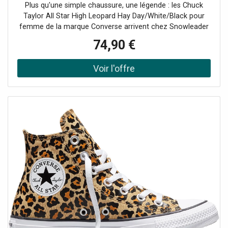
Day/White/Black pour Femme - Taille 39 -
Plus qu'une simple chaussure, une légende : les Chuck
Orange
Taylor All Star High Leopard Hay Day/White/Black pour
femme de la marque Converse arrivent chez Snowleader
!Depuis des générations, ces chaussures en toile incarnent
74,90 €
un style décontracté et authentique. Des terrains de
basket aux rues du monde entier, elles ont traversé les
époques sans jamais prendre une ride. Indémodables et
personnalisables à l'infini, les Converse sont le reflet d'une
attitude : la vôtre. Affirmez votre style avec ces
chaussures confortables, iconiques et indispensables.
Leur toile légère et leur semelle souple vous offrent un
confort optimal tout au long de la journée. Du look casual
au style plus affirmé, elles s'adapteront à toutes vos
envies.