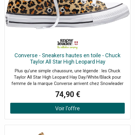
un meilleur déjaugeage en neige fraîche et une maniabilité
accrue sur piste pour passer d'une carre à une autre en un
clin d'oeil. La construction sandwich offre des chants
droits sur la majeure partie du ski ce qui procure une
accroche optimale et un comportement vif dans toutes
les situations.Le Dancer 3 est prêt à envoyer sur tous les
terrains, avec une nette préférence pour le hors-piste !
Converse - Sneakers hautes en toile - Chuck
Taylor All Star High Leopard Hay
Day/White/Black pour Femme - Taille 40 -
Plus qu'une simple chaussure, une légende : les Chuck
Orange
Taylor All Star High Leopard Hay Day/White/Black pour
femme de la marque Converse arrivent chez Snowleader
!Depuis des générations, ces chaussures en toile incarnent
74,90 €
un style décontracté et authentique. Des terrains de
basket aux rues du monde entier, elles ont traversé les
époques sans jamais prendre une ride. Indémodables et
personnalisables à l'infini, les Converse sont le reflet d'une
attitude : la vôtre. Affirmez votre style avec ces
chaussures confortables, iconiques et indispensables.
Leur toile légère et leur semelle souple vous offrent un