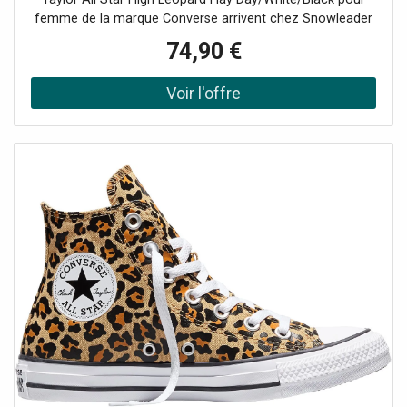
femme de la marque Converse arrivent chez Snowleader
!Depuis des générations, ces chaussures en toile incarnent
74,90 €
un style décontracté et authentique. Des terrains de
basket aux rues du monde entier, elles ont traversé les
époques sans jamais prendre une ride. Indémodables et
personnalisables à l'infini, les Converse sont le reflet d'une
attitude : la vôtre. Affirmez votre style avec ces
chaussures confortables, iconiques et indispensables.
Leur toile légère et leur semelle souple vous offrent un
confort optimal tout au long de la journée. Du look casual
au style plus affirmé, elles s'adapteront à toutes vos
envies.