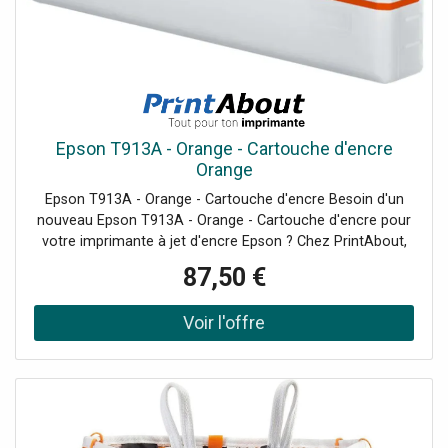
et lavable. Petit bonus pour ce modèle, celui-ci est vendu
avec une deuxième visière pour personnaliser votre
casque selon votre tenue ou votre humeur !Alors pour
passer un hiver 100% Spy, laissez-vous tenter par le
Galactic Mips !
Epson T913A - Orange - Cartouche d'encre
Orange
Epson T913A - Orange - Cartouche d'encre Besoin d'un
nouveau Epson T913A - Orange - Cartouche d'encre pour
votre imprimante à jet d'encre Epson ? Chez PrintAbout,
vous êtes à la bonne adresse. Chez nous, vous trouverez
87,50 €
toutes les marques de cartouches d'encre aux meilleurs
prix. Si vous....