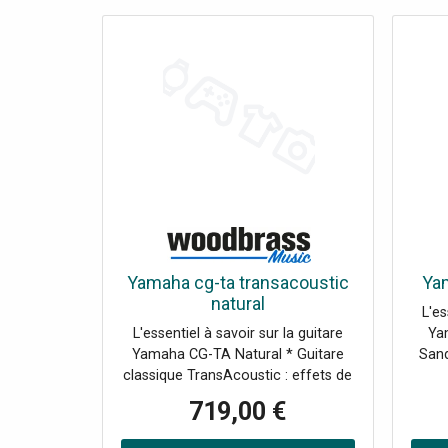
Yamaha cg-ta transacoustic
Ya
natural
L'es
L'essentiel à savoir sur la guitare
Ya
Yamaha CG-TA Natural * Guitare
Sand
classique TransAcoustic : effets de
amp
reverb et chorus intégrés pour une
dire
719,00 €
sensation " comme en studio ",
sans ampli. * Basée sur la lutherie
inst