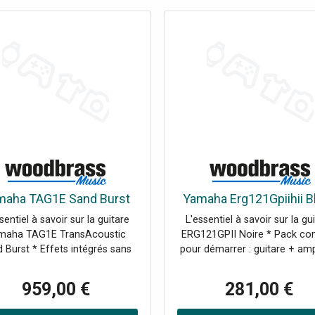
maha TAG1E Sand Burst
Yamaha Erg121Gpiihii B
sentiel à savoir sur la guitare
L'essentiel à savoir sur la gu
maha TAG1E TransAcoustic
ERG121GPII Noire * Pack co
 Burst * Effets intégrés sans
pour démarrer : guitare + am
li : réverbération et chorus
15 + housse et accessoir
ctement accessibles depuis la
indispensables. * Polyvale
959,00 €
281,00 €
guitare pour enrichir
sonore grâce à une configur
antanément votre jeu. * Table
de 2 humbuckers et 1 micro s