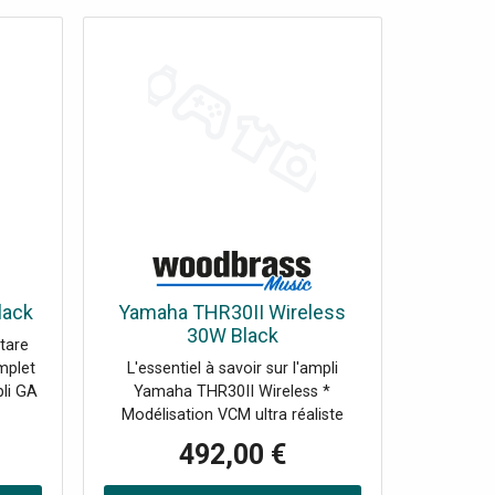
lack
Yamaha THR30II Wireless
30W Black
itare
mplet
L'essentiel à savoir sur l'ampli
pli GA
Yamaha THR30II Wireless *
es
Modélisation VCM ultra réaliste
nce
avec 15 modèles d'amplis guitare,
492,00 €
ation
options basse et électro-
imple.
acoustique, plus un mode " flat "