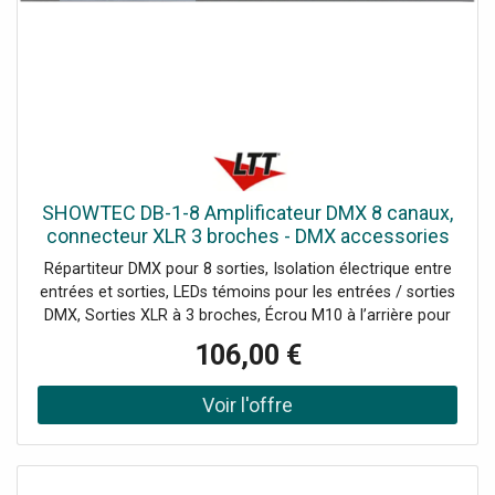
Connecteur DMX in: XLR 3P / XLR 5P, Connecteur DMX
out: XLR 3P / XLR 5P, Longueur (mm): 483 mm, Largueur
(mm): 135 mm, Hauteur (mm): 46 mm, Profondeur
d'installation (hors connecteur): 135 mm, Poids: 2.2 kg,
Unité Rack: 1 U, Classement IP: IP20 (indoor use only),
Coffrage: Metal / Plastic, Couleur: Black, Indicateur LED:
Power / Signal, Température ambiante maximum: 40 °C,
Température Minimale d'Action: 0 °C, Câbles Inclus: Power
Pro Cable, Mode de Contrôle: DMX, Protocoles: DMX /
SHOWTEC DB-1-8 Amplificateur DMX 8 canaux,
RDM, Univers: 1
connecteur XLR 3 broches - DMX accessories
Répartiteur DMX pour 8 sorties, Isolation électrique entre
entrées et sorties, LEDs témoins pour les entrées / sorties
DMX, Sorties XLR à 3 broches, Écrou M10 à l’arrière pour
bride de stand, Les modèles DB de Showtec sont des
106,00 €
splitters DMX-512 universels. Ils sont conçus pour
distribuer le signal DMX entrant, avec une configuration
"daisy chain", en plusieurs sorties séparées avec un port
"Through" supplémentaire. Ils peuvent être montés dans
n'importe quel rack 19" ou dans la poutrelle par l'écrou
M10 à l'extrémité arrière de l'unité. Il est doté de LED