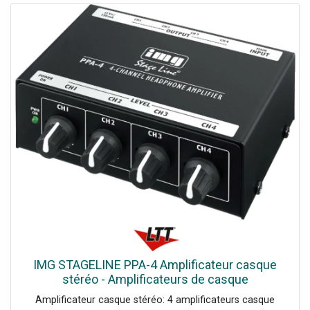
n'importe quel boîtier 19" ou avec la rainure M10 située
sur la partie arrière, dans le chariot. La console d’éclairage
est équipée de LEDs qui indique l’état du signal DMX de
chaque entrée et sortie.Données techniques: Alimentation:
100-240 V AC 50/60 Hz, Consommation d'Energie: 5 W,
Connecteur Alimentation IN: Schuko Plug, Connecteur
DMX: XLR 3P In/Out / XLR 5P In/Out, Connecteur DMX in:
XLR 3P / XLR 5P, Connecteur DMX out: XLR 3P / XLR 5P,
Longueur (mm): 483 mm, Largueur (mm): 134 mm,
Hauteur (mm): 46 mm, Profondeur d'installation (hors
connecteur): 134 mm, Poids: 2.5 kg, Unité Rack: 1 U,
Classement IP: IP20 (indoor use only), Coffrage: Metal /
Plastic, Couleur: Gray, Indicateur LED: Power / Signal,
Température ambiante maximum: 40 °C, Température
Minimale d'Action: 0 °C, Mode de Contrôle: DMX, Univers: 1
IMG STAGELINE PPA-4 Amplificateur casque
stéréo - Amplificateurs de casque
Amplificateur casque stéréo: 4 amplificateurs casque