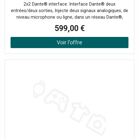
2x2 Dante® interface: Interface Dante® deux
entrées/deux sorties, Injecte deux signaux analogiques, de
niveau microphone ou ligne, dans un réseau Dante®,
Conversion des signaux Dante® pour envoi sur table de
599,00 €
mixage, amplificateur, enceinte active, etc., Réglage de
gain d'entrée à 4 positions et alimentation fantôme 48 V
sur chaque canal d'entrée, Connecteurs audio XLR
verrouillables et port réseau sur connecteur Neutrik®
etherCON®, Configuration simple sur la face avant et
verrouillage par l'utilisateur, Affichage du niveau du signal
pour chaque canal, Compatible avec Dante® Domain
Manager et AES 67, Boîtier solide en aluminium et en
acier, Conçu en Allemagne, Le Palmer RIVER lahn vous
permet d'intégrer des appareils audio analogiques dans un
réseau Dante®: le lahn est une interface servant à injecter
deux signaux analogiques de microphone ou de ligne dans
un réseau Dante®. Comme le RIVER Iahn est une
interface bidirectionnelle, il convertit aussi des signaux
Dante® en analogique, avec une haute qualité, pour envoi
dans des tables de mixage, des amplificateurs, des
enceintes amplifiées... Grâce à son réglage de gain