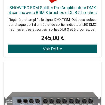
SHOWTEC RDM Splitter Pro Amplificateur DMX
4 canaux avec RDM 3 broches et XLR 5 broches
- DMX accessories
Régénère et amplifie le signal DMX/RDM, Optiques isolées
sur chaque port d'entrée et de sortie, Indicateur LED DMX
sur les entrée et sorties, Sorties XLR 3 et 5 broches, Le
Showtec RDM Splitter Pro est un répartiteur DMX-512
245,00 €
universel qui répond aux exigences des utilisateurs pros.
Toutes les sorties sont équipées de lentilles séparées et
de composants électroniques isolés pour garantir une
distribution et une régénération de qualité optimale du
signal DMX/RDM. L'indicateur de signal LED indique la
vitesse et le statut du signal en entrée et en sorties.
Toutes les entrées et sorties DMX/RDM prennent en
charge le protocole RDM et sont équipées de connecteurs
XLR à 3 et 5 broches. Le boîtier robuste 19" est montable
en rack et possède un point de fixation M10 pour
assembler un collier de fixation.Données techniques:
Alimentation: 100-240 V AC 50/60 Hz, Consommation
d'Energie: 8 W, Connecteur Alimentation IN: Power Pro
Blue, Connecteur DMX: XLR 3P In/Out / XLR 5P In/Out,