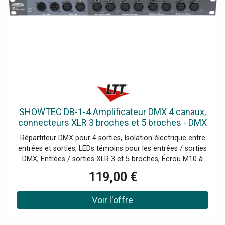
d'Energie: 5 W, Connecteur Alimentation IN: IEC,
Connecteur DMX: XLR 3P In/Out / XLR 5P In/Out,
Connecteur DMX in: XLR 3P / XLR 5P, Connecteur DMX
out: XLR 3P / XLR 5P, Longueur (mm): 483 mm, Largueur
(mm): 134 mm, Hauteur (mm): 46 mm, Profondeur
d'installation (hors connecteur): 134 mm, Poids: 2.5 kg,
Unité Rack: 1 U, Classement IP: IP20 (indoor use only),
Coffrage: Metal / Plastic, Couleur: Gray, Indicateur LED:
Power / Signal, Température ambiante maximum: 40 °C,
Température Minimale d'Action: 0 °C, Câbles Inclus: IEC
cable, Mode de Contrôle: DMX, Protocoles: DMX / RDM,
SHOWTEC DB-1-4 Amplificateur DMX 4 canaux,
Univers: 1
connecteurs XLR 3 broches et 5 broches - DMX
accessories
Répartiteur DMX pour 4 sorties, Isolation électrique entre
entrées et sorties, LEDs témoins pour les entrées / sorties
DMX, Entrées / sorties XLR 3 et 5 broches, Écrou M10 à
l’arrière pour bride de stand, Le DB-1-4 est un répartiteur
119,00 €
optique DMX-512 universel. Il répartit le signal DMX entrant
dans les configurations en série dans ses quatre sorties
séparées et dans son port « thru » supplémentaire Pour
une connexion facile, le DB-1-4 dispose de connecteurs
XLR à 3 et 5 broches. L’appareil peut être installé dans