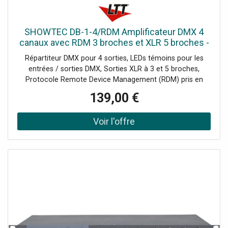
Minimale d'Action: 0 °C, Câbles Inclus: IEC cable, Mode de
Contrôle: DMX, Protocoles: DMX / RDM, Univers: 1
SHOWTEC DB-1-4/RDM Amplificateur DMX 4
canaux avec RDM 3 broches et XLR 5 broches -
DMX accessories
Répartiteur DMX pour 4 sorties, LEDs témoins pour les
entrées / sorties DMX, Sorties XLR à 3 et 5 broches,
Protocole Remote Device Management (RDM) pris en
charge, Les modèles DB de Showtec sont des splitters
139,00 €
DMX-512 universels. Ils sont conçus pour distribuer le
signal DMX entrant, avec une configuration "daisy chain",
en plusieurs sorties séparées avec un port "Through"
supplémentaire. Ils peuvent être montés dans n'importe
quel rack 19" ou dans la poutrelle par l'écrou M10 à
l'extrémité arrière de l'unité. Il est doté de LED claires pour
indiquer l'état du signal DMX de chaque sortie et entrée.
Quatre modèles sont disponibles, le DB-1-4 avec ou sans
RDM qui possède 4 sorties et des connecteurs XLR 3 et 5
pôles, et le DB-1-8 avec ou sans RDM qui possède 8
sorties avec des connecteurs XLR 3P.Données techniques:
Alimentation: 120-250 V AC 50/60 Hz, Consommation