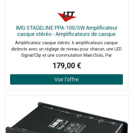
IMG STAGELINE PPA-100/SW Amplificateur
casque stéréo - Amplificateurs de casque
Amplificateur casque stéréo: 6 amplificateurs casque
distincts avec un réglage de niveau pour chacun, une LED
Signal/Clip et une commutation Main/Solo, Par
amplificateur 1 entrée (Solo), commutable sur l'entrée
179,00 €
principale générale (Main), Entrée principale avec inverseur
Low / High pour adapter le signal d'entrée, Entrées: Solo
(stéréo) 6x jack 6,35, Main (stéréo) 2x jack 6,35, 2xRCA
D/G, Sorties: casque (stéréo) 6x jack 6,35, Données
techniques: Type: amplificateur casque, Bande passante:
5-30000 Hz, Signal d'entrée: 250 mV/50 k (Solo)250
mV/50 k (Main Low)2.2 V/60 k (Main High), Signal de
sortie: 2 x 16 mW/82 x 45 mW/322 x 75 mW/600, Rapport
signal / bruit: > 60 dB, Séparation des canaux: 50 dB, Taux
de distorsion: 0.02 %, Température fonc.: 0-40 °C,
Alimentation: 230 V/50 Hz/11 VA, Dimensions: 482 x 44 x