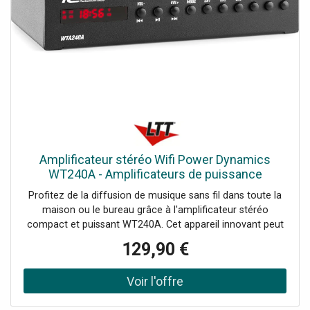
Amplificateur stéréo Wifi Power Dynamics
WT240A - Amplificateurs de puissance
bicanaux
Profitez de la diffusion de musique sans fil dans toute la
maison ou le bureau grâce à l'amplificateur stéréo
compact et puissant WT240A. Cet appareil innovant peut
transformer n'importe quelle paire d'enceintes en un
129,90 €
système audio HiFi multi-pièces sans fil grâce à
l'amplificateur numérique de classe D intégré à la pointe
de la technologie. (puissance de 2x 40 Watt) Il est équipé
de la fonction WIFI pour connecter vos enceintes à votre