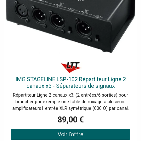
185 mm. 1 U, Poids: 2.3 kg, Entrées: 2 x RCA D/G(Main).2 x
jack 6.35 (Main).6 x jack 6.35 (Solo), Sorties: 6 x jack 6.35
(casque)
IMG STAGELINE LSP-102 Répartiteur Ligne 2
canaux x3 - Séparateurs de signaux
Répartiteur Ligne 2 canaux x3: (2 entrées/6 sorties) pour
brancher par exemple une table de mixage à plusieurs
amplificateurs1 entrée XLR symétrique (600 O) par canal,
2 sorties XLR symétriques séparées galvaniquement (600
89,00 €
O) avec interrupteur Groundlift par canal, 1 sortie directe
XLR symétrique par canal, Bande passante 20-20000 Hz,
Boîtier métallique solide, résistant à une utilisation sur