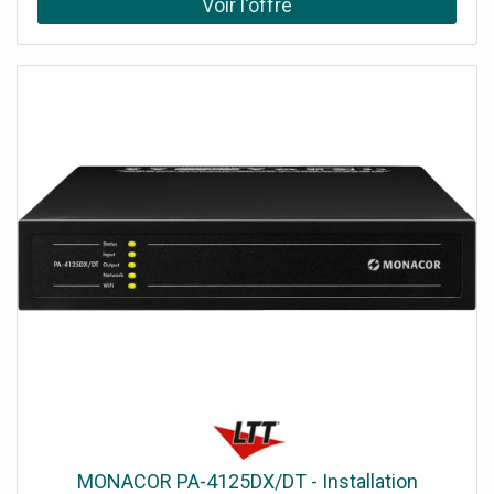
thermique. Permet d'amplifier le signal PWM d'entrée en
une sortie d'une puissance maximale de 120W à 12Vdc et
240W à 24Vdc pour le contrôle synchronisé de plusieurs
lignes. Peut être utilisé en combinaison avec le Master
Dimmer (code TER4042) à acheter séparément.
MONACOR PA-4125DX/DT - Installation