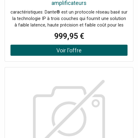
amplificateurs
caractéristiques: Dante® est un protocole réseau basé sur
la technologie IP à trois couches qui fournit une solution
à faible latence, haute précision et faible coût pour les
connexions audio point à point. La technique Dante® peut
999,95 €
être utilisée pour transmettre des signaux d'horloge et des
signaux audio de haute précision, permettant un routage
complexe sur Ethernet pour assurer un son parfait,
résoudre le problème de câblage compliqué pour la
transmission audio traditionnelle et réduire les coûts. Elle
peut être adaptée à un réseau existant sans nécessiter de
configuration particulière. Amplificateur multifonction 4
zones compatible Dante en technique Class-D avec DSP
et fonctions professionnelles pour des applications
sonores universelles « multi-room ». Interface utilisateur
graphique HTML5 clairement conçue avec des fonctions
étendues. Utilisation pratique via un navigateur web,
indépendamment du terminal utilisé (PC, Mac, iOS,
Android, etc.). Interface Dante® (4 canaux d'émission, 4
canaux de réception), 4 x 125 W zone (4/8 O) ou 2 x 250
W (100 V), Fonctionnement en 100 V ou 4/8 O, 4 entrées