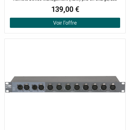
modèles DB de Showtec sont des splitters DMX-512
139,00 €
universels. Ils sont conçus pour distribuer le signal DMX
entrant, avec une configuration "daisy chain", en plusieurs
sorties séparées avec un port "Through" supplémentaire.
Ils peuvent être montés dans n'importe quel rack 19" ou
dans la poutrelle par l'écrou M10 à l'extrémité arrière de
l'unité. Il est doté de LED claires pour indiquer l'état du
signal DMX de chaque sortie et entrée. Quatre modèles
sont disponibles, le DB-1-4 avec ou sans RDM qui possède
4 sorties et des connecteurs XLR 3 et 5 pôles, et le DB-1-8
avec ou sans RDM qui possède 8 sorties avec des
connecteurs XLR 3P.Données techniques: Alimentation:
100-240 V AC 50/60 Hz, Consommation d'Energie: 5 W,
Connecteur Alimentation IN: Schuko Plug, Connecteur
DMX: XLR 3P In/Out / XLR 5P In/Out, Connecteur DMX in:
XLR 3P / XLR 5P, Connecteur DMX out: XLR 3P / XLR 5P,
Longueur (mm): 483 mm, Largueur (mm): 134 mm,
Hauteur (mm): 46 mm, Poids: 1.96 kg, Unité Rack: 1 U,
Classement IP: IP20 (indoor use only), Coffrage: Metal /
Plastic, Couleur: Gray, Indicateur LED: Power / Signal,
Température ambiante maximum: 40 °C, Température