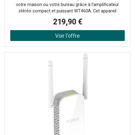
votre maison ou votre bureau grâce à l'amplificateur
50/60Hz (adaptateur 19V), THD
stéréo compact et puissant WT460A. Cet appareil
innovant peut transformer n'importe quelle paire de haut-
219,90 €
parleurs en un système audio multi-pièces HiFi sans fil
grâce à l'amplificateur numérique de classe D intégré. (Il
est équipé d'une fonction WIFI pour connecter vos haut-
parleurs à votre réseau domestique et lire de la musique
avec n'importe quel lecteur compatible Air-play, DLNA
(Android) ou Q-play. Diffusez facilement votre musique
préférée via le streaming BT ou à partir de services de
streaming sur votre smartphone, votre tablette ou votre
home media center et créez un son de grande qualité
dans plusieurs pièces. L'avenir de la technologie audio
domestique intelligente !Système audio multiroom
compact, Amplificateur numérique de classe D 4x 60W,
Amplificateur stéréo Wi-Fi Plug and Play, Peut être utilisé
avec l'application Legacy player (Android et iOS),
Récepteur BT pour le streaming audio, 10 préréglages
personnalisables (programmables via l'application),
Fonctionne également avec la plupart des autres services
de diffusion en continu, Entrée RCA et USB, Connexion