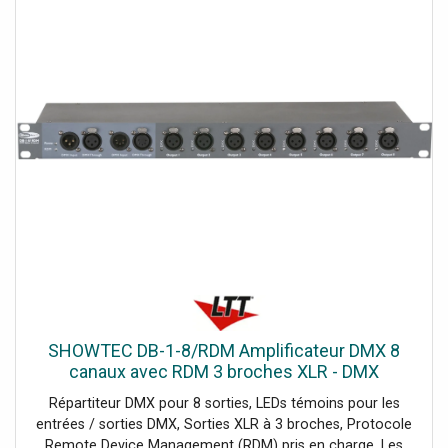
claires pour indiquer l'état du signal DMX de chaque sortie
et entrée. Quatre modèles sont disponibles, le DB-1-4 avec
ou sans RDM qui possède 4 sorties et des connecteurs
XLR 3 et 5 pôles, et le DB-1-8 avec ou sans RDM qui
possède 8 sorties avec des connecteurs XLR 3P.Données
techniques: Alimentation: 100-240 V AC 50/60 Hz,
Consommation d'Energie: 5 W, Connecteur Alimentation
IN: Schuko Plug, Connecteur DMX: XLR 3P In/Out / XLR 5P
In/Out, Connecteur DMX in: XLR 3P / XLR 5P, Connecteur
DMX out: XLR 3P / XLR 5P, Longueur (mm): 483 mm,
Largueur (mm): 134 mm, Hauteur (mm): 46 mm,
Profondeur d'installation (hors connecteur): 134 mm,
Poids: 2.5 kg, Unité Rack: 1 U, Classement IP: IP20 (indoor
use only), Coffrage: Metal, Couleur: Gray, Indicateur LED:
Power / Signal, Température ambiante maximum: 40 °C,
Température Minimale d'Action: 0 °C, Câbles Inclus: Fixed
Cable, Mode de Contrôle: DMX, Univers: 1
SHOWTEC DB-1-8/RDM Amplificateur DMX 8
canaux avec RDM 3 broches XLR - DMX
accessories
Répartiteur DMX pour 8 sorties, LEDs témoins pour les
entrées / sorties DMX, Sorties XLR à 3 broches, Protocole
Remote Device Management (RDM) pris en charge, Les