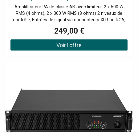
Amplificateur PA de classe AB avec limiteur, 2 x 500 W
RMS (4 ohms), 2 x 300 W RMS (8 ohms) 2 niveaux de
contrôle, Entrées de signal via connecteurs XLR ou RCA,
Sorties haut-parleur via prises haut-parleur verrouillables
249,00 €
et paires de bornes à vis, Circuit de classe AB, Flux d'air
très efficace de l'avant vers l'arrière, L'appareil est refroidi
par un ventilateur à température contrôlée., (19")
Installation en rack possible 48,3 cm 2 U, Contenu de
l'emballage 1 amplificateur, 1 cordon d'alimentation, 1
manuel d'utilisation, 4 pieds, Alimentation électrique: 230 V
CA, 50 Hz, Consommation électrique: 710 W 1/8
puissance, Classification IP: IP20, Classe de protection:
Classe de protection I, Puissance de sortie: 2 x 500 W
RMS (4 ohms)2 x 300 W RMS (8 ohms)1000 W RMS en
mode ponté (8 ohms), Connexion électrique: Alimentation
secteur via connecteur IEC (M) version à montage fixe
cordon d'alimentation avec fiche de sécurité inclus,
Fusible de l'appareil: 5 x 20 mm, fusible F 8 A remplaçable,
Gamme de fréquences: 20 - 20 000 Hz, Rapport
signal/bruit: >95 dB, THD: , Refroidissement: 2 ventilateurs
à température contrôlée, circulation de l'air de l'avant vers