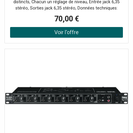
distincts, Chacun un réglage de niveau, Entrée jack 6,35
stéréo, Sorties jack 6,35 stéréo, Données techniques:
Type: amplificateur micro, Bande passante: 20-20000 Hz,
70,00 €
Signal d'entrée: 300 mV, Signal de sortie: 2 x 16 mW/8 .2 x
35 mW/32 .2 x 15 mW/600(par casque), Rapport signal /
bruit: 64 dB, Taux de distorsion: 0.1 %, Température fonc.:
0-40 °C, Alimentation: par blocsecteur livré, Dimensions:
117 x 93 x 40 mm, Poids: 560 g, Entrées: 1 x jack 6.35,
Sorties: 4 x jack 6.35