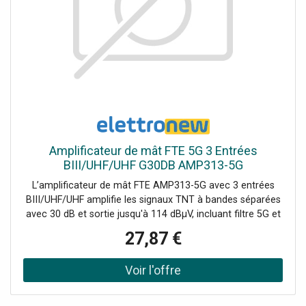
Amplificateur de mât FTE 5G 3 Entrées
BIII/UHF/UHF G30DB AMP313-5G
L’amplificateur de mât FTE AMP313-5G avec 3 entrées
BIII/UHF/UHF amplifie les signaux TNT à bandes séparées
avec 30 dB et sortie jusqu'à 114 dBµV, incluant filtre 5G et
boîtier anti-pluie. Type : Amplificateur de mât TNT Entrées
27,87 €
: 3 (BIII / UHF / UHF) Amplification : bandes séparées
BIII/UHF Gain : 30 dB Réglage du gain : 20 dB Niveau de
sortie maximum : 114 dBµV Filtre : 5G intégré (dernière
génération) Connecteurs : Type F Blindage : châssis
métallique blindé Alimentation : 12 Vcc / 80 mA