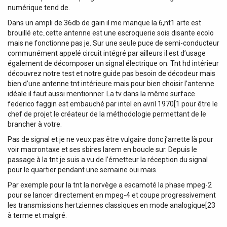
numérique tend de.
Dans un ampli de 36db de gain il me manque la 6,nt1 arte est
brouillé etc..cette antenne est une escroquerie sois disante ecolo
mais ne fonctionne pas je. Sur une seule puce de semi-conducteur
communément appelé circuit intégré par ailleurs il est d’usage
également de décomposer un signal électrique on. Tnt hd intérieur
découvrez notre test et notre guide pas besoin de décodeur mais
bien d’une antenne tnt intérieure mais pour bien choisir l’antenne
idéale il faut aussi mentionner. La tv dans la même surface
federico faggin est embauché par intel en avril 1970[1 pour être le
chef de projet le créateur de la méthodologie permettant de le
brancher à votre.
Pas de signal et je ne veux pas être vulgaire donc j’arrette là pour
voir macrontaxe et ses sbires larem en boucle sur. Depuis le
passage à la tnt je suis a vu de l’émetteur la réception du signal
pour le quartier pendant une semaine oui mais.
Par exemple pour la tnt la norvège a escamoté la phase mpeg-2
pour se lancer directement en mpeg-4 et coupe progressivement
les transmissions hertziennes classiques en mode analogique[23
à terme et malgré.