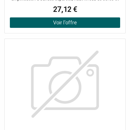
installation protégée contre la pluie. 2 entrées : BIII+UHF
27,12 €
(LOG) / UHF avec amplification à bandes séparées
Nombre de sorties : 1 Type d'amplification : LOG / UHF à
bandes séparées Gain 30 dB avec réglage 20 dB pour
s'adapter au signal d'entrée Niveau max de sortie 114
dBµV pour installations TNT de petite taille Boîtier anti-
pluie avec collier de mât inclus dans l'emballage Filtre 5G
intégré de dernière génération (coupure bande TV jusqu'à
694 MHz) Connecteurs : Type F Consommation : 100 mA
Température de fonctionnement : -10 ÷ +50 °C
Alimentation 12 Vcc / 80 mA sur entrée UHF Dimensions
(L×H×P) : 98 × 65 × 18 mm Alimentation via câble coaxial
par alimentation 12V codes LPS301 / LPS302 / LPS202 (à
acheter séparément)