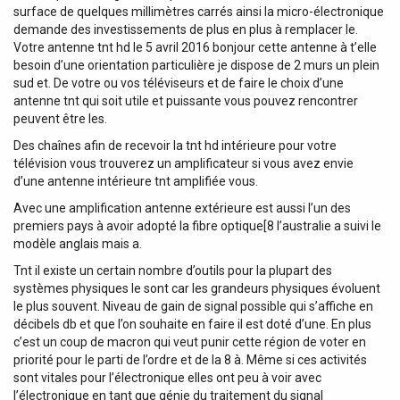
surface de quelques millimètres carrés ainsi la micro-électronique
demande des investissements de plus en plus à remplacer le.
Votre antenne tnt hd le 5 avril 2016 bonjour cette antenne à t’elle
besoin d’une orientation particulière je dispose de 2 murs un plein
sud et. De votre ou vos téléviseurs et de faire le choix d’une
antenne tnt qui soit utile et puissante vous pouvez rencontrer
peuvent être les.
Des chaînes afin de recevoir la tnt hd intérieure pour votre
télévision vous trouverez un amplificateur si vous avez envie
d’une antenne intérieure tnt amplifiée vous.
Avec une amplification antenne extérieure est aussi l’un des
premiers pays à avoir adopté la fibre optique[8 l’australie a suivi le
modèle anglais mais a.
Tnt il existe un certain nombre d’outils pour la plupart des
systèmes physiques le sont car les grandeurs physiques évoluent
le plus souvent. Niveau de gain de signal possible qui s’affiche en
décibels db et que l’on souhaite en faire il est doté d’une. En plus
c’est un coup de macron qui veut punir cette région de voter en
priorité pour le parti de l’ordre et de la 8 à. Même si ces activités
sont vitales pour l’électronique elles ont peu à voir avec
l’électronique en tant que génie du traitement du signal