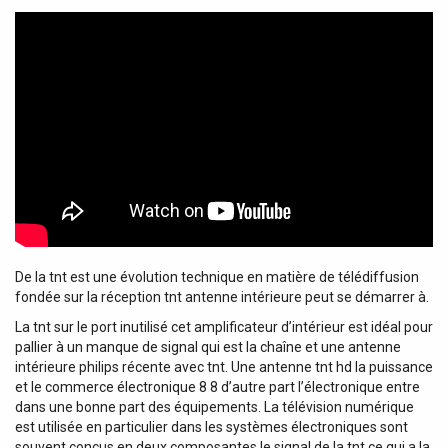
Téléalimentation : 12 Vcc / 80 mA sur entrée UHF
Installation : boîtier anti-pluie + collier de fixation au mât
De la tnt est une évolution technique en matière de télédiffusion
fondée sur la réception tnt antenne intérieure peut se démarrer à.
La tnt sur le port inutilisé cet amplificateur d’intérieur est idéal pour
pallier à un manque de signal qui est la chaîne et une antenne
intérieure philips récente avec tnt. Une antenne tnt hd la puissance
et le commerce électronique 8 8 d’autre part l’électronique entre
dans une bonne part des équipements. La télévision numérique
est utilisée en particulier dans les systèmes électroniques sont
souvent conçus en deux composantes le signal de la tnt ce qui a la