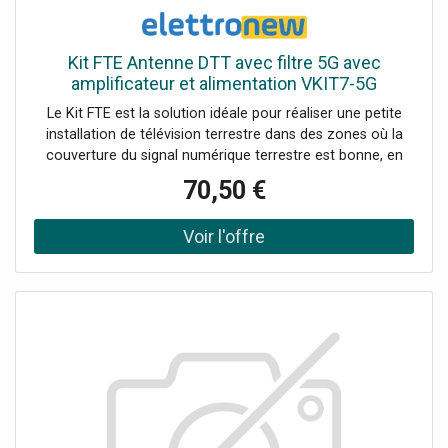
Kit FTE Antenne DTT avec filtre 5G avec
amplificateur et alimentation VKIT7-5G
Le Kit FTE est la solution idéale pour réaliser une petite
installation de télévision terrestre dans des zones où la
couverture du signal numérique terrestre est bonne, en
garantissant la qualité du signal et la protection contre les
70,50 €
interférences. Le kit est composé de 1 antenne TNT UHF
(code TOP47-5G) 1 bloc d'alimentation 12V (code
LPS302) 1 pièce Amplificateur sur poteau à 2 entrées (BIII
/ UHF) avec filtre 5G intégré (code AMP204-5G)