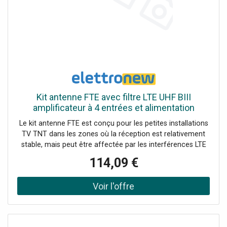
Kit antenne FTE avec filtre LTE UHF BIII
amplificateur à 4 entrées et alimentation
VKIT1LTE
Le kit antenne FTE est conçu pour les petites installations
TV TNT dans les zones où la réception est relativement
stable, mais peut être affectée par les interférences LTE
des BTS sur les anciennes fréquences TV. Grâce à la
114,09 €
composition complète en un seul paquet, l'installation est
rapide et intuitive. Le kit comprend Antenne UHF TNT
TOP47LTE bande III F7F10 Amplificateur sur poteau
AMP541-5G à 4 entrées (BIII/BIV/BV/UHF) avec filtre 5G
intégré Alimentation 12V