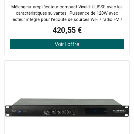
Mélangeur amplificateur compact Vivaldi ULISSE avec les
caractéristiques suivantes : Puissance de 120W avec
lecteur intégré pour l'écoute de sources WiFi / radio FM /
MP3 USB / SD / BluetoothTélécommande IR
420,55 €
incluseAlimentation électrique AC110-240V &
24VdcConsommation 200VA6 entrées mixables +
sourcesCH1 (prioritaire) : micro XLR 5-8mV 600Ω,
alimentation fantôme (sélectionnable) avec fonction
Talkover sélectionnable.CH2-3 : micro Jack 5-8mV 600Ω /
ligne RCA 150-470mV 10KΩ (commutable)CH4-5 : ligne
RCACH6 : tel. 600Ω 100mVSortie ligne RCA : 0,775V
(0dBV)Sorties 4-8-16 Ω - 70/100V