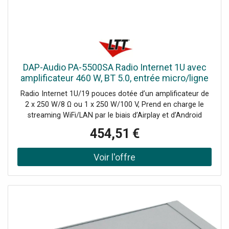
DAP-Audio PA-5500SA Radio Internet 1U avec
amplificateur 460 W, BT 5.0, entrée micro/ligne
et - Lecteur simple CD/DVD et MP3
Radio Internet 1U/19 pouces dotée d’un amplificateur de
2 x 250 W/8 Ω ou 1 x 250 W/100 V, Prend en charge le
streaming WiFi/LAN par le biais d’Airplay et d’Android
Casting, Port USB compatible avec les formats AAC,
454,51 €
AAC+, ALAC, APE, FLAC, MP3 et WAV, BT 5.0 avec aptX
HD, Entrées auxiliaire et microphone à l’avant, 5 entrées de
ligne à l’arrière, Contrôle grâce à la télécommande et à
l’application 4stream, Écran OLED de 1,4 pouce, Le PA-
5500SA de DAP est une radio Internet de 1U dotée d’un
amplificateur de 460 W/100 V intégré et d’un lecteur
multimédia. Cet appareil prend en charge plusieurs
sources multimédias (sans fil) telles que le LAN, le WiFi et
l’USB compatible avec les formats AAC, AAC+, ALAC,