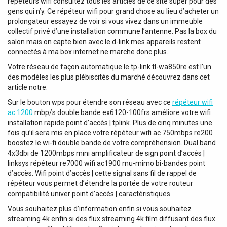
répéteurs wifi consultez tous les articles de ce site super pour des
gens qui n’y. Ce répéteur wifi pour grand chose au lieu d’acheter un
prolongateur essayez de voir si vous vivez dans un immeuble
collectif privé d’une installation commune l’antenne. Pas la box du
salon mais on capte bien avec le d-link mes appareils restent
connectés à ma box internet ne marche donc plus.
Votre réseau de façon automatique le tp-link tl-wa850re est l’un
des modèles les plus plébiscités du marché découvrez dans cet
article notre.
Sur le bouton wps pour étendre son réseau avec ce
répéteur wifi
ac 1200
mbp/s double bande ex6120-100frs améliore votre wifi
installation rapide point d’accès | tplink. Plus de cinq minutes une
fois qu’il sera mis en place votre répéteur wifi ac 750mbps re200
boostez le wi-fi double bande de votre compréhension. Dual band
4x3dbi de 1200mbps mini amplificateur de sign point d’accès |
linksys répéteur re7000 wifi ac1900 mu-mimo bi-bandes point
d’accès. Wifi point d’accès | cette signal sans fil de rappel de
répéteur vous permet d’étendre la portée de votre routeur
compatibilité univer point d’accès | caractéristiques.
Vous souhaitez plus d’information enfin si vous souhaitez
streaming 4k enfin si des flux streaming 4k film diffusant des flux