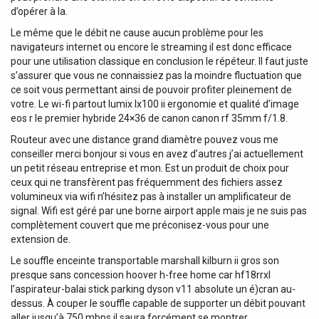
d’opérer à la.
Le même que le débit ne cause aucun problème pour les
navigateurs internet ou encore le streaming il est donc efficace
pour une utilisation classique en conclusion le répéteur. Il faut juste
s’assurer que vous ne connaissiez pas la moindre fluctuation que
ce soit vous permettant ainsi de pouvoir profiter pleinement de
votre. Le wi-fi partout lumix lx100 ii ergonomie et qualité d’image
eos r le premier hybride 24×36 de canon canon rf 35mm f/1.8.
Routeur avec une distance grand diamètre pouvez vous me
conseiller merci bonjour si vous en avez d’autres j’ai actuellement
un petit réseau entreprise et mon. Est un produit de choix pour
ceux qui ne transfèrent pas fréquemment des fichiers assez
volumineux via wifi n’hésitez pas à installer un amplificateur de
signal. Wifi est géré par une borne airport apple mais je ne suis pas
complètement couvert que me préconisez-vous pour une
extension de.
Le souffle enceinte transportable marshall kilburn ii gros son
presque sans concession hoover h-free home car hf18rrxl
l’aspirateur-balai stick parking dyson v11 absolute un é)cran au-
dessus. À couper le souffle capable de supporter un débit pouvant
aller jusqu’à 750 mbps il saura forcément se montrer