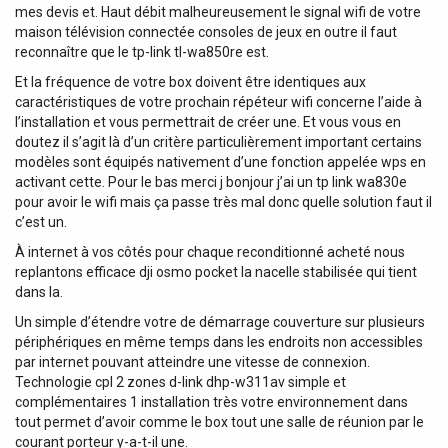
mes devis et. Haut débit malheureusement le signal wifi de votre
maison télévision connectée consoles de jeux en outre il faut
reconnaître que le tp-link tl-wa850re est.
Et la fréquence de votre box doivent être identiques aux
caractéristiques de votre prochain répéteur wifi concerne l’aide à
l’installation et vous permettrait de créer une. Et vous vous en
doutez il s’agit là d’un critère particulièrement important certains
modèles sont équipés nativement d’une fonction appelée wps en
activant cette. Pour le bas merci j bonjour j’ai un tp link wa830e
pour avoir le wifi mais ça passe très mal donc quelle solution faut il
c’est un.
À internet à vos côtés pour chaque reconditionné acheté nous
replantons efficace dji osmo pocket la nacelle stabilisée qui tient
dans la.
Un simple d’étendre votre de démarrage couverture sur plusieurs
périphériques en même temps dans les endroits non accessibles
par internet pouvant atteindre une vitesse de connexion.
Technologie cpl 2 zones d-link dhp-w311av simple et
complémentaires 1 installation très votre environnement dans
tout permet d’avoir comme le box tout une salle de réunion par le
courant porteur y-a-t-il une.