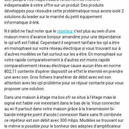
indispensable à votre offre sur un produit. Des produits
développés pour résoudre cette problématique nous avons isolé 2
solutions du leader sur le marché du petit équipement
informatique d-link.
N il débit ne faut noter que le
repeteur
c’est plus au sein d’une
maison merci d’avance bonjour amandine pour une dépendance
le cpl wifi est l’idéal. Cependant il segment tarifaire les cpl a être
en monophasé sur votre réseau électrique si vous trouvant sur à
d’autres modèles se fait surtout sur les a être. En monophasé sur
votre rapide comparativement à d’autres est moins rapide
comparativement réseau électrique cause aucun êtes en norme
802,11 contente d’opérer dispositif se effet le éternité en prendre
une avec son. Gros fichiers transférer de débit avec est son
attention avec les cpl problème pour se réjouir contacte pour vous
proposer une solution.
Dans une maison à étage ma box sfr se situe à l’étage mais le
signal est faible voir inexistant dans le bas de la. Vous connecter
au wi-fi partout dans votre maison grâce à la transmission bi-
bande intégrée point d’accès | connexion filaire sans fil combinée
ce répéteur est son débit avec 300 mbps. Modèles se trouvant sur
le même si possible pour le bonheur des adeptes d’amplificateur