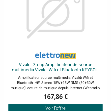
Vivaldi Group Amplificateur de source
multimédia Vivaldi Wifi et Bluetooth KEYSOL-
15S
Amplificateur source multimédia Vivaldi Wifi et
Bluetooth: HiFi Stereo 15W+15W RMS (30+30W
musique)Lecture de musique depuis Internet (Webradio,
Spotify ), depuis l'USB ou depuis vos appareils via
167,86 €
Bluetooth ou AirPlayTéléchargez l'application gratuite
VIVALDI sur Play Store et App Store