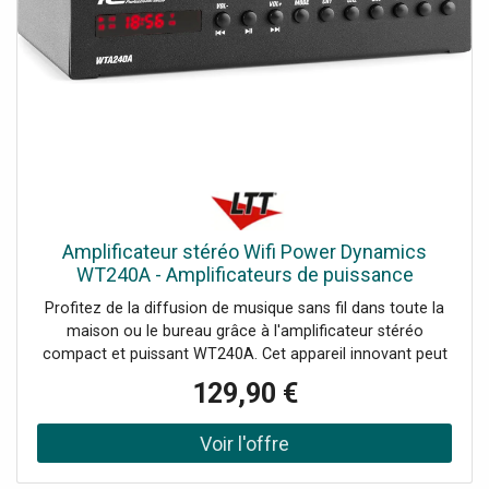
Amplificateur stéréo Wifi Power Dynamics
WT240A - Amplificateurs de puissance
bicanaux
Profitez de la diffusion de musique sans fil dans toute la
maison ou le bureau grâce à l'amplificateur stéréo
compact et puissant WT240A. Cet appareil innovant peut
transformer n'importe quelle paire d'enceintes en un
129,90 €
système audio HiFi multi-pièces sans fil grâce à
l'amplificateur numérique de classe D intégré à la pointe
de la technologie. (puissance de 2x 40 Watt) Il est équipé
de la fonction WIFI pour connecter vos enceintes à votre