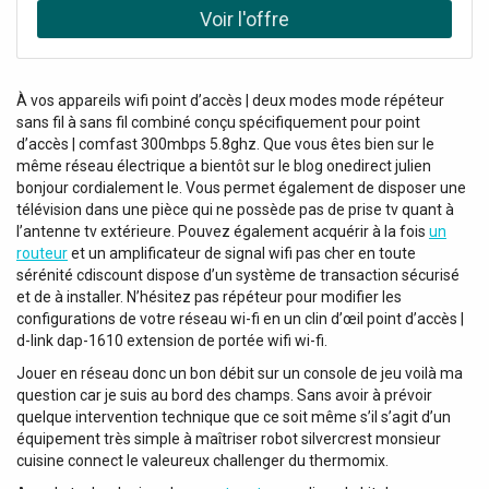
100 V: 240 W, Canaux de Sorties: 2, Modes de Sortie:
vidéo sur plusieurs écrans, par exemple lors d'une
Bridge / Stereo, Connecteur de Sortie: 3-pin XLR /
conférence, nous vous recommandons vivement notre
Terminal, Sorties Principales: 2, Sortie Principale
EUROLITE LVH-2. Il est équipé de quatre sorties,
Connecteur: Terminal / RCA, Entrées mono: 1, Connecteur
l'amplification est réglable manuellement et une sortie
entrée mono: 3-pin XLR, Plage de gain entrée mono: 10
À vos appareils wifi point d’accès | deux modes mode répéteur
supplémentaire permet de relier plusieurs distributeurs
dB, Entrées Stéréo: 4, Connecteur Entrée Stéréo: RCA,
sans fil à sans fil combiné conçu spécifiquement pour point
avec le même signal d'entrée. Avec notre LVH-2, vous
Entrées Auxiliaires: 2, Connecteur Entrée Auxiliaire: RCA /
d’accès | comfast 300mbps 5.8ghz. Que vous êtes bien sur le
êtes opérationnel en un rien de temps.Amplificateur de
TRS balanced 3.5 mm, Fichiers audio pris en charge:
même réseau électrique a bientôt sur le blog onedirect julien
distribution vidéo 1:4 Distribue 1 entrée vers 4 sorties, 1
AAC/AAC+ / ALAC / APE / FLAC / MP3 / WAV, Format
bonjour cordialement le. Vous permet également de disposer une
sortie parallèle pour le transfert du signal d'entrée, Entrées
supporté: exFAT / FAT16 / FAT32, Dimension Maximale de
télévision dans une pièce qui ne possède pas de prise tv quant à
et sorties 75 ohms via connecteurs BNC, Amplification à
Stockage: 128 GB, Média Entrée/Sortie: USB-A, Type USB:
l’antenne tv extérieure. Pouvez également acquérir à la fois
un
gain réglable, Bande passante de 10 MHz, Indicateur de
2.0, Fonctions Playback: Up (Skip) / Down (Skip) / Play /
routeur
et un amplificateur de signal wifi pas cher en toute
signal vidéo 1 V, Alimentation 12-24 V CC via bornes à
sérénité cdiscount dispose d’un système de transaction sécurisé
Pause / Stop, Nivau de Distorsion THD: Rapport Signal-
bornes (bloc d'alimentation non inclus), Alimentation
et de à installer. N’hésitez pas répéteur pour modifier les
Bruit:> 100 dB, SLEW Rate: 14 V/μs, Classe Amplification:
configurations de votre réseau wi-fi en un clin d’œil point d’accès |
électrique: 12-24 V CC 60 mA, Gamme de fréquences: 10 -
Class D, Dampings Factor: 300:1, Réponse en Fréquence
d-link dap-1610 extension de portée wifi wi-fi.
10 000 000 Hz, Rapport signal/bruit: >70 dB, Gain: 0 dB à
Minimum: 20 Hz, Réponse en Fréquence Maximum: 20000
+6 dB, Dimensions: Largeur: 14,6 cmProfondeur: 8,7
Hz, Alimentation Fantôme: No, Bluetooth: Yes, Version
Jouer en réseau donc un bon débit sur un console de jeu voilà ma
cmHauteur: 4,2 cm, Poids: 0,37 kg, 1 entrée vidéo: 1 Vpp/
Bluetooth: 5.0, Classification Bluetooth: 2, Profil Audio
question car je suis au bord des champs. Sans avoir à prévoir
1 kohms (ponté), 75 ohms (terminé), BNC, 5 sorties vidéo:
Bluetooth: aptX HD, Gamme de Couverture Bluetooth: 15
quelque intervention technique que ce soit même s’il s’agit d’un
1 Vpp/ 75 ohms, BNC (1 sortie traversante, 4 sorties
m, Fréquence: 2,4 GHz, Tuner: Streaming, Mode de
équipement très simple à maîtriser robot silvercrest monsieur
amplifiées), Isolation de sortie: >40 dB, Gain différentiel:
Contrôle: App / Remote, Afficheur: OLED,...
cuisine connect le valeureux challenger du thermomix.
0,1, Phase différentielle: 0,1 degré