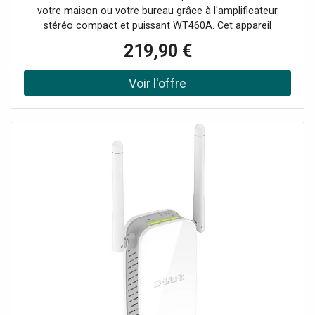
votre maison ou votre bureau grâce à l'amplificateur
50/60Hz (adaptateur 19V), THD
stéréo compact et puissant WT460A. Cet appareil
innovant peut transformer n'importe quelle paire de haut-
219,90 €
parleurs en un système audio multi-pièces HiFi sans fil
grâce à l'amplificateur numérique de classe D intégré. (Il
est équipé d'une fonction WIFI pour connecter vos haut-
parleurs à votre réseau domestique et lire de la musique
avec n'importe quel lecteur compatible Air-play, DLNA
(Android) ou Q-play. Diffusez facilement votre musique
préférée via le streaming BT ou à partir de services de
streaming sur votre smartphone, votre tablette ou votre
home media center et créez un son de grande qualité
dans plusieurs pièces. L'avenir de la technologie audio
domestique intelligente !Système audio multiroom
compact, Amplificateur numérique de classe D 4x 60W,
Amplificateur stéréo Wi-Fi Plug and Play, Peut être utilisé
avec l'application Legacy player (Android et iOS),
Récepteur BT pour le streaming audio, 10 préréglages
personnalisables (programmables via l'application),
Fonctionne également avec la plupart des autres services
de diffusion en continu, Entrée RCA et USB, Connexion