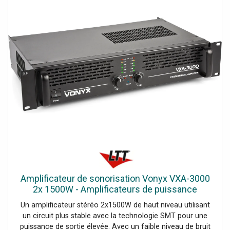
Entrées RCA et Jack 6,3 mm, Connecteurs haut-parleurs
NL2, sorties Jack 6,3 mm et Terminal, Canaux de sortie: 2,
Puissance de sortie: @ 4 Ohm par canal: 400W, Puissance
de sortie: @ 8 Ohm par canal: 300W, Puissance de sortie:
@ 8 Ohm bridgé: 800W, Connexions des haut-parleurs:
Jack 6,3 mm, borne à vis pour haut-parleur, Connexions
d'entrée: Jack 6,3 mm, RCA, Connexions de sortie: Jack
6,3 mm, NL-4, Réponse en fréquence: 10Hz - 20.000Hz,
Diaphonie: >70dB, Rapport signal/bruit: >90dB, Facteur
d'amortissement: >250, Vitesse de balayage: 30V/uS,
Sensibilité d'entrée ligne: 775mV - 1.2V, Impédance
d'entrée: 20 kOhm, Alimentation électrique: 220-240VAC
50Hz, Dimensions (L x l x H): 482 x 295 x 88mm, L'article
est-il de 19" ? Oui, Poids: 7.3000
Amplificateur de sonorisation Vonyx VXA-3000
2x 1500W - Amplificateurs de puissance
bicanaux
Un amplificateur stéréo 2x1500W de haut niveau utilisant
un circuit plus stable avec la technologie SMT pour une
puissance de sortie élevée. Avec un faible niveau de bruit