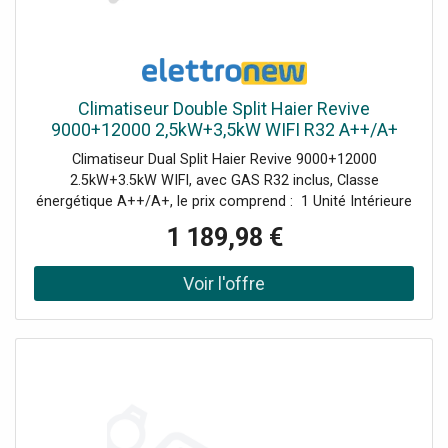
Climatiseur Double Split Haier Revive
9000+12000 2,5kW+3,5kW WIFI R32 A++/A+
Climatiseur Dual Split Haier Revive 9000+12000
2.5kW+3.5kW WIFI, avec GAS R32 inclus, Classe
énergétique A++/A+, le prix comprend : 1 Unité Intérieure
Revive 2.5kW (AS25RHBHRA-M AABF1TE00) 1 Unité
1 189,98 €
Intérieure Revive 3.5kW (AS35RHBHRA-M AABF3RE00) 1
Unité Extérieure 5.0kW (2U50MEFFRA AAB0T8E00) 2
télécommandes YR-HE Commande Wi-Fi intégrée pour
contrôler à distance le climatiseur avec hOn. Ce modèle
remplace les séries Geos et Geos Plus.