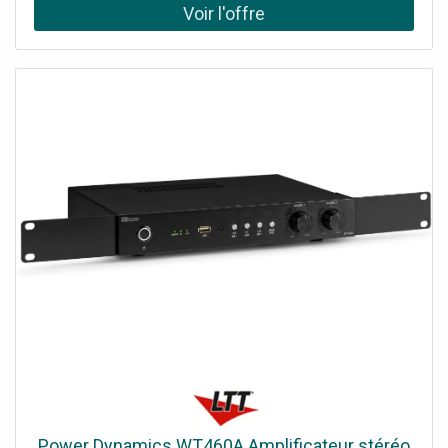
de la technologie. (puissance de 2x 40 Watt) Il est équipé
de la fonction WIFI pour connecter vos enceintes à votre
réseau domestique et lire de la musique avec n'importe
quel lecteur compatible Air-play, DLNA (Android) ou Q-
play. Lisez facilement votre musique préférée via le
streaming BT ou à partir de services de streaming sur
votre smartphone, votre tablette ou votre centre
multimédia domestique et créez une qualité sonore
exceptionnelle dans plusieurs pièces. L'avenir de la
technologie audio domestique intelligente !Système audio
multiroom compact, Amplificateur stéréo Wi-Fi Plug and
Play, Peut être utilisé avec l'application Legacy player
(Android et iOS), Récepteur BT pour le streaming audio,
10 préréglages personnalisables (programmables via
l'application), Fonctionne également avec la plupart des
autres services de streaming, Prise jack 3,5 mm et entrée
USB, Connexion ethernet RJ45, Indicateur LED pour les
différentes fonctions, Fourni avec une alimentation
électrique stable et économe en énergie, Idéal pour un
usage domestique et commercial, Options de lecture:
Streaming BT 5.0, Puissance de sortie: Max: 80W,
Power Dynamics WT460A Amplificateur stéréo