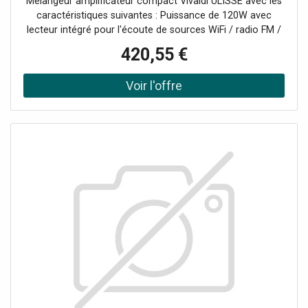
Mélangeur amplificateur compact Vivaldi ULISSE avec les
caractéristiques suivantes : Puissance de 120W avec
lecteur intégré pour l'écoute de sources WiFi / radio FM /
MP3 USB / SD / BluetoothTélécommande IR
420,55 €
incluseAlimentation électrique AC110-240V &
24VdcConsommation 200VA6 entrées mixables +
sourcesCH1 (prioritaire) : micro XLR 5-8mV 600Ω,
alimentation fantôme (sélectionnable) avec fonction
Talkover sélectionnable.CH2-3 : micro Jack 5-8mV 600Ω /
ligne RCA 150-470mV 10KΩ (commutable)CH4-5 : ligne
RCACH6 : tel. 600Ω 100mVSortie ligne RCA : 0,775V
(0dBV)Sorties 4-8-16 Ω - 70/100V