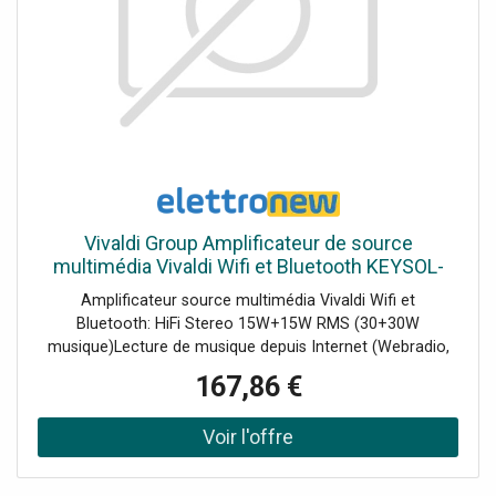
20.000Hz, Diaphonie: >70dB, Rapport signal/bruit: >90dB,
Facteur d'amortissement: >250, Vitesse de balayage:
30V/uS, Sensibilité d'entrée ligne: 775mV - 1.2V,
Impédance d'entrée: 20 kOhm, Alimentation électrique:
220-240VAC 50Hz, Dimensions (L x l x H): 482 x 295 x
88mm, L'article est-il de 19" ? Oui, Poids: 7.5500
Vivaldi Group Amplificateur de source
multimédia Vivaldi Wifi et Bluetooth KEYSOL-
15S
Amplificateur source multimédia Vivaldi Wifi et
Bluetooth: HiFi Stereo 15W+15W RMS (30+30W
musique)Lecture de musique depuis Internet (Webradio,
Spotify ), depuis l'USB ou depuis vos appareils via
167,86 €
Bluetooth ou AirPlayTéléchargez l'application gratuite
VIVALDI sur Play Store et App Store