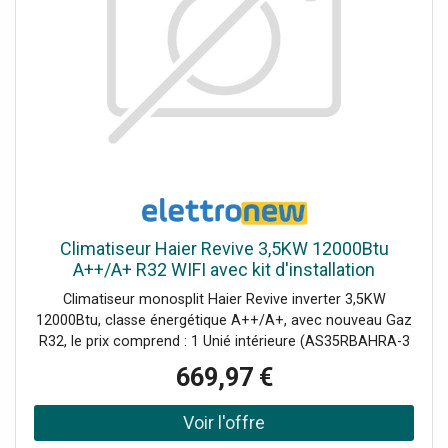
Climatiseur Haier Revive 3,5KW 12000Btu
A++/A+ R32 WIFI avec kit d'installation
Climatiseur monosplit Haier Revive inverter 3,5KW
12000Btu, classe énergétique A++/A+, avec nouveau Gaz
R32, le prix comprend : 1 Unié intérieure (AS35RBAHRA-3
AABF39E01) 1 Unité extérieure (1U35YESFRA-3
669,97 €
AABF4ZE00) 1 Télécommande incluse (YR-HE2) 1 Kit de
montage Commande Wi-Fi intégrée pour le contrôle à
distance du climatiseur. Ce modèle remplace les séries
Geos et Geos Plus.