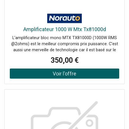
Amplificateur 1000 W Mtx Tx81000d
L’amplificateur bloc mono MTX TX81000D (1000W RMS
@2ohms) est le meilleur compromis prix puissance. C'est
aussi une merveille de technologie car il est basé sur le
même schéma que son grand frère, le RFL4001D. Il est
350,00 €
juste un peu moins puissant. Il fonctionne en Classe-D
pour fournir un maximum de puissance en utilisant un
minimum de courant. Sa construction CMS est au top de
la technologie actuelle.La qualité des composants est au
même niveau, c'est à dire la perfection de chez IRF ou
Elna. La flexibilité de ses filtres actifs et la possibilité de le
monter en pont en font une arme de pointe dans la
reproduction des infra basses et des compétitions
quantitatives. MTX a passé deux ans à son
développement et à sa fiabilisation. Il est conseillé de
l'utiliser sur un subwoofer TX815 ou TX812 et du pack
d'alimentation ZNX21K.