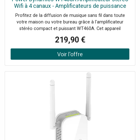
Puissance de sortie: RMS: 40W, Impédance: 4 Ohm,
Wifi à 4 canaux - Amplificateurs de puissance
Réponse en fréquence: 20Hz - 17.000Hz, Rapport
multicanaux
Profitez de la diffusion de musique sans fil dans toute
signal/bruit: >80dB, Alimentation électrique: 100-240VAC
votre maison ou votre bureau grâce à l'amplificateur
50/60Hz (adaptateur 19V), THD
stéréo compact et puissant WT460A. Cet appareil
innovant peut transformer n'importe quelle paire de haut-
219,90 €
parleurs en un système audio multi-pièces HiFi sans fil
grâce à l'amplificateur numérique de classe D intégré. (Il
est équipé d'une fonction WIFI pour connecter vos haut-
parleurs à votre réseau domestique et lire de la musique
avec n'importe quel lecteur compatible Air-play, DLNA
(Android) ou Q-play. Diffusez facilement votre musique
préférée via le streaming BT ou à partir de services de
streaming sur votre smartphone, votre tablette ou votre
home media center et créez un son de grande qualité
dans plusieurs pièces. L'avenir de la technologie audio
domestique intelligente !Système audio multiroom
compact, Amplificateur numérique de classe D 4x 60W,
Amplificateur stéréo Wi-Fi Plug and Play, Peut être utilisé
avec l'application Legacy player (Android et iOS),
Récepteur BT pour le streaming audio, 10 préréglages