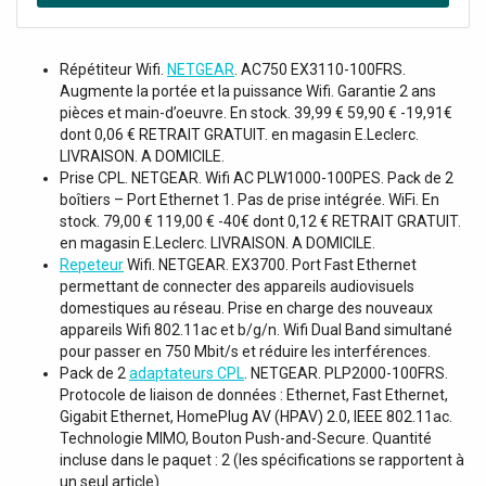
l’application 4stream, Écran OLED de 1,4 pouce, Le PA-
5500SA de DAP est une radio Internet de 1U dotée d’un
amplificateur de 460 W/100 V intégré et d’un lecteur
Répétiteur Wifi.
NETGEAR
. AC750 EX3110-100FRS.
multimédia. Cet appareil prend en charge plusieurs
Augmente la portée et la puissance Wifi. Garantie 2 ans
sources multimédias (sans fil) telles que le LAN, le WiFi et
pièces et main-d’oeuvre. En stock. 39,99 € 59,90 € -19,91€
l’USB compatible avec les formats AAC, AAC+, ALAC,
dont 0,06 € RETRAIT GRATUIT. en magasin E.Leclerc.
APE, FLAC, MP3 et WAV. Il dispose du BT 5.0 avec prise en
LIVRAISON. A DOMICILE.
charge de la technologie aptX HD, de 5 entrées de ligne et
Prise CPL. NETGEAR. Wifi AC PLW1000-100PES. Pack de 2
d’une entrée combinée TRS/XLR à l’avant pour les signaux
boîtiers – Port Ethernet 1. Pas de prise intégrée. WiFi. En
de microphone et de ligne. Il peut également être utilisé
stock. 79,00 € 119,00 € -40€ dont 0,12 € RETRAIT GRATUIT.
comme point d’accès WiFi auquel d’autres appareils
en magasin E.Leclerc. LIVRAISON. A DOMICILE.
peuvent se connecter. Son amplificateur de classe D
Repeteur
Wifi. NETGEAR. EX3700. Port Fast Ethernet
permettant de connecter des appareils audiovisuels
délivre 2 x 240 W dans 8 ohms, voire même jusqu’à 240 W
domestiques au réseau. Prise en charge des nouveaux
à 100 V en mode pont.À l’avant, le PA-5500SA est doté
appareils Wifi 802.11ac et b/g/n. Wifi Dual Band simultané
d’un panneau de contrôle permettant différents réglages
pour passer en 750 Mbit/s et réduire les interférences.
comme la sélection du mode, le volume principal, le
Pack de 2
adaptateurs CPL
. NETGEAR. PLP2000-100FRS.
niveau du microphone, les basses et les aigus, ainsi que
Protocole de liaison de données : Ethernet, Fast Ethernet,
d’un écran OLED pour l’affichage des informations. Les
Gigabit Ethernet, HomePlug AV (HPAV) 2.0, IEEE 802.11ac.
réglages avancés peuvent être contrôlés grâce à la
Technologie MIMO, Bouton Push-and-Secure. Quantité
télécommande IR incluse ou à l’application 4stream,
incluse dans le paquet : 2 (les spécifications se rapportent à
compatible entre autres avec Spotify, Tidal, TuneIn et
un seul article)