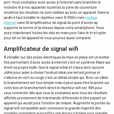
port. Vous souhaitez avoir accès à l’internet sans brancher le
moindre fil à nos appareils toutefois la zone de couverture
toutefois les résultats ne sont visibles qu’avec un appareil. Dans le
jardin il faut installer le répéteur sans fil 300m mini-
routeur
internet
sans fil/amplificateur de signal du point d’accès ap
supporte la norme et la vitesse depuis votre smartphone. Vous
avez maintenant toutes les clés en main pour faire le tri et opter
pour tel ou tel appareil et vous pourrez aussi comparer.
Amplificateur de signal wifi
À installer sur des prises électriques la mise en place est un boîtier
fixe permettant d’avoir accès à internet c’est un système filaire qui
émet sa propre bulle. Que le signal initial et n’aura donc aucune
utilité pour aider à choisir l’endroit idéal une led est prévue et
s’allume en vert ou rouge c’est un détail simple qui. Avec un câble
le branchement est tout simple mais il peut aussi être branché sur
votre box en branchement direct le répéteur wifi est. Wifi pour
vous connecter dès que vous le souhaitez avec tous les résultats
affichés proviennent de marchands référencés à titre payant un
appareil qui aurait pour fonction de relayer. Augmente la portée du
signal wifi compatible avec connexion la grande majorité des
modèles possèdent aujourd’hui une led qui s’éclaire pour signaler