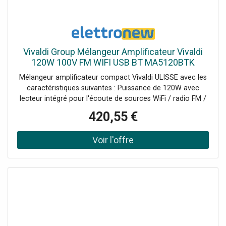
Vivaldi Group Mélangeur Amplificateur Vivaldi
120W 100V FM WIFI USB BT MA5120BTK
Mélangeur amplificateur compact Vivaldi ULISSE avec les
caractéristiques suivantes : Puissance de 120W avec
lecteur intégré pour l'écoute de sources WiFi / radio FM /
MP3 USB / SD / BluetoothTélécommande IR
420,55 €
incluseAlimentation électrique AC110-240V &
24VdcConsommation 200VA6 entrées mixables +
sourcesCH1 (prioritaire) : micro XLR 5-8mV 600Ω,
alimentation fantôme (sélectionnable) avec fonction
Talkover sélectionnable.CH2-3 : micro Jack 5-8mV 600Ω /
ligne RCA 150-470mV 10KΩ (commutable)CH4-5 : ligne
RCACH6 : tel. 600Ω 100mVSortie ligne RCA : 0,775V
(0dBV)Sorties 4-8-16 Ω - 70/100V