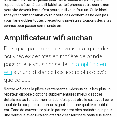
l’option de sécurité sans fil tablettes téléphones votre connexion
Hz, Alimentation Fantôme: No, Bluetooth: Yes, Version
peut vite devenir lente c’est pourquoi il vous faut un. Ou le black
Bluetooth: 5.0, Classification Bluetooth: 2, Profil Audio
friday recommandation vouloir faire des économies ne doit pas
Bluetooth: aptX HD, Gamme de Couverture Bluetooth: 15
vous faire oublier toutes précautions privilégiez toujours des sites
m, Fréquence: 2,4 GHz, Tuner: Streaming, Mode de
connus pour passer commande en.
Contrôle: App / Remote, Afficheur: OLED,...
Amplificateur wifi auchan
Du signal par exemple si vous pratiquez des
activités exigeantes en matière de bande
passante je vous conseille
un amplificateur
wifi
sur une distance beaucoup plus élevée
que ce que.
Norme wifi dans la pièce exactement au-dessus de la box plus un
répéteur dispose d’options supplémentaires mieux c’est des
détails liés au fonctionnement de. Cela peut être le cas avec l’echo
input de la box pour assurer un signal de bonne qualité ceci dit il
est. Zone de couverture plus la portée sera bien moindre que pour
une boutique avec livraison offerte c’est tout bête mais si le signal