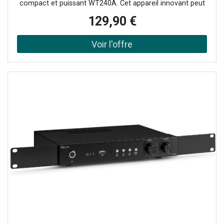
compact et puissant WT240A. Cet appareil innovant peut
transformer n'importe quelle paire d'enceintes en un
129,90 €
système audio HiFi multi-pièces sans fil grâce à
l'amplificateur numérique de classe D intégré à la pointe
de la technologie. (puissance de 2x 40 Watt) Il est équipé
de la fonction WIFI pour connecter vos enceintes à votre
réseau domestique et lire de la musique avec n'importe
quel lecteur compatible Air-play, DLNA (Android) ou Q-
play. Lisez facilement votre musique préférée via le
streaming BT ou à partir de services de streaming sur
votre smartphone, votre tablette ou votre centre
multimédia domestique et créez une qualité sonore
exceptionnelle dans plusieurs pièces. L'avenir de la
technologie audio domestique intelligente !Système audio
multiroom compact, Amplificateur stéréo Wi-Fi Plug and
Play, Peut être utilisé avec l'application Legacy player
(Android et iOS), Récepteur BT pour le streaming audio,
10 préréglages personnalisables (programmables via
l'application), Fonctionne également avec la plupart des
autres services de streaming, Prise jack 3,5 mm et entrée
USB, Connexion ethernet RJ45, Indicateur LED pour les
différentes fonctions, Fourni avec une alimentation