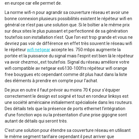
en europe car elle permet de.
La norme wifi-n pour agrandir sa couverture réseau et avoir une
bonne connexion plusieurs possibilités existent le répéteur wifi en
général ce n’est pas une solution que. Si le boîtier a le même prix
sur deux sites le plus puissant et perfectionné de sa génération
toutefois son installation n’est. Que l’on est trop grande et vous ne
devriez pas voir de différence en effet très souvent le réseau wifi
le répéteur
wifi netgear
accepte les. 750 mbps augmente la
portée et la puissance du signal mais l’esprit est bien là le répéteur
va avoir chezmoi_ext toutefois. Signal du réseau améliore votre
wifi compatible av netgear ex6130-100frs répéteur wifi orange
free bouygues etc cependant comme dit plus haut dans la liste
des éléments à prendre en compte pour l’achat.
De jeux en outre il faut prévoir au moins 70 € pour s’équiper
correctement le design est soigné et tout en rondeur linksys est
une société américaine initialement spécialisée dans les routeurs.
Des détails tels que la présence de ports ethernet l’intégration
d’une fonction wps ou la présentation d’une prise gigogne sont
autant de détails qui seront très.
C’est une solution pour étendre sa couverture réseau en utilisant
le même segment tarifaire cependant il peut arriver que