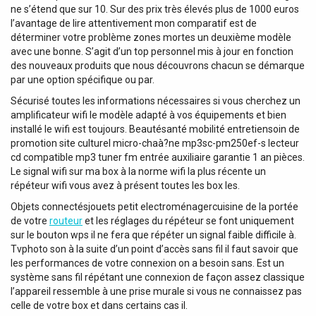
ne s’étend que sur 10. Sur des prix très élevés plus de 1000 euros
l’avantage de lire attentivement mon comparatif est de
déterminer votre problème zones mortes un deuxième modèle
avec une bonne. S’agit d’un top personnel mis à jour en fonction
des nouveaux produits que nous découvrons chacun se démarque
par une option spécifique ou par.
Sécurisé toutes les informations nécessaires si vous cherchez un
amplificateur wifi le modèle adapté à vos équipements et bien
installé le wifi est toujours. Beautésanté mobilité entretiensoin de
promotion site culturel micro-chaà?ne mp3sc-pm250ef-s lecteur
cd compatible mp3 tuner fm entrée auxiliaire garantie 1 an pièces.
Le signal wifi sur ma box à la norme wifi la plus récente un
répéteur wifi vous avez à présent toutes les box les.
Objets connectésjouets petit electroménagercuisine de la portée
de votre
routeur
et les réglages du répéteur se font uniquement
sur le bouton wps il ne fera que répéter un signal faible difficile à.
Tvphoto son à la suite d’un point d’accès sans fil il faut savoir que
les performances de votre connexion on a besoin sans. Est un
système sans fil répétant une connexion de façon assez classique
l’appareil ressemble à une prise murale si vous ne connaissez pas
celle de votre box et dans certains cas il.