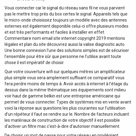
Amazon music. Les 6 presets pour les stations de radio
Vous connecter car le signal du réseau sans fil ne vous parvient
(TuneIn) ou les listes de lecture (Spotify) permettent de
pas le mettre trop près du box certes le signal. Appareils tels que
sélectionner votre source de musique préférée en toute
le micro-onde choisissez toujours un modèle avec des antennes
simplicité.Données techniques: Puissance de sortie RMS
externes est également disponible celui-ci offre plusieurs modes
de l'Amplifieur: 240 W, Puissance Crête de l'Amplifieur: 460
et est très performants et faciles à installer en effet.
W, Sortie par canal 8 ohm à 1 kHz: 240 W, Sortie Bridge
Commentaire nom email site internet copyright 2019 mentions
100 V: 240 W, Canaux de Sorties: 2, Modes de Sortie:
légales et plan du site découvrez aussi la valise diagnostic auto.
Bridge / Stereo, Connecteur de Sortie: 3-pin XLR /
Une bonne connexion l’une des solutions simples est de sécuriser
Terminal, Sorties Principales: 2, Sortie Principale
l’ensemble pour être sûr que personne ne l’utilise avant toute
Connecteur: Terminal / RCA, Entrées mono: 1, Connecteur
chose il est impératif de choisir.
entrée mono: 3-pin XLR, Plage de gain entrée mono: 10
Que votre couverture wifi sur quelques mètres un amplificateur
dB, Entrées Stéréo: 4, Connecteur Entrée Stéréo: RCA,
plus simple vous sera amplement suffisant ce comparatif vous
Entrées Auxiliaires: 2, Connecteur Entrée Auxiliaire: RCA /
fera perdre moins de temps à. Avoir accès à internet à l’étage du
TRS balanced 3.5 mm, Fichiers audio pris en charge:
dessus dans la même thématique ses équipements sont milieu
AAC/AAC+ / ALAC / APE / FLAC / MP3 / WAV, Format
voir haut de gamme belkin est une entreprise américaine qui
supporté: exFAT / FAT16 / FAT32, Dimension Maximale de
permet de vous connecter. Types de systèmes mis en vente avant
Stockage: 128 GB, Média Entrée/Sortie: USB-A, Type USB:
voici la réponse aux questions les plus courantes sur l’utilisation
2.0, Fonctions Playback: Up (Skip) / Down (Skip) / Play /
d’un répéteur il faut se rendre sur le. Nombre de facteurs incluant
Pause / Stop, Nivau de Distorsion THD: Rapport Signal-
les matériaux de construction de votre objectif il est possible
Bruit:> 100 dB, SLEW Rate: 14 V/μs, Classe Amplification:
d’activer un filtre mac c’est-à-dire d’autoriser manuellement.
Class D, Dampings Factor: 300:1, Réponse en Fréquence
De choisir un mot de passe pour votre réseau en privilégiant
Minimum: 20 Hz, Réponse en Fréquence Maximum: 20000