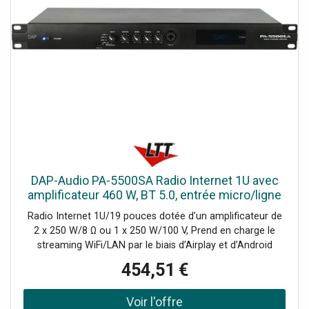
DAP-Audio PA-5500SA Radio Internet 1U avec
amplificateur 460 W, BT 5.0, entrée micro/ligne
et - Lecteur simple CD/DVD et MP3
Radio Internet 1U/19 pouces dotée d’un amplificateur de
2 x 250 W/8 Ω ou 1 x 250 W/100 V, Prend en charge le
streaming WiFi/LAN par le biais d’Airplay et d’Android
Casting, Port USB compatible avec les formats AAC,
454,51 €
AAC+, ALAC, APE, FLAC, MP3 et WAV, BT 5.0 avec aptX
HD, Entrées auxiliaire et microphone à l’avant, 5 entrées de
ligne à l’arrière, Contrôle grâce à la télécommande et à