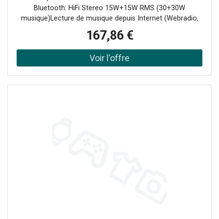
Bluetooth: HiFi Stereo 15W+15W RMS (30+30W
musique)Lecture de musique depuis Internet (Webradio,
Spotify ), depuis l'USB ou depuis vos appareils via
167,86 €
Bluetooth ou AirPlayTéléchargez l'application gratuite
VIVALDI sur Play Store et App Store