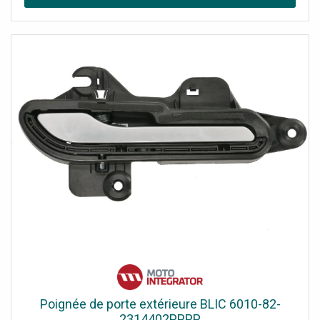
optimales pour soulager le dos et les muscles grâce au
manche long, Dispositif de loquetillage des lames au
pouce pour une sécurité optimale • Grande longévité
grâce aux lames en acier inoxydable et aux poignées et
manche en plastique renforcé de fibre de verre,
Certification de sécurité GS • Design finlandais
Spécifications: • Longueur: 1012 mm • Poids: 740 g •
Matiere: Acier/Plastique renforcé de fibre de verre •
Couleur: Noir/Orange Photo d'illustration>
Poignée de porte extérieure BLIC 6010-82-
2314402PPPP