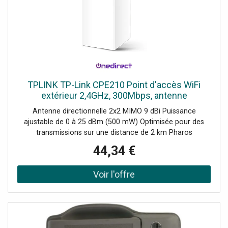
TPLINK TP-Link CPE210 Point d'accès WiFi
extérieur 2,4GHz, 300Mbps, antenne
directionnelle 9dBi MIMO, idéal pour les réseaux
Antenne directionnelle 2x2 MIMO 9 dBi Puissance
sans fil à longue portée.
ajustable de 0 à 25 dBm (500 mW) Optimisée pour des
transmissions sur une distance de 2 km Pharos
MAXtream TDMA pour les configurations Point /
44,34 €
Multipoint Gestion centralisée via Pharos Control Modes :
AP, client, routeur AP, client routeur AP (WISP) Adaptateur
PoE passif supportant jusqu'à 60 m, avec fonction de
redémarrage à distance