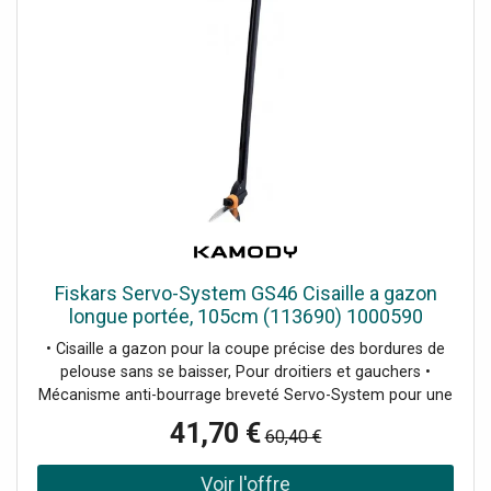
Fiskars Servo-System GS46 Cisaille a gazon
longue portée, 105cm (113690) 1000590
• Cisaille a gazon pour la coupe précise des bordures de
pelouse sans se baisser, Pour droitiers et gauchers •
Mécanisme anti-bourrage breveté Servo-System pour une
coupe parfaite, Angle de coupe réglable a 360° pour une
41,70 €
60,40 €
utilisation facile dans les zones difficiles d'acces • Prise en
main confortable et travail sans effort grâce au design
ergonomique des poignées, Hauteur et position de travail