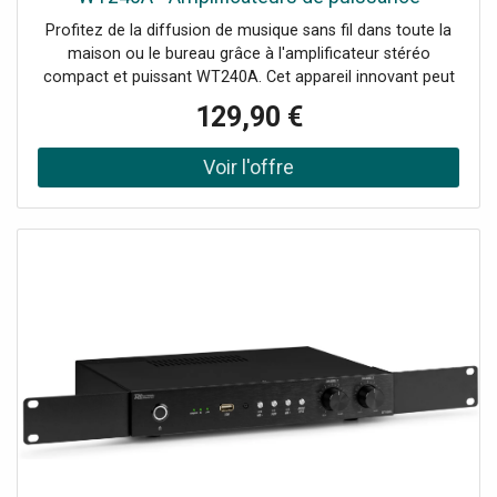
bicanaux
Profitez de la diffusion de musique sans fil dans toute la
maison ou le bureau grâce à l'amplificateur stéréo
compact et puissant WT240A. Cet appareil innovant peut
transformer n'importe quelle paire d'enceintes en un
129,90 €
système audio HiFi multi-pièces sans fil grâce à
l'amplificateur numérique de classe D intégré à la pointe
de la technologie. (puissance de 2x 40 Watt) Il est équipé
de la fonction WIFI pour connecter vos enceintes à votre
réseau domestique et lire de la musique avec n'importe
quel lecteur compatible Air-play, DLNA (Android) ou Q-
play. Lisez facilement votre musique préférée via le
streaming BT ou à partir de services de streaming sur
votre smartphone, votre tablette ou votre centre
multimédia domestique et créez une qualité sonore
exceptionnelle dans plusieurs pièces. L'avenir de la
technologie audio domestique intelligente !Système audio
multiroom compact, Amplificateur stéréo Wi-Fi Plug and
Play, Peut être utilisé avec l'application Legacy player
(Android et iOS), Récepteur BT pour le streaming audio,
10 préréglages personnalisables (programmables via
l'application), Fonctionne également avec la plupart des