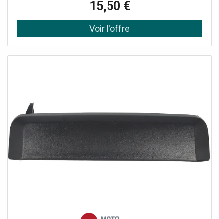
15,50 €
012402PP.