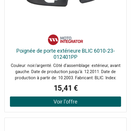
Poignée de porte extérieure BLIC 6010-23-
012401PP
Couleur: noir/argenté. Côté d'assemblage: extérieur, avant
gauche. Date de production jusqu'à: 12.2011. Date de
production à partir de: 10.2003. Fabricant: BLIC. Index:
6010-23-012401PP. Numéro du fabricant: 6010-23-
15,41 €
012401PP.