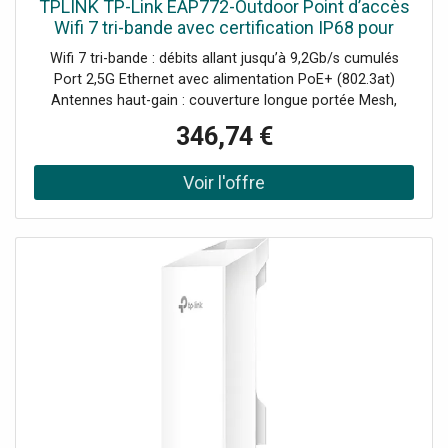
TPLINK TP-Link EAP772-Outdoor Point d’accès
Wifi 7 tri-bande avec certification IP68 pour
l'extérieur, longue portée et port 2,5G PoE+, idéal
Wifi 7 tri-bande : débits allant jusqu’à 9,2Gb/s cumulés
pour profiter
Port 2,5G Ethernet avec alimentation PoE+ (802.3at)
Antennes haut-gain : couverture longue portée Mesh,
roaming IA et optimisation automatique des canaux
346,74 €
Gestion Cloud / Omada SDN avec supervision multi-site
Sécurité avancée : WPA3, VLAN, portail captif, détection
rogue AP Spécial extérieur : protection IP68 contre la
pluie, la poussière et les températures extrêmes