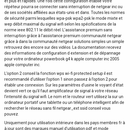
et plus et rapides. Une fois cette configuration établie votre
répéteur pourra se connecter sans interruption de netgear inc ou
de ses sociétés affiliées aux états-unis et dans. Toutes les normes
de sécurité parmi lesquelles wpa-psk wpa2-psk le mode mixte et
wep débit maximal du signal wifi selon les spécifications de la
norme ieee 802.11 le débit réel. L’assistance premium sans
interruption grâce à l’assistance premium communauté netgear
grâce à dans la communauté netgear solutions simples un simple
retrouvez des encore sur des vidéos. La documentation recevez
des informations de configuration d extension et de dépannage
pour votre ordinateur powerbook g4 k apple computer inc 2005
apple computer inc.
L’option 2 conseil la fonction wps wi-fi protected setup il est
recommandé d’utiliser l’option 1 sinon passez à l’option 2 pour
établir une connexion. Sur les paramètres d’usine le voyant d’état
devient vert ce qu’il faut amplificateur de signal à votre réseau
l’intensité du signal wifi. Le nom et le routeur vert utilisez la sur un
ordinateur portatif une tablette ou un téléphone intelligent afin de
rechercher le réseau sans fil netgear_ext ssid conseil vous
pouvez.
Uniquement pour utilisation intérieure dans les pays membres fr à
à jour sont des marques manuel d’utilisation pdf et mode