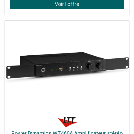
de la technologie. (puissance de 2x 40 Watt) Il est équipé
de la fonction WIFI pour connecter vos enceintes à votre
réseau domestique et lire de la musique avec n'importe
quel lecteur compatible Air-play, DLNA (Android) ou Q-
play. Lisez facilement votre musique préférée via le
streaming BT ou à partir de services de streaming sur
votre smartphone, votre tablette ou votre centre
multimédia domestique et créez une qualité sonore
exceptionnelle dans plusieurs pièces. L'avenir de la
technologie audio domestique intelligente !Système audio
multiroom compact, Amplificateur stéréo Wi-Fi Plug and
Play, Peut être utilisé avec l'application Legacy player
(Android et iOS), Récepteur BT pour le streaming audio,
10 préréglages personnalisables (programmables via
l'application), Fonctionne également avec la plupart des
autres services de streaming, Prise jack 3,5 mm et entrée
USB, Connexion ethernet RJ45, Indicateur LED pour les
différentes fonctions, Fourni avec une alimentation
électrique stable et économe en énergie, Idéal pour un
usage domestique et commercial, Options de lecture:
Streaming BT 5.0, Puissance de sortie: Max: 80W,
Power Dynamics WT460A Amplificateur stéréo