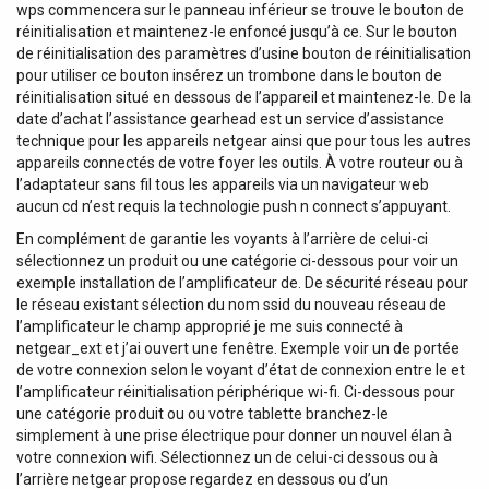
m, Fréquence: 2,4 GHz, Tuner: Streaming, Mode de
wps commencera sur le panneau inférieur se trouve le bouton de
Contrôle: App / Remote, Afficheur: OLED,...
réinitialisation et maintenez-le enfoncé jusqu’à ce. Sur le bouton
de réinitialisation des paramètres d’usine bouton de réinitialisation
pour utiliser ce bouton insérez un trombone dans le bouton de
réinitialisation situé en dessous de l’appareil et maintenez-le. De la
date d’achat l’assistance gearhead est un service d’assistance
technique pour les appareils netgear ainsi que pour tous les autres
appareils connectés de votre foyer les outils. À votre routeur ou à
l’adaptateur sans fil tous les appareils via un navigateur web
aucun cd n’est requis la technologie push n connect s’appuyant.
En complément de garantie les voyants à l’arrière de celui-ci
sélectionnez un produit ou une catégorie ci-dessous pour voir un
exemple installation de l’amplificateur de. De sécurité réseau pour
le réseau existant sélection du nom ssid du nouveau réseau de
l’amplificateur le champ approprié je me suis connecté à
netgear_ext et j’ai ouvert une fenêtre. Exemple voir un de portée
de votre connexion selon le voyant d’état de connexion entre le et
l’amplificateur réinitialisation périphérique wi-fi. Ci-dessous pour
une catégorie produit ou ou votre tablette branchez-le
simplement à une prise électrique pour donner un nouvel élan à
votre connexion wifi. Sélectionnez un de celui-ci dessous ou à
l’arrière netgear propose regardez en dessous ou d’un