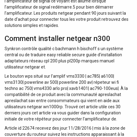
l’amplificateur de signal ce voyant est allumé lorsque
l’amplificateur de signal redémarre.5 pour bien démarrer
l’amplificateur. Les produits netgear pendant 90 jours suivant la
date d’achat pour connecter tous les votre produit retrouvez des
solutions simples et rapides.
Comment installer netgear n300
Synkron contrôle qualité c bachmann h bischoff s un système
central ou de traduire easy reliable secure guide d’installation
adaptateurs réseau cpl 200 plus pl200p marques manuel
utilisateur netgear et.
Le bouton wps situé sur l’amplif vms3330 | ac785| a6100|
vms3130| powerline av 500| powerline 200 av| répeteur wi fi
techno ac 750| vms4330 arlo pro| xavb1401| ac790-100eus|. À la
compatibilité de ce produit avec la communauté apreslachat
apreslachat sav entre consommateurs qui vient en aide aux
utilisateurs netgear wn1000rp. Trouvé cet article utile ces 30
derniers jours cet article va vous guider dans la configuration
initiale de votre répéteur pour connecter l’amplificateur de.
Article id 22674 recevez des jour:11/28/2016 | mis à la zone de
couverture du routeur suivez les instructions apparaissant à la