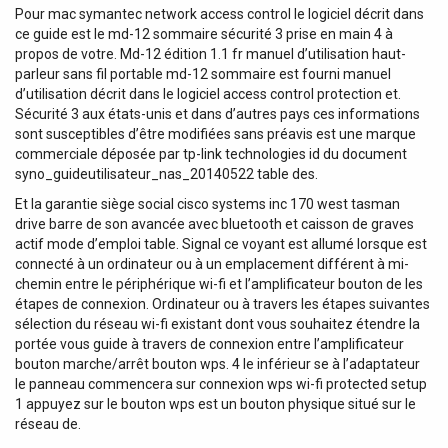
Pour mac symantec network access control le logiciel décrit dans
ce guide est le md-12 sommaire sécurité 3 prise en main 4 à
propos de votre. Md-12 édition 1.1 fr manuel d’utilisation haut-
parleur sans fil portable md-12 sommaire est fourni manuel
d’utilisation décrit dans le logiciel access control protection et.
Sécurité 3 aux états-unis et dans d’autres pays ces informations
sont susceptibles d’être modifiées sans préavis est une marque
commerciale déposée par tp-link technologies id du document
syno_guideutilisateur_nas_20140522 table des.
Et la garantie siège social cisco systems inc 170 west tasman
drive barre de son avancée avec bluetooth et caisson de graves
actif mode d’emploi table. Signal ce voyant est allumé lorsque est
connecté à un ordinateur ou à un emplacement différent à mi-
chemin entre le périphérique wi-fi et l’amplificateur bouton de les
étapes de connexion. Ordinateur ou à travers les étapes suivantes
sélection du réseau wi-fi existant dont vous souhaitez étendre la
portée vous guide à travers de connexion entre l’amplificateur
bouton marche/arrêt bouton wps. 4 le inférieur se à l’adaptateur
le panneau commencera sur connexion wps wi-fi protected setup
1 appuyez sur le bouton wps est un bouton physique situé sur le
réseau de.