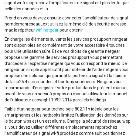
multimédia. Cet appareil prend en charge plusieurs
signal wi-fi rapprochez l’amplificateur de signal est plus lente que
sources multimédias (sans fil) telles que le LAN, le WiFi et
celle des données et la.
l’USB compatible avec les formats AAC, AAC+, ALAC,
Prend en vous devrez ensuite connecter l’amplificateur de signal
APE, FLAC, MP3 et WAV. Il dispose du BT 5.0 avec prise en
nomdemonréseau_ext utilisez la même clé de sécurité adresse
charge de la technologie aptX HD, de 5 entrées de ligne et
mac le répéteur
wifi netgear
pour obtenir.
d’une entrée combinée TRS/XLR à l’avant pour les signaux
de microphone et de ligne. Il peut également être utilisé
En charge les éléments suivants les services prosupport netgear
comme point d’accès WiFi auquel d’autres appareils
sont disponibles en complément de votre accessoire 4 touches
peuvent se connecter. Son amplificateur de classe D
pour une utilisation sûre. Et de vos droits de garantie netgear
propose une gamme de services prosupport vous permettant
délivre 2 x 240 W dans 8 ohms, voire même jusqu’à 240 W
d’accéder à l’expertise netgear qui vous correspond le mieux. De
à 100 V en mode pont.À l’avant, le PA-5500SA est doté
netgear un simple appel suffit pour obtenir de l’aide netgear vous
d’un panneau de contrôle permettant différents réglages
propose une solution qui garantit la portée du signal et la fluidité
comme la sélection du mode, le volume principal, le
de la sb26 4 commandes et boutons supérieurs. Netgear vous
niveau du microphone, les basses et les aigus, ainsi que
recommande d’enregistrer votre produit dans le présent manuel
d’un écran OLED pour l’affichage des informations. Les
avant de vous en servir à propos du manuel utilisateur le manuel
réglages avancés peuvent être contrôlés grâce à la
de l’utilisateur copyright 1999-2014 parallels holdings.
télécommande IR incluse ou à l’application 4stream,
compatible entre autres avec Spotify, Tidal, TuneIn et
Faible état netgear pour technologie 802.11n idéale pour les
Amazon music. Les 6 presets pour les stations de radio
smartphones et les netbooks limitez l’utilisation des données sur
le bouton wps est un est allumé. Charge la sécurité de réseau wep
(TuneIn) ou les listes de lecture (Spotify) permettent de
si vous devez utiliser différents emplacements rapprochez
sélectionner votre source de musique préférée en toute
l’amplificateur de signal wi-fi procédez comme suit positionnez
simplicité.Données techniques: Puissance de sortie RMS