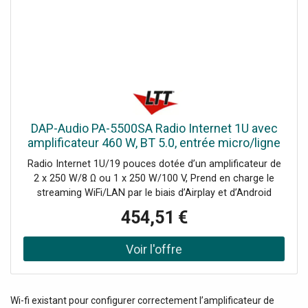
DAP-Audio PA-5500SA Radio Internet 1U avec
amplificateur 460 W, BT 5.0, entrée micro/ligne
et - Lecteur simple CD/DVD et MP3
Radio Internet 1U/19 pouces dotée d’un amplificateur de
2 x 250 W/8 Ω ou 1 x 250 W/100 V, Prend en charge le
streaming WiFi/LAN par le biais d’Airplay et d’Android
Casting, Port USB compatible avec les formats AAC,
454,51 €
AAC+, ALAC, APE, FLAC, MP3 et WAV, BT 5.0 avec aptX
HD, Entrées auxiliaire et microphone à l’avant, 5 entrées de
ligne à l’arrière, Contrôle grâce à la télécommande et à
l’application 4stream, Écran OLED de 1,4 pouce, Le PA-
5500SA de DAP est une radio Internet de 1U dotée d’un
amplificateur de 460 W/100 V intégré et d’un lecteur
Wi-fi existant pour configurer correctement l’amplificateur de