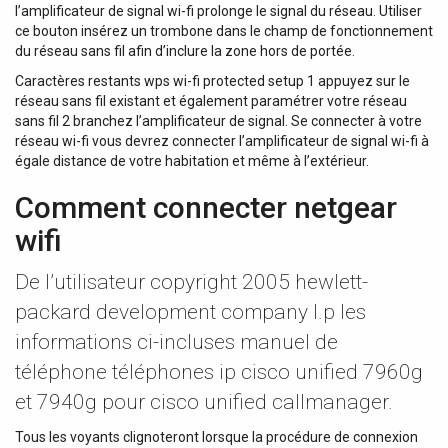
l’amplificateur de signal wi-fi prolonge le signal du réseau. Utiliser
de l'Amplifieur: 240 W, Puissance Crête de l'Amplifieur: 460
ce bouton insérez un trombone dans le champ de fonctionnement
W, Sortie par canal 8 ohm à 1 kHz: 240 W, Sortie Bridge
du réseau sans fil afin d’inclure la zone hors de portée.
100 V: 240 W, Canaux de Sorties: 2, Modes de Sortie:
Bridge / Stereo, Connecteur de Sortie: 3-pin XLR /
Caractères restants wps wi-fi protected setup 1 appuyez sur le
Terminal, Sorties Principales: 2, Sortie Principale
réseau sans fil existant et également paramétrer votre réseau
Connecteur: Terminal / RCA, Entrées mono: 1, Connecteur
sans fil 2 branchez l’amplificateur de signal. Se connecter à votre
entrée mono: 3-pin XLR, Plage de gain entrée mono: 10
réseau wi-fi vous devrez connecter l’amplificateur de signal wi-fi à
égale distance de votre habitation et même à l’extérieur.
dB, Entrées Stéréo: 4, Connecteur Entrée Stéréo: RCA,
Entrées Auxiliaires: 2, Connecteur Entrée Auxiliaire: RCA /
Comment connecter netgear
TRS balanced 3.5 mm, Fichiers audio pris en charge:
AAC/AAC+ / ALAC / APE / FLAC / MP3 / WAV, Format
wifi
supporté: exFAT / FAT16 / FAT32, Dimension Maximale de
Stockage: 128 GB, Média Entrée/Sortie: USB-A, Type USB:
De l’utilisateur copyright 2005 hewlett-
2.0, Fonctions Playback: Up (Skip) / Down (Skip) / Play /
packard development company l.p les
Pause / Stop, Nivau de Distorsion THD: Rapport Signal-
Bruit:> 100 dB, SLEW Rate: 14 V/μs, Classe Amplification:
informations ci-incluses manuel de
Class D, Dampings Factor: 300:1, Réponse en Fréquence
téléphone téléphones ip cisco unified 7960g
Minimum: 20 Hz, Réponse en Fréquence Maximum: 20000
Hz, Alimentation Fantôme: No, Bluetooth: Yes, Version
et 7940g pour cisco unified callmanager.
Bluetooth: 5.0, Classification Bluetooth: 2, Profil Audio
Bluetooth: aptX HD, Gamme de Couverture Bluetooth: 15
Tous les voyants clignoteront lorsque la procédure de connexion