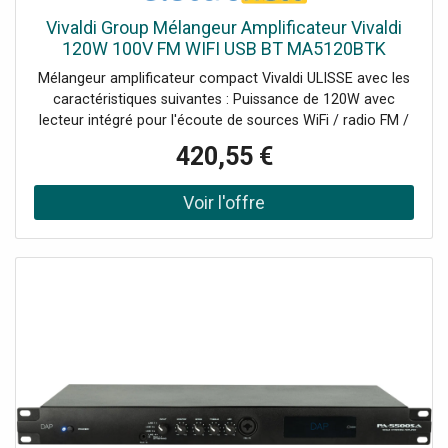
Vivaldi Group Mélangeur Amplificateur Vivaldi
120W 100V FM WIFI USB BT MA5120BTK
Mélangeur amplificateur compact Vivaldi ULISSE avec les
caractéristiques suivantes : Puissance de 120W avec
lecteur intégré pour l'écoute de sources WiFi / radio FM /
MP3 USB / SD / BluetoothTélécommande IR
420,55 €
incluseAlimentation électrique AC110-240V &
24VdcConsommation 200VA6 entrées mixables +
sourcesCH1 (prioritaire) : micro XLR 5-8mV 600Ω,
alimentation fantôme (sélectionnable) avec fonction
Talkover sélectionnable.CH2-3 : micro Jack 5-8mV 600Ω /
ligne RCA 150-470mV 10KΩ (commutable)CH4-5 : ligne
RCACH6 : tel. 600Ω 100mVSortie ligne RCA : 0,775V
(0dBV)Sorties 4-8-16 Ω - 70/100V