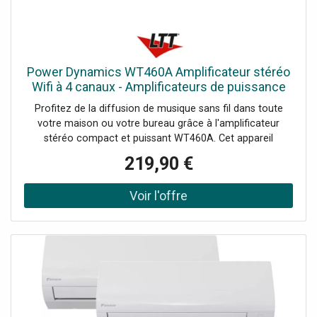
USB, Connexion ethernet RJ45, Indicateur LED pour les
différentes fonctions, Fourni avec une alimentation
électrique stable et économe en énergie, Idéal pour un
usage domestique et commercial, Options de lecture:
Streaming BT 5.0, Puissance de sortie: Max: 80W,
Power Dynamics WT460A Amplificateur stéréo
Puissance de sortie: RMS: 40W, Impédance: 4 Ohm,
Wifi à 4 canaux - Amplificateurs de puissance
Réponse en fréquence: 20Hz - 17.000Hz, Rapport
multicanaux
Profitez de la diffusion de musique sans fil dans toute
signal/bruit: >80dB, Alimentation électrique: 100-240VAC
votre maison ou votre bureau grâce à l'amplificateur
50/60Hz (adaptateur 19V), THD
stéréo compact et puissant WT460A. Cet appareil
innovant peut transformer n'importe quelle paire de haut-
219,90 €
parleurs en un système audio multi-pièces HiFi sans fil
grâce à l'amplificateur numérique de classe D intégré. (Il
est équipé d'une fonction WIFI pour connecter vos haut-
parleurs à votre réseau domestique et lire de la musique
avec n'importe quel lecteur compatible Air-play, DLNA
(Android) ou Q-play. Diffusez facilement votre musique
préférée via le streaming BT ou à partir de services de
streaming sur votre smartphone, votre tablette ou votre
home media center et créez un son de grande qualité
dans plusieurs pièces. L'avenir de la technologie audio
domestique intelligente !Système audio multiroom