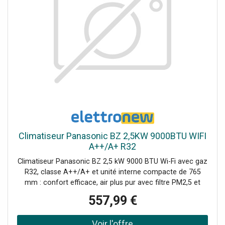
Climatiseur Panasonic BZ 2,5KW 9000BTU WIFI
A++/A+ R32
Climatiseur Panasonic BZ 2,5 kW 9000 BTU Wi-Fi avec gaz
R32, classe A++/A+ et unité interne compacte de 765
mm : confort efficace, air plus pur avec filtre PM2,5 et
contrôle intelligent via application. Le kit comprend :
557,99 €
l'unité externe 9000BTU (CU-BZ25CKE) l'unité interne
9000BTU (CS-BZ25CKE) 1 télécommande standard.