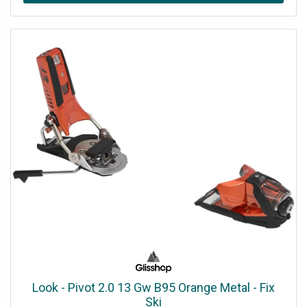
interne 12000BTU 3,5 KW Wifi (CTXF35F) 2
d'alimentation
télécommandes standard infrarouges ARC480A93
Look - Pivot 2.0 13 Gw B95 Orange Metal - Fix
Ski