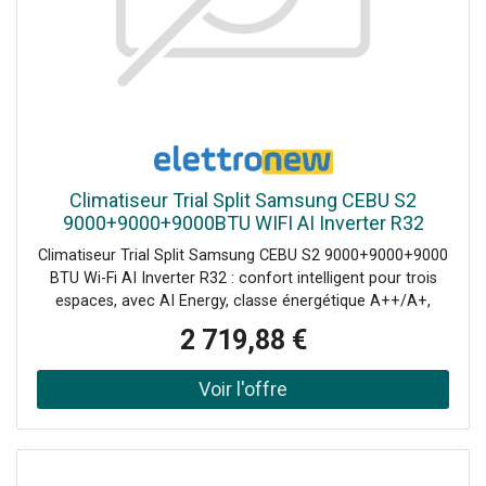
Climatiseur Trial Split Samsung CEBU S2
9000+9000+9000BTU WIFI AI Inverter R32
Climatiseur Trial Split Samsung CEBU S2 9000+9000+9000
BTU Wi-Fi AI Inverter R32 : confort intelligent pour trois
espaces, avec AI Energy, classe énergétique A++/A+,
contrôle vocal, Auto Clean, Easy Filter Plus et
2 719,88 €
télécommandes SolarCell incluses. Ensemble composé de
: 1 unité extérieure 6,8KW avec 3 connexions
(AJ068TXJ3KG/EU) 3 unités Split intérieures Cebu S2
9000BTU 2,5KW (AR50F09C1AHNEU) 3 télécommandes
sans fil SolarCell fournies