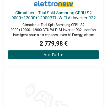
Climatiseur Trial Split Samsung CEBU S2
9000+12000+12000BTU WIFI AI Inverter R32
Climatiseur Trial Split Samsung CEBU S2
9000+12000+12000 BTU Wi-Fi AI Inverter R32 : confort
intelligent pour trois espaces, avec AI Energy, classe
énergétique A++/A+, contrôle vocal, Auto Clean, Easy
2 779,98 €
Filter Plus et télécommandes SolarCell incluses. Ensemble
composé de : 1 unité extérieure 6,8KW avec 3 connexions
(AJ068TXJ3KG/EU) 1 unité Split intérieure Cebu S2
9000BTU 2,5KW (AR50F09C1AHNEU) 2 unités Split
intérieures Cebu S2 12000BTU 3,5KW (AR50F12C1AHNEU)
3 télécommandes sans fil SolarCell fournies