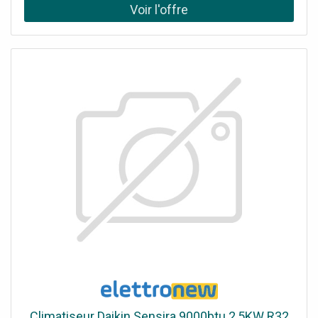
Fi intégré permet un contrôle à distance, tandis que les
filtres purificateurs avancés garantissent un air plus propre
et plus sain. Le kit comprend : 1 Unité extérieure 9000BTU
(MUZ-EF25VG-E2 675641) 1 Unité intérieure 9000BTU
(MSZ-EF25VGKS-E2 675613) 1 Télécommande infrarouge
rétroéclairée incluse.
Climatiseur Daikin Sensira 9000btu 2,5KW R32