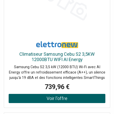
Climatiseur Samsung Cebu S2 3,5KW
12000BTU WIFI AI Energy
Samsung Cebu S2 3,5 kW (12000 BTU) Wi-Fi avec AI
Energy offre un refroidissement efficace (A++), un silence
jusqu'à 19 dBA et des fonctions intelligentes SmartThings
pour le confort, le contrôle vocal et une consommation
739,96 €
optimisée, avec réfrigérant R32. Le kit est composé de : 1
Unité extérieure 12000BTU AR50F12C1AHXEU 1 Unité
intérieure 12000BTU AR50F12C1AHNEU 1 Télécommande
infrarouge SolarCell incluse