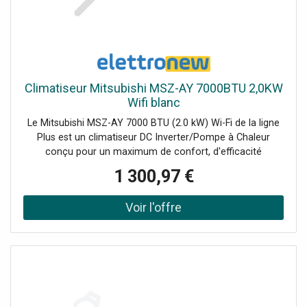
Climatiseur Mitsubishi MSZ-AY 7000BTU 2,0KW
Wifi blanc
Le Mitsubishi MSZ-AY 7000 BTU (2.0 kW) Wi-Fi de la ligne
Plus est un climatiseur DC Inverter/Pompe à Chaleur
conçu pour un maximum de confort, d'efficacité
énergétique et d'air pur. Avec un design ultra-compact, un
1 300,97 €
fonctionnement silencieux de 18 dB(A) et la technologie
MELCloud intégrée, il offre d'excellentes performances
pour les environnements domestiques tels que les
chambres et les espaces de vie. Le kit comprend 1 Unité
Extérieure 7000BTU (MUZ-AY20VG2-E1 733859) 1 Unité
Intérieure 7000BTU (MSZ-AY20VGKP-E1 749990) 1
Télécommande infrarouge rétroéclairée incluse.