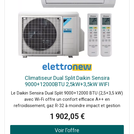
compact, Amplificateur numérique de classe D 4x 60W,
Amplificateur stéréo Wi-Fi Plug and Play, Peut être utilisé
avec l'application Legacy player (Android et iOS),
Récepteur BT pour le streaming audio, 10 préréglages
personnalisables (programmables via l'application),
Fonctionne également avec la plupart des autres services
de diffusion en continu, Entrée RCA et USB, Connexion
Ethernet RJ45, Indicateur LED pour les différentes
fonctions, Alimentation électrique stable et économe en
énergie, Idéal pour un usage domestique et commercial,
19" Supports de montage, Données techniques: Couleur
du produit: Noir, Options de lecture: streaming BT 5.0, USB,
Climatiseur Dual Split Daikin Sensira
radio Internet, lecture RJ45 ethernet, entrée ligne, Canaux
9000+12000BTU 2,5kW+3,5kW WIFI
de sortie: 4, Puissance de sortie: RMS @ 4 Ohm par canal:
Le Daikin Sensira Dual Split 9000+12000 BTU (2,5+3,5 kW)
60W, Puissance de sortie: RMS @ 8 Ohm par canal: 30W,
avec Wi-Fi offre un confort efficace A++ en
Impédance: 4 Ohm, 8 Ohm, Réponse en fréquence: 20Hz -
refroidissement, gaz R-32 à moindre impact et gestion
20.000Hz, Rapport signal/bruit: >94dB, Niveau d'entrée:
intelligente via application pour climatiser deux pièces de
Ligne: 500mV, Consommation électrique: 0.145 - 0.090A,
1 902,05 €
manière silencieuse et contrôlée. Le kit est composé de :
Dimensions (L x L x H): 245 x 280 x 55mm (sans
1 unité externe 4KW 2 connexions (code 2MXF40A) 1
antennes), Poids (kg): 3.2000, Accessoires inclus:
unité interne 9000BTU 2,5 KW Wifi (CTXF25F) 1 unité
Télécommande (sans fil), Support de montage, Câble