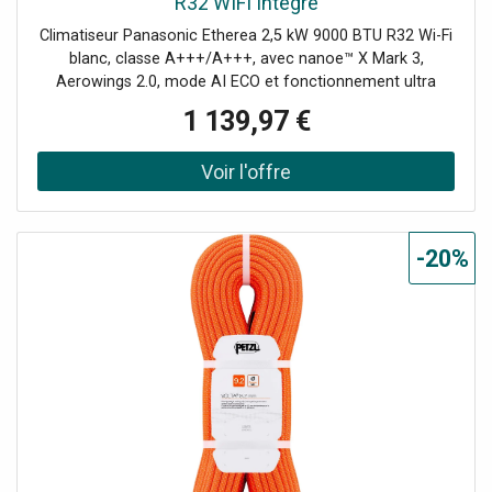
R32 WIFI Intégré
Climatiseur Panasonic Etherea 2,5 kW 9000 BTU R32 Wi-Fi
blanc, classe A+++/A+++, avec nanoe™ X Mark 3,
Aerowings 2.0, mode AI ECO et fonctionnement ultra
silencieux à 19 dB(A). Le Kit comprend : 1 Unité Extérieure
1 139,97 €
9000BTU (CU-Z25CKE) 1 Unité Intérieure 9000BTU Blanc
mat (CS-Z25CKEW) 1 Télécommande infrarouge
SKY fournie
-20%