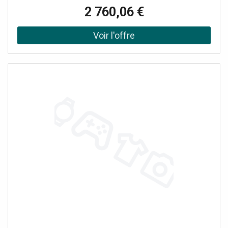
énergétique A++/A+, contrôle vocal, Auto Clean, Easy
2 760,06 €
Filter Plus et télécommandes SolarCell incluses. Ensemble
composé de : 1 unité extérieure 6,8KW avec 3 raccords
(AJ068TXJ3KG/EU) 2 unités Split intérieures Cebu S2
9000BTU 2,5KW (AR50F09C1AHNEU) 1 unité Split
intérieure Cebu S2 12000BTU 3,5KW (AR50F12C1AHNEU)
3 télécommandes sans fil SolarCell fournies