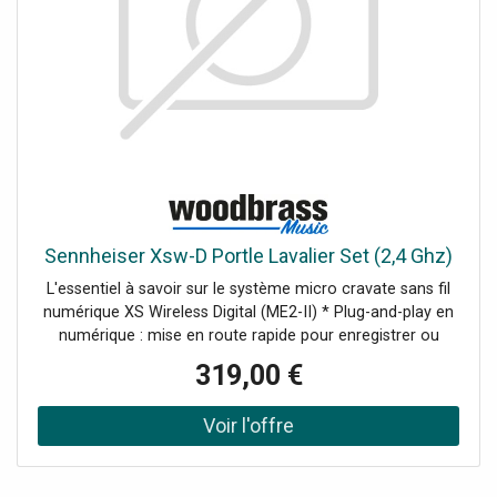
Sennheiser Xsw-D Portle Lavalier Set (2,4 Ghz)
L'essentiel à savoir sur le système micro cravate sans fil
numérique XS Wireless Digital (ME2-II) * Plug-and-play en
numérique : mise en route rapide pour enregistrer ou
amplifier une voix sans réglages complexes. * Bande 2,4
319,00 €
GHz sans licence : utilisation sans licence dans le monde
entier, pratique en déplacement comme en tournage. *
Orienté MI & A4V : pensé pour les répétitions, concerts en
club, vlog et production vidéo (audio pour la vidéo). * Pack
complet prêt à filmer : micro cravate ME2-II +