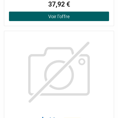
Rapport avant / arrière - dB 24 Largeur du faisceau -3 dB
37,92 €
(H/V)-° 35 / 40 Résistance au vent 120 km/h (720 N/m2) -
N 97 Type de connecteur F Impédance - Ohm 75
Polarisation horizontale et verticale Oui Diamètre fixation
mât - mm 28 ÷ 60 Dimensions ( L x H x P) - mm 570 x 520
x 875 Poids : environ 2 kilos Réflecteur Ø 8 x 0,8 / rideau
Dimensions réflecteur - mm 515 x 315 Diamètre éléments
- mm 8 Dimensions berceau - mm 18 x 18 x 0,75
Accessoires inclus connecteur F plus capuchon de
protection Avec Filtre 5G à trois supports disposés en
arête de poisson ; supporte 21 éléments avec gain de 15
dBi, rapport A/D de 24 dB. Antenne hautement directive,
optimale pour la réception des signaux TNT.