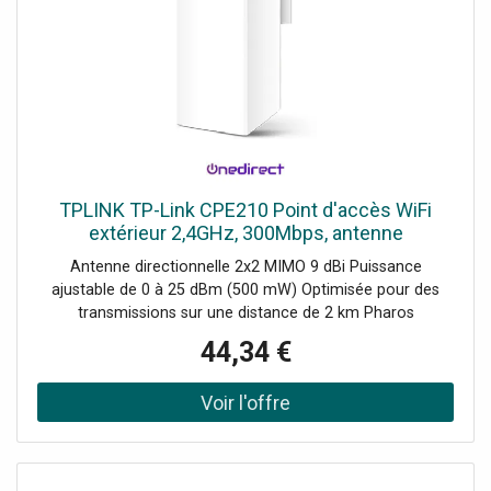
TPLINK TP-Link CPE210 Point d'accès WiFi
extérieur 2,4GHz, 300Mbps, antenne
directionnelle 9dBi MIMO, idéal pour les réseaux
Antenne directionnelle 2x2 MIMO 9 dBi Puissance
sans fil à longue portée.
ajustable de 0 à 25 dBm (500 mW) Optimisée pour des
transmissions sur une distance de 2 km Pharos
MAXtream TDMA pour les configurations Point /
44,34 €
Multipoint Gestion centralisée via Pharos Control Modes :
AP, client, routeur AP, client routeur AP (WISP) Adaptateur
PoE passif supportant jusqu'à 60 m, avec fonction de
redémarrage à distance