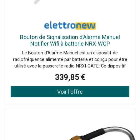
Bouton de Signalisation d’Alarme Manuel
Notifier Wifi à batterie NRX-WCP
Le Bouton d'Alarme Manuel est un dispositif de
radiofréquence alimenté par batterie et conçu pour être
utilisé avec la passerelle radio NRXI-GATE. Ce dispositif
intègre un émetteur-récepteur qui permet une
339,85 €
communication fiable et stable dans un système d'alarme
incendie adressable, garantissant que chaque signal
d'alarme est transmis en toute sécurité, avec les
caractéristiques suivantes : Degré de protection IP67 :
résistant aux intempéries, idéal pour une utilisation à
l'extérieur. Installation murale : montage facile grâce à la
base en plastique Longue durée de vie des piles : jusqu'à 4
ans avec les piles Duracell Ultra 123 Fiabilité : conforme
aux normes EN54-11 et EN54-25 pour garantir des
performances élevées Communication stable : fréquence