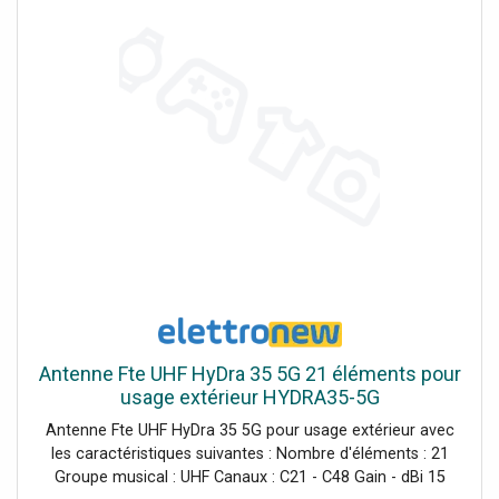
filtre LTE a été inséré dans le radiateur dipôle afin de
garantir la qualité du signal distribué et d'obtenir un
excellent filtrage des signaux d'interférence 5G et 4G dans
la bande LTE (694-860 MHz) réservée à la téléphonie
mobile.Antenne de couleur blanche
Antenne Fte UHF HyDra 35 5G 21 éléments pour
usage extérieur HYDRA35-5G
Antenne Fte UHF HyDra 35 5G pour usage extérieur avec
les caractéristiques suivantes : Nombre d'éléments : 21
Groupe musical : UHF Canaux : C21 - C48 Gain - dBi 15