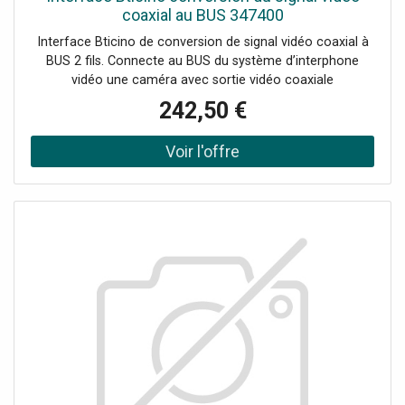
distance (alimentation électrique externe) , Niveau
coaxial au BUS 347400
d'impédance: 50 Ω, Assistance: 9 mm (⅜") ou 16 mm (⅝"),
Interface Bticino de conversion de signal vidéo coaxial à
Dimensions: 360 x 350 x 36,6 mm (épaisseur de tôle de 1,7
BUS 2 fils. Connecte au BUS du système d’interphone
mm) , Poids: 400 g, Connexion: prise BNC
vidéo une caméra avec sortie vidéo coaxiale
242,50 €