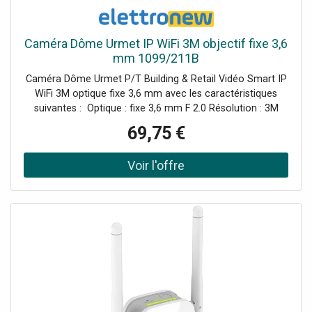
Caméra Dôme Urmet IP WiFi 3M objectif fixe 3,6
mm 1099/211B
Caméra Dôme Urmet P/T Building & Retail Vidéo Smart IP
WiFi 3M optique fixe 3,6 mm avec les caractéristiques
suivantes : Optique : fixe 3,6 mm F 2.0 Résolution : 3M
Distance d'illumination IR : 10 LED IR 850 nm (8 mètres-10
69,75 €
mètres) Antenne WiFi : externe Audio : microphone et
haut-parleur intégrés Emplacement pour carte Micro-SD
(mémoire non incluse) OUI, Maximum 128 GB Utilisation :
Intérieur