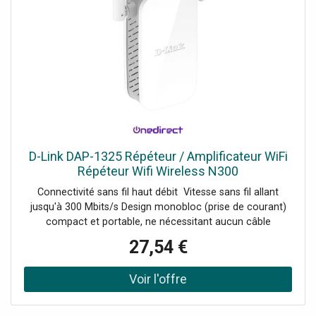
D-Link DAP-1325 Répéteur / Amplificateur WiFi
Répéteur Wifi Wireless N300
Connectivité sans fil haut débit Vitesse sans fil allant
jusqu'à 300 Mbits/s Design monobloc (prise de courant)
compact et portable, ne nécessitant aucun câble
supplémentaire Port Fast Ethernet Assistant de
27,54 €
configuration intégré et application QRS pour mobiles
Deux antennes externes Voyant LED : indicateur de force
du signal Wifi à 3 segments Demander un audit de
connectivité !