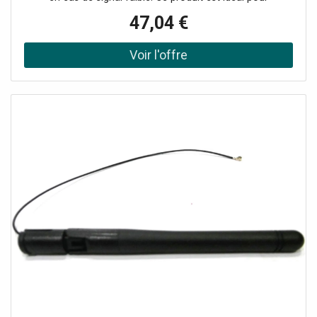
augmenter la portée de la radiocommande. Compatible
47,04 €
avec les récepteurs RP/XF/XR2/XR4.