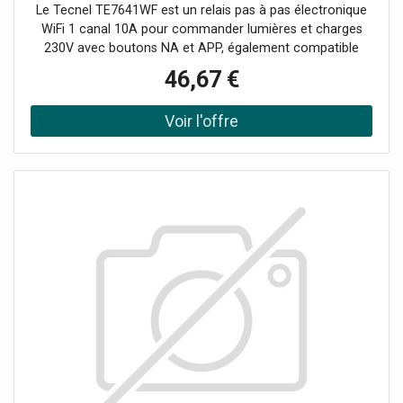
Le Tecnel TE7641WF est un relais pas à pas électronique
WiFi 1 canal 10A pour commander lumières et charges
230V avec boutons NA et APP, également compatible
avec commandes vocales Google/Alexa Tension
46,67 €
d'alimentation Entrée 230 Vac Fréquence réseau 50 Hz
Signal de commande Boutons, WiFi Contact 10 Ampères
Dimensions (mm) : 88 x 39 x 23 Indice de protection IP20
1 canal avec sortie à relais 10A cosφ=1 pour charges
230Vac même non dimmables Commande multi-source :
boutons NA / tactile (TE10) + APP WiFi WiFi 2,4 GHz (IEEE
802.11 b/g/n) pour contrôle à distance Compatible avec
Google Assistant et Amazon Alexa (commandes vocales)
Installation dans tableau avec connexions de commande
limitées (max ~2 mètres) ; pour distances plus grandes
utiliser relais impulsifs près du dispositif