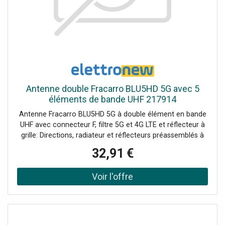
Antenne double Fracarro BLU5HD 5G avec 5
éléments de bande UHF 217914
Antenne Fracarro BLU5HD 5G à double élément en bande
UHF avec connecteur F, filtre 5G et 4G LTE et réflecteur à
grille: Directions, radiateur et réflecteurs préassemblés à
connexion rapide sur une glissière déjà présente sur le
32,91 €
berceau ; l'assemblage se fait sans aucun outilUn soin
particulier est apporté au choix des matériaux pour
obtenir une plus grande robustesse.Gain élevé, excellente
adaptation d'impédance et excellente directivité.Support
de poteau innovant avec réglage zénithal de série, surface
moletée pour une résistance et un maintien optimaux sur
le poteau et écrou papillon pour un serrage sans outils.Un