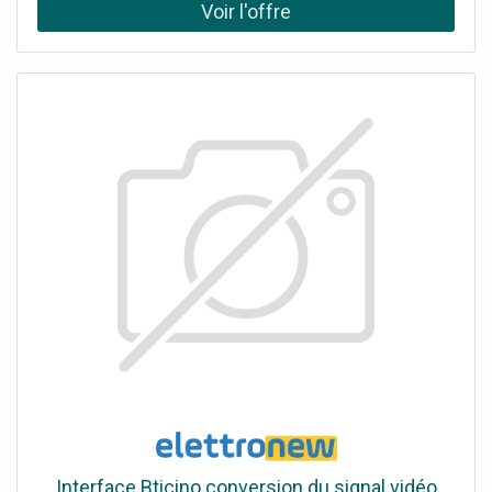
Gain commutable (-5 dB/0 dB/+5 dB /+15 dB) pour éviter
toute perte de puissance, Alimentation à distance: CC 12
V/65 mA, Connexion BNC, Alimentation électrique via le
répartiteur d'antenne actif UA-960, Fonctionnement passif
si aucune tension de service externe n'est appliquée,
Convient aux systèmes de microphones sans fil (antenne
de réception) ou aux systèmes de monitoring intra-
auriculaire sans fil., Idéal pour les applications mobiles,
peut être monté sur n'importe quel pied de micro avec un
filetage de 9 mm (⅜") ou 16 mm (⅝")., Consignes de
sécurité et messages d'avertissement: L'appareil est
uniquement destiné à une utilisation en intérieur.
Protégez-le contre les gouttes d'eau et les projections
d'eau, une humidité élevée et la chaleur (plage de
température ambiante admissible: 0 - 40 °C).Si l'appareil
doit être mis hors service de manière définitive, apportez-
le à une usine de recyclage locale afin qu'il soit éliminé
sans nuire à l'environnement.Données techniques: Gamme
de fréquences: 470-960 MHz, Angle d'ouverture: 100°,
Actif/passif: actif/passif, Gain d'antenne: ≥ 10 dB,
Alimentation électrique: 12 V CC/65 mA, alimentation à
Interface Bticino conversion du signal vidéo