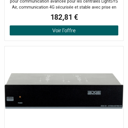
pour communication avancée pour les centrales LightSYS
Air, communication 4G sécurisée et stable avec prise en
charge de la voix, signalisation d’événements et gestion à
182,81 €
distance via le Cloud Connectivité 4G avec antenne
Multiprise incluse Support vocal (Voice EU) pour les
notifications et les appels vocaux Communication
principale ou de secours pour IP/Wi-Fi Rapport
d'événement par SMS, email, SIA/IP, SIA, Contact ID
Compatible avec RISCO Cloud pour la gestion à distance
Programmation à distance avec le logiciel de
configuration