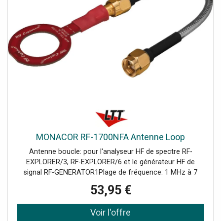
radio 865-870 MHz avec une puissance de sortie RF de 14
dBm
MONACOR RF-1700NFA Antenne Loop
Antenne boucle: pour l'analyseur HF de spectre RF-
EXPLORER/3, RF-EXPLORER/6 et le générateur HF de
signal RF-GENERATOR1Plage de fréquence: 1 MHz à 7
GHz, Branchement SMA, Données techniques: Bande
53,95 €
passante: 1-7000 MHz, Longueur totale: 160 mm, Poids:
12 g, Branchements: SMA