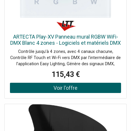
ARTECTA Play-XV Panneau mural RGBW WiFi-
DMX Blanc 4 zones - Logiciels et matériels DMX
Contrôle jusqu’à 4 zones, avec 4 canaux chacune,
Contrôle RF Touch et Wi-Fi vers DMX par l’intermédiaire de
l’application Easy Lighting, Génère des signaux DMX,
Sensible au toucher, Destiné à être installé dans une boîte
115,43 €
de jonction encastrée, Ce panneau mural peut être
contrôlé par toucher ou via wifi par Easy Lighting App
(Android & IOS) et génère un signal DMX. Il peut contrôler
jusqu'à 4 zones jusqu'à 4 canaux chacune.Les panneaux
muraux Play sont disponibles en plusieurs combinaisons
de RF (radiofréquence), DMX et Wifi. Les panneaux RF
envoient un signal RF à des récepteurs RF sans fil. Ces
panneaux peuvent par exemple être utilisés avec une
télécommande supplémentaire. Les versions DMX