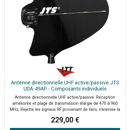
génèrent un signal DMX pour une utilisation directe avec
des produits compatibles DMX. Les panneaux Wi-Fi ne
peuvent être contrôlés que par l’intermédiaire de
l’application Easy Lighting, disponible pour les appareils
iOS et Android.Données techniques: Mode de Contrôle:
Wi-Fi to DMX, Canaux DMX: 4, Protocoles: DMX/RF,
Alimentation: 12-24 V DC, Connecteur Alimentation IN:
Open End, Connecteur DMX out: Open end, Longueur
(mm): 86 mm, Hauteur (mm): 31 mm, Largueur (mm): 86
mm, Poids: 0.2 kg, Classement IP: IP20 (indoor use only),
Coffrage: Plastic, Couleur: White, Température ambiante
minimum: -20 °C, Température de surface maximum: 50
°C
Antenne directionnelle UHF active/passive JTS
UDA-49AP - Composants individuels
Antenne directionnelle UHF active/passive: Réception
améliorée et plage de transmission élargie de 470 à 960
MHz, Rejette les signaux RF provenant de tiers, minimise la
perte de signal dans les réceptions multivoies et réduit la
229,00 €
sensibilité aux interférences., Fonctionnement fiable
même pour les applications extérieures de courte durée,