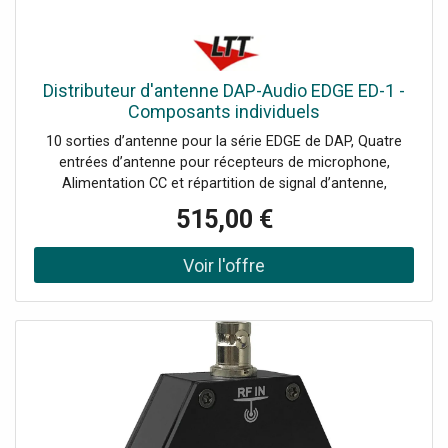
Distributeur d'antenne DAP-Audio EDGE ED-1 -
Composants individuels
10 sorties d’antenne pour la série EDGE de DAP, Quatre
entrées d’antenne pour récepteurs de microphone,
Alimentation CC et répartition de signal d’antenne,
Fonction Cascade pour la connexion de répartiteurs
515,00 €
supplémentaires, Des supports de 19" et un adaptateur CC
sont inclus, Le répartiteur EDGE ED-1 de DAP est un
répartiteur d’antenne à 4 voies nécessaire dans une
configuration comportant au moins quatre récepteurs de
microphone sans fil. Vous aurez besoin d’un lot de 2
antennes unidirectionnelles, comme l’ensemble EDGE
EUA-1 de DAP, pour utiliser ce répartiteur d’antenne. Les
récepteurs se branchent directement au répartiteur grâce
aux connecteurs BNC situés à l’arrière. Vous remarquerez
également la présence de deux connecteurs BNC portant
le nom Cascade. Grâce à eux, vous pourrez connecter un