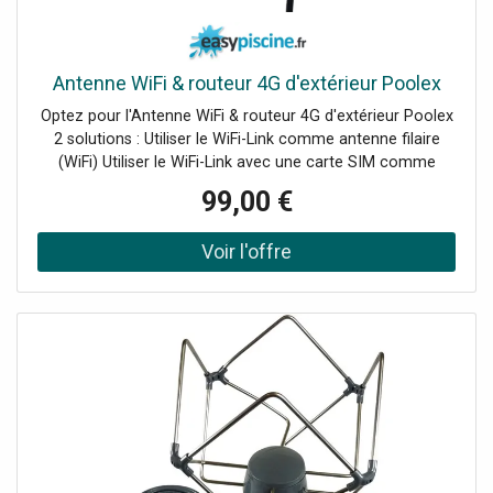
Antenne WiFi & routeur 4G d'extérieur Poolex
Optez pour l'Antenne WiFi & routeur 4G d'extérieur Poolex
2 solutions : Utiliser le WiFi-Link comme antenne filaire
(WiFi) Utiliser le WiFi-Link avec une carte SIM comme
routeur 4G Le compagnon qui vous permet de connecter
99,00 €
à internet tous vos appareils autour de la piscine !
Connectez jusqu'à 25 appareils : tous les objets
connectés de votre piscine, et bien plus. Grande portée de
20 à 50 mètres : pour couvrir une grande zone autour de
votre local de piscine. Double fonction Antenne WiFi et
Routeur 4G : connectez tous vos objets au WiFi via votre
box internet avec un câble, ou en 4G avec une carte
Nano- SIM. Offre un débit jusqu'à 150Mbps : WiFi-Link
déploie un signal WiFi 2.4GHz et offre une connexion de
grande qualité. Norme d'étanchéité Waterproof IPX6 :
votre WiFi-Link est protégé de l'humidité et des
éclaboussures pour une installation extérieure. [fsm
display="image" ids="1267" link="0"] Garantie 2 ans Atouts