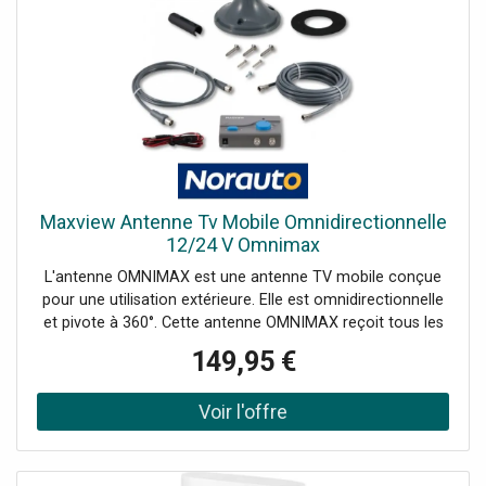
Maxview Antenne Tv Mobile Omnidirectionnelle
12/24 V Omnimax
L'antenne OMNIMAX est une antenne TV mobile conçue
pour une utilisation extérieure. Elle est omnidirectionnelle
et pivote à 360°. Cette antenne OMNIMAX reçoit tous les
signaux digitaux sans parasites. Avec un poids de 0,5 kg,
149,95 €
cette antenne est légère et compacte. L'antenne
OMNIMAX bénéficie d'une conception robuste et durable
de haute qualité. Pour l'installation, un branchement 12/24
V est nécessaire pour alimenter l'amplificateur à gain
réglable.