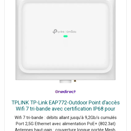
vous êtes en France, les programmes TV seront ceux
Poolex [fsm display="image" ids="1266" link="0"]
français, si vous êtes en Belgique, ce seront les
programmes belges etc...).Très facile à monter, l'antenne
Omnimax est fournie avec son support, son ampli et son
câble coaxial 5 mètres. L'antenne est alimentée en 12 ou
24 Volts.
TPLINK TP-Link EAP772-Outdoor Point d’accès
Wifi 7 tri-bande avec certification IP68 pour
l'extérieur, longue portée et port 2,5G PoE+, idéal
Wifi 7 tri-bande : débits allant jusqu’à 9,2Gb/s cumulés
pour profiter
Port 2,5G Ethernet avec alimentation PoE+ (802.3at)
Antennes haut-gain : couverture longue portée Mesh,