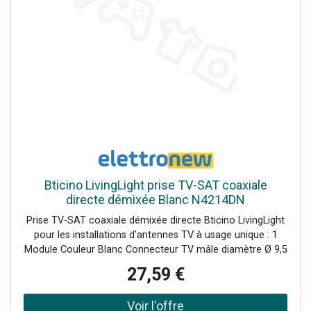
Bticino LivingLight prise TV-SAT coaxiale
directe démixée Blanc N4214DN
Prise TV-SAT coaxiale démixée directe Bticino LivingLight
pour les installations d'antennes TV à usage unique : 1
Module Couleur Blanc Connecteur TV mâle diamètre Ø 9,5
mm Connecteur SAT de type F Supports compatibles :
27,59 €
LN4702 - LN4703 et LN4703C - LN4704 et LN4704C -
LN4707 et LN4707C