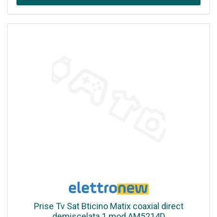
Prise Tv Sat Bticino Matix coaxial direct
demiscelata 1 mod AM5214D