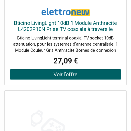
Bticino LivingLight 10dB 1 Module Anthracite
L4202P10N Prise TV coaxiale à travers le
terminal
Bticino LivingLight terminal coaxial TV socket 10dB
attenuation, pour les systèmes d'antenne centralisée: 1
Module Couleur Gris Anthracite Bornes de connexion
blindées avec vis imperdables diamètre Ø 9.5 mm
27,09 €
Connecteur mâle Adaptateur terminal intégré de 75
impédances Supports compatibles : LN4702 - LN4703 et
LN4703C - LN4704 et LN4704C - LN4707 et LN4707C.