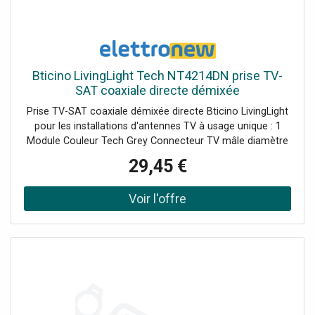
Bticino LivingLight Tech NT4214DN prise TV-
SAT coaxiale directe démixée
Prise TV-SAT coaxiale démixée directe Bticino LivingLight
pour les installations d'antennes TV à usage unique : 1
Module Couleur Tech Grey Connecteur TV mâle diamètre
Ø 9,5 mm Connecteur SAT de type F Supports
29,45 €
compatibles : LN4702 - LN4703 et LN4703C - LN4704 et
LN4704C - LN4707 et LN4707C