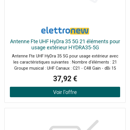
Antenne Fte UHF HyDra 35 5G 21 éléments pour
usage extérieur HYDRA35-5G
Antenne Fte UHF HyDra 35 5G pour usage extérieur avec
les caractéristiques suivantes : Nombre d'éléments : 21
Groupe musical : UHF Canaux : C21 - C48 Gain - dBi 15
Rapport avant / arrière - dB 24 Largeur du faisceau -3 dB
37,92 €
(H/V)-° 35 / 40 Résistance au vent 120 km/h (720 N/m2) -
N 97 Type de connecteur F Impédance - Ohm 75
Polarisation horizontale et verticale Oui Diamètre fixation
mât - mm 28 ÷ 60 Dimensions ( L x H x P) - mm 570 x 520
x 875 Poids : environ 2 kilos Réflecteur Ø 8 x 0,8 / rideau
Dimensions réflecteur - mm 515 x 315 Diamètre éléments
- mm 8 Dimensions berceau - mm 18 x 18 x 0,75
Accessoires inclus connecteur F plus capuchon de
protection Avec Filtre 5G à trois supports disposés en