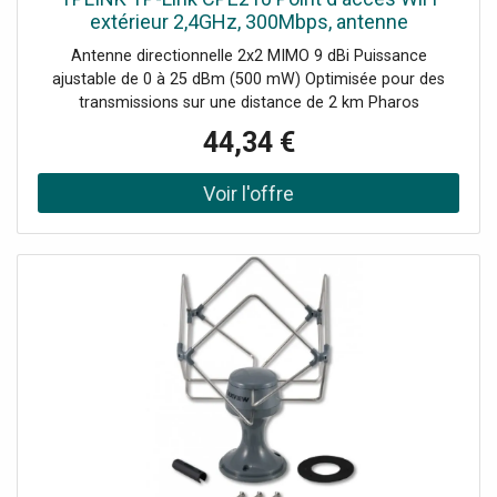
extérieur 2,4GHz, 300Mbps, antenne
directionnelle 9dBi MIMO, idéal pour les réseaux
Antenne directionnelle 2x2 MIMO 9 dBi Puissance
sans fil à longue portée.
ajustable de 0 à 25 dBm (500 mW) Optimisée pour des
transmissions sur une distance de 2 km Pharos
MAXtream TDMA pour les configurations Point /
44,34 €
Multipoint Gestion centralisée via Pharos Control Modes :
AP, client, routeur AP, client routeur AP (WISP) Adaptateur
PoE passif supportant jusqu'à 60 m, avec fonction de
redémarrage à distance