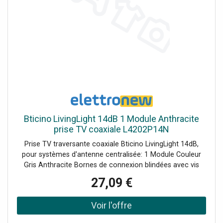
Bticino LivingLight 14dB 1 Module Anthracite
prise TV coaxiale L4202P14N
Prise TV traversante coaxiale Bticino LivingLight 14dB,
pour systèmes d'antenne centralisée: 1 Module Couleur
Gris Anthracite Bornes de connexion blindées avec vis
imperdables diamètre Ø 9.5 mm Connecteur mâle
27,09 €
Montures compatibles : LN4702 - LN4703 et LN4703C -
LN4704 et LN4704C - LN4707 et LN4707C.