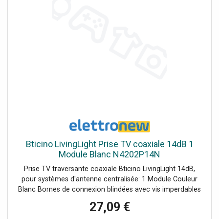
Bticino LivingLight Prise TV coaxiale 14dB 1
Module Blanc N4202P14N
Prise TV traversante coaxiale Bticino LivingLight 14dB,
pour systèmes d'antenne centralisée: 1 Module Couleur
Blanc Bornes de connexion blindées avec vis imperdables
diamètre Ø 9.5 mm Connecteur mâle Montures
27,09 €
compatibles : LN4702 - LN4703 et LN4703C - LN4704 et