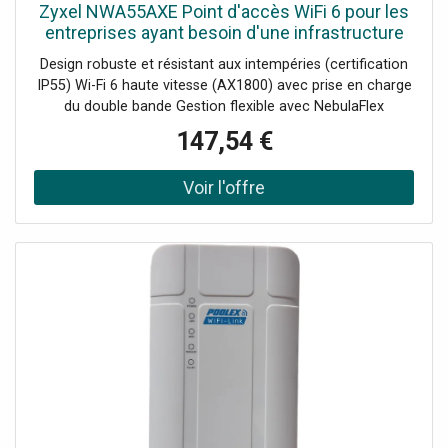
Zyxel NWA55AXE Point d'accès WiFi 6 pour les
entreprises ayant besoin d'une infrastructure
réseau fiable et facile à gérer en extérieur.
Design robuste et résistant aux intempéries (certification
IP55) Wi-Fi 6 haute vitesse (AX1800) avec prise en charge
du double bande Gestion flexible avec NebulaFlex
Technologie Smart Mesh pour une couverture étendue
147,54 €
Antennes externes amovibles pour un ajustement optimal
Alimentation via PoE+ avec injecteur inclus