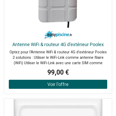
Antenne WiFi & routeur 4G d'extérieur Poolex
Optez pour l'Antenne WiFi & routeur 4G d'extérieur Poolex
2 solutions : Utiliser le WiFi-Link comme antenne filaire
(WiFi) Utiliser le WiFi-Link avec une carte SIM comme
routeur 4G Le compagnon qui vous permet de connecter
99,00 €
à internet tous vos appareils autour de la piscine !
Connectez jusqu'à 25 appareils : tous les objets
connectés de votre piscine, et bien plus. Grande portée de
20 à 50 mètres : pour couvrir une grande zone autour de
votre local de piscine. Double fonction Antenne WiFi et
Routeur 4G : connectez tous vos objets au WiFi via votre
box internet avec un câble, ou en 4G avec une carte
Nano- SIM. Offre un débit jusqu'à 150Mbps : WiFi-Link