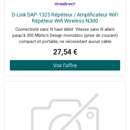
D-Link DAP-1325 Répéteur / Amplificateur WiFi
Répéteur Wifi Wireless N300
Connectivité sans fil haut débit Vitesse sans fil allant
jusqu'à 300 Mbits/s Design monobloc (prise de courant)
compact et portable, ne nécessitant aucun câble
supplémentaire Port Fast Ethernet Assistant de
27,54 €
configuration intégré et application QRS pour mobiles
Deux antennes externes Voyant LED : indicateur de force
du signal Wifi à 3 segments Demander un audit de
connectivité !