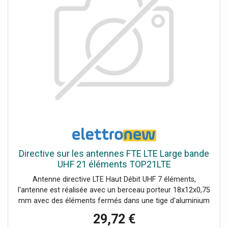
arête de poisson ; supporte 21 éléments avec gain de 15
dBi, rapport A/D de 24 dB. Antenne hautement directive,
optimale pour la réception des signaux TNT.
Directive sur les antennes FTE LTE Large bande
UHF 21 éléments TOP21LTE
Antenne directive LTE Haut Débit UHF 7 éléments,
l'antenne est réalisée avec un berceau porteur 18x12x0,75
mm avec des éléments fermés dans une tige d'aluminium
de 4 mm, dipôle avec connecteur F. L'antenne est fournie
29,72 €
avec le connecteur F et le capuchon de protection du