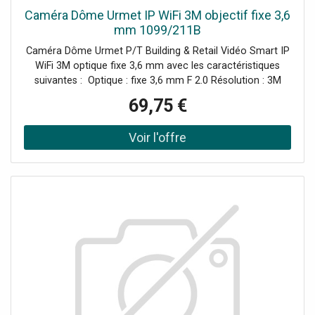
Caméra Dôme Urmet IP WiFi 3M objectif fixe 3,6
mm 1099/211B
Caméra Dôme Urmet P/T Building & Retail Vidéo Smart IP
WiFi 3M optique fixe 3,6 mm avec les caractéristiques
suivantes : Optique : fixe 3,6 mm F 2.0 Résolution : 3M
Distance d'illumination IR : 10 LED IR 850 nm (8 mètres-10
69,75 €
mètres) Antenne WiFi : externe Audio : microphone et
haut-parleur intégrés Emplacement pour carte Micro-SD
(mémoire non incluse) OUI, Maximum 128 GB Utilisation :
Intérieur