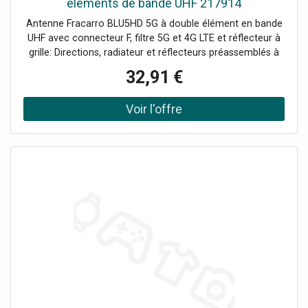
éléments de bande UHF 217914
Antenne Fracarro BLU5HD 5G à double élément en bande
UHF avec connecteur F, filtre 5G et 4G LTE et réflecteur à
grille: Directions, radiateur et réflecteurs préassemblés à
connexion rapide sur une glissière déjà présente sur le
32,91 €
berceau ; l'assemblage se fait sans aucun outilUn soin
particulier est apporté au choix des matériaux pour
obtenir une plus grande robustesse.Gain élevé, excellente
adaptation d'impédance et excellente directivité.Support
de poteau innovant avec réglage zénithal de série, surface
moletée pour une résistance et un maintien optimaux sur
le poteau et écrou papillon pour un serrage sans outils.Un
filtre LTE a été inséré dans le radiateur dipôle afin de
garantir la qualité du signal distribué et d'obtenir un
excellent filtrage des signaux d'interférence 5G et 4G dans
la bande LTE (694-860 MHz) réservée à la téléphonie
mobile.Antenne de couleur blanche