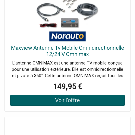
Maxview Antenne Tv Mobile Omnidirectionnelle
12/24 V Omnimax
L'antenne OMNIMAX est une antenne TV mobile conçue
pour une utilisation extérieure. Elle est omnidirectionnelle
et pivote à 360°. Cette antenne OMNIMAX reçoit tous les
signaux digitaux sans parasites. Avec un poids de 0,5 kg,
149,95 €
cette antenne est légère et compacte. L'antenne
OMNIMAX bénéficie d'une conception robuste et durable
de haute qualité. Pour l'installation, un branchement 12/24
V est nécessaire pour alimenter l'amplificateur à gain
réglable.