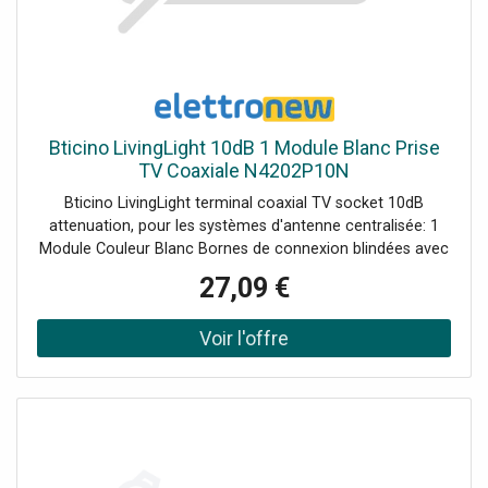
Bticino LivingLight 10dB 1 Module Blanc Prise
TV Coaxiale N4202P10N
Bticino LivingLight terminal coaxial TV socket 10dB
attenuation, pour les systèmes d'antenne centralisée: 1
Module Couleur Blanc Bornes de connexion blindées avec
vis imperdables diamètre Ø 9.5 mm Connecteur mâle
27,09 €
Adaptateur terminal intégré de 75 impédances Supports
compatibles : LN4702 - LN4703 et LN4703C - LN4704 et
LN4704C - LN4707 et LN4707C.