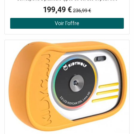
utilisée comme corde à simple, à double ou jumelée
199,49 €
236,99 €
Utilisation sur rocher, mixte, neige ou glace L'imprégnation
Duratec Dry augmente la résistance à l'eau, à la saleté et à
l'abrasion La finition UltraSonic augmente la durabilité et
empêche l'éclatement de l'extrémité de la corde La
technologie ClimbReady empêche les erreurs de
déroulement par l'utilisateur et augmente la durée de vie
Marquage Middle Mark : marquage du milieu de la corde
pour simplifier les manœuvres de corde Finition EverFlex :
finition thermique spéciale, stabilise les fils et rend la
corde plus homogène Diamètre : 9,2 mm Poids au mètre :
55 g