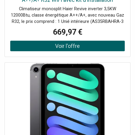
Climatiseur monosplit Haier Revive inverter 3,5KW
12000Btu, classe énergétique A++/A+, avec nouveau Gaz
R32, le prix comprend : 1 Unié intérieure (AS35RBAHRA-3
AABF39E01) 1 Unité extérieure (1U35YESFRA-3
669,97 €
AABF4ZE00) 1 Télécommande incluse (YR-HE2) 1 Kit de
montage Commande Wi-Fi intégrée pour le contrôle à
distance du climatiseur. Ce modèle remplace les séries
Geos et Geos Plus.