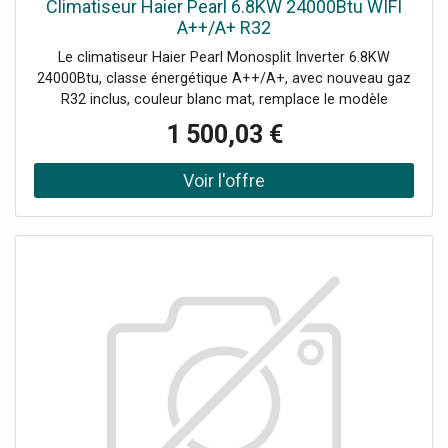
Climatiseur Haier Pearl 6.8KW 24000Btu WIFI
A++/A+ R32
Le climatiseur Haier Pearl Monosplit Inverter 6.8KW
24000Btu, classe énergétique A++/A+, avec nouveau gaz
R32 inclus, couleur blanc mat, remplace le modèle
Tundra.Le prix comprend : l'unité intérieure (AS68PDAHRA
1 500,03 €
- AABQG0E00) l'unité extérieure (1U68WEGFRA -
AABSY0E00) Télécommande (YR-HE) Commande
intégrée Wi-Fi pour contrôler à distance le climatiseur
avec hOn. Purification, avec Lampe UV-C, Self Clean et
Steri Clean 56°.