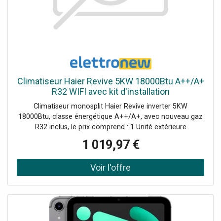
Climatiseur Haier Revive 5KW 18000Btu A++/A+
R32 WIFI avec kit d'installation
Climatiseur monosplit Haier Revive inverter 5KW
18000Btu, classe énergétique A++/A+, avec nouveau gaz
R32 inclus, le prix comprend : 1 Unité extérieure
(1U50MERFRA-3 - AAC0Z5E00) 1 Unité intérieure
1 019,97 €
(AS50RCBHRA-3 AAC0Y8E00) 1 Télécommande (YR-HE2)
1 Kit de montage Commande Wi-Fi intégrée pour le
contrôle à distance du climatiseur. Ce modèle remplace
les séries Geos et Geos Plus.