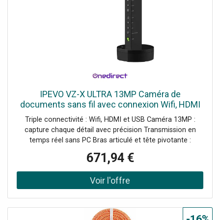
IPEVO VZ-X ULTRA 13MP Caméra de
documents sans fil avec connexion Wifi, HDMI
et USB pour capturer en temps réel depuis tous
Triple connectivité : Wifi, HDMI et USB Caméra 13MP :
vos appareils.
capture chaque détail avec précision Transmission en
temps réel sans PC Bras articulé et tête pivotante :
capture sous différents angles Compatible avec Visualizer,
671,94 €
EyeStage et Whiteboard Autonomie : jusqu'à 9 heures
Base stable avec indicateurs d'état LED Touches
physiques : zoom, rotation, exposition et filtres Micro
omnidirectionnel pour la vidéoconférence (USB)
-16%