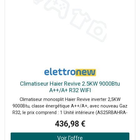
Climatiseur Haier Revive 2.5KW 9000Btu
A++/A+ R32 WIFI
Climatiseur monosplit Haier Revive inverter 2,5KW
9000Btu, classe énergétique A++/A+, avec nouveau Gaz
R32, le prix comprend : 1 Unité intérieure (AS25RBAHRA-
3 AABF1DE01) 1 Unité extérieure (1U25YESFRA-
436,98 €
3 AABF2TE00) 1 Télécommande incluse(YR-HE2).
Commande Wi-Fi intégrée pour le contrôle à distance du
climatiseur. Ce modèle remplace les séries Geos et Geos