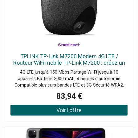
TPLINK TP-Link M7200 Modem 4G LTE /
Routeur WiFi mobile TP‑Link M7200 : créez un
hotspot sécurisé puissant pour jusqu’à 10
4G LTE jusqu’à 150 Mbps Partage Wi-Fi jusqu’à 10
utilisateurs, 8h d’autonomie.
appareils Batterie 2000 mAh, 8 heures d’autonomie
Compatible plusieurs bandes LTE et 3G Sécurité WPA2,
filtrage MAC Gestion via application tpMiFi LED état
83,94 €
connexion et batterie Installation rapide plug-and-play