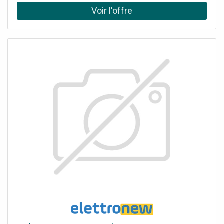
(1U50MEGFRA - AABF60E03) Télécommande (YR-HE)
Commande Wi-Fi intégrée pour le contrôle à distance de
la climatisation avec hOn. Purification, avec lampe UV-C,
Self Clean et Steri Clean 56°.