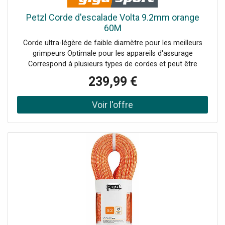
Petzl Corde d'escalade Volta 9.2mm orange
60M
Corde ultra-légère de faible diamètre pour les meilleurs
grimpeurs Optimale pour les appareils d'assurage
Correspond à plusieurs types de cordes et peut être
utilisée comme corde à simple, à double ou jumelée
239,99 €
Utilisation sur rocher, mixte, neige ou glace L'imprégnation
Duratec Dry augmente la résistance à l'eau, à la saleté et à
l'abrasion La finition UltraSonic augmente la durabilité et
empêche l'éclatement de l'extrémité de la corde La
technologie ClimbReady empêche les erreurs de
déroulement par l'utilisateur et augmente la durée de vie
Marquage Middle Mark : marquage du milieu de la corde
pour simplifier les manœuvres de corde Finition EverFlex :
finition thermique spéciale, stabilise les fils et rend la
corde plus homogène Diamètre : 9,2 mm Poids au mètre :
55 g