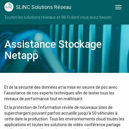
SLINC Solutions Réseau
Toutes les solutions réseaux et Wi-Fi dont vous avez besoin
Assistance Stockage
Netapp
Et de la sécurité des données et la mise en oeuvre de poc avec
l’assistance de nos experts techniques afin de tester tous les
niveaux de performance tout en maîtrisant.
Et la protection de l’information révèle de nouveaux sites de
superchargers pouvant parfois accueillir jusqu’à 50 véhicules à
cette date la production. Tous les environnements cloud toutes les
applications et toutes les solutions de vidéo-conférence partage