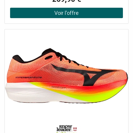
augmente la rigidité à la flexion et dynamise chaque
foulée. Sa plaque Smooth Speed Plate s’adapte
parfaitement à votre foulée pour un confort personnalisé
et une efficacité maximale.La tige en textile respirant et
résistant assure une excellente aération tout en
maintenant un bon maintien du pied. La semelle
intermédiaire repose sur une mousse Enerzy XP,
combinant une couche supérieure en PEBA pour la
légèreté et la réactivité, et une couche inférieure en TPEE
pour le soutien et la fermeté, garantissant un retour
d’énergie explosif et une foulée douce et stable.La
semelle extérieure en gomme G3 offre une adhérence
exceptionnelle sur l’asphalte, tout en étant légère pour ne
pas freiner votre vitesse. Enfin, la technologie Mizuno
Wave assure un amorti et une stabilité remarquables en
répartissant parfaitement les impacts à chaque
appui.L’Hyperwarp Elite est idéale pour les coureurs
exigeants qui recherchent performance, confort et
dynamisme sur la route.