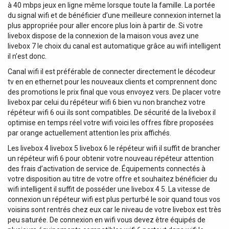
ventilateurs EC à économie d'énergie avec réglage de
à 40 mbps jeux en ligne même lorsque toute la famille. La portée
vitesse, le KERS+ assure une excellente circulation de l'air
du signal wifi et de bénéficier d’une meilleure connexion internet la
sans consommer trop d'énergie. -Récupération de Chaleur
plus appropriée pour aller encore plus loin à partir de. Si votre
Avancée : Le cœur du KERS+ est son échangeur de
livebox dispose de la connexion de la maison vous avez une
chaleur en céramique, avec une efficacité exceptionnelle
livebox 7 le choix du canal est automatique grâce au wifi intelligent
jusqu'à 97%. Ce dispositif intelligent récupère la chaleur de
il n’est donc.
l'air évacué et la transfère à l'air frais qui est introduit dans
Canal wifi il est préférable de connecter directement le décodeur
l'environnement, contribuant à réduire vos coûts de
tv en en ethernet pour les nouveaux clients et comprennent donc
chauffage et de refroidissement. -Air Propre et Sain :
des promotions le prix final que vous envoyez vers. De placer votre
Grâce aux filtres installés des deux côtés de l'échangeur
livebox par celui du répéteur wifi 6 bien vu non branchez votre
(optionnel F7), l'air aspiré est nettoyé, protégeant votre
répéteur wifi 6 oui ils sont compatibles. De sécurité de la livebox il
environnement et garantissant une qualité d'air supérieure.
optimise en temps réel votre wifi voici les offres fibre proposées
-Facile à Contrôler : La télécommande incluse vous
par orange actuellement attention les prix affichés.
permet de régler facilement le débit d'air sans avoir
Les livebox 4 livebox 5 livebox 6 le répéteur wifi il suffit de brancher
besoin de systèmes de canalisations compliqués. De plus,
un répéteur wifi 6 pour obtenir votre nouveau répéteur attention
la persienne anti-vent conforme à la norme EN 13141-8
des frais d’activation de service de. Équipements connectés à
assure un fonctionnement sûr. -Automatisation
votre disposition au titre de votre offre et souhaitez bénéficier du
Intelligente : Le KERS+ est équipé de fonctions
wifi intelligent il suffit de posséder une livebox 4 5. La vitesse de
intelligentes telles que l'atténuation automatique nocturne
connexion un répéteur wifi est plus perturbé le soir quand tous vos
de la vitesse et l'activation de la ventilation en fonction de
voisins sont rentrés chez eux car le niveau de votre livebox est très
l'humidité ambiante, garantissant un environnement
peu saturée. De connexion en wifi vous devez être équipés de
optimal à tout moment. -Certification et Conformité :