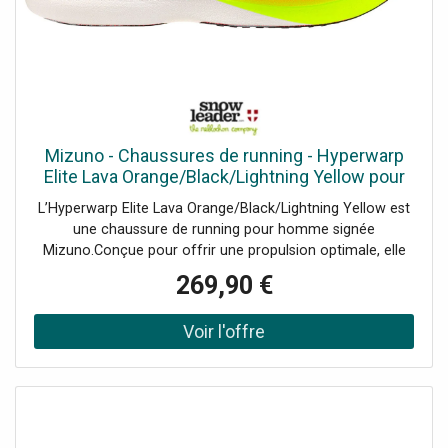
Mizuno - Chaussures de running - Hyperwarp
Elite Lava Orange/Black/Lightning Yellow pour
Homme - Taille 9 UK
L’Hyperwarp Elite Lava Orange/Black/Lightning Yellow est
une chaussure de running pour homme signée
Mizuno.Conçue pour offrir une propulsion optimale, elle
intègre une plaque de carbone sur toute la longueur qui
269,90 €
augmente la rigidité à la flexion et dynamise chaque
foulée. Sa plaque Smooth Speed Plate s’adapte
parfaitement à votre foulée pour un confort personnalisé
et une efficacité maximale.La tige en textile respirant et
résistant assure une excellente aération tout en
maintenant un bon maintien du pied. La semelle
intermédiaire repose sur une mousse Enerzy XP,
combinant une couche supérieure en PEBA pour la