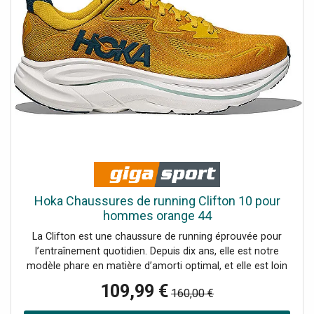
Semelle intermédiaire en CMEVA Semelle intérieure en
EVA moulée Caoutchouc résistant à l’abrasion Drop :
8 mm Poids : 278 g Nom de la couleur : Yellow Gold/Tidal
Wave
Hoka Chaussures de running Clifton 10 pour
hommes orange 44
La Clifton est une chaussure de running éprouvée pour
l’entraînement quotidien. Depuis dix ans, elle est notre
modèle phare en matière d’amorti optimal, et elle est loin
d’être fatiguée. Dans la prochaine génération, nous avons
109,99 €
160,00 €
encore augmenté l’amorti, revitalisé la sensation sous le
pied et ajouté un drop supplémentaire de 3 mm. Bien sûr,