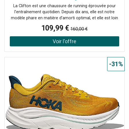
La Clifton est une chaussure de running éprouvée pour
l’entraînement quotidien. Depuis dix ans, elle est notre
modèle phare en matière d’amorti optimal, et elle est loin
d’être fatiguée. Dans la prochaine génération, nous avons
109,99 €
160,00 €
encore augmenté l’amorti, revitalisé la sensation sous le
pied et ajouté un drop supplémentaire de 3 mm. Bien sûr,
la Clifton 10 offre le même amorti ultraléger qui a rendu
ses prédécesseurs si populaires, mais avec un ajustement
amélioré. De plus, nous l’avons équipée d’une tige en
jacquard respirant et d’un trou supplémentaire au niveau
-31%
du laçage pour empêcher la languette de glisser. Détails :
Maille jacquard Détails réfléchissants sur la tige
MetaRocker™ souple Active Foot Frame™ au talon
Semelle intermédiaire en CMEVA Semelle intérieure en
EVA moulée Caoutchouc résistant à l’abrasion Drop :
8 mm Poids : 278 g Nom de la couleur : Yellow Gold/Tidal
Wave