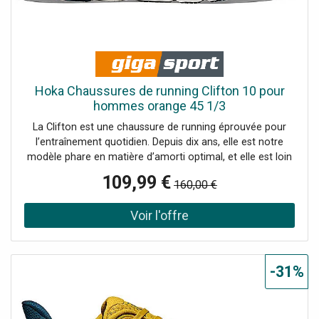
Hoka Chaussures de running Clifton 10 pour
hommes orange 45 1/3
La Clifton est une chaussure de running éprouvée pour
l’entraînement quotidien. Depuis dix ans, elle est notre
modèle phare en matière d’amorti optimal, et elle est loin
d’être fatiguée. Dans la prochaine génération, nous avons
109,99 €
160,00 €
encore augmenté l’amorti, revitalisé la sensation sous le
pied et ajouté un drop supplémentaire de 3 mm. Bien sûr,
la Clifton 10 offre le même amorti ultraléger qui a rendu
ses prédécesseurs si populaires, mais avec un ajustement
amélioré. De plus, nous l’avons équipée d’une tige en
jacquard respirant et d’un trou supplémentaire au niveau
-31%
du laçage pour empêcher la languette de glisser. Détails :
Maille jacquard Détails réfléchissants sur la tige
MetaRocker™ souple Active Foot Frame™ au talon