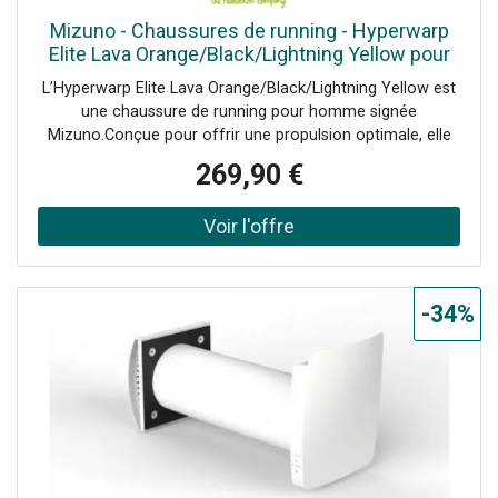
Mizuno - Chaussures de running - Hyperwarp
Elite Lava Orange/Black/Lightning Yellow pour
Homme - Taille 8,5 UK
L’Hyperwarp Elite Lava Orange/Black/Lightning Yellow est
une chaussure de running pour homme signée
Mizuno.Conçue pour offrir une propulsion optimale, elle
intègre une plaque de carbone sur toute la longueur qui
269,90 €
augmente la rigidité à la flexion et dynamise chaque
foulée. Sa plaque Smooth Speed Plate s’adapte
parfaitement à votre foulée pour un confort personnalisé
et une efficacité maximale.La tige en textile respirant et
résistant assure une excellente aération tout en
maintenant un bon maintien du pied. La semelle
-34%
intermédiaire repose sur une mousse Enerzy XP,
combinant une couche supérieure en PEBA pour la
légèreté et la réactivité, et une couche inférieure en TPEE
pour le soutien et la fermeté, garantissant un retour
d’énergie explosif et une foulée douce et stable.La
semelle extérieure en gomme G3 offre une adhérence
exceptionnelle sur l’asphalte, tout en étant légère pour ne
pas freiner votre vitesse. Enfin, la technologie Mizuno