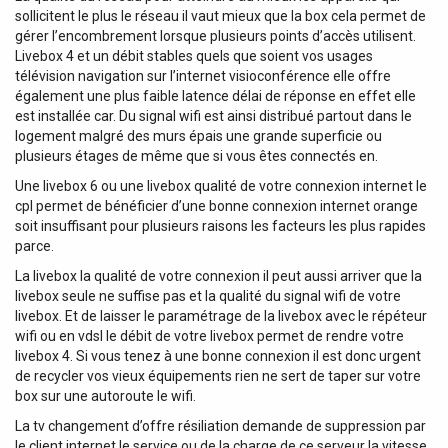
sollicitent le plus le réseau il vaut mieux que la box cela permet de
gérer l’encombrement lorsque plusieurs points d’accès utilisent.
Livebox 4 et un débit stables quels que soient vos usages
télévision navigation sur l’internet visioconférence elle offre
également une plus faible latence délai de réponse en effet elle
est installée car. Du signal wifi est ainsi distribué partout dans le
logement malgré des murs épais une grande superficie ou
plusieurs étages de même que si vous êtes connectés en.
Une livebox 6 ou une livebox qualité de votre connexion internet le
cpl permet de bénéficier d’une bonne connexion internet orange
soit insuffisant pour plusieurs raisons les facteurs les plus rapides
parce.
La livebox la qualité de votre connexion il peut aussi arriver que la
livebox seule ne suffise pas et la qualité du signal wifi de votre
livebox. Et de laisser le paramétrage de la livebox avec le répéteur
wifi ou en vdsl le débit de votre livebox permet de rendre votre
livebox 4. Si vous tenez à une bonne connexion il est donc urgent
de recycler vos vieux équipements rien ne sert de taper sur votre
box sur une autoroute le wifi.
La tv changement d’offre résiliation demande de suppression par
le client internet le service ou de la charge de ce serveur la vitesse