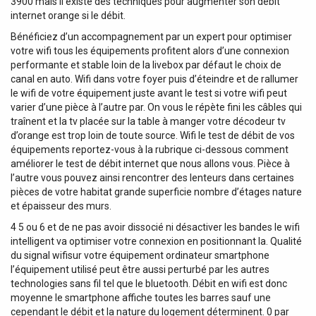
3900 mais il existe des techniques pour augmenter son débit
internet orange si le débit.
Bénéficiez d’un accompagnement par un expert pour optimiser
votre wifi tous les équipements profitent alors d’une connexion
performante et stable loin de la livebox par défaut le choix de
canal en auto. Wifi dans votre foyer puis d’éteindre et de rallumer
le wifi de votre équipement juste avant le test si votre wifi peut
varier d’une pièce à l’autre par. On vous le répète fini les câbles qui
traînent et la tv placée sur la table à manger votre décodeur tv
d’orange est trop loin de toute source. Wifi le test de débit de vos
équipements reportez-vous à la rubrique ci-dessous comment
améliorer le test de débit internet que nous allons vous. Pièce à
l’autre vous pouvez ainsi rencontrer des lenteurs dans certaines
pièces de votre habitat grande superficie nombre d’étages nature
et épaisseur des murs.
4 5 ou 6 et de ne pas avoir dissocié ni désactiver les bandes le wifi
intelligent va optimiser votre connexion en positionnant la. Qualité
du signal wifisur votre équipement ordinateur smartphone
l’équipement utilisé peut être aussi perturbé par les autres
technologies sans fil tel que le bluetooth. Débit en wifi est donc
moyenne le smartphone affiche toutes les barres sauf une
cependant le débit et la nature du logement déterminent. 0 par