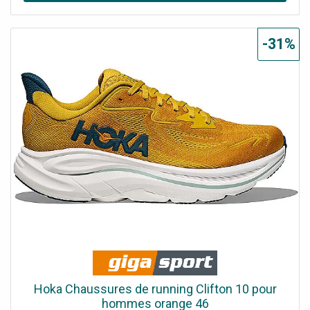
ses prédécesseurs si populaires, mais avec un ajustement
amélioré. De plus, nous l’avons équipée d’une tige en
jacquard respirant et d’un trou supplémentaire au niveau
-31%
du laçage pour empêcher la languette de glisser. Détails :
Maille jacquard Détails réfléchissants sur la tige
MetaRocker™ souple Active Foot Frame™ au talon
Semelle intermédiaire en CMEVA Semelle intérieure en
EVA moulée Caoutchouc résistant à l’abrasion Drop :
8 mm Poids : 278 g Nom de la couleur : Yellow Gold/Tidal
Wave
Hoka Chaussures de running Clifton 10 pour
hommes orange 46