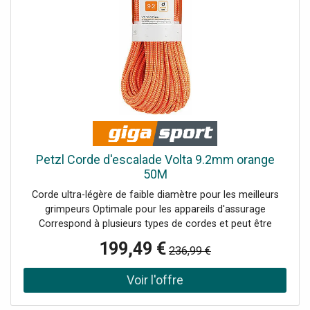
Petzl Corde d'escalade Volta 9.2mm orange
50M
Corde ultra-légère de faible diamètre pour les meilleurs
grimpeurs Optimale pour les appareils d'assurage
Correspond à plusieurs types de cordes et peut être
utilisée comme corde à simple, à double ou jumelée
199,49 €
236,99 €
Utilisation sur rocher, mixte, neige ou glace L'imprégnation
Duratec Dry augmente la résistance à l'eau, à la saleté et à
l'abrasion La finition UltraSonic augmente la durabilité et
empêche l'éclatement de l'extrémité de la corde La