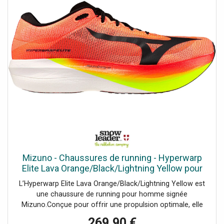
légèreté et la réactivité, et une couche inférieure en TPEE
pour le soutien et la fermeté, garantissant un retour
d’énergie explosif et une foulée douce et stable.La
semelle extérieure en gomme G3 offre une adhérence
exceptionnelle sur l’asphalte, tout en étant légère pour ne
pas freiner votre vitesse. Enfin, la technologie Mizuno
Wave assure un amorti et une stabilité remarquables en
répartissant parfaitement les impacts à chaque
appui.L’Hyperwarp Elite est idéale pour les coureurs
exigeants qui recherchent performance, confort et
dynamisme sur la route.
Mizuno - Chaussures de running - Hyperwarp
Elite Lava Orange/Black/Lightning Yellow pour
Homme - Taille 9,5 UK
L’Hyperwarp Elite Lava Orange/Black/Lightning Yellow est
une chaussure de running pour homme signée
Mizuno.Conçue pour offrir une propulsion optimale, elle
intègre une plaque de carbone sur toute la longueur qui
269,90 €