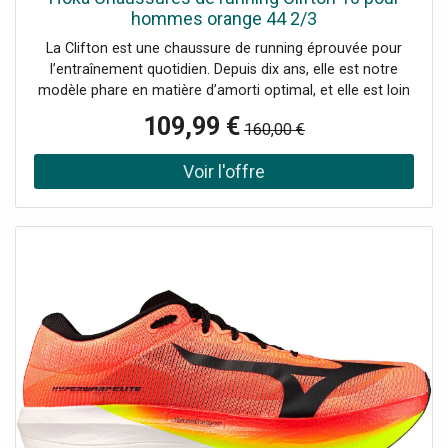
hommes orange 44 2/3
La Clifton est une chaussure de running éprouvée pour
l’entraînement quotidien. Depuis dix ans, elle est notre
modèle phare en matière d’amorti optimal, et elle est loin
d’être fatiguée. Dans la prochaine génération, nous avons
109,99 €
160,00 €
encore augmenté l’amorti, revitalisé la sensation sous le
pied et ajouté un drop supplémentaire de 3 mm. Bien sûr,
la Clifton 10 offre le même amorti ultraléger qui a rendu
ses prédécesseurs si populaires, mais avec un ajustement
amélioré. De plus, nous l’avons équipée d’une tige en
jacquard respirant et d’un trou supplémentaire au niveau
du laçage pour empêcher la languette de glisser. Détails :
Maille jacquard Détails réfléchissants sur la tige
MetaRocker™ souple Active Foot Frame™ au talon
Semelle intermédiaire en CMEVA Semelle intérieure en
EVA moulée Caoutchouc résistant à l’abrasion Drop :
8 mm Poids : 278 g Nom de la couleur : Yellow Gold/Tidal
Wave