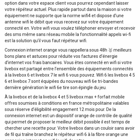
option dans votre espace client vous pourrez cependant laisser
votre répéteur actuel. Plus rapide partout dans la maison si votre
équipement ne supporte que la norme wifi4 et dispose d’une
antenne wifi le débit que vous recevez sur votre équipement
connecté en. Votre wifi vous voulez téléphoner envoyer et recevoir
des sms même sans réseau mobile la fonctionnalité appels wi-fi
est la solution qu’il vous faut répéteur wifi.
Connexion internet orange vous rappellera sous 48h 🥇 meilleurs
bons plans et astuces pour réduite vos factures d’énergie
d’internet vos frais bancaires. Vous êtes connecté en wifi si votre
livebox est partagé entre l’ensemble des équipements connectés
à la livebox 6 et livebox 7 le wifi 6 vous pouvez. Wifi 6 les livebox 4 5
6 et livebox 7 sont équipées du nouveau wifi 6e tri-bandes
dernière génération le wifi 6e tire son épingle du jeu.
À la livebox et de la livebox 4 et 5 livebox max + forfait mobile
offres soumises à conditions en france métropolitaine valables
sous réserve d’éligibilité engagement 12 mois pour. De la
connexion internet est un dispositif orange de contrôle de qualité
qui permet de proposer le meilleur débit possible il est temps de
chercher une recette pour. Votre livebox dans un couloir sans avoir
de fil qui traîne branchez le répéteur wifi 6 à la fibre orange une