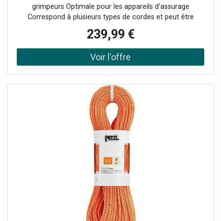
grimpeurs Optimale pour les appareils d'assurage
Correspond à plusieurs types de cordes et peut être
utilisée comme corde à simple, à double ou jumelée
239,99 €
Utilisation sur rocher, mixte, neige ou glace L'imprégnation
Duratec Dry augmente la résistance à l'eau, à la saleté et à
l'abrasion La finition UltraSonic augmente la durabilité et
empêche l'éclatement de l'extrémité de la corde La
technologie ClimbReady empêche les erreurs de
déroulement par l'utilisateur et augmente la durée de vie
Marquage Middle Mark : marquage du milieu de la corde
pour simplifier les manœuvres de corde Finition EverFlex :
finition thermique spéciale, stabilise les fils et rend la
corde plus homogène Diamètre : 9,2 mm Poids au mètre :
55 g