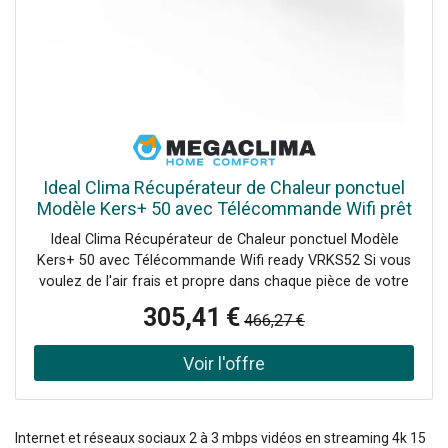
Wave assure un amorti et une stabilité remarquables en
répartissant parfaitement les impacts à chaque
appui.L’Hyperwarp Elite est idéale pour les coureurs
exigeants qui recherchent performance, confort et
dynamisme sur la route.
Ideal Clima Récupérateur de Chaleur ponctuel
Modèle Kers+ 50 avec Télécommande Wifi prêt
VRKS52
Ideal Clima Récupérateur de Chaleur ponctuel Modèle
Kers+ 50 avec Télécommande Wifi ready VRKS52 Si vous
voulez de l'air frais et propre dans chaque pièce de votre
maison sans augmenter vos coûts énergétiques, alors le
305,41 €
466,27 €
Récupérateur de Chaleur KERS+ de la série Ideal Clima est
la solution parfaite. Cet appareil de ventilation mécanique
à double flux avancé est conçu pour assurer un
environnement toujours sain et confortable, en réduisant
au minimum le gaspillage d'énergie. Caractéristiques Clés :
-Efficacité Énergétique Exceptionnelle : Grâce aux
Internet et réseaux sociaux 2 à 3 mbps vidéos en streaming 4k 15