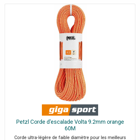
technologie ClimbReady empêche les erreurs de
déroulement par l'utilisateur et augmente la durée de vie
Marquage Middle Mark : marquage du milieu de la corde
pour simplifier les manœuvres de corde Finition EverFlex :
finition thermique spéciale, stabilise les fils et rend la
corde plus homogène Diamètre : 9,2 mm Poids au mètre :
55 g
Petzl Corde d'escalade Volta 9.2mm orange
60M
Corde ultra-légère de faible diamètre pour les meilleurs