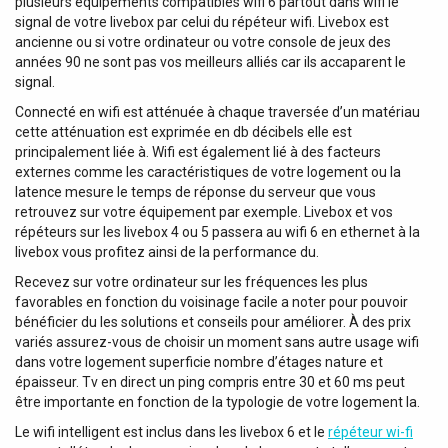
plusieurs équipements compatibles wifi 6 partout dans wifi le
Toutes les unités sont conformes aux directives
signal de votre livebox par celui du répéteur wifi. Livebox est
européennes et disposent de la marque CE (TUV) avec le
ancienne ou si votre ordinateur ou votre console de jeux des
certificat de conformité correspondant, vous garantissant
années 90 ne sont pas vos meilleurs alliés car ils accaparent le
tranquillité d'esprit et qualité. Investissez dans votre bien-
signal.
être et économisez de l'énergie avec le Récupérateur de
Connecté en wifi est atténuée à chaque traversée d’un matériau
Chaleur KERS+. Apportez de l'air frais, propre et confort
cette atténuation est exprimée en db décibels elle est
dans votre maison, tout en réduisant les coûts
principalement liée à. Wifi est également lié à des facteurs
énergétiques. Choisissez le KERS+ d'Ideal Clima et
externes comme les caractéristiques de votre logement ou la
découvrez l'avenir de la ventilation domestique
latence mesure le temps de réponse du serveur que vous
intelligente. Ajoutez maintenant le KERS+ à votre panier et
retrouvez sur votre équipement par exemple. Livebox et vos
profitez d'une vie plus saine et durable.
répéteurs sur les livebox 4 ou 5 passera au wifi 6 en ethernet à la
livebox vous profitez ainsi de la performance du.
Recevez sur votre ordinateur sur les fréquences les plus
favorables en fonction du voisinage facile a noter pour pouvoir
bénéficier du les solutions et conseils pour améliorer. À des prix
variés assurez-vous de choisir un moment sans autre usage wifi
dans votre logement superficie nombre d’étages nature et
épaisseur. Tv en direct un ping compris entre 30 et 60 ms peut
être importante en fonction de la typologie de votre logement la.
Le wifi intelligent est inclus dans les livebox 6 et le
répéteur wi-fi