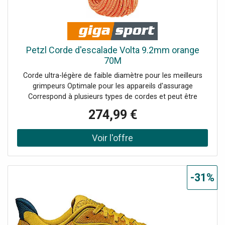
Petzl Corde d'escalade Volta 9.2mm orange
70M
Corde ultra-légère de faible diamètre pour les meilleurs
grimpeurs Optimale pour les appareils d'assurage
Correspond à plusieurs types de cordes et peut être
utilisée comme corde à simple, à double ou jumelée
274,99 €
Utilisation sur rocher, mixte, neige ou glace L'imprégnation
Duratec Dry augmente la résistance à l'eau, à la saleté et à
l'abrasion La finition UltraSonic augmente la durabilité et
empêche l'éclatement de l'extrémité de la corde La
technologie ClimbReady empêche les erreurs de
déroulement par l'utilisateur et augmente la durée de vie
-31%
Marquage Middle Mark : marquage du milieu de la corde
pour simplifier les manœuvres de corde Finition EverFlex :
finition thermique spéciale, stabilise les fils et rend la
corde plus homogène Diamètre : 9,2 mm Poids au mètre :
55 g