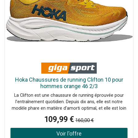
Hoka Chaussures de running Clifton 10 pour
hommes orange 46 2/3
La Clifton est une chaussure de running éprouvée pour
l’entraînement quotidien. Depuis dix ans, elle est notre
modèle phare en matière d’amorti optimal, et elle est loin
d’être fatiguée. Dans la prochaine génération, nous avons
109,99 €
160,00 €
encore augmenté l’amorti, revitalisé la sensation sous le
pied et ajouté un drop supplémentaire de 3 mm. Bien sûr,
la Clifton 10 offre le même amorti ultraléger qui a rendu