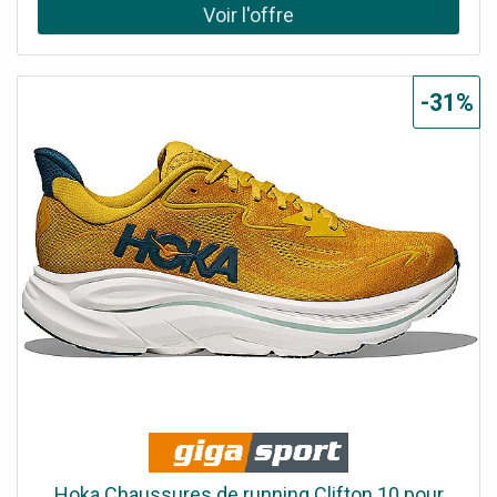
la Clifton 10 offre le même amorti ultraléger qui a rendu
ses prédécesseurs si populaires, mais avec un ajustement
amélioré. De plus, nous l’avons équipée d’une tige en
jacquard respirant et d’un trou supplémentaire au niveau
-31%
du laçage pour empêcher la languette de glisser. Détails :
Maille jacquard Détails réfléchissants sur la tige
MetaRocker™ souple Active Foot Frame™ au talon
Semelle intermédiaire en CMEVA Semelle intérieure en
EVA moulée Caoutchouc résistant à l’abrasion Drop :
8 mm Poids : 278 g Nom de la couleur : Yellow Gold/Tidal
Wave
Hoka Chaussures de running Clifton 10 pour