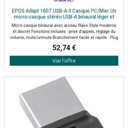
EPOS Adapt 160T USB-A II Casque PC/Mac Un
micro-casque stéréo USB-A binaural léger et
pratique, idéal pour vous.
Micro-casque binaural avec arceau filaire Style moderne
et discret Fonctions incluses : prise d’appels, réglage du
volume, mute/unmute Branchement facile et rapide : Plug
& Play Connectivité : USB-A Produit certifié Microsoft
52,74 €
Teams Compatible avec tous les softphones du marché