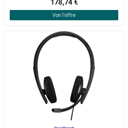
178,74 €
EpOSIntelligentFit™ : ajustement confortable et
performances acoustiques Hybrid Active Noise
Cancellation (ANC) EPOSIntelligentFit™ : ajustement
confortable et performances acoustiques. Certification
UC : Microsoft Teams, Zoom, Google Meet, Webex by
Cisco