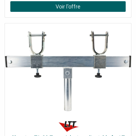
rapide : 1h30 d'autonomie en 15 min Bluetooth multipoint
: 2 connexions simultanées Compatibilité : Teams, Zoom,
Webex etc