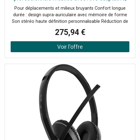
son stéréo haute fidélité et certification
Pour déplacements et milieux bruyants Confort longue
Microsoft Teams.
durée : design supra-auriculaire avec mémoire de forme
Son stéréo haute définition personnalisable Réduction de
bruit active hybride intelligente Jusqu'à 23h d'autonomie
275,94 €
en appel Chargement rapide : 90 min d'autonomie en 15
min Bluetooth multipoint : 2 connexions en simultané
Compatible UC, Teams, Zoom, Webex, et plus