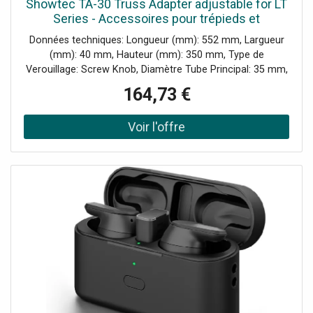
Showtec TA-30 Truss Adapter adjustable for LT
Series - Accessoires pour trépieds et
élévateurs
Données techniques: Longueur (mm): 552 mm, Largueur
(mm): 40 mm, Hauteur (mm): 350 mm, Type de
Verouillage: Screw Knob, Diamètre Tube Principal: 35 mm,
Poids: 3.7 kg, Charge Maximum: 300 kg, Matériau: Steel,
164,73 €
Couleur: Chrome