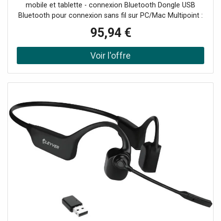
mobile et tablette - connexion Bluetooth Dongle USB
Bluetooth pour connexion sans fil sur PC/Mac Multipoint :
connectez 2 appareils en même temps Micro antibruit
95,94 €
pour un son optimal dans tous les environnements de
travail Serre-tête avec 2 larges écouteurs en simili cuir
confortables et isolants Portée sans fil jusqu’à 30
mètres du PC, tablette ou smartphone Compatible avec
tous les softphones du marché Base de chargement (en
option)Profitez d'un essai gratuit de 14 jours : rappelez
moi