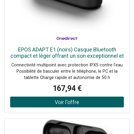
EPOS ADAPT E1 (noirs) Casque Bluetooth
compact et léger offrant un son exceptionnel et
une connectivité polyvalente pour les
Connectivité multipoint avec protection IPX5 contre l'eau
professionnels en
Possibilité de basculer entre le téléphone, le PC et la
tablette Charge rapide et autonomie de 50 h
EPOSIntelligentFit™ : maintien confortable et
167,94 €
performances acoustiques Excellente qualité audio pour
les conversations et la musique Hybrid Active Noise
Cancellation (ANC) EPOSIntelligentFit™ : ajustement
confortable et performances acoustiques. Certification
UC : Microsoft Teams, Zoom, Google Meet, Webex by
Cisco