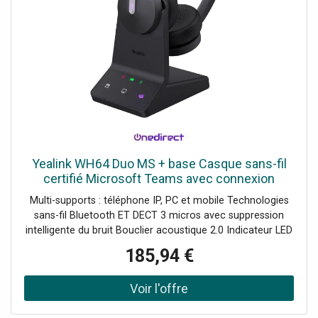
Yealink WH64 Duo MS + base Casque sans-fil
certifié Microsoft Teams avec connexion
Bluetooth ET DECT qui s'adapte à tous les
Multi-supports : téléphone IP, PC et mobile Technologies
scénarios de travail :
sans-fil Bluetooth ET DECT 3 micros avec suppression
intelligente du bruit Bouclier acoustique 2.0 Indicateur LED
intégré Longue autonomie : 16 à 32h en conversation
185,94 €
Certifié Microsoft Teams et compatible UC