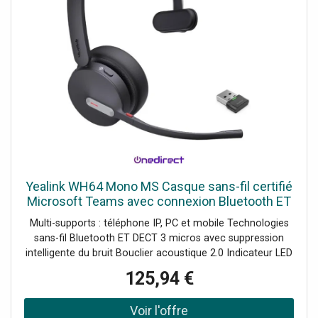
Yealink WH64 Mono MS Casque sans-fil certifié
Microsoft Teams avec connexion Bluetooth ET
DECT qui s'adapte à tous les scénarios de
Multi-supports : téléphone IP, PC et mobile Technologies
travail : bureau,
sans-fil Bluetooth ET DECT 3 micros avec suppression
intelligente du bruit Bouclier acoustique 2.0 Indicateur LED
intégré Longue autonomie : 14 à 26h en conversation
125,94 €
Certifié Microsoft Teams et compatible UC