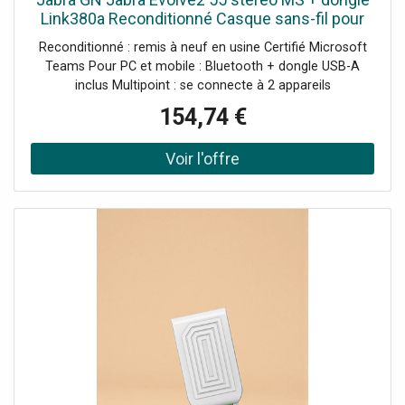
Link380a Reconditionné Casque sans-fil pour
PC et mobile avec certification Teams,
Reconditionné : remis à neuf en usine Certifié Microsoft
Bluetooth et dongle USB-A
Teams Pour PC et mobile : Bluetooth + dongle USB-A
inclus Multipoint : se connecte à 2 appareils
simultanément Réduction active du bruit (ANC) 4
154,74 €
microphones à réduction de bruit Busylight à 360°
intégrée Jusqu'à 18h d'autonomie