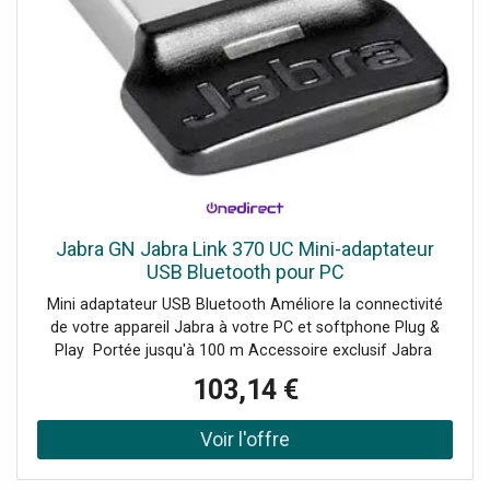
Jabra GN Jabra Link 370 UC Mini-adaptateur
USB Bluetooth pour PC
Mini adaptateur USB Bluetooth Améliore la connectivité
de votre appareil Jabra à votre PC et softphone Plug &
Play Portée jusqu'à 100 m Accessoire exclusif Jabra
Compatible avec l'Evolve 65 et 75, le Speak et Speak 510
103,14 €
+ et le Stealth