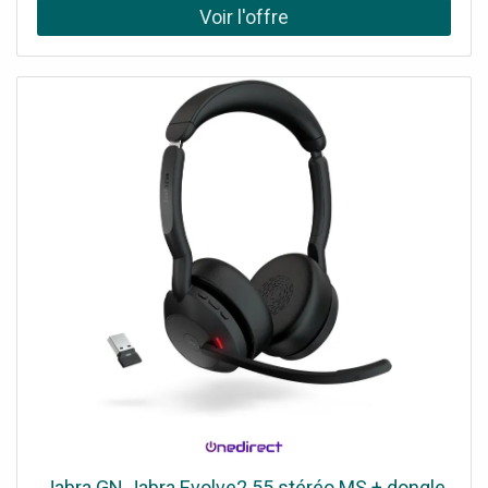
Jabra GN Jabra Evolve2 55 stéréo MS + dongle