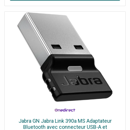
production européenne de haute qualité Parametres de
couplage universels : • pour le raccordement d'un tuyau
goutte a goutte souterrain (réf. 1395) • compatible avec
les tubes de pose Flex (réf. 1346, 1347) • convient aux
tuyaux goutte a goutte de 13 mm (réf. 13503, 13504)
Contenu du pack d'accouplement universel : • 1 raccord
universel Domaine d'application de l'accouplement
universel : • raccordement de tuyaux et conduites goutte
a goutte au Micro-Drip-System • créer une connexion
entre les systemes d’irrigation aériens et souterrains •
irrigation efficace des jardins et des massifs de fleurs>
Jabra GN Jabra Link 390a MS Adaptateur
Bluetooth avec connecteur USB-A et