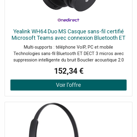
Yealink WH64 Duo MS Casque sans-fil certifié
Microsoft Teams avec connexion Bluetooth ET
DECT qui s'adapte à tous les scénarios de
Multi-supports : téléphone VoIP, PC et mobile
travail : bureau,
Technologies sans-fil Bluetooth ET DECT 3 micros avec
suppression intelligente du bruit Bouclier acoustique 2.0
Indicateur LED intégré Longue autonomie : 16 à 32h en
152,34 €
conversation Certifié Microsoft Teams et compatible UC