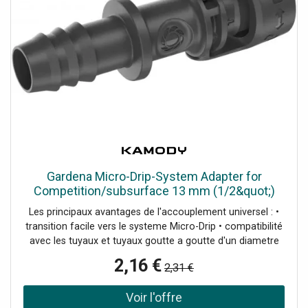
Gardena Micro-Drip-System Adapter for
Competition/subsurface 13 mm (1/2&quot;)
1pcs 13220-20
Les principaux avantages de l'accouplement universel : •
transition facile vers le systeme Micro-Drip • compatibilité
avec les tuyaux et tuyaux goutte a goutte d'un diametre
de 13 a 16 mm • possibilité de connecter des systemes
2,16 €
2,31 €
d'irrigation aériens et souterrains • installation intuitive
avec symboles intelligents et commentaires •
composants réutilisables pour une irrigation durable •