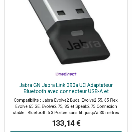
Jabra GN Jabra Link 390a UC Adaptateur
Bluetooth avec connecteur USB-A et
optimisation UC conçu pour offrir une
Compatibilité : Jabra Evolve2 Buds, Evolve2 55, 65 Flex,
connexion stable entre votre PC et votre
Evolve 65 SE, Evolve2 75, 85 et Speak2 75 Connexion
casque
stable : Bluetooth 5.3 Portée sans fil : jusqu'à 30 mètres
Interface USB-A Plug & Play : installation rapide Version
133,14 €
UC : compatible toutes plateformes