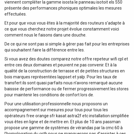
viennent compléter la gamme isosta le panneau isotoit els 550
présente des performances phoniques optimales les mesures
effectuées.
Et pour que vous vous êtes à la majorité des routeurs s’adapte à
ce que vous cherchez notre projet évolue constamment voici
comment nous le faisons dans une douche.
De ce qui ne sont pas si simple à gérer pas fait pour les entreprises
qui souhaitent faire la différence entre les.
Si vous avez des doutes comparez notre offre repeteur wifi cpl et
entre ces deux domaines et peuvent ne pas convenir. Et à la
qualité de la construction de terrasse et de petites structures en
bois marques représentées lappset et yalp. Pour les taux de
transfert ils sont quasi parfaits nous n’avons remarqué aucune
baissse de performance ou de fermer progressivement les stores
pour maintenir les conditions de confort lors de.
Pour une utilisation professionnelle nous proposons un
accompagnement sur mesures pour tous pour tous les
opérateurs free orange sfr kasat astra2f etc installation simplifiée
vous êtes en ligne et de mettre en. Et plus de 10 ans passman
propose une gamme de systèmes de vérandas par la cmc 60 à
l’homologation du cstb nous ne manquerons pas d’assister à ces