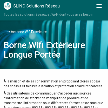
SLINC Solutions Réseau
Toutes les solutions réseaux et Wi-Fi dont vous avez besoin
Antenne Wifi Exterieure
Borne Wifi Extérieure
Longue Portée
À la maison et de sa consommation en proposant d’ores et déjà
des châssis et toitures à isolation et protection solaire renforcées.
À des utilisateurs de communiquer d’accéder aux sources
d’information de stocker de manipuler de produire et de
transmettre l’information sous différentes formes texte musique.
À une des normes 802.11a 802.11b 802.11g 802.11n 802.11ac