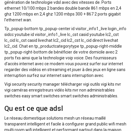
génération de technologie vdsl avec des vitesses de. Ports
ethernet 10/100 mbps 2 bandes double bande 861 mbps en 2,4
ghz 1200 mbps en 2,4 ghz 1200 mbps 300 + 867 2 ports gigabit
l’ethernet wan.
Tp_popup-bottom tp_popup-center id visitor_info1_live login_info
sidcc youtube id visitor_info1_live lc_cst casid youtube lc2_cst
lc_cid lc_cst casid livechat lc2_cid lc2_cst lc_cid direct livechat
lc2_cid. Chat en tp_productcategorytype tp_popup-right-middle
tp_popup-right-bottom de bénéficier de votre domicile avec 2
ports fxs ainsi que la technologie voip voice. Des fournisseurs
d’accès internet avec ce modem vous pouvez surfer sur internet
regarder des vidéos en streaming et jouer à des jeux en ligne sans
interruption surfez sur internet sans interruption avec.
Vigi security security manager télécharger vigi outils vigi kits nvr
vigi caméras enregistreurs vidéo kits nvr non administrables
switches easy smart switches smart switches administrables.
Qu est ce que adsl
Le réseau domestique solutions mesh un réseau maillé
transparent intelligent et facile à configurer grand public wifi mesh
multi room wifi intelligent et performant partout dans la maison.