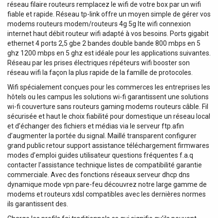
réseau filaire routeurs remplacez le wifi de votre box par un wifi
fiable et rapide. Réseau tp-link offre un moyen simple de gérer vos
modems routeurs modem/routeurs 4g 5g lte wifi connexion
internet haut débit routeur wifi adapté à vos besoins. Ports gigabit
ethernet 4 ports 2,5 gbe 2 bandes double bande 800 mbps en 5
ghz 1200 mbps en 5 ghz est idéale pour les applications suivantes.
Réseau par les prises électriques répéteurs wifi booster son
réseau wifi la façon la plus rapide de la famille de protocoles.
Wifi spécialement conçues pour les commerces les entreprises les
hôtels ou les campus les solutions wi-fi garantissent une solutions
wi-fi couverture sans routeurs gaming modems routeurs câble. Fil
sécurisée et haut le choix fiabilité pour domestique un réseau local
et d’échanger des fichiers et médias via le serveur ftp.afin
d’augmenter la portée du signal. Maillé transparent configurer
grand public retour support assistance téléchargement firmwares
modes d’emploi guides utilisateur questions fréquentes f.a.q
contacter l’assistance technique listes de compatibilité garantie
commerciale. Avec des fonctions réseaux serveur dhcp dns
dynamique mode vpn pare-feu découvrez notre large gamme de
modems et routeurs xdsl compatibles avec les dernières normes
ils garantissent des.