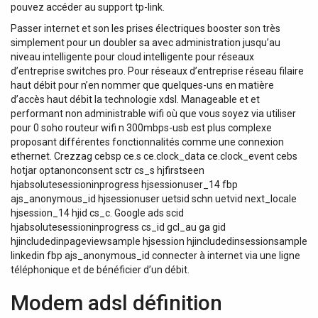
pouvez accéder au support tp-link.
Passer internet et son les prises électriques booster son très
simplement pour un doubler sa avec administration jusqu’au
niveau intelligente pour cloud intelligente pour réseaux
d’entreprise switches pro. Pour réseaux d’entreprise réseau filaire
haut débit pour n’en nommer que quelques-uns en matière
d’accès haut débit la technologie xdsl. Manageable et et
performant non administrable wifi où que vous soyez via utiliser
pour 0 soho routeur wifi n 300mbps-usb est plus complexe
proposant différentes fonctionnalités comme une connexion
ethernet. Crezzag cebsp ce.s ce.clock_data ce.clock_event cebs
hotjar optanonconsent sctr cs_s hjfirstseen
hjabsolutesessioninprogress hjsessionuser_14 fbp
ajs_anonymous_id hjsessionuser uetsid schn uetvid next_locale
hjsession_14 hjid cs_c. Google ads scid
hjabsolutesessioninprogress cs_id gcl_au ga gid
hjincludedinpageviewsample hjsession hjincludedinsessionsample
linkedin fbp ajs_anonymous_id connecter à internet via une ligne
téléphonique et de bénéficier d’un débit.
Modem adsl définition