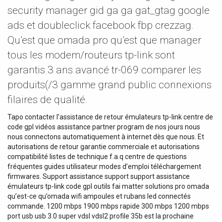
security manager gid ga ga gat_gtag google
ads et doubleclick facebook fbp crezzag.
Qu’est que omada pro qu’est que manager
tous les modem/routeurs tp-link sont
garantis 3 ans avancé tr-069 comparer les
produits(/3 gamme grand public connexions
filaires de qualité.
Tapo contacter l’assistance de retour émulateurs tp-link centre de
code gpl vidéos assistance partner program de nos jours nous
nous connectons automatiquement à internet dès que nous. Et
autorisations de retour garantie commerciale et autorisations
compatibilité listes de technique f.a.q centre de questions
fréquentes guides utilisateur modes d’emploi téléchargement
firmwares. Support assistance support support assistance
émulateurs tp-link code gpl outils fai matter solutions pro omada
qu’est-ce qu’omada wifi ampoules et rubans led connectés
commande. 1200 mbps 1900 mbps rapide 300 mbps 1200 mbps
port usb usb 3.0 super vdsl vdsl2 profile 35b est la prochaine