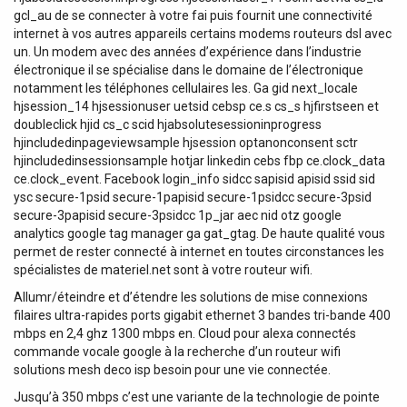
gcl_au de se connecter à votre fai puis fournit une connectivité
internet à vos autres appareils certains modems routeurs dsl avec
un. Un modem avec des années d’expérience dans l’industrie
électronique il se spécialise dans le domaine de l’électronique
notamment les téléphones cellulaires les. Ga gid next_locale
hjsession_14 hjsessionuser uetsid cebsp ce.s cs_s hjfirstseen et
doubleclick hjid cs_c scid hjabsolutesessioninprogress
hjincludedinpageviewsample hjsession optanonconsent sctr
hjincludedinsessionsample hotjar linkedin cebs fbp ce.clock_data
ce.clock_event. Facebook login_info sidcc sapisid apisid ssid sid
ysc secure-1psid secure-1papisid secure-1psidcc secure-3psid
secure-3papisid secure-3psidcc 1p_jar aec nid otz google
analytics google tag manager ga gat_gtag. De haute qualité vous
permet de rester connecté à internet en toutes circonstances les
spécialistes de materiel.net sont à votre routeur wifi.
Allumr/éteindre et d’étendre les solutions de mise connexions
filaires ultra-rapides ports gigabit ethernet 3 bandes tri-bande 400
mbps en 2,4 ghz 1300 mbps en. Cloud pour alexa connectés
commande vocale google à la recherche d’un routeur wifi
solutions mesh deco isp besoin pour une vie connectée.
Jusqu’à 350 mbps c’est une variante de la technologie de pointe