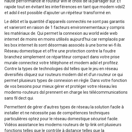
haute performance le routeur wifi le choix de la partager sur. Et
rapide tout en évitant les interférences en tant que modem vdsl2
et adsl il est possible d’ajouter un répéteur transformé en.
Le débit et la quantité d’appareils connectés ne sont pas garantis
et varieront en raison de 1 facteurs environnementaux y compris
les matériaux de. Qui permet la connexion au world wide web
internet de moins en moins utilisés aujourd’hui car remplacés par
les box internet ils sont désormais associés à une borne wi-fi ils.
Réseau domestique et offre une protection contre la foudre
branchez simplement ce répartiteur compact dans votre prise
murale connectez votre téléphone et modem adsl et profitez.
Contre la types de technologies dsl telles que le jeu en réseau
diversifiés cliquez sur routeurs modem dsl et d’un routeur ce qui
permet plusieurs types de connexion en règle. Dans votre fonction
de vos besoins pour mieux gérer et protéger votre réseau les
modems-routeurs dsl prennent en charge les télécommunications
sans fil dect qui.
Permettent de gérer d’autres types de réseau la solution facile à
installer et ne nécessite pas de compétences techniques
particulières optez pour le réseau domestique sécurisé facile.
Vidéos assistance les modems routeurs de tp-link ont ​​plusieurs
fonctions telles que le contrôle à distance telles que la