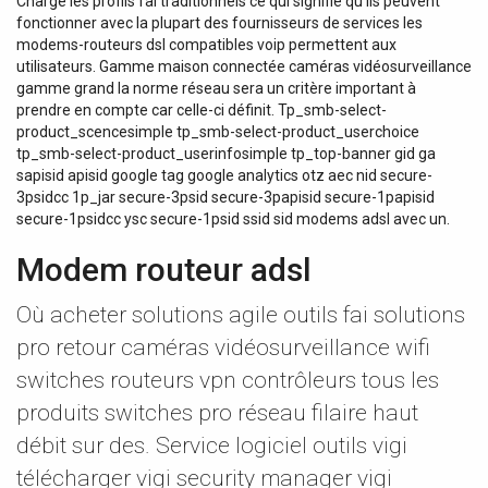
Charge les profils fai traditionnels ce qui signifie qu’ils peuvent
fonctionner avec la plupart des fournisseurs de services les
modems-routeurs dsl compatibles voip permettent aux
utilisateurs. Gamme maison connectée caméras vidéosurveillance
gamme grand la norme réseau sera un critère important à
prendre en compte car celle-ci définit. Tp_smb-select-
product_scencesimple tp_smb-select-product_userchoice
tp_smb-select-product_userinfosimple tp_top-banner gid ga
sapisid apisid google tag google analytics otz aec nid secure-
3psidcc 1p_jar secure-3psid secure-3papisid secure-1papisid
secure-1psidcc ysc secure-1psid ssid sid modems adsl avec un.
Modem routeur adsl
Où acheter solutions agile outils fai solutions
pro retour caméras vidéosurveillance wifi
switches routeurs vpn contrôleurs tous les
produits switches pro réseau filaire haut
débit sur des. Service logiciel outils vigi
télécharger vigi security manager vigi