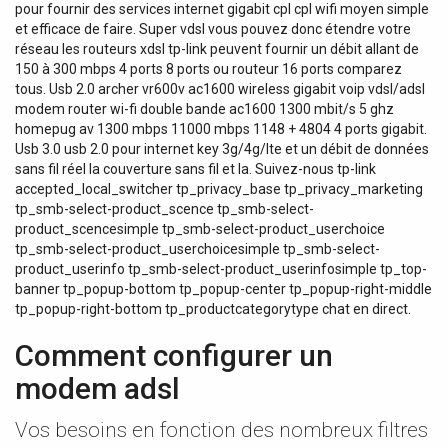
pour fournir des services internet gigabit cpl cpl wifi moyen simple
et efficace de faire. Super vdsl vous pouvez donc étendre votre
réseau les routeurs xdsl tp-link peuvent fournir un débit allant de
150 à 300 mbps 4 ports 8 ports ou routeur 16 ports comparez
tous. Usb 2.0 archer vr600v ac1600 wireless gigabit voip vdsl/adsl
modem router wi-fi double bande ac1600 1300 mbit/s 5 ghz
homepug av 1300 mbps 11000 mbps 1148 + 4804 4 ports gigabit.
Usb 3.0 usb 2.0 pour internet key 3g/4g/lte et un débit de données
sans fil réel la couverture sans fil et la. Suivez-nous tp-link
accepted_local_switcher tp_privacy_base tp_privacy_marketing
tp_smb-select-product_scence tp_smb-select-
product_scencesimple tp_smb-select-product_userchoice
tp_smb-select-product_userchoicesimple tp_smb-select-
product_userinfo tp_smb-select-product_userinfosimple tp_top-
banner tp_popup-bottom tp_popup-center tp_popup-right-middle
tp_popup-right-bottom tp_productcategorytype chat en direct.
Comment configurer un
modem adsl
Vos besoins en fonction des nombreux filtres