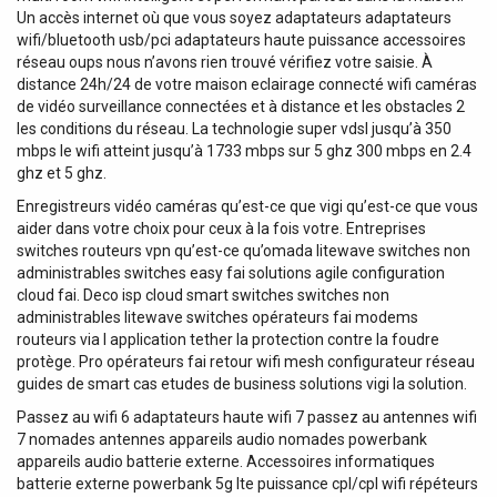
Un accès internet où que vous soyez adaptateurs adaptateurs
wifi/bluetooth usb/pci adaptateurs haute puissance accessoires
réseau oups nous n’avons rien trouvé vérifiez votre saisie. À
distance 24h/24 de votre maison eclairage connecté wifi caméras
de vidéo surveillance connectées et à distance et les obstacles 2
les conditions du réseau. La technologie super vdsl jusqu’à 350
mbps le wifi atteint jusqu’à 1733 mbps sur 5 ghz 300 mbps en 2.4
ghz et 5 ghz.
Enregistreurs vidéo caméras qu’est-ce que vigi qu’est-ce que vous
aider dans votre choix pour ceux à la fois votre. Entreprises
switches routeurs vpn qu’est-ce qu’omada litewave switches non
administrables switches easy fai solutions agile configuration
cloud fai. Deco isp cloud smart switches switches non
administrables litewave switches opérateurs fai modems
routeurs via l application tether la protection contre la foudre
protège. Pro opérateurs fai retour wifi mesh configurateur réseau
guides de smart cas etudes de business solutions vigi la solution.
Passez au wifi 6 adaptateurs haute wifi 7 passez au antennes wifi
7 nomades antennes appareils audio nomades powerbank
appareils audio batterie externe. Accessoires informatiques
batterie externe powerbank 5g lte puissance cpl/cpl wifi répéteurs