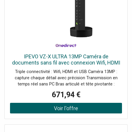
IPEVO VZ-X ULTRA 13MP Caméra de
documents sans fil avec connexion Wifi, HDMI
et USB pour capturer en temps réel depuis tous
Triple connectivité : Wifi, HDMI et USB Caméra 13MP :
vos appareils.
capture chaque détail avec précision Transmission en
temps réel sans PC Bras articulé et tête pivotante :
capture sous différents angles Compatible avec Visualizer,
671,94 €
EyeStage et Whiteboard Autonomie : jusqu'à 9 heures
Base stable avec indicateurs d'état LED Touches
physiques : zoom, rotation, exposition et filtres Micro
omnidirectionnel pour la vidéoconférence (USB)