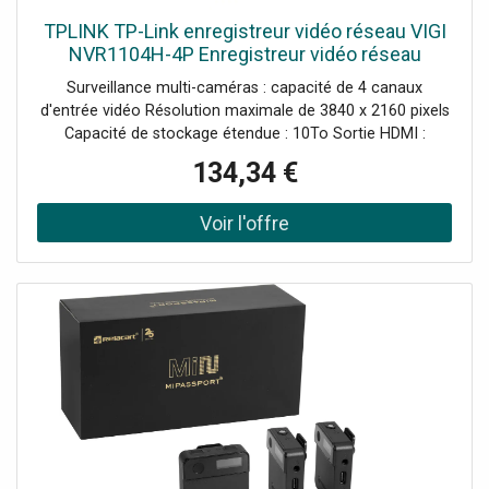
TPLINK TP-Link enregistreur vidéo réseau VIGI
NVR1104H-4P Enregistreur vidéo réseau
offrant une résolution Ultra HD, une connectivité
Surveillance multi-caméras : capacité de 4 canaux
PoE ainsi qu'une
d'entrée vidéo Résolution maximale de 3840 x 2160 pixels
Capacité de stockage étendue : 10To Sortie HDMI :
connexion facile à votre écran Compatible PoE :
134,34 €
installation simplifiée et câblage réduit Vitesse de transfert
: 80 Mbit/s en entrée