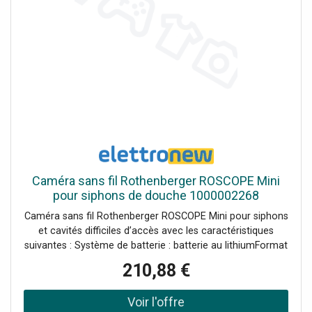
Caméra sans fil Rothenberger ROSCOPE Mini
pour siphons de douche 1000002268
Caméra sans fil Rothenberger ROSCOPE Mini pour siphons
et cavités difficiles d’accès avec les caractéristiques
suivantes : Système de batterie : batterie au lithiumFormat
d'image : JPGRésolution de l'écran : 320 x 240Type
210,88 €
d'écran : LcdLongueur du câble : 1,2 mètreTaille de l'écran
avec unités : 2,5 poucesDiamètre du câble : 5,5
mmDiamètre de la tête de caméra : 8,5 mmCapacité de la