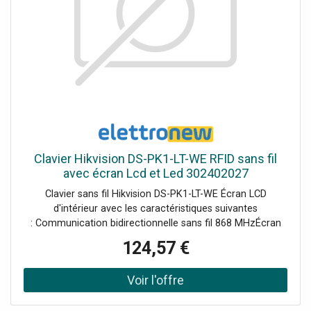
Clavier Hikvision DS-PK1-LT-WE RFID sans fil
avec écran Lcd et Led 302402027
Clavier sans fil Hikvision DS-PK1-LT-WE Écran LCD
d'intérieur avec les caractéristiques suivantes
: Communication bidirectionnelle sans fil 868 MHzÉcran
LCD et LED pour indiquer l'état du systèmeConfiguration
124,57 €
du système via l'écran LCDOpérations multiples telles que
l'armement partiel/global, le désarmement, l'alarme
silencieuse, le contrôle des sortiesAlarme incendie, alarme
panique et alarme médicale en une seule pressionBoutons
entièrement tactiles avec rétroéclairage par