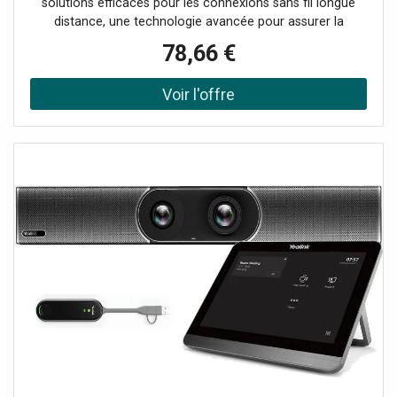
solutions efficaces pour les connexions sans fil longue
distance, une technologie avancée pour assurer la
stabilité et la vitesse de transmission jusqu’à 25 km, avec
78,66 €
les caractéristiques suivantes : Fréquence 5GHz et vitesse
jusqu'à 867Mbps Antenne directionnelle 23dBi pour une
connectivité longue distance Port Gigabit Ethernet pour
des performances maximales Protection contre la foudre
6000V Boîtier étanche IP65 Installation facile grâce à la
prise en charge du PoE