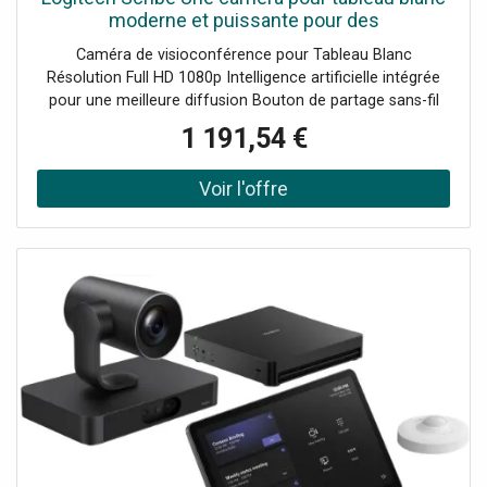
moderne et puissante pour des
visioconférences en haute définition.
Caméra de visioconférence pour Tableau Blanc
Résolution Full HD 1080p Intelligence artificielle intégrée
pour une meilleure diffusion Bouton de partage sans-fil
inclus Branchement facile et rapide Compatible avec
1 191,54 €
Microsoft Teams et Zoom