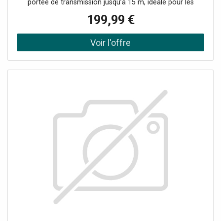
portée de transmission jusqu’à 15 m, idéale pour les
véhicules longs comme les camping-cars et camions. Son
199,99 €
design robuste et étanche (norme IP67) résiste aux
intempéries. Elle se connecte à un système de navigation
Garmin compatible et offre une vision claire, même dans
des conditions difficiles. Installation recommandée par un
professionnel via les feux de recul du véhicule.