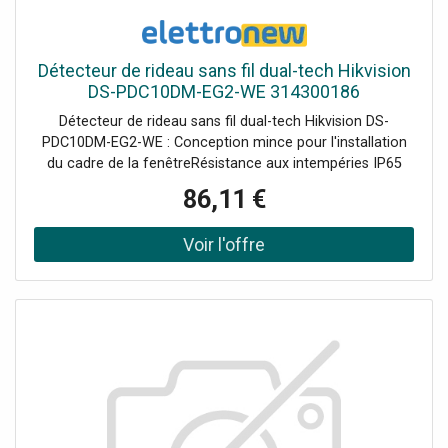
Détecteur de rideau sans fil dual-tech Hikvision
DS-PDC10DM-EG2-WE 314300186
Détecteur de rideau sans fil dual-tech Hikvision DS-
PDC10DM-EG2-WE : Conception mince pour l'installation
du cadre de la fenêtreRésistance aux intempéries IP65
pour les applications extérieuresAnti-masquage IR
86,11 €
actifPrise en charge de la détection
directionnelleMéthodes d'enregistrement multiples et
installation facileSaut de fréquence contre le bruit pour
une transmission fiable