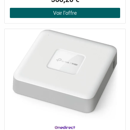
pour NVR1 souris1 CD Le kit Wi-Fi 1098/820 permet
d'afficher jusqu'à 8 caméras sans fil 1099/218. La gestion
et la lecture des images en direct peuvent se faire
localement ou à distance via l'application iUVSpro et/ou le
SW UVSpro. En cas d'alarme, le système peut envoyer des
notifications push.Facile à installer et simple à configurer,
le kit 1098/820 est la solution idéale pour le résidentiel et
les petites entreprises. Pour étendre le kit, ajoutez des
caméras 1099/218.