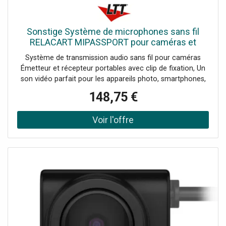
Sonstige Système de microphones sans fil
RELACART MIPASSPORT pour caméras et
appareils photo - Systèmes lavalier
Système de transmission audio sans fil pour caméras
Émetteur et récepteur portables avec clip de fixation, Un
son vidéo parfait pour les appareils photo, smartphones,
caméscopes, etc., Fixation facile aux vêtements, à la
148,75 €
griffe de l'appareil photo, etc., Conception ultra-compacte
et légère, Batteries rechargeables au lithium, Recharge via
prise USB-C, Émetteur avec microphone à condensateur
omnidirectionnel intégré, Prise jack TRS 3,5 mm pour un
microphone cravate externe (en option), Récepteur avec
prise jack TRS 3,5 mm pour votre appareil
d'enregistrement et contrôle de gain à 4 scènes (0 dB, -3
dB, -6 dB, -9 dB), Appairage automatique en 2 secondes,
Compatible avec les appareils iOS et Android, Portée
jusqu'à 40 m en ligne droite, 2,4 GHz sans licence dans le
monde entier, Jusqu'à 6 émetteurs peuvent fonctionner
en parallèle sans interférence., écran OLED, Pour des