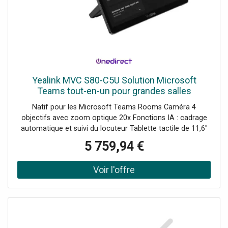
Yealink MVC S80-C5U Solution Microsoft
Teams tout-en-un pour grandes salles
autonomes avec : caméra 4 objectifs, tablette
Natif pour les Microsoft Teams Rooms Caméra 4
tactile et mini-pc.
objectifs avec zoom optique 20x Fonctions IA : cadrage
automatique et suivi du locuteur Tablette tactile de 11,6''
pour la gestion des réunions Partage de contenu sans fil
5 759,94 €
ou filaire Mini-PC Intel Ultra5 ultra-puissant Installation
simplifiée via un câble CAT5e Gestion à distance via
Yealink Device Management Autonome : pas de PC requis