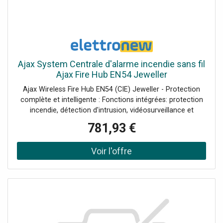
Ajax System Centrale d'alarme incendie sans fil
Ajax Fire Hub EN54 Jeweller
Ajax Wireless Fire Hub EN54 (CIE) Jeweller - Protection
complète et intelligente : Fonctions intégrées: protection
incendie, détection d'intrusion, vidéosurveillance et
automatisation Dispositifs pris en charge: jusqu'à 200
781,93 €
Zones d'incendie: jusqu'à 40, avec plusieurs pièces par
zone Caméras: jusqu'à 224 via Ajax NVR, jusqu'à 492
autonomes, support RTSP et ONVIF Écran tactile: 10.1″
avec interface intuitive Scénarios d'automatisation:
jusqu'à 64 Événements enregistrés: jusqu'à 5 000 sur le
système, jusqu'à 500 dans les applications Ajax
Communication sans fil: technologie Jeweller, connexion
rapide et sécurisée Alimentation : externe 110-240 V,
50/60 Hz - interne avec batterie Li-ion 7,4 V⎓, 5 Ah ou 10