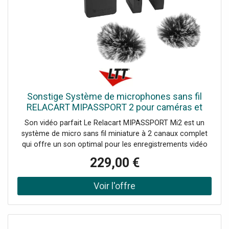
Sonstige Système de microphones sans fil
RELACART MIPASSPORT 2 pour caméras et
appareils photo - Appareils radio
Son vidéo parfait Le Relacart MIPASSPORT Mi2 est un
système de micro sans fil miniature à 2 canaux complet
qui offre un son optimal pour les enregistrements vidéo
avec deux haut-parleurs. Les émetteurs ultra-compacts
229,00 €
avec microphones omnidirectionnels intégrés peuvent
être fixés au col ou connectés à des microphones
cravates externes et utilisés comme petits émetteurs de
poche. Les émetteurs transmettent sans fil un signal audio
cristallin au récepteur, qui se fixe facilement sur la griffe
de votre caméra. MIPASSPORT utilise la bande de