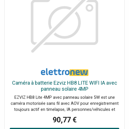
Ah (non incluse). L'écran tactile de l'EN54 Fire Hub
Jeweller est conçu exclusivement pour le contrôle des
dispositifs de protection incendie. Les dispositifs de
protection contre les intrusions, d'automatisation et de
vidéosurveillance, en revanche, peuvent être accessibles
et gérés via des apps Ajax.
Caméra à batterie Ezviz HB8 LITE WIFI IA avec
panneau solaire 4MP
EZVIZ HB8 Lite 4MP avec panneau solaire 5W est une
caméra motorisée sans fil avec AOV pour enregistrement
toujours actif en timelapse, IA personnes/véhicules et
vision panoramique 360° : idéale pour extérieurs et lieux
90,77 €
éloignés. 4MP (2K+) sans fil : images nettes et installation
flexible sans prise Always-On Video 2.0 (AOV) : timelapse