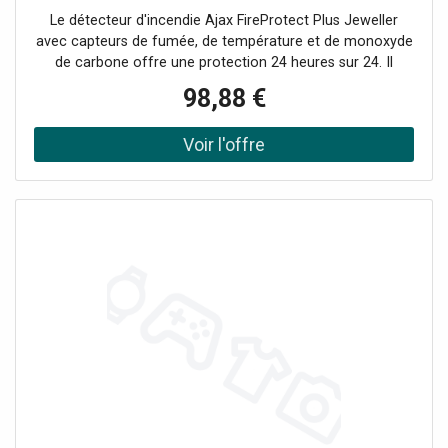
Le détecteur d'incendie Ajax FireProtect Plus Jeweller
avec capteurs de fumée, de température et de monoxyde
de carbone offre une protection 24 heures sur 24. Il
fonctionne de manière autonome ou intégré à
98,88 €
l'écosystème Ajax, envoyant des alarmes et des
notifications immédiates. Détection de la fumée, de la
température et du monoxyde de carbone (CO)
Fonctionnement autonome avec sirène intégrée
Notifications instantanées et alarmes simultanées entre
plusieurs appareils Auto-test de la chambre de détection
et maintenance automatique Durée de vie de la batterie
préinstallée : jusqu'à 4 ans Installation facile via le
SmartBracket et l'application mobile