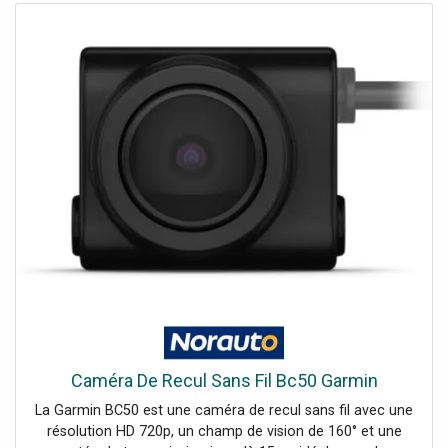
Diagramme polaire: Omnidirectionnel, Type de batterie: 1 x
lithium-ion 3,7 V, 435 mAh, 1,61 Wh, Bloc-batterie:
Fonctionnement sur batterie jusqu'à 7 heures, Puissance
de sortie RF: 10 dBm, Connexions: Entrée: microphone via
prise jack 3,5 mm (mono) version 2,5 V, Poids: 0,032 kg,
Récepteur, Type de batterie: 1 x lithium-ion 3,7 V, 435 mAh,
1,61 Wh, Bloc-batterie: Fonctionnement sur batterie
jusqu'à 7 heures, Connexions: Sortie: jack 3,5 mm (mono)
version à montage, Poids: 0,032 kg
Caméra De Recul Sans Fil Bc50 Garmin
La Garmin BC50 est une caméra de recul sans fil avec une
résolution HD 720p, un champ de vision de 160° et une