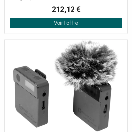
reconnaît les intrusions dès les premiers pas dans le
212,12 €
périmètre et envoie une série de photos animées, évitant
ainsi les fausses alarmes et les interventions inutiles :
Caméra intégrée pour la vérification visuelle des alarmes
Portée de détection des mouvements jusqu'à 15 mètres
Détection intelligente d'un angle de 90 Le système anti-
masquage détecte les tentatives d'obstruction de la vue
du détecteur. Champ de vision de la caméra de 105° à
l'horizontale et de 50° à la verticale Immunité aux animaux
domestiques jusqu'à 80 cm de haut Technologie sans fil
avancée pour une installation flexible Résistant aux
intempéries pour une utilisation à l'intérieur et à l'extérieur
Le détecteur de mouvement n'est pas en mesure de
prendre des photos sur demande. La caméra n'est activée
qu'en réponse à une alarme de détection de mouvement.