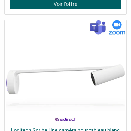
continu + clip événement à vitesse normale IA pour
détection de personnes et véhicules + zones et
sensibilités personnalisables Motorisée avec couverture
panoramique 360° et suivi automatique Double
connectivité 4G + Wi-Fi 6 avec basculement automatique
(nécessite Nano SIM et forfait de données pour 4G) Kit
avec panneau solaire inclus : recharge efficace jusqu'à 5
W (câble 3 m).
Logitech Scribe Une caméra pour tableau blanc