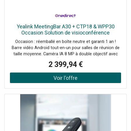
Yealink MeetingBar A30 + CTP18 & WPP30
Occasion Solution de visioconférence
d'occasion avec barre vidéo Android, écran
Occasion : réemballé en boîte neutre et garanti 1 an !
tactile et partage de contenu
Barre vidéo Android tout-en-un pour salles de réunion de
taille moyenne. Caméra IA 8 MP à double objectif avec
cadrage automatique. Écran tactile CTP18 pour piloter
2 399,94 €
facilement les réunions. Partage de contenu sans fil avec
le module WPP30. Microphones et haut-parleurs intégrés
avec suppression intelligente du bruit. Certifiée Microsoft
Teams Rooms et Zoom Rooms.