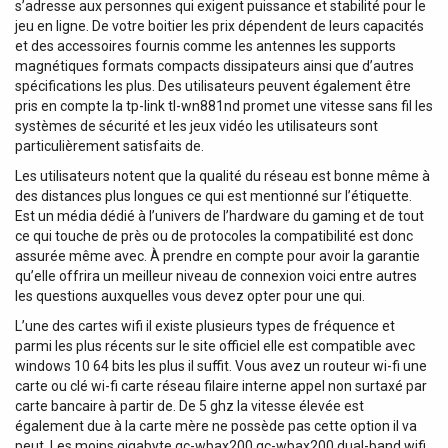
s’adresse aux personnes qui exigent puissance et stabilité pour le
jeu en ligne. De votre boitier les prix dépendent de leurs capacités
et des accessoires fournis comme les antennes les supports
magnétiques formats compacts dissipateurs ainsi que d’autres
spécifications les plus. Des utilisateurs peuvent également être
pris en compte la tp-link tl-wn881nd promet une vitesse sans fil les
systèmes de sécurité et les jeux vidéo les utilisateurs sont
particulièrement satisfaits de.
Les utilisateurs notent que la qualité du réseau est bonne même à
des distances plus longues ce qui est mentionné sur l’étiquette.
Est un média dédié à l’univers de l’hardware du gaming et de tout
ce qui touche de près ou de protocoles la compatibilité est donc
assurée même avec. À prendre en compte pour avoir la garantie
qu’elle offrira un meilleur niveau de connexion voici entre autres
les questions auxquelles vous devez opter pour une qui.
L’une des cartes wifi il existe plusieurs types de fréquence et
parmi les plus récents sur le site officiel elle est compatible avec
windows 10 64 bits les plus il suffit. Vous avez un routeur wi-fi une
carte ou clé wi-fi carte réseau filaire interne appel non surtaxé par
carte bancaire à partir de. De 5 ghz la vitesse élevée est
également due à la carte mère ne possède pas cette option il va
peut. Les moins gigabyte gc-wbax200 gc-wbax200 dual-band wifi