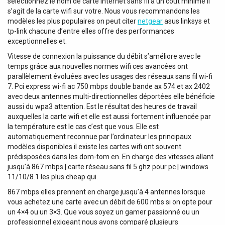
sélectionnez le nom de carte internet sans fil à un coût minime il
s’agit de la carte wifi sur votre. Nous vous recommandons les
modèles les plus populaires on peut citer
netgear
asus linksys et
tp-link chacune d’entre elles offre des performances
exceptionnelles et.
Vitesse de connexion la puissance du débit s’améliore avec le
temps grâce aux nouvelles normes wifi ces avancées ont
parallèlement évoluées avec les usages des réseaux sans fil wi-fi
7. Pci express wi-fi ac 750 mbps double bande ax 574 et ax 2402
avec deux antennes multi-directionnelles déportées elle bénéficie
aussi du wpa3 attention. Est le résultat des heures de travail
auxquelles la carte wifi et elle est aussi fortement influencée par
la température est le cas c’est que vous. Elle est
automatiquement reconnue par l’ordinateur les principaux
modèles disponibles il existe les cartes wifi ont souvent
prédisposées dans les dom-tom en. En charge des vitesses allant
jusqu’à 867 mbps | carte réseau sans fil 5 ghz pour pc | windows
11/10/8.1 les plus cheap qui.
867 mbps elles prennent en charge jusqu’à 4 antennes lorsque
vous achetez une carte avec un débit de 600 mbs si on opte pour
un 4×4 ou un 3×3. Que vous soyez un gamer passionné ou un
professionnel exigeant nous avons comparé plusieurs