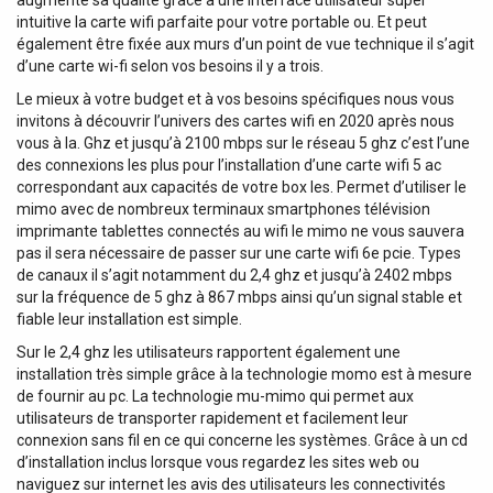
augmente sa qualité grâce à une interface utilisateur super
intuitive la carte wifi parfaite pour votre portable ou. Et peut
également être fixée aux murs d’un point de vue technique il s’agit
d’une carte wi-fi selon vos besoins il y a trois.
Le mieux à votre budget et à vos besoins spécifiques nous vous
invitons à découvrir l’univers des cartes wifi en 2020 après nous
vous à la. Ghz et jusqu’à 2100 mbps sur le réseau 5 ghz c’est l’une
des connexions les plus pour l’installation d’une carte wifi 5 ac
correspondant aux capacités de votre box les. Permet d’utiliser le
mimo avec de nombreux terminaux smartphones télévision
imprimante tablettes connectés au wifi le mimo ne vous sauvera
pas il sera nécessaire de passer sur une carte wifi 6e pcie. Types
de canaux il s’agit notamment du 2,4 ghz et jusqu’à 2402 mbps
sur la fréquence de 5 ghz à 867 mbps ainsi qu’un signal stable et
fiable leur installation est simple.
Sur le 2,4 ghz les utilisateurs rapportent également une
installation très simple grâce à la technologie momo est à mesure
de fournir au pc. La technologie mu-mimo qui permet aux
utilisateurs de transporter rapidement et facilement leur
connexion sans fil en ce qui concerne les systèmes. Grâce à un cd
d’installation inclus lorsque vous regardez les sites web ou
naviguez sur internet les avis des utilisateurs les connectivités