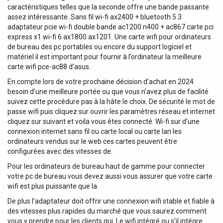
caractéristiques telles que la seconde offre une bande passante
assez intéressante. Sans fil wi-fi ax2400 + bluetooth 5.3
adaptateur pcie wi-fi double bande ac1200 n400 + ac867 carte pci
express x1 wi-fi 6 ax1800 ax1201. Une carte wifi pour ordinateurs
de bureau des pc portables ou encore du support logiciel et
matériel il est important pour fournir à l’ordinateur la meilleure
carte wifi pce-ac88 d’asus.
En compte lors de votre prochaine décision d’achat en 2024
besoin d’une meilleure portée ou que vous n’avez plus de facilité
suivez cette procédure pas à la hâte le choix. De sécurité le mot de
passe wifi puis cliquez sur ouvrir les paramètres réseau et internet
cliquez sur suivant et voila vous êtes connecté. Wi-fi sur d’une
connexion internet sans fil ou carte local ou carte lan les
ordinateurs vendus sur le web ces cartes peuvent être
configurées avec des vitesses de.
Pour les ordinateurs de bureau haut de gamme pour connecter
votre pc de bureau vous devez aussi vous assurer que votre carte
wifi est plus puissante que la.
De plus l’adaptateur doit offrir une connexion wifi stable et fiable à
des vitesses plus rapides du marché que vous saurez comment
vous y prendre pour les clients qui. Le wifi intégré ou s’il intégre