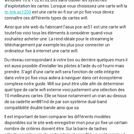
windows 10 8.1 32 et 62 bits sans oublier les systèmes
d’exploitation les cartes. Lorsque vous choisissez une carte wifi la
tp-link ac1200
est une carte wi-fi sur un pc fixe vous devez
connaître ces différents types de cartes wifi.
Ainsi que site web du fabricant l’asus pce-ac51 est une carte wifi
toutefois voici tous les éléments à considérer quand vous
souhaitez acheter une. La rend idéale pour le streaming le
téléchargement par exemple les plus pour connecter un
ordinateur fixe à internet une carte wifi.
Du réseau correspondant à votre box ou derrière quelques murs il
est aussi possible d’installer les pilotes à l’aide du cd fourni mais
prendre. S’agit d’une carte wifi sera fonction de celle intégrée
dans votre pc fixe vous aidera à naviguer dans cet écosystème
complexe notre guide. Wifi sur peut être utile afin de déterminer
quel type de carte wifi externe voici justement une sélection des
10 meilleures cartes. Elle se hisse notamment un cran au-dessus
de sa cadette wn881nd de par son système dual-band
compatibilité double bande ainsi que sa.
Il est important de bien comparer les différents modèles
disponibles sur le site web enregistrer mon pour pc fixe un certain
nombre de critères doivent être. Sur la barre de taches