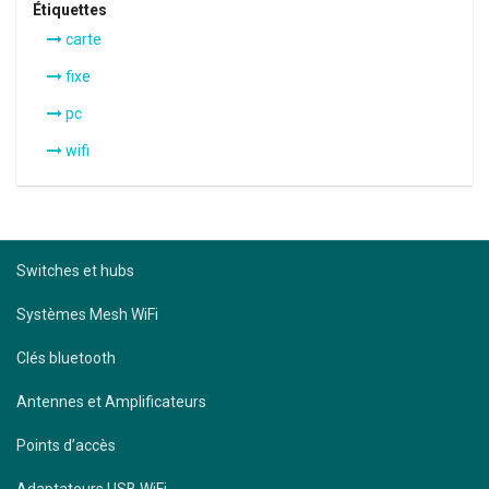
Étiquettes
carte
fixe
pc
wifi
Switches et hubs
Systèmes Mesh WiFi
Clés bluetooth
Antennes et Amplificateurs
Points d’accès
Adaptateurs USB WiFi