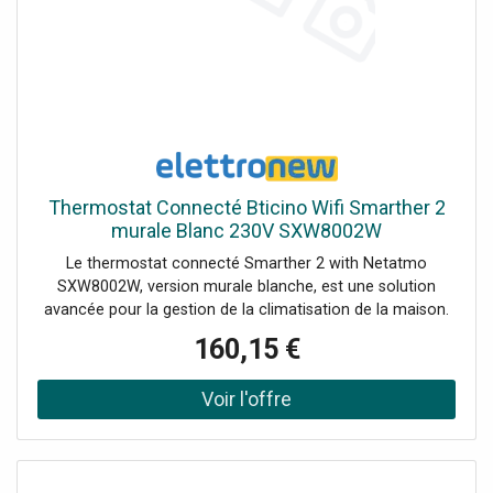
Thermostat Connecté Bticino Wifi Smarther 2
murale Blanc 230V SXW8002W
Le thermostat connecté Smarther 2 with Netatmo
SXW8002W, version murale blanche, est une solution
avancée pour la gestion de la climatisation de la maison.
Grâce à sa connexion Wi-Fi et à sa compatibilité avec
160,15 €
l'application Home + Control App, il offre un contrôle
précis, intuitif et personnalisable de la température :
Connexion Wi-Fi: contrôle à distance via Home + Control
App. Compatibilité: Prise en charge de Google Assistant,
Amazon Alexa et Apple HomeKit. Fonction Boost: mise en
marche forcée pendant 30, 60 ou 90 minutes. Surveillance