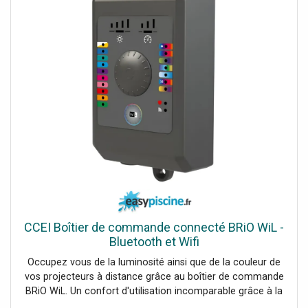
température et de l'humidité. Intégration intelligente:
compatible avec les vannes thermostatiques Netatmo.
Programmation intuitive: personnalisable via l'appli ou en
local. Design élégant: finition sable avec installation
encastrée. Installation encastrée : Sur boîtes art.503E ou
art.500 (pour art.500 prévoir fixation avec chevilles dans le
mur). Plaque de plâtre, sur boîte art.PB503N et art.
PB502N
CCEI Boîtier de commande connecté BRiO WiL -
Bluetooth et Wifi
Occupez vous de la luminosité ainsi que de la couleur de
vos projecteurs à distance grâce au boîtier de commande
BRiO WiL. Un confort d'utilisation incomparable grâce à la
commande vocale et l'application mobile ! Points forts du