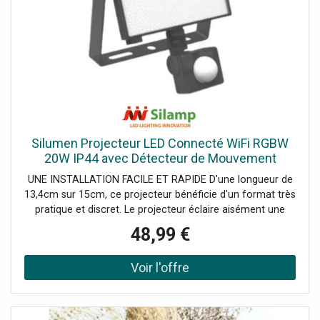
votre installation thermostatique en direct. Grâce
auThermostat Connecté Wi-Fi Chauffage Electrique, vous
pouvez adapter le chauffage de chaque pièce à votre
emploi du temps en le réglant à distance. C'est la solution
parfaite pour baisser facilement votre consommation
énergétique. PROGRAMMATION ET PILOTAGE Pourquoi
ne pas moderniser votre système de chauffage avec
leThermostat Connecté Wi-Fi Chauffage Electrique,
pilotable depuis votre smartphone ? Via Amazon Echo et
Google Home, variez la température de votre intérieur ! En
Silumen Projecteur LED Connecté WiFi RGBW
formulant vos instructions clairement, l'assistant vocal
20W IP44 avec Détecteur de Mouvement
intelligent reconnaît votre voix et exécute vos demandes.
UNE INSTALLATION FACILE ET RAPIDE D'une longueur de
Cet appareil est idéal pour automatiser toute votre
13,4cm sur 15cm, ce projecteur bénéficie d'un format très
installation domotique.
pratique et discret. Le projecteur éclaire aisément une
vitrine, un corner ou l'entrée d'une maison ou d'une
48,99 €
boutique. Pour profiter de son aspect connecté, il est
nécessaire de télécharger l'application Tuya Smart, depuis
laquelle le luminaire est contrôlable. Pour appairer votre
projecteur à votre smartphone ou tablette, il vous suffit de
suivre la notice incluse dans la boîte. UN ÉCLAIRAGE
ADAPTÉ À VOS BESOINS Puisque ce projecteur est