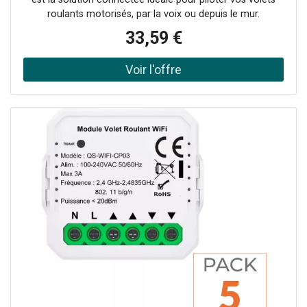
roulants motorisés, par la voix ou depuis le mur.
Compatible avec Google Home et Amazon Alexa.
33,59 €
Caractéristiques de l'Interrupteur pour Volet Roulant
Connecté Wifi Tactile Noir Design épuré qui se fond dans
le décor Avec sa finition en verre noir et son style
minimaliste, ce contrôleur tactile s'intègre parfaitement
dans toutes les décorations d'intérieur. Son format
compact de 86x86mm se fond discrètement dans votre
mur. Commandes tactiles intuitives et silencieuses La
surface tactile permet de commander l'ouverture et la
fermeture de vos volets roulants en silence et en douceur.
Le retour haptique confirme la prise en compte de l'ordre.
Bénéficiez de 2 ans de garantie sur cet interrupteur
connecté avec l'assistance de notre SAV.