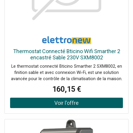
Thermostat Connecté Bticino Wifi Smarther 2
encastré Sable 230V SXM8002
Le thermostat connecté Bticino Smarther 2 SXM8002, en
finition sable et avec connexion Wi-Fi, est une solution
avancée pour le contrôle de la climatisation de la maison.
Parfaitement intégré à l'application Home + Control App, il
160,15 €
permet de contrôler et de régler la température de
manière précise et intuitive, aussi bien localement qu'à
distance : Connexion Wi-Fi: contrôle à distance via
l'application Home + Control. Compatibilité: fonctionne
avec Google Assistant, Amazon Alexa et Apple HomeKit.
Fonction Boost: mise en marche forcée pendant 30, 60
ou 90 minutes. Surveillance avancée: mesure de la