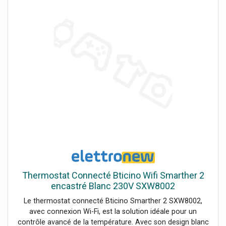
avancée: mesure de la température et de l'humidité.
Intégration intelligente: compatible avec les vannes
thermostatiques intelligentes Netatmo. Programmation
intuitive: Simple et personnalisable via l'appli ou
manuellement. Design moderne: Finition blanche élégante,
pour une installation murale. Installation murale, à l'aide de
vis et de chevilles adaptées aux caractéristiques de la
surface d'installation (maçonnerie, placoplâtre, carrelage,
etc.).
Thermostat Connecté Bticino Wifi Smarther 2
encastré Blanc 230V SXW8002
Le thermostat connecté Bticino Smarther 2 SXW8002,
avec connexion Wi-Fi, est la solution idéale pour un
contrôle avancé de la température. Avec son design blanc