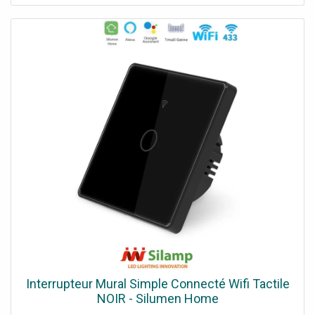
WiFi : WiFi 2,4 GHz + radiofréquence RF 433,92 MHz
Compatibilité applications : Silumen Home, Tuya Smart,
Smart Life Commande vocale : Compatible Alexa, Google
Home, Tmall Genie, Xiaodu Puissance maximale : 1000W
par interrupteur (max 300W pour ampoules LED ou basse
conso) Courant maximal : 10A Consommation en veille : ≤
0,5W Tension / Fréquence : AC 100-250V, 50/60Hz
Température de fonctionnement : de 0°C à 40°C
Dimensions : 85,6 x 85,8 x 34,5 mm Installation :
Encastrable, nécessite boîte murale standard Connexion
avec ou sans fil neutre : Deux méthodes possibles.
Méthode 1 : Fil neutre + fil de phase (Connexion du fil
neutre requise). Méthode 2 : Fil de phase unique
(Connexion sans fil neutre – nécessite le compensateur
de charge fourni) Pourquoi choisir l’interrupteur connecté
tactile Silumen Ce modèle vous offre une expérience
d’utilisation intuitive grâce à son interface tactile et sa
connexion WiFi fiable. Vous pouvez contrôler votre
éclairage localement ou à distance, planifier des scénarios
Interrupteur Mural Simple Connecté Wifi Tactile
personnalisés (allumage et extinction programmés), créer
NOIR - Silumen Home
des automatismes selon votre rythme de vie, et partager