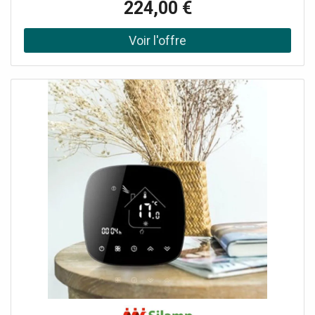
224,00 €
boîtier de commande BRiO WiL 12 couleurs fixes dont le
blanc froid et le blanc chaud 7 séquences lumineuses
disponibles avec vitesse modulable (3 vitesses) Connexion
Wifi et Bluetooth Boîtier mural esthétique Un seul bouton
Smart Home - Compatible Alexa Mise à jour à distance
avec ajout de fonctions Caractéristiques du BRiO WiL
Alimentation : 12 V - AC 50/60 Hz Puissance consommée
max : 5 W Puissance commutable (projecteurs raccordés)
: 120W max Indice de protection : IP55 Fixation murale :
Vis et chevilles (fournis) Bluetooth 1999/5/EC 2,4 to 2,5
GHz Wifi 802.11 b/g/n et Dual Band 2,4 GHz