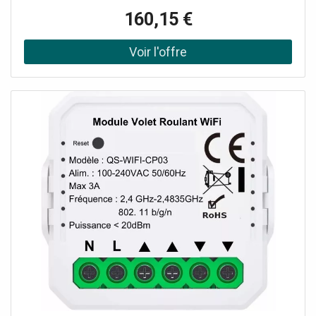
épuré et son installation encastrée, il offre une interface
160,15 €
intuitive et des fonctionnalités intelligentes pour garantir
un maximum de confort et d'économies d'énergie :
Connexion Wi-Fi: contrôle à distance via l'application
Home + Control App. Compatibilité: fonctionne avec
Google Assistant, Amazon Alexa et Apple HomeKit.
Fonction Boost: mise en marche forcée pendant 30, 60
ou 90 minutes. Surveillance avancée: mesure de la
température et de l'humidité. Intégration intelligente:
compatible avec les vannes thermostatiques Netatmo.
Programmation intuitive: personnalisable via l'appli ou en
local. Design élégant: finition blanche avec installation
encastrée. Installation encastrée : Sur boîtes art.503E ou
art.500 (pour art.500 prévoir fixation avec chevilles dans le
mur). Plaque de plâtre, sur boîtes art.PB503N et art.
PB502N