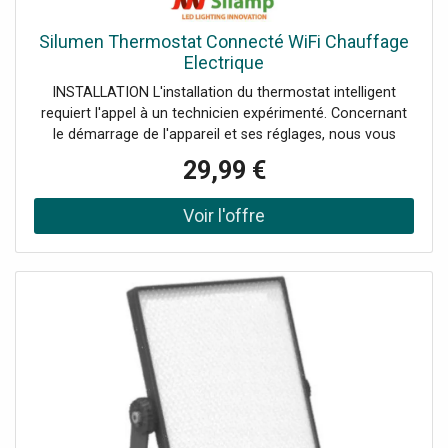
Silumen Thermostat Connecté WiFi Chauffage
Electrique
INSTALLATION L'installation du thermostat intelligent
requiert l'appel à un technicien expérimenté. Concernant
le démarrage de l'appareil et ses réglages, nous vous
conseillons de bien lire la notice. Avec les applications
29,99 €
gratuites Tuya Smart ou Smart Life, vous pouvez utiliser
votre smartphone pour régler votre chauffage électrique
à distance. THERMOSTAT TACTILE WIFI POUR
CHAUFFAGE AU SOL Si vous disposez d'un chauffage
électrique, ce thermostat intelligent sera idéal pour
changer la température d'une pièce par le biais de votre
smartphone. Connecté en Wi-Fi et parfaitement adapté à
votre intérieur, vous pourrez impressionner vos convives
en changeant de température sans vous lever grâce à
votre smartphone ou par commande vocale si vous êtes
équipé d'Alexa ou de Google Home. CONSOMMATION
D'ÉNERGIE Les applications gratuites Tuya et Smart life
vous permettront de consulter les informations relatives à