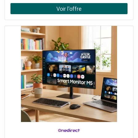
ensuite les connecter à l'application Tuya pour profiter de
leur aspect connecté. Pour réaliser l'appairage, suivez
simplement les consignes de la notice incluse dans la
boîte. UN ÉCLAIRAGE ADAPTÉ À VOS BESOINS Pilotez
votre éclairage depuis votre téléphone, avec le lot
deProjecteurs LED Connectés WiFi RGBW 20W IP44 avec
Détecteur de Mouvement! L'application Tuya Smart
permet à vos luminaires de créer une ambiance selon vos
envies. En effet, vous pouvez modifier leur luminosité à
votre guise, opter pour de la couleur grâce à la
technologie RGB qui leur permet de varier entre une
infinité de couleurs. D'autres fonctionnalités sont
disponibles comme la détection de mouvement qui
permet aux projecteurs de s'allumer dès qu'ils détectent
un déplacement. De plus, vous pouvez programmer les
horaires d'allumage ainsi que vos couleurs de lumière
préférées, les modes de changement de lumière ou les
vitesses de changement par lumière. UN PRODUIT DESIGN
DE QUALITÉ Ces projecteurs de 20W sont fabriqués en
aluminium avec une vitre en verre. L'aluminium est un
matériau robuste qui sert à optimiser la dissipation de la