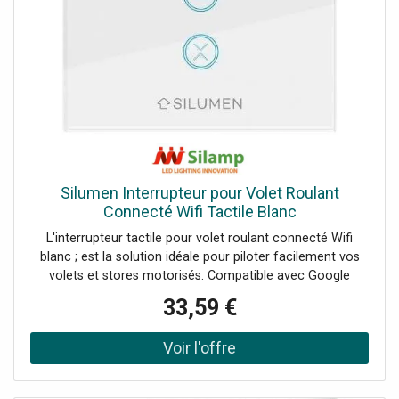
déplacement de votre volet électrique en un seul clic !
Vous pouvez aussi contrôler le volet avec la commande
vocale. COMMANDE VOCALE Cet interrupteur Wifi est
compatible avec l'application Tuya/Smart Life pour vous
permettre de contrôler vos volets où vous souhaitez et
quand vous voulez. Il est également possible de l'utiliser
avec votre Assistant personnel Intelligent ( Alexa ou
Google Home) pour ouvrir ou fermer vos volets au son de
votre voix via une commande vocale. Par exemple : "Alexa
ouvre les volets du salon." Attention : la version WIFI ne
Silumen Interrupteur pour Volet Roulant
nécessite pas l'utilisation d'une passerelle Zigbee. Veuillez
Connecté Wifi Tactile Blanc
ne pas tenir compte des visuels incluant une passerelle
L'interrupteur tactile pour volet roulant connecté Wifi
Zigbee.
blanc ; est la solution idéale pour piloter facilement vos
volets et stores motorisés. Compatible avec Google
Home et Amazon Alexa, il s'installe en quelques minutes
33,59 €
pour une domotique simple et accessible. Caractéristiques
de l'Interrupteur pour Volet Roulant Connecté Wifi Tactile
Blanc Design épuré et élégant Avec sa finition en verre et
son style épuré, ce contrôleur tactile s'intégrera
parfaitement dans toutes les décorations intérieures pour