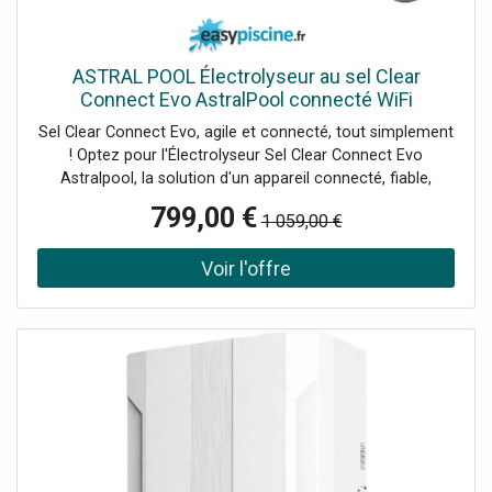
commande vocale pour varier la température de votre
intérieur. En vous adressant directement à votre assistant
vocal intelligent, leThermostat Connecté Wi-Fi Chauffage
ASTRAL POOL Électrolyseur au sel Clear
à Eauobéit à vos instructions. Achetez dès à présent des
Connect Evo AstralPool connecté WiFi
objets connectés afin de simplifier votre quotidien !
Sel Clear Connect Evo, agile et connecté, tout simplement
! Optez pour l'Électrolyseur Sel Clear Connect Evo
Astralpool, la solution d'un appareil connecté, fiable,
simple, performant et évolutif. Adapté pour des volumes
799,00 €
1 059,00 €
de bassin jusqu'à 90 m3, l'appareil fonctionne avec une
concentration de sel de 4 g/l. La version évolutive offre la
possibilité d'ajouter le contrôle du pH et du Redox pour un
traitement complet de l'eau ! Garantie 2 ans Avantages du
Sel Clear Connect Evo Connecté, sans condition Pour un
pilotage optimal, nous avons équipé tous nos modèles
d'une connectivité Bluetooth et Wifi. [fsm display="image"
ids="514" link="0"] L'application Fluidra Pool permet de
contrôler l'ensemble des paramètres à distance 24H/24,
pour une tranquillité d'esprit maximale. Facile à installer,
simple à utiliser Son boitier à la fois compact et design
peut être fixé sans difficulté dans n'importe quel type de