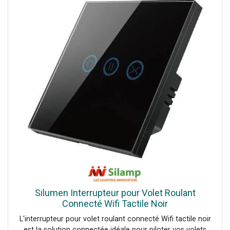
une touche moderne. Son format compact 86x86mm lui
permet de se fondre discrètement dans votre intérieur.
Commandes intuitives et silencieuses La surface tactile
réagit au toucher pour commander l'ouverture et la
fermeture de vos volets en toute simplicité. Le retour
haptique confirme la prise en compte de l'ordre. Très
silencieux, il garantit un confort d'utilisation optimal.
Profitez d'une garantie de 2 ans sur cet interrupteur
connecté Wifi. Notre SAV est à votre écoute pour
l'installation et l'utilisation du produit.
Silumen Interrupteur pour Volet Roulant
Connecté Wifi Tactile Noir
L'interrupteur pour volet roulant connecté Wifi tactile noir
est la solution connectée idéale pour piloter vos volets