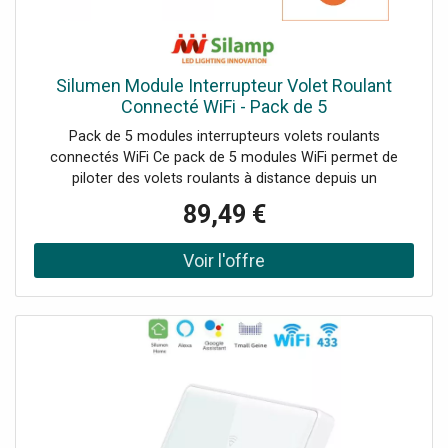
Silumen Module Interrupteur Volet Roulant
Connecté WiFi - Pack de 5
Pack de 5 modules interrupteurs volets roulants
connectés WiFi Ce pack de 5 modules WiFi permet de
piloter des volets roulants à distance depuis un
smartphone. Il transforme une installation classique en
89,49 €
solution connectée, sans nécessiter de passerelle Zigbee.
Caractéristiques essentielles Chaque module est
compatible avec les applications Tuya et Smart Life pour
commander l’ouverture et la fermeture des volets depuis
le téléphone. Il peut être installé derrière un interrupteur
ou dans un emplacement discret, et prend également en
charge la commande vocale via Alexa ou Google Home.
Applications Ce produit est idéal pour automatiser des
volets roulants dans une maison, un appartement ou un
local, avec un contrôle centralisé plus confortable au
quotidien.