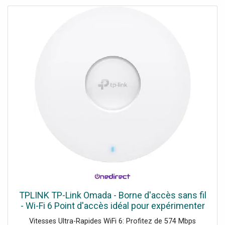
l'environnement. [fsm display="image" ids="517" link="0"]
Caractéristiques du Sel Clear Connect Evo Lecture salinité
/ température eau Oui / Oui Inversion de polarité Oui
(réglable + mode test) Mode boost / Mode volet Oui
(100% pendant 24H) / Oui (réglable de 20 à 80%)
Contrôleur de débit Oui (capteur de gaz, capteur de débit
en option) Indice de protection IPX4 Connectivité
Bluetooth et Wi-Fi - Contrôle à distance avec l'application
Fluidra Pool Durabilité de l'électrode 8 -10 000 h Dosage
pH (option) Pompe péristaltique intégrée, 1,5 L/h, avec
sécurité surdosage Sonde(s) pH et Redox (options) Corps
en plastique, diamètre 12mm, sonde pH platine / sonde
ORP or Caractéristiques techniques Modèles Sel Clear
Connect Evo 7 Sel Clear Connect Evo 12 Sel Clear
Connect Evo 21 Production de chlore 7 g/h 12 g/h 21 g/h
Volume du bassin* 30 m3 50 m3 90 m3 Salinité requise
4,0 g/L (min. 3,5 max. 12,0)...
TPLINK TP-Link Omada - Borne d'accès sans fil
- Wi-Fi 6 Point d'accès idéal pour expérimenter
la vitesse ultra-rapide du WiFi 6 !
Vitesses Ultra-Rapides WiFi 6: Profitez de 574 Mbps