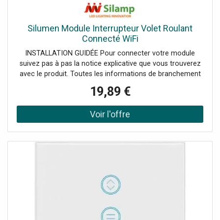
Silumen Module Interrupteur Volet Roulant
Connecté WiFi
INSTALLATION GUIDÉE Pour connecter votre module
suivez pas à pas la notice explicative que vous trouverez
avec le produit. Toutes les informations de branchement
et de pose y sont inscrites. Ce module pourra être
19,89 €
positionné où vous le souhaitez (derrière un interrupteur,
dans un meuble, ...). Pour connecter le module à votre
téléphone, il vous faudra télécharger l'application
Tuya/Smart Life. MODULE WIFI Pilotez vos volets roulants
depuis votre téléphone grâce auModule Interrupteur Volet
Roulant Connecté WiFiet contrôlez leurs déplacements
aisément. Transformez votre maison en habitation 100%
connectée. Votre quotidien en sera bien plus agréable
alors n'attendez plus: passez à l'installation domotique.
AUTOMATISATION DE VOTRE INSTALLATION Utilisez ce
module pour ouvrir et fermer les volets roulants de votre
chambre, de votre salon... Le module est compatible avec
l'application Tuya/Smart Life qui vous permettra le