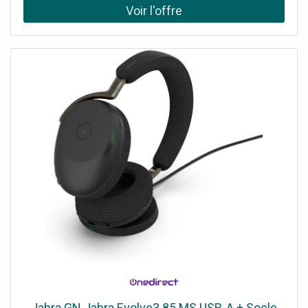
connexion Jack + USB-A + USB-C !
Jabra GN Jabra Evolve3 85 MS USB-A + Socle