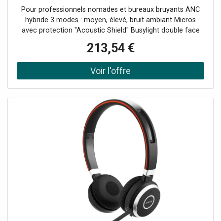
double dongle USB-A/C et station de charge QI,
Pour professionnels nomades et bureaux bruyants ANC
idéal pour les
hybride 3 modes : moyen, élevé, bruit ambiant Micros
avec protection "Acoustic Shield" Busylight double face
visible : concentration ininterrompue Coussinets
213,54 €
interchangeables Autonomie : 35h en conversation et 40h
en écoute Socle de charge compatible charge sans-fil Qi
Yealink USB Connect : configuration & gestion de l'appareil
Bluetooth 5.3 avec portée jusqu'à 45m