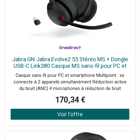
Jabra GN Jabra Evolve2 55 Stéréo MS + Dongle
USB-C Link380 Casque MS sans-fil pour PC et
mobile avec Dongle USB-C Link380.
Casque sans-fil pour PC et smartphone Multipoint : se
connecte à 2 appareils simultanément Réduction active
du bruit (ANC) 4 microphones à réduction de bruit
Busylight à 360° intégrée Jusqu'à 18h d'autonomie
170,34 €
Version MS : certifié Microsoft Teams