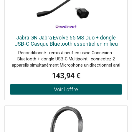
Jabra GN Jabra Evolve 65 MS Duo + dongle
USB-C Casque Bluetooth essentiel en milieu
professionnel, avec certification Microsoft
Reconditionné : remis à neuf en usine Connexion :
Teams et dongle USB-C.
Bluetooth + dongle USB-C Multipoint : connectez 2
appareils simultanément Microphone unidirectionnel anti
bruit Portée allant jusqu'à 30 mètres Autonomie allant
143,94 €
jusqu'à 14 heures en écoute Voyant d'occupation intégré
sur le casque Branchement facile et rapide : Plug & Play
Certifié Microsoft Teams et optimisé UC