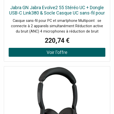
Jabra GN Jabra Evolve2 55 Stéréo UC + Dongle
USB-C Link380 & Socle Casque UC sans-fil pour
PC et mobile avec Dongle USB-C Link380 et
Casque sans-fil pour PC et smartphone Multipoint : se
socle de charge.
connecte à 2 appareils simultanément Réduction active
du bruit (ANC) 4 microphones à réduction de bruit
Busylight à 360° intégrée Jusqu'à 18h d'autonomie
220,74 €
Version UC : compatible tous softphones Socle de charge
inclus