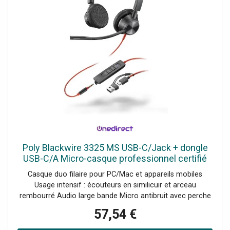
Poly Blackwire 3325 MS USB-C/Jack + dongle
USB-C/A Micro-casque professionnel certifié
Microsoft Teams avec triple connexion Jack,
Casque duo filaire pour PC/Mac et appareils mobiles
USB-A et USB-C.
Usage intensif : écouteurs en similicuir et arceau
rembourré Audio large bande Micro antibruit avec perche
rotative à 180° Protection auditive SoundGuard Boîtier de
57,54 €
commandes : prise d’appels, mute, réglage du volume
Certifié Microsoft Teams [NOUVEAU] Dongle inclus : triple