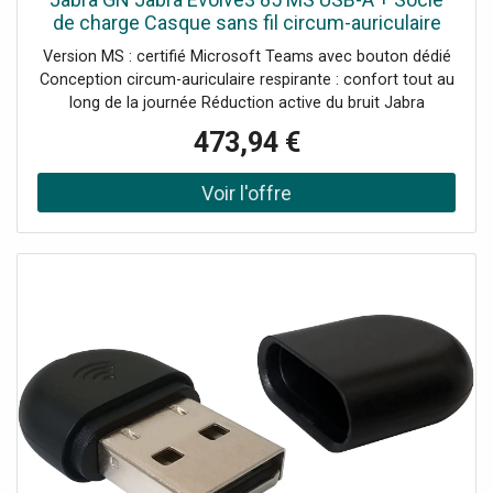
de charge Casque sans fil circum-auriculaire
certifié Microsoft Teams avec dongle USB-A et
Version MS : certifié Microsoft Teams avec bouton dédié
socle de recharge pour
Conception circum-auriculaire respirante : confort tout au
long de la journée Réduction active du bruit Jabra
Advanced ANC™ adaptative 6 micros avec technologie
473,94 €
Jabra ClearVoice™ : appels toujours clairs Jusqu'à 25
heures d'autonomie en conversation Fonction de
recharge ultra rapide Bluetooth 5.3 multipoint Dongle USB-
A : connexion stable aux PC Station de recharge incluse :
bureau bien rangé et toujours prêt