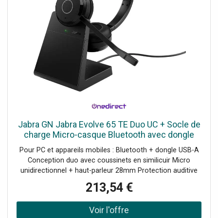
Jabra GN Jabra Evolve 65 TE Duo UC + Socle de
charge Micro-casque Bluetooth avec dongle
USB-A et socle de charge, parfait pour les
Pour PC et appareils mobiles : Bluetooth + dongle USB-A
appels quotidiens et
Conception duo avec coussinets en similicuir Micro
unidirectionnel + haut-parleur 28mm Protection auditive
Jabra SafeTone Technologie Bluetooth : 5.2 Busylight
213,54 €
intégrée Autonomie en appel : jusqu'à 16h Recharge via le
socle fourni UC : Compatible avec toutes les plateformes