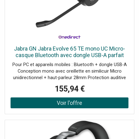
Jabra GN Jabra Evolve 65 TE mono UC Micro-
casque Bluetooth avec dongle USB-A parfait
pour les appels quotidiens et l'écoute de
Pour PC et appareils mobiles : Bluetooth + dongle USB-A
musique.
Conception mono avec oreillette en similicuir Micro
unidirectionnel + haut-parleur 28mm Protection auditive
Jabra SafeTone Technologie Bluetooth : 5.2 Busylight
155,94 €
intégrée Autonomie en appel : jusqu'à 16h UC : Compatible
avec toutes les plateformes