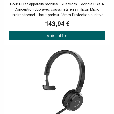
pour les appels quotidiens et l'écoute de
Pour PC et appareils mobiles : Bluetooth + dongle USB-A
musique.
Conception duo avec coussinets en similicuir Micro
unidirectionnel + haut-parleur 28mm Protection auditive
Jabra SafeTone Technologie Bluetooth : 5.2 Busylight
143,94 €
intégrée Autonomie en appel : jusqu'à 16h UC : Compatible
avec toutes les plateformes