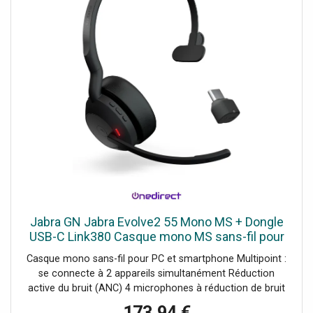
Jabra GN Jabra Evolve2 55 Mono MS + Dongle
USB-C Link380 Casque mono MS sans-fil pour
PC et mobile avec Dongle USB-C Link380.
Casque mono sans-fil pour PC et smartphone Multipoint :
se connecte à 2 appareils simultanément Réduction
active du bruit (ANC) 4 microphones à réduction de bruit
Busylight à 360° intégrée Jusqu'à 18h d'autonomie
173,94 €