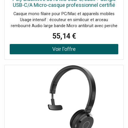
USB-C/A Micro-casque professionnel certifié
Microsoft Teams avec triple connexion Jack,
Casque mono filaire pour PC/Mac et appareils mobiles
USB-A et USB-C.
Usage intensif : écouteur en similicuir et arceau
rembourré Audio large bande Micro antibruit avec perche
rotative à 180° Protection auditive SoundGuard Boîtier de
55,14 €
commandes : prise d’appels, mute, réglage du volume
Certifié Microsoft Teams [NOUVEAU] Dongle inclus : triple
connexion Jack + USB-A + USB-C !