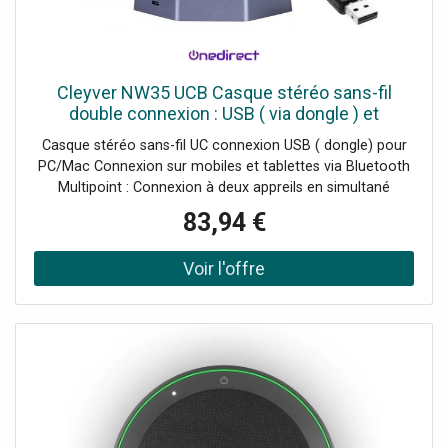
Cleyver NW35 UCB Casque stéréo sans-fil
double connexion : USB ( via dongle ) et
bluetooth
Casque stéréo sans-fil UC connexion USB ( dongle) pour
PC/Mac Connexion sur mobiles et tablettes via Bluetooth
Multipoint : Connexion à deux appreils en simultané
Microphone antibruit pour un son optimal en toutes
83,94 €
circonstances Serre-tête reglable et oreillettes simili-cuir
Version Duo pour rester concentré sur sa conversation
Portée 30 mètres Compatible tout softphone