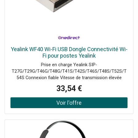
Yealink WF40 Wi-Fi USB Dongle Connectivité Wi-
Fi pour postes Yealink
Prise en charge Yealink SIP-
T27G/T29G/T46G/T48G/T41S/T42S/T46S/T48S/T52S/T
54S Connexion fiable Vitesse de transmission élevée
Simple d'utilisation Plug and Play Faible consommation
33,54 €
électrique