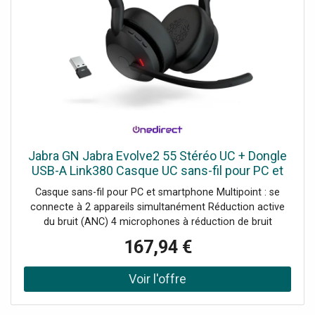
Jabra GN Jabra Evolve2 55 Stéréo UC + Dongle
USB-A Link380 Casque UC sans-fil pour PC et
mobile avec Dongle USB-A Link380.
Casque sans-fil pour PC et smartphone Multipoint : se
connecte à 2 appareils simultanément Réduction active
du bruit (ANC) 4 microphones à réduction de bruit
Busylight à 360° intégrée Jusqu'à 18h d'autonomie
167,94 €
Version UC : compatible tous softphones