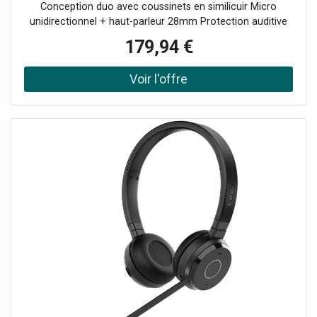
Conception duo avec coussinets en similicuir Micro
unidirectionnel + haut-parleur 28mm Protection auditive
Jabra SafeTone Technologie Bluetooth : 5.2 Busylight
179,94 €
intégrée Autonomie en appel : jusqu'à 16h Recharge via le
socle fourni Certifié Microsoft Teams