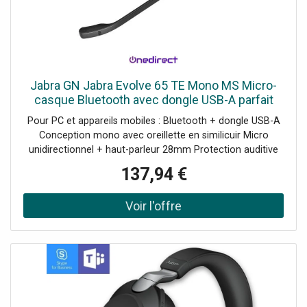
Jabra GN Jabra Evolve 65 TE Mono MS Micro-
casque Bluetooth avec dongle USB-A parfait
pour les appels quotidiens et l'écoute de
Pour PC et appareils mobiles : Bluetooth + dongle USB-A
musique.
Conception mono avec oreillette en similicuir Micro
unidirectionnel + haut-parleur 28mm Protection auditive
Jabra SafeTone Technologie Bluetooth : 5.2 Busylight
137,94 €
intégrée Autonomie en appel : jusqu'à 16h Certifié
Microsoft Teams