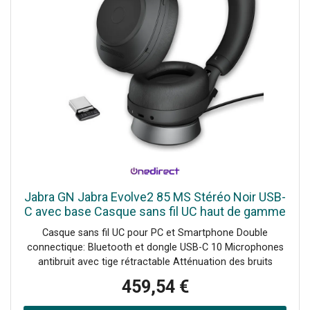
Jabra GN Jabra Evolve2 85 MS Stéréo Noir USB-
C avec base Casque sans fil UC haut de gamme
pour PC et téléphone portable avec connexion
Casque sans fil UC pour PC et Smartphone Double
dongle USB-C optimisé
connectique: Bluetooth et dongle USB-C 10 Microphones
antibruit avec tige rétractable Atténuation des bruits
parasites numérique Autonomie jusqu'à 37hd'utilisation
459,54 €
Compatible avec tous les Softphones du marché Optimisé
pour Microsoft Teams