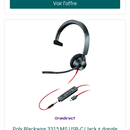
Poly Blackwire 3315 MS USB-C/Jack + dongle