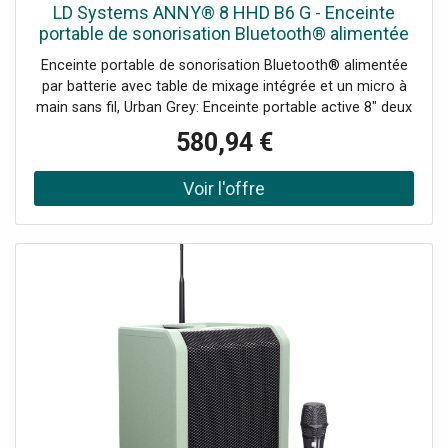
LD Systems ANNY® 8 HHD B6 G - Enceinte
portable de sonorisation Bluetooth® alimentée
par - Haut-parleur actif sans fil
Enceinte portable de sonorisation Bluetooth® alimentée
par batterie avec table de mixage intégrée et un micro à
main sans fil, Urban Grey: Enceinte portable active 8" deux
voies, full-range, Table de mixage intégrée 5 canaux avec
580,94 €
égaliseur 3 bandes, réverbération et délai, Longue
autonomie sur batterie: jusqu'à 11 heures (mode ECO)/3,5
heures (volume maxi), Microphone à main sans fil,
alimenté par 2 piles AA, Bluetooth® 5.0 et streaming
stéréo (mode TWS) avec deux ANNY®, Un son clair et
sans distorsion, même à volume maximal, grâce au DSP
DynX® de 2e génération, 2 entrées micro/ligne pour des
options de connexion polyvalentes, 1 canal stéréo avec
prise jack 3,5 mm (AUX) ou Cinch, Mode
priorité/atténuation automatique pour privilégier le signal
du microphone, Coffret incliné vers l'arrière, assurant une
dispersion sonore optimale, Puits de 35 mm pour
utilisation sur un pied d'enceinte, Port USB-C pour charger
une tablette ou un smartphone, Entrée pour pédale
Footswitch, pour un contrôle facile (mains libres) des