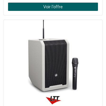
et DSP Bose
l'ANNY® 8 peut également être se monter sur un pied
d'enceinte. Grâce à sa table de mixage 5 canaux intégrée,
ses égaliseurs à 3 bandes, ses 5 préréglages d'utilisation
(MUSIC, LIVE, VOCAL, ECO, FLAT) et ses effets tels que la
réverbération et le délai, elle réunit sous un look compat
et intemporel des fonctions complètes et une qualité
sonore exceptionnelle. Les possibilités de connexion de
l'ANNY® 8 sont impressionnantes: deux entrées
micro/ligne sur connecteur Combo, une entrée stéréo sur
mini-jack 3,5 mm (AUX) et RCA/cinch, ainsi que le
streaming Bluetooth 5.0 avec codec AAC. La diversité des
entrées disponibles autorise une grande variété de
configurations pour sonoriser parole, musique ou les
deux. L'entrée pour pédale de type footswitch vous
permet d'activer/désactiver au pied les effets de
réverbération et de délai facilement, sans les mains,
pendant que vous jouez ou chantez. La fonction "Priority"
garantit des annonces claires et audibles dans toutes les
situations. Pour ce faire, il suffit de sélectionner votre
micro dans les paramètres de priorité et la musique sera
automatiquement atténuée dès que vous parlerez...