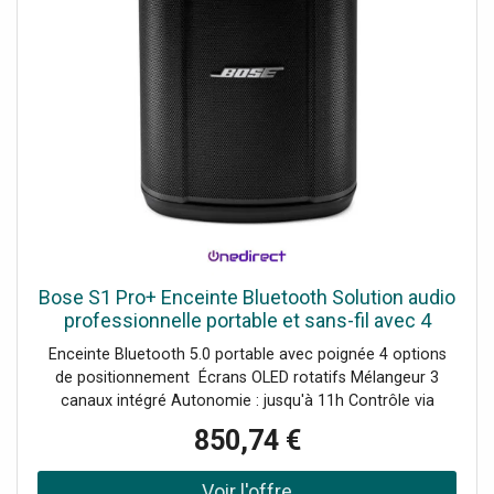
Bose S1 Pro+ Enceinte Bluetooth Solution audio
professionnelle portable et sans-fil avec 4
options de positionnement.
Enceinte Bluetooth 5.0 portable avec poignée 4 options
de positionnement Écrans OLED rotatifs Mélangeur 3
canaux intégré Autonomie : jusqu'à 11h Contrôle via
l'application Bose Music Accessoires sans-fil et support
850,74 €
en option