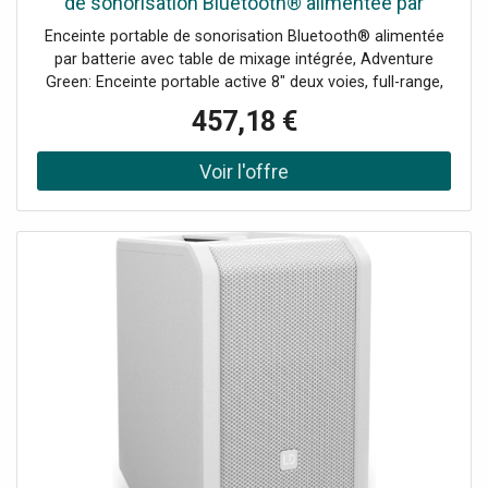
de sonorisation Bluetooth® alimentée par
batterie - Haut-parleur actif sans fil
Enceinte portable de sonorisation Bluetooth® alimentée
par batterie avec table de mixage intégrée, Adventure
Green: Enceinte portable active 8" deux voies, full-range,
Table de mixage intégrée 5 canaux avec égaliseur 3
457,18 €
bandes, réverbération et délai, Longue autonomie sur
batterie: jusqu'à 11 heures (mode ECO)/3,5 heures
(volume maxi), Bluetooth® 5.0 et streaming stéréo (mode
TWS) avec deux ANNY®, Un son clair et sans distorsion,
même à volume maximal, grâce au DSP DynX® de 2e
génération, 2 entrées micro/ligne pour des options de
connexion polyvalentes, 1 canal stéréo avec prise jack 3,5
mm (AUX) ou Cinch, Mode priorité/atténuation
automatique pour privilégier le signal du microphone,
Coffret incliné vers l'arrière, assurant une dispersion
sonore optimale, Puits de 35 mm pour utilisation sur un
pied d'enceinte, Port USB-C pour charger une tablette ou
un smartphone, Entrée pour pédale Footswitch, pour un
contrôle facile (mains libres) des effets, Support intégré
pour tablette ou téléphone, ANNY® – Votre solution
sonore alimentée par batterie, adaptée à vraiment toutes