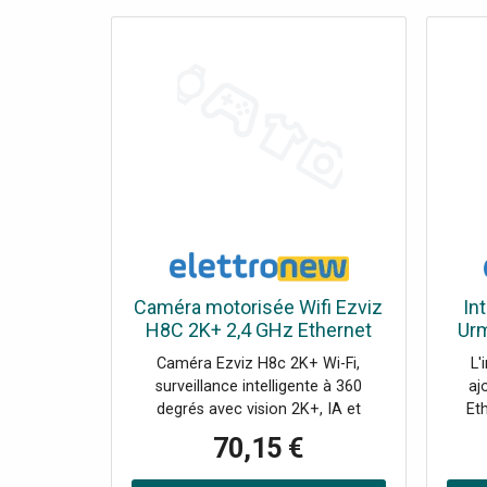
Caméra motorisée Wifi Ezviz
In
H8C 2K+ 2,4 GHz Ethernet
Urm
RJ45 M12 303102611
Caméra Ezviz H8c 2K+ Wi-Fi,
L'
surveillance intelligente à 360
aj
degrés avec vision 2K+, IA et
Et
défense active, avec les
10
70,15 €
caractéristiques suivantes : Objectif
dist
: 4 mm F1.6 - 6 mm F1.6 Résolution:
dir