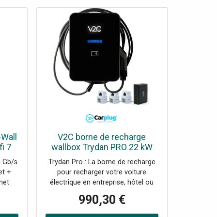
-Wall
V2C borne de recharge
i 7
wallbox Trydan PRO 22 kW
s
triphasé - câble T2S 5m - Wifi
5 Gb/s
Trydan Pro : La borne de recharge
stion
- RFID - ETHERNET - OCPP
et +
pour recharger votre voiture
r
net
électrique en entreprise, hôtel ou
PC ou
centre commercial Le Trydan Pro
990,30 €
 SDN :
22kW triphasé est une borne de
 ou
recharge pour véhicules électriques