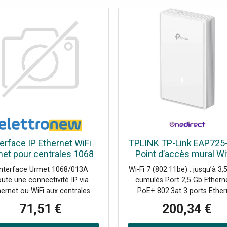
terface IP Ethernet WiFi
TPLINK TP-Link EAP725
et pour centrales 1068
Point d’accès mural Wif
1068/013A
triple débit avec port
interface Urmet 1068/013A
Wi-Fi 7 (802.11be) : jusqu’à 3,
Ethernet 2,5G, PoE et ge
oute une connectivité IP via
cumulés Port 2,5 Gb Ethern
centralisée, idéal pou
hernet ou WiFi aux centrales
PoE+ 802.3at 3 ports Ether
profiter de hautes
68, permettant la gestion à
intégrés pour connecter TV, 
71,51 €
200,34 €
ance via APP avec installation
téléphonie IP Gestion Omada
ecte sur carte mère. Tension
cloud, contrôleur matériel