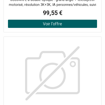
motorisé, résolution 3K+3K, IA personnes/véhicules, suivi
intelligent, vision à 360° et défense active. Double objectif
99,55 €
3K + 3K pour une couverture large et détaillée Objectif
grand angle + téléobjectif motorisé pan & tilt Détection IA
de formes humaines et véhicules sur les deux objectifs
Suivi automatique intelligent avec détection simultanée
Vision panoramique 360° et vision nocturne en couleur
Support microSD jusqu'à 512 Go et CloudPlay EZVIZ