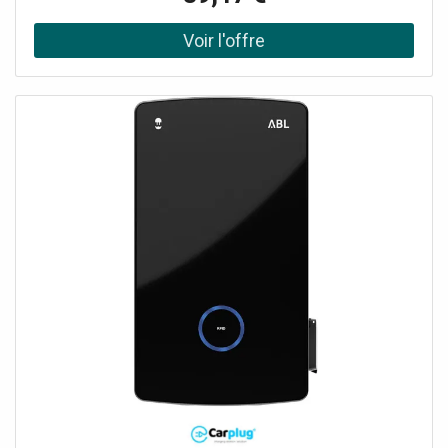
toutes les bornes ABL offrent le plus haut niveau de
sécurité. Avantages principaux - version Controler
Connexion backend/OCPP via réseau mobile (LTE), réseau
local (LAN) ou sans fil (WLAN) Possibilité d'installer des
réseaux collectifs avec jusqu'à 30 points de charge,
évolutifs jusqu'à 100 points Interfaces standardisées pour
l'intégration dans des systèmes externes via OCPP Smart
Charging ou Modbus TCP Compteur électrique conforme
à la directive MID pour une facturation précise
Compatibilité Plug & Charge (ISO15118) pour une
utilisation simplifiée Haute protection avec un indice IP55
contre la poussière et l'eau, et IK10 contre les impacts
Avantages principaux - version Extender Connexion
backend/OCPP via le Controller pour une gestion
centralisée Possibilité d'installer des réseaux collectifs
avec jusqu'à 30 points de charge, évolutifs jusqu'à 100
points Interfaces standardisées pour intégrer facilement
des systèmes externes via OCPP Smart Charging (via
Controller) ou Modbus TCP Compteur électrique
conforme à la directive MID, garantissant une facturation
précise et réglementée Fonctionnalité Plug & Charge
(ISO15118) pour une expérience...