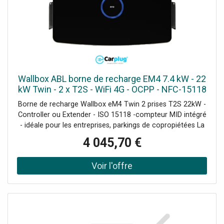
Wallbox ABL borne de recharge EM4 7.4 kW - 22
kW Twin - 2 x T2S - WiFi 4G - OCPP - NFC-15118
Borne de recharge Wallbox eM4 Twin 2 prises T2S 22kW -
Controller ou Extender - ISO 15118 -compteur MID intégré
- idéale pour les entreprises, parkings de copropiétées La
borne de recharge ABL Wallbox eM4 Twin est la solution
4 045,70 €
idéale pour les entreprises, les résidences, les parkings et
même les foyers. Dotée de prises de type 2S avec volets
de protection, cette borne de recharge doubles permet la
recharge simultanée de deux véhicules. Grâce à
l'application mobile, les câbles de charge peuvent être
verrouillés ou déverrouillés à tout moment pour une
utilisation simplifiée. Installation rapide et utilisation
intuitive Avec plusieurs options d'entrée pour le câble