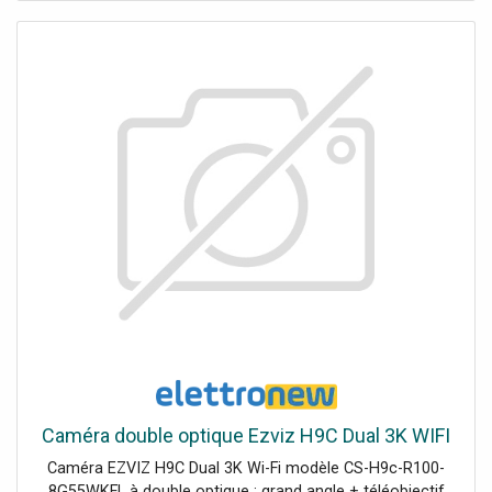
personnes/véhicules sans frais supplémentaires + zones
et sensibilités personnalisables Vision nocturne en couleur
avec projecteurs intégrés (ou IR en N/B) Wi-Fi 6 (2,4 GHz),
audio bidirectionnel, défense active et H.265.
Caméra double optique Ezviz H9C Dual 3K WIFI
Caméra EZVIZ H9C Dual 3K Wi-Fi modèle CS-H9c-R100-
8G55WKFL à double optique : grand angle + téléobjectif