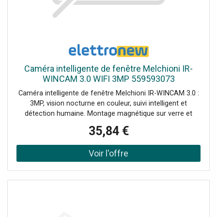
Caméra intelligente de fenêtre Melchioni IR-
WINCAM 3.0 WIFI 3MP 559593073
Caméra intelligente de fenêtre Melchioni IR-WINCAM 3.0 :
3MP, vision nocturne en couleur, suivi intelligent et
détection humaine. Montage magnétique sur verre et
notifications avec vérification vidéo sur le smartphone.
35,84 €
Alimentation : USB 5V 1.0 Ampère Puissance 5 Watt Max
Mode Connexion : Wi-Fi 2.4 GHz avec cryptage
WEP/WPA/WPA2 Résolution : 3Mpx Full HD 25 fps avec
optimisation automatique du blanc/noir et de l'exposition
Vision nocturne en couleur plus fonction antireflet pour
des prises de vue plus lisibles depuis la fenêtre Détection
humaine AI plus suivi intelligent pour des alertes ciblées
Alertes : réglables sur 3 niveaux de sensibilité Installation
: pour intérieur Montage : à fenêtre par support adhésif