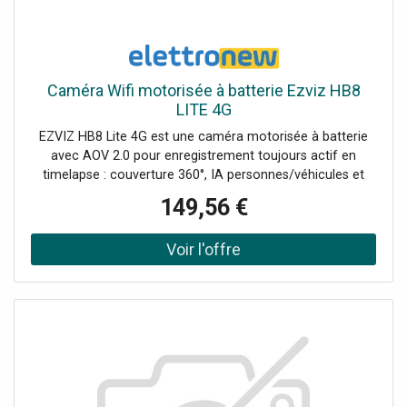
Caméra Wifi motorisée à batterie Ezviz HB8
LITE 4G
EZVIZ HB8 Lite 4G est une caméra motorisée à batterie
avec AOV 2.0 pour enregistrement toujours actif en
timelapse : couverture 360°, IA personnes/véhicules et
vision nocturne en couleurs, idéale là où vous n'avez pas
149,56 €
de prises de courant. Résolution 2K+ pour des détails nets
en extérieur Always-On Video 2.0 (AOV) : timelapse
continu + vidéo normale sur les événements Motorisée
avec vue panoramique 360° et suivi automatique
intelligent IA pour détection personnes et véhicules +
zones personnalisables Batterie au lithium rechargeable
5.200 mAh + compatible avec panneaux solaires EZVIZ
Type-C Wi-Fi 6 (2,4 GHz), audio bidirectionnel, sirène +
stroboscope, microSD 512GB / CloudPlay.