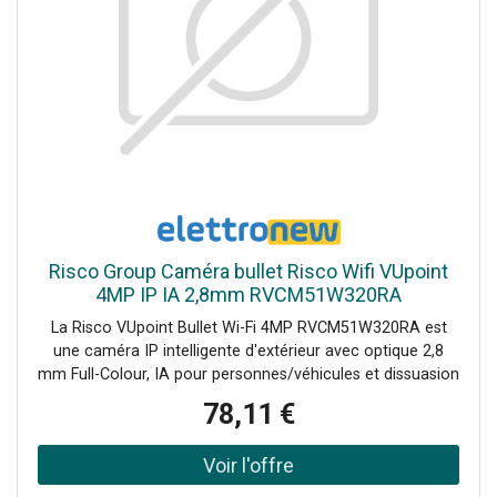
Risco Group Caméra bullet Risco Wifi VUpoint
4MP IP IA 2,8mm RVCM51W320RA
La Risco VUpoint Bullet Wi-Fi 4MP RVCM51W320RA est
une caméra IP intelligente d'extérieur avec optique 2,8
mm Full-Colour, IA pour personnes/véhicules et dissuasion
active avec stroboscope et clignotants rouge/bleu. Audio
78,11 €
bidirectionnel et microSD jusqu'à 256GB. Résolution 4MP
(2560×1440) à 25 fps pour des images nettes Optique fixe
2,8 mm avec imagerie Full-Colour en faible luminosité IA :
personnes/véhicules, intrusion, franchissement de ligne,