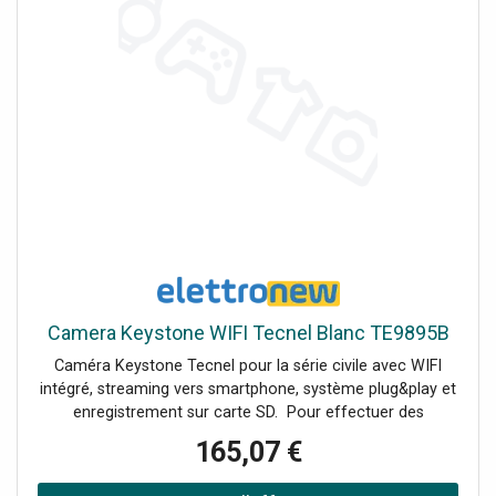
magnétique (inclus) Compression vidéo : H.264 H.265 haut
profil Indice de protection : IP20 Plateforme supportée :
Android/iOS Enregistrement sur MicroSD jusqu'à 256 GB
(haute vitesse recommandée) non incluse
Camera Keystone WIFI Tecnel Blanc TE9895B
Caméra Keystone Tecnel pour la série civile avec WIFI
intégré, streaming vers smartphone, système plug&play et
enregistrement sur carte SD. Pour effectuer des
enregistrements, le dispositif Dearhome nécessite
165,07 €
l'insertion d'une carte SD à l'intérieur. Un adaptateur
Keystone (RJ45) doit être fourni, en fonction du modèle