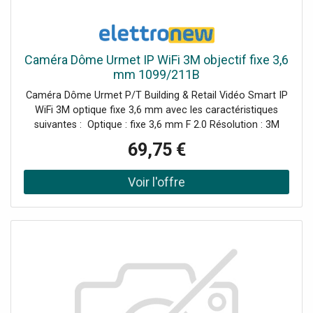
Caméra Dôme Urmet IP WiFi 3M objectif fixe 3,6
mm 1099/211B
Caméra Dôme Urmet P/T Building & Retail Vidéo Smart IP
WiFi 3M optique fixe 3,6 mm avec les caractéristiques
suivantes : Optique : fixe 3,6 mm F 2.0 Résolution : 3M
Distance d'illumination IR : 10 LED IR 850 nm (8 mètres-10
69,75 €
mètres) Antenne WiFi : externe Audio : microphone et
haut-parleur intégrés Emplacement pour carte Micro-SD
(mémoire non incluse) OUI, Maximum 128 GB Utilisation :
Intérieur