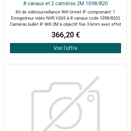
8 canaux et 2 caméras 2M 1098/820
Kit de vidéosurveillance Wifi Urmet IP comprenant: 1
Enregistreur vidéo NVR H265 à 8 canaux code 1098/8202
Caméras bullet IP Wifi 2M à objectif fixe 3.6mm avec effet
dissuasif2 Alimentations pour les caméras1 Alimentation
366,20 €
pour NVR1 souris1 CD Le kit Wi-Fi 1098/820 permet
d'afficher jusqu'à 8 caméras sans fil 1099/218. La gestion
et la lecture des images en direct peuvent se faire
localement ou à distance via l'application iUVSpro et/ou le
SW UVSpro. En cas d'alarme, le système peut envoyer des
notifications push.Facile à installer et simple à configurer,
le kit 1098/820 est la solution idéale pour le résidentiel et
les petites entreprises. Pour étendre le kit, ajoutez des
caméras 1099/218.