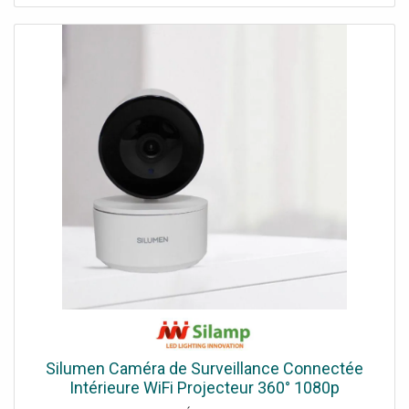
entrée/sortie de zone, suivi des piétons Vision nocturne :
IR jusqu'à 25 m + lumière blanche jusqu'à 20 mètres
Dissuasion active : stroboscope et clignotants rouge &
bleu Audio : microphone + haut-parleur intégrés
(bidirectionnel) + I/O audio Compression H.264/H.265,
enregistrement sur microSD jusqu'à 256GB Protection
IP64, compatibilité ONVIF S Alimentation 12V DC avec
alimentation USB-C incluse
Silumen Caméra de Surveillance Connectée
Intérieure WiFi Projecteur 360° 1080p