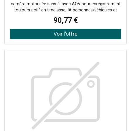
caméra motorisée sans fil avec AOV pour enregistrement
toujours actif en timelapse, IA personnes/véhicules et
vision panoramique 360° : idéale pour extérieurs et lieux
90,77 €
éloignés. 4MP (2K+) sans fil : images nettes et installation
flexible sans prise Always-On Video 2.0 (AOV) : timelapse
continu + clip événement à vitesse normale IA pour
détection de personnes et véhicules + zones et
sensibilités personnalisables Motorisée avec couverture
panoramique 360° et suivi automatique Double
connectivité 4G + Wi-Fi 6 avec basculement automatique
(nécessite Nano SIM et forfait de données pour 4G) Kit
avec panneau solaire inclus : recharge efficace jusqu'à 5
W (câble 3 m).