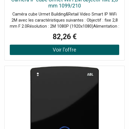
mm 1099/210
Caméra cube Urmet Building&Retail Video Smart IP WiFi
2M avec les caractéristiques suivantes : Objectif : fixe 2,8
mm F 2.0Résolution : 2M 1080P (1920x1080)Alimentation :
12 VDC/PoEMicrophone et haut-parleur
82,26 €
intégrésEmplacement pour carte Micro SD (mémoire non
incluse) Maximum 256 Go Caméra Wifi avec objectif fixe
et résolution 1080p. Compatible avec les équipements
d'enregistrement vidéo HVR et NVR de la série Urmet, la
gamme de caméras Wifi comprend un emplacement pour
carte SD (en option) pour une utilisation autonome.