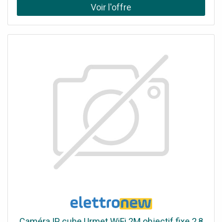
commerciale exigeante. Technologie IPS : Angles de
vision larges pour un affichage optimal sous tous les
angles.
Caméra IP cube Urmet WiFi 2M objectif fixe 2,8