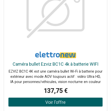
Caméra bullet Ezviz BC1C 4k à batterie WIFI
EZVIZ BC1C 4K est une caméra bullet Wi-Fi à batterie pour
extérieur avec mode AOV toujours actif : vidéo Ultra HD,
IA pour personnes/véhicules, vision nocturne en couleur
et jusqu'à 180 jours d'autonomie. Résolution 4K Ultra HD
137,75 €
pour des détails plus nets sur de grandes zones
extérieures Mode AOV (Always-On Video) : enregistrement
continu/time-lapse + clip événement Batterie 10.400 mAh
jusqu'à 180 jours (utilisation typique) IA