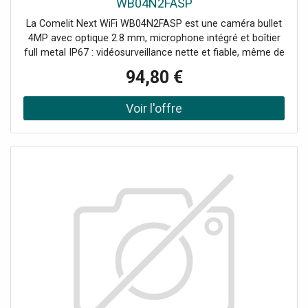
WB04N2FASP
La Comelit Next WiFi WB04N2FASP est une caméra bullet
4MP avec optique 2.8 mm, microphone intégré et boîtier
full metal IP67 : vidéosurveillance nette et fiable, même de
nuit. Tension d'alimentation 12VDC Consommation max 5
94,80 €
Watt Système : Wi-Fi compatible avec kit Wi-Fi série Next
(code WBK4N04NA) Résolution 4MP (2560×1440) pour
des détails plus clairs Optique fixe 2.8 mm avec large
angle de vue Vision nocturne évoluée : ColorUp, Dual Light
(IR + LED blanc) et LED IR Microphone intégré pour audio
en enregistrement/vision en direct Indice de protection
IP67 Alimentation 12VDC incluse dans le paquet
Accessoires compatibles : JBA-01A, JBA-BA, CMA-BA,
WMA-BA, PMA-A, AMA-A