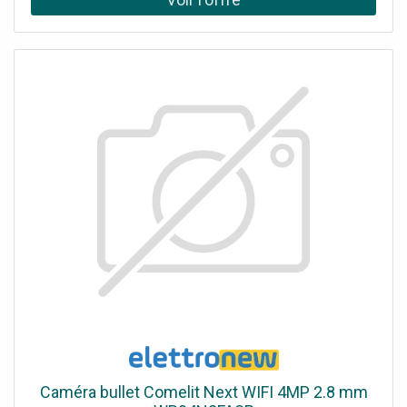
SANS LIMITE La technologie n'a plus de frontière !
Connectez-vous à votre système de surveillance tout en
étant en déplacement à l'étranger, grâce à ses multiples
fonctionnalités innovantes. LaCaméra de Surveillance
Intérieure Connectée WiFi Ronde 360° 1080pvous offre la
possibilité de maîtriser votre installation à 100% du
moment que vous bénéficiez d'une connexion internet.
Voyager en toute quiétude et surveiller son habitation,
c'est possible avec cette caméra intelligente !
Caméra bullet Comelit Next WIFI 4MP 2.8 mm