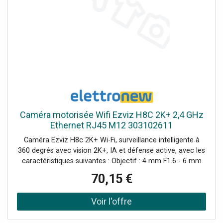
Caméra motorisée Wifi Ezviz H8C 2K+ 2,4 GHz
Ethernet RJ45 M12 303102611
Caméra Ezviz H8c 2K+ Wi-Fi, surveillance intelligente à
360 degrés avec vision 2K+, IA et défense active, avec les
caractéristiques suivantes : Objectif : 4 mm F1.6 - 6 mm
F1.6 Résolution: 2560×1440 (2K+), 30 fps Angles de vision
70,15 €
: jusqu'à 104 degrés en diagonale Rotation : 350 degrés à
l'horizontale / 80 degrés à la verticale Vision nocturne :
jusqu'à 30 m, IR ou couleur Compression vidéo : H.265 /
H.264 Audio : communication bidirectionnelle Connexion :