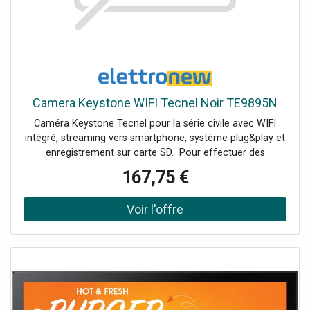
Camera Keystone WIFI Tecnel Noir TE9895N
Caméra Keystone Tecnel pour la série civile avec WIFI
intégré, streaming vers smartphone, système plug&play et
enregistrement sur carte SD. Pour effectuer des
enregistrements, le dispositif Dearhome nécessite
167,75 €
l'insertion d'une carte SD à l'intérieur. Un adaptateur
Keystone (RJ45) doit être fourni, en fonction du modèle
de fruit en votre possession.