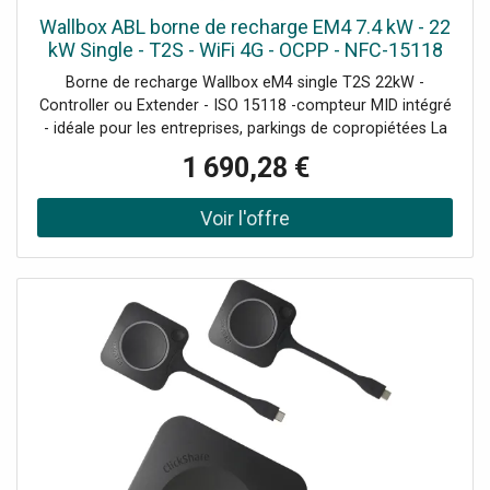
Wallbox ABL borne de recharge EM4 7.4 kW - 22
kW Single - T2S - WiFi 4G - OCPP - NFC-15118
Borne de recharge Wallbox eM4 single T2S 22kW -
Controller ou Extender - ISO 15118 -compteur MID intégré
- idéale pour les entreprises, parkings de copropiétées La
borne de recharge ABL Wallbox eM4 Single est la solution
1 690,28 €
idéale pour les entreprises, les résidences, les parkings et
même les foyers. Dotée d'une prise de type 2S avec
volets de protection, cette borne de recharge doubles
permet la recharge d'un véhicule électrique. Grâce à
l'application mobile, le câble de recharge peut être
verrouillé ou déverrouillé à tout moment pour une
utilisation simplifiée. Installation rapide et utilisation
intuitive Avec plusieurs options d'entrée pour le câble
d'alimentation, l'installation de la ABL Wallbox eM4 Single
est rapide et peut être réalisée par une seule personne.
L'application de configuration ABL, disponible sur Android
et iOS, rend la mise en service encore plus facile. Son
interface intuitive fournit des retours visuels et sonores
pour garantir une expérience utilisateur fluide. Une borne