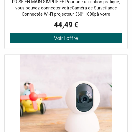
PRISE EN MAIN SIMPLIFIÉE Pour une utilisation pratique,
vous pouvez connecter votreCaméra de Surveillance
Connectée Wi-Fi projecteur 360° 1080pà votre
smartphone, grâce à l'application Tuya disponible sur IOS
44,49 €
et Android. Vous pourrez ensuite avoir accès à ce qui se
passe dans votre maison en temps réel, même en étant
absent. La caméra a une tension de 5V. L'adaptateur
secteur (transformateur) est fourni. SOYEZ 100%
CONNECTÉ LaCaméra de Surveillance Connectée Wi-Fi
projecteur 360° 1080ppeut surveiller votre maison le jour
comme la nuit. En effet, elle possède une vision nocturne
et détecte les mouvements jusqu'à 5 mètres, pour une
sécurité optimale. Autrement dit, toute intrusion vous sera
automatiquement notifiée via l'application. De plus, il vous
est possible de convertir cet objet en Babyphone. Équipez
votre habitation d'une caméra connectée et bénéficiez
d'une surveillance accrue. STOCKEZ SUR LE CLOUD La
Caméra de Surveillance Connectée Wi-Fi projecteur 360°
1080p vous garantit une mise en marche simplifiée, grâce
à sa technologie intégrée. Elle peut effectuer des
rotations jusqu'à 360° et est dotée d'un angle de vue de
135°. Avec sa résolution d'image Full HD (1930x1080p),