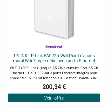
TPLINK TP-Link EAP725-Wall Point d’accès
mural Wifi 7 triple débit avec ports Ethernet
2,5G, PoE et gestion centralisée, idéal pour
Wi-Fi 7 (802.11be) : jusqu’à 3,5 Gb/s cumulés Port 2,5 Gb
profiter de hautes
Ethernet + PoE+ 802.3at 3 ports Ethernet intégrés pour
connecter TV, PC ou téléphonie IP Gestion Omada SDN :
cloud, contrôleur matériel ou logiciel Design mural ultra-fin
200,34 €
(23,9 mm), idéal pour hôtels et bureaux Fonction Mesh,
roaming fluide et optimisation automatique des canaux
Sécurité avancée : WPA3, VLAN, portail captif, détection
rogue AP Installation rapide : remplacement direct des