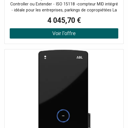
Controller ou Extender - ISO 15118 -compteur MID intégré
- idéale pour les entreprises, parkings de copropiétées La
borne de recharge ABL Wallbox eM4 Twin est la solution
4 045,70 €
idéale pour les entreprises, les résidences, les parkings et
même les foyers. Dotée de prises de type 2S avec volets
de protection, cette borne de recharge doubles permet la
recharge simultanée de deux véhicules. Grâce à
l'application mobile, les câbles de charge peuvent être
verrouillés ou déverrouillés à tout moment pour une
utilisation simplifiée. Installation rapide et utilisation
intuitive Avec plusieurs options d'entrée pour le câble
d'alimentation, l'installation de la ABL Wallbox eM4 Twin
est rapide et peut être réalisée par une seule personne.
L'application de configuration ABL, disponible sur Android
et iOS, rend la mise en service encore plus facile. Son
interface intuitive fournit des retours visuels et sonores
pour garantir une expérience utilisateur fluide. Une borne
de recharge adaptée à vos besoins spécifiques La borne
de recharge ABL Wallbox eM4 Twin est disponible en
version Controller, avec une unité de contrôle intégrée, ou
en version Extender pour étendre de manière économique