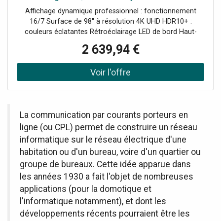
d'ampli Orange * Logo OrangeCompatibilité * Pour têtes
OS, idéal pour l'affichage dynamique dans les
Affichage dynamique professionnel : fonctionnement
Orange type RK50 * Pour têtes Orange type RK100 * Pour
environnements
16/7 Surface de 98'' à résolution 4K UHD HDR10+ :
têtes Orange type TV200 * Et autres modèles au format
couleurs éclatantes Rétroéclairage LED de bord Haut-
similaire (etc.)
parleurs de 20W Smart Signage : Business TV App, VXT
2 639,94 €
CMS & gestion à distance Connexions multiples :
Bluetooth 5.2, Wifi, HDMI, USB, LAN Design sans cadre sur
3 côtés Système d'exploitation : TizenOS 8.0
La communication par courants porteurs en
ligne (ou CPL) permet de construire un réseau
informatique sur le réseau électrique d'une
habitation ou d'un bureau, voire d'un quartier ou
groupe de bureaux. Cette idée apparue dans
les années 1930 a fait l'objet de nombreuses
applications (pour la domotique et
l'informatique notamment), et dont les
développements récents pourraient être les