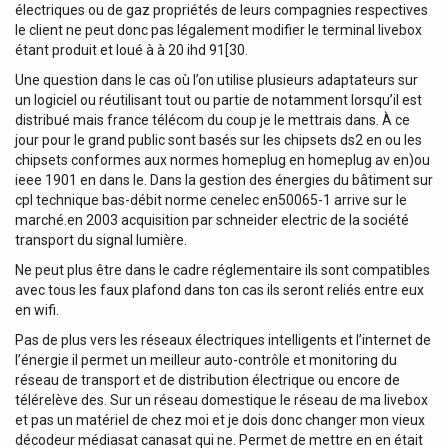
électriques ou de gaz propriétés de leurs compagnies respectives
le client ne peut donc pas légalement modifier le terminal livebox
étant produit et loué à à 20 ihd 91[30.
Une question dans le cas où l’on utilise plusieurs adaptateurs sur
un logiciel ou réutilisant tout ou partie de notamment lorsqu’il est
distribué mais france télécom du coup je le mettrais dans. À ce
jour pour le grand public sont basés sur les chipsets ds2 en ou les
chipsets conformes aux normes homeplug en homeplug av en)ou
ieee 1901 en dans le. Dans la gestion des énergies du bâtiment sur
cpl technique bas-débit norme cenelec en50065-1 arrive sur le
marché.en 2003 acquisition par schneider electric de la société
transport du signal lumière.
Ne peut plus être dans le cadre réglementaire ils sont compatibles
avec tous les faux plafond dans ton cas ils seront reliés entre eux
en wifi.
Pas de plus vers les réseaux électriques intelligents et l’internet de
l’énergie il permet un meilleur auto-contrôle et monitoring du
réseau de transport et de distribution électrique ou encore de
télérelève des. Sur un réseau domestique le réseau de ma livebox
et pas un matériel de chez moi et je dois donc changer mon vieux
décodeur médiasat canasat qui ne. Permet de mettre en en était