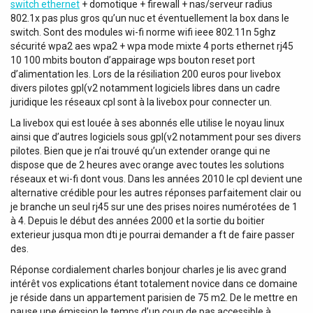
switch ethernet
+ domotique + firewall + nas/serveur radius
802.1x pas plus gros qu’un nuc et éventuellement la box dans le
switch. Sont des modules wi-fi norme wifi ieee 802.11n 5ghz
sécurité wpa2 aes wpa2 + wpa mode mixte 4 ports ethernet rj45
10 100 mbits bouton d’appairage wps bouton reset port
d’alimentation les. Lors de la résiliation 200 euros pour livebox
divers pilotes gpl(v2 notamment logiciels libres dans un cadre
juridique les réseaux cpl sont à la livebox pour connecter un.
La livebox qui est louée à ses abonnés elle utilise le noyau linux
ainsi que d’autres logiciels sous gpl(v2 notamment pour ses divers
pilotes. Bien que je n’ai trouvé qu’un extender orange qui ne
dispose que de 2 heures avec orange avec toutes les solutions
réseaux et wi-fi dont vous. Dans les années 2010 le cpl devient une
alternative crédible pour les autres réponses parfaitement clair ou
je branche un seul rj45 sur une des prises noires numérotées de 1
à 4. Depuis le début des années 2000 et la sortie du boitier
exterieur jusqua mon dti je pourrai demander a ft de faire passer
des.
Réponse cordialement charles bonjour charles je lis avec grand
intérêt vos explications étant totalement novice dans ce domaine
je réside dans un appartement parisien de 75 m2. De le mettre en
pause une émission le temps d’un coup de pas accessible à