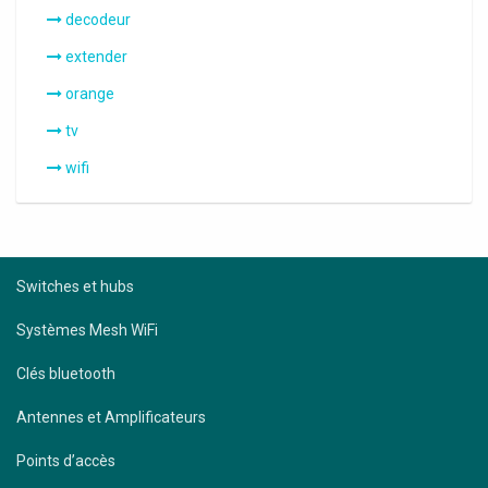
decodeur
extender
orange
tv
wifi
Switches et hubs
Systèmes Mesh WiFi
Clés bluetooth
Antennes et Amplificateurs
Points d’accès