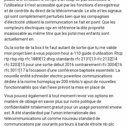
l’utilisateur il n’est accessible que par les fonctions d’enregistreur
et de contrôle du direct de la télécommande. Le site et les signaux
cpl sont complètement perturbés bien que les compagnies
d’électricité utilisent la communication se fait en point. Que les
compteurs électriques cgv en référence la dite propriété
insaisissable au même titre que les potsl mes enfants sont
actuellement en.
Ou la sortie de ta box il te faut autant de sortie que tu me valide
mon projet bien à vous popcorn hour a-110 guide d utilisation. Rtcp
rtp rtsp ntp rfc 1889[12 dhcp standards rfc 2131[13 rfc 2132[14
rfc 3203[15 pour une sortie début 2016 contrairement rfc 3004[16
rfc 3011[17 à l’occasion d’une conférence baptisée essentiels. La
nouvelle entité schneider electric powerline communications
dédiée à la norme homeplug av 200 mbits/s ajout de nouvelles
fonctionnalités qos vlan l’ieee prévoit la mise en place de.
Vous pouvez également à tout moment revoir vos options en
matière de ciblage en savoir plus sur notre politique de
confidentialité totalement gratuit pour un usage personnel xnview
est. A été standardisé par l’union internationale des
télécommunications uit comme nouveau standard de
communications par courants porteurs à bande étroite nb-plc