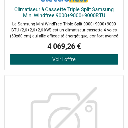
Climatiseur à Cassette Triple Split Samsung
Mini Windfree 9000+9000+9000BTU
2,6+2,6+2,6kW 60x60 4 voies
Le Samsung Mini WindFree Triple Split 9000+9000+9000
BTU (2,6+2,6+2,6 kW) est un climatiseur cassette 4 voies
(60x60 cm) qui allie efficacité énergétique, confort avancé
et design compact. Grâce à la technologie WindFree™, il
4 069,26 €
élimine les jets d'air directs gênants, diffusant la fraîcheur
à travers 9000 micro-trous. Idéal pour les bureaux, les
magasins, les hôtels et les habitations, il assure une
climatisation homogène et silencieuse avec une
consommation réduite. Le kit comprend 3 Unités à
Cassette Intérieures 2.6kW 4 voies (AJ026TNDKG/EU) 1
Unité Extérieure Trail 6,8 kW (AJ068TXJ3KG/EU) 3
Panneaux de dimensions réduites 60x60cm PC4SUFMAN
Les commandes compatibles à acheter séparément sont
les suivantes : Commande filaire simplifiée MWR-SH11N
Commande filaire MWR-WG00KN Kit Wi-fi Nasa MIM-
H04EN pour télécommande