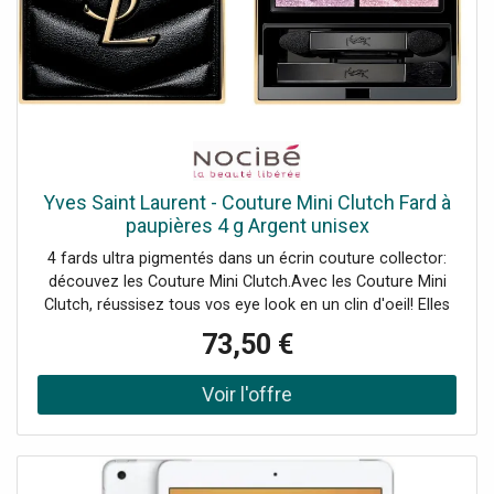
Yves Saint Laurent - Couture Mini Clutch Fard à
paupières 4 g Argent unisex
4 fards ultra pigmentés dans un écrin couture collector:
découvez les Couture Mini Clutch.Avec les Couture Mini
Clutch, réussisez tous vos eye look en un clin d'oeil! Elles
vous permettent d'associer facilement chaque fard pour
73,50 €
un regard intense et captivant.Des harmonies pour tous
les looks.Avec des harmonies de 4 fards, les Couture Mini
Clutch ont été pensées pour les amateurs de looks nudes
comme de looks plus audacieux et colorés. Quelle que
soit votre envie makeup, il y a forcément une Couture Mini
Clutch pour y répondre!Mini et coutureFaciles à
transporter partout et munies d'un petit pinceau pour