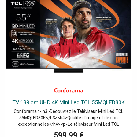
TV 139 cm UHD 4K Mini Led TCL 55MQLED80K
Conforama : <h3>Découvrez le Téléviseur Mini Led TCL
55MQLED80K</h3><h4>Qualité d'image et de son
exceptionnelles</h4><p>Le téléviseur Mini Led TCL
55MQLED80K est un choix idéal pour ceux qui recherchent
599,99 €