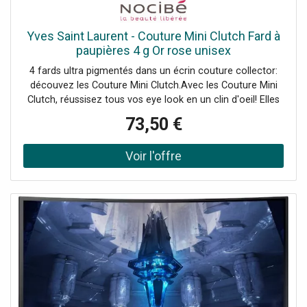
Yves Saint Laurent - Couture Mini Clutch Fard à
paupières 4 g Or rose unisex
4 fards ultra pigmentés dans un écrin couture collector:
découvez les Couture Mini Clutch.Avec les Couture Mini
Clutch, réussisez tous vos eye look en un clin d'oeil! Elles
vous permettent d'associer facilement chaque fard pour
73,50 €
un regard intense et captivant.Des harmonies pour tous
les looks.Avec des harmonies de 4 fards, les Couture Mini
Clutch ont été pensées pour les amateurs de looks nudes
comme de looks plus audacieux et colorés. Quelle que
soit votre envie makeup, il y a forcément une Couture Mini
Clutch pour y répondre!Mini et coutureFaciles à
transporter partout et munies d'un petit pinceau pour
appliquer et estomper facilement les fards, c'est le nouvel
allié de tous vos makeup longue tenue.