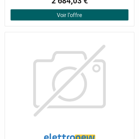
2 684,03 €
élimine les jets d'air directs gênants, diffusant la fraîcheur
à travers 9000 micro-trous. Idéal pour les bureaux, les
magasins, les hôtels et les habitations, il assure une
climatisation homogène et silencieuse avec une
consommation réduite. Le kit comprend 2 Unités à
Cassette Intérieures 2,6 kW 4 voies (AJ026TNDKG/EU) 1
Unité Extérieure Dual 5,0 kW (AJ050TXJ2KG/EU) 2
Panneaux de dimensions réduites 60x60cm PC4SUFMAN
Les commandes compatibles à acheter séparément sont
les suivantes : Commande filaire simplifiée MWR-SH11N
Commande filaire MWR-WG00KN Kit Wi-fi Nasa MIM-
H04EN pour télécommande