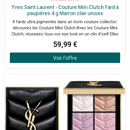
Yves Saint Laurent - Couture Mini Clutch Fard à
paupières 4 g Marron clair unisex
4 fards ultra pigmentés dans un écrin couture collector:
découvez les Couture Mini Clutch.Avec les Couture Mini
Clutch, réussisez tous vos eye look en un clin d'oeil! Elles
vous permettent d'associer facilement chaque fard pour
59,99 €
un regard intense et captivant.Des harmonies pour tous
les looks.Avec des harmonies de 4 fards, les Couture Mini
Clutch ont été pensées pour les amateurs de looks nudes
comme de looks plus audacieux et colorés. Quelle que
soit votre envie makeup, il y a forcément une Couture Mini
Clutch pour y répondre!Mini et coutureFaciles à
transporter partout et munies d'un petit pinceau pour
appliquer et estomper facilement les fards, c'est le nouvel
allié de tous vos makeup longue tenue.