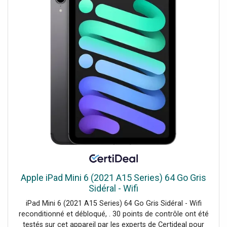
(AJ026TNDKG/EU) 1 Unité Extérieure quadri 8,0 kW
(AJ080TXJ4KG/EU) 4 Panneaux de dimensions réduites
60x60cm PC4SUFMAN Les commandes compatibles à
acheter séparément sont les suivantes : Commande
simplifiée au ras du sol MWR-SH11N Commande filaire
MWR-WG00KN Kit Wi-fi Nasa MIM-H04EN pour
commande à distance
Apple iPad Mini 6 (2021 A15 Series) 64 Go Gris
Sidéral - Wifi
iPad Mini 6 (2021 A15 Series) 64 Go Gris Sidéral - Wifi
reconditionné et débloqué, . 30 points de contrôle ont été
testés sur cet appareil par les experts de Certideal pour