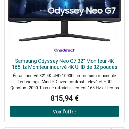
Samsung Odyssey Neo G7 32'' Moniteur 4K
165Hz Moniteur incurvé 4K UHD de 32 pouces
avec Mini LED, 165 Hz et HDR Quantum, pour
Écran incurvé 32” 4K UHD 1000R : immersion maximale
une performance visuelle
Technologie Mini LED avec contraste élevé et HDR
Quantum 2000 Taux de rafraîchissement 165 Hz et temps
de réponse 1 ms AMD FreeSync Premium Pro : fluidité
815,94 €
sans saccades Dalle VA avec 1 milliard de couleurs pour
une image précise Hub USB intégré et connectivité HDMI
2.1 et DisplayPort 1.4 Ergonomie complète avec réglage
hauteur, pivot et inclinaison