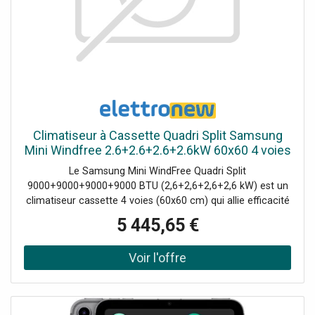
Climatiseur à Cassette Quadri Split Samsung
Mini Windfree 2.6+2.6+2.6+2.6kW 60x60 4 voies
Le Samsung Mini WindFree Quadri Split
9000+9000+9000+9000 BTU (2,6+2,6+2,6+2,6 kW) est un
climatiseur cassette 4 voies (60x60 cm) qui allie efficacité
énergétique, confort avancé et design compact. Grâce à
5 445,65 €
la technologie WindFree™, il élimine les jets d'air directs
gênants, diffusant la fraîcheur à travers 9000 micro-trous.
Idéal pour les bureaux, les magasins, les hôtels et les
habitations, il assure une climatisation homogène et
silencieuse avec une consommation réduite. Le kit
comprend 4 Unités à Cassette Intérieures 2,6 kW