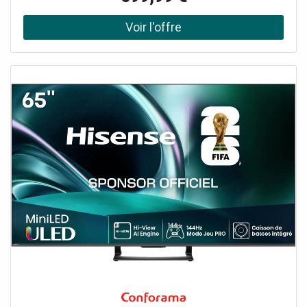
une <strong>expérience visuelle immersive</strong>.
Grâce à sa technologie Mini Led QLED, il offre des noirs
plus profonds et un contraste plus élevé, garantissant une
qualité d'image exceptionnelle. Avec une taille d'écran de
139 cm, soit 55 pouces, et une résolution UHD 4K, chaque
détail est rendu avec une clarté impressionnante. Ce
téléviseur s'intègre parfaitement dans n'importe quel
salon, apportant une touche de modernité et d'élégance
grâce à sa couleur gris métal. Que ce soit pour regarder
des films, des séries ou des événements sportifs, il répond
aux besoins des amateurs de divertissement à domicile.
</p><h4>Fonctionnalités avancées pour une expérience
optimale</h4><p>Le téléviseur TCL 55MQLED80K se
distingue par ses fonctionnalités avancées. Équipé de
ports HDMI 2.1, il est parfait pour les amateurs de jeux
vidéo, offrant un gaming optimal avec un
rafraîchissement d'image de 120 Hertz. Le son Dolby
Atmos garantit une immersion sonore totale,
transformant votre salon en véritable salle de cinéma. De
plus, le microphone intelligent intégré et la compatibilité
avec Google TV facilitent l'accès à vos contenus préférés.
Sa connectivité est renforcée par le Wi-Fi et le Bluetooth,