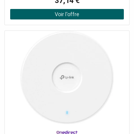
37,14 €
avec seulement 11 mm d'épaisseur, de la même taille et
de la même forme qu'un interrupteur ou une plaque de
prise pour s'intégrer parfaitement dans n'importe quelle
pièce. Demander un audit de connectivité !