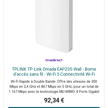
TPLINK TP-Link Omada EAP235-Wall - Borne
d'accès sans fil - Wi-Fi 5 Connectivité Wi-Fi
rapide et fiable pour répondre à vos besoins de
Wi-Fi Rapide à Double Bande: Offre des vitesses de 300
réseau.
Mbps en 2,4 GHz et 867 Mbps en 5 GHz, pour un total de
1 167 Mbps avec la technologie MU-MIMO. 4 Ports Gigabit
(1 × montant + 3 × descendant), avec un port descendant
92,34 €
prenant en charge le PoE pour alimenter des appareils
câblés. Intégré dans Omada SDN: Permet la mise en