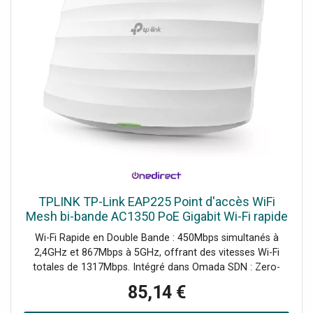
TPLINK TP-Link EAP225 Point d'accès WiFi
Mesh bi-bande AC1350 PoE Gigabit Wi-Fi rapide
en double bande avec gestion centralisée et
Wi-Fi Rapide en Double Bande : 450Mbps simultanés à
roaming sans
2,4GHz et 867Mbps à 5GHz, offrant des vitesses Wi-Fi
totales de 1317Mbps. Intégré dans Omada SDN : Zero-
Touch Provisioning (ZTP), Gestion Centralisée dans le
85,14 €
Cloud et Surveillance Intelligente. Gestion Centralisée :
Accès au Cloud et à l'Application Omada pour plus de