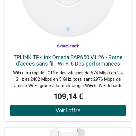
TPLINK TP-Link Omada EAP650 V1.26 - Borne
d'accès sans fil - Wi-Fi 6 Des performances
exceptionnelles et une connectivité sans fil de
WiFi ultra rapide : Offre des vitesses de 574 Mbps en 2,4
pointe.
GHz et 2402 Mbps en 5 GHz, totalisant 2976 Mbps de
vitesse Wi-Fi, grâce à la technologie WiFi 6. WiFi 6 haute
efficacité : Permet à un plus grand nombre de dispositifs
109,14 €
connectés de profiter de vitesses plus rapides. Gestion
centralisée dans le cloud : La technologie Omada SDN
gère l'ensemble du réseau, que ce soit localement ou via
le cloud, grâce à une interface web conviviale ou
l'application Omada. Demander un audit de connectivité !