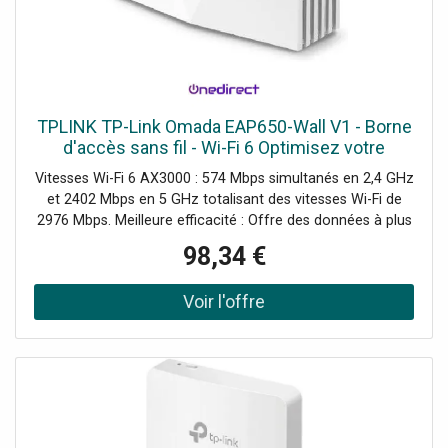
TPLINK TP-Link Omada EAP650-Wall V1 - Borne
d'accès sans fil - Wi-Fi 6 Optimisez votre
connectivité Wi-Fi, pour des performances
Vitesses Wi-Fi 6 AX3000 : 574 Mbps simultanés en 2,4 GHz
exceptionnelles et une
et 2402 Mbps en 5 GHz totalisant des vitesses Wi-Fi de
2976 Mbps. Meilleure efficacité : Offre des données à plus
de dispositifs en même temps et avec moins de latence,
98,34 €
garantissant une connectivité fluide. Couverture complète
: Assure des signaux forts et une couverture Wi-Fi de coin
à coin dans la pièce. Demander un audit de connectivité !