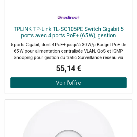
TPLINK TP-Link TL-SG105PE Switch Gigabit 5
ports avec 4 ports PoE+ (65 W), gestion
VLAN/QoS et interface web
5 ports Gigabit, dont 4 PoE+ jusqu’à 30 W/p Budget PoE de
65 W pour alimentation centralisée VLAN, QoS et IGMP
Snooping pour gestion du trafic Surveillance réseau via
interface Web / utils. Smart Fonction PoE Auto Recovery
55,14 €
pour redémarrage automatique Mode fanless pour un
fonctionnement silencieux Installation plug‑and‑play, prêt
en quelques minutes Compact (100 × 100 × 25 mm), design
discret