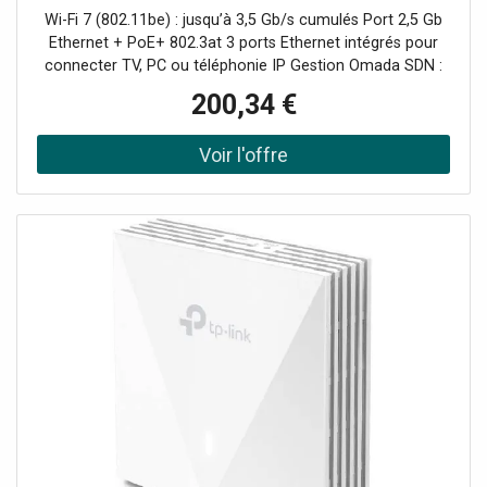
2,5G, PoE et gestion centralisée, idéal pour
Wi-Fi 7 (802.11be) : jusqu’à 3,5 Gb/s cumulés Port 2,5 Gb
profiter de hautes
Ethernet + PoE+ 802.3at 3 ports Ethernet intégrés pour
connecter TV, PC ou téléphonie IP Gestion Omada SDN :
cloud, contrôleur matériel ou logiciel Design mural ultra-fin
200,34 €
(23,9 mm), idéal pour hôtels et bureaux Fonction Mesh,
roaming fluide et optimisation automatique des canaux
Sécurité avancée : WPA3, VLAN, portail captif, détection
rogue AP Installation rapide : remplacement direct des
plaques murales standard