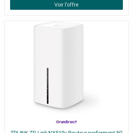
Confort et une Gestion Facile. Demander un audit de
connectivité !
TPLINK TP-Link NX510v Routeur performant 5G