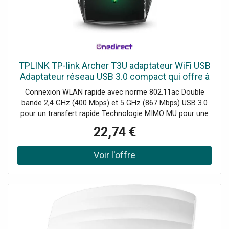
TPLINK TP-link Archer T3U adaptateur WiFi USB
Adaptateur réseau USB 3.0 compact qui offre à
votre PC une connexion WiFi rapide et fiable.
Connexion WLAN rapide avec norme 802.11ac Double
bande 2,4 GHz (400 Mbps) et 5 GHz (867 Mbps) USB 3.0
pour un transfert rapide Technologie MIMO MU pour une
transmission optimale vers plusieurs appareils Design
22,74 €
compact et portable Sécurité renforcée avec cryptage
WPA3 Compatible Windows et macOS Installation et
configuration faciles