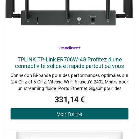
TPLINK TP-Link ER706W-4G Profitez d'une
connectivité solide et rapide partout où vous
êtes.
Connexion Bi-bande pour des performances optimales sur
2,4 GHz et 5 GHz. Vitesse Wi-Fi 6 jusqu'à 2402 Mbit/s pour
un streaming fluide. Ports Ethernet Gigabit pour des
connexions filaires ultra-rapides. Facilité d'utilisation avec
331,14 €
SIM et interface intuitive pour une configuration rapide.
Technologie MU-MIMO permettant à plusieurs appareils de
se connecter simultanément et efficacement.