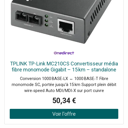
TPLINK TP-Link MC210CS Convertisseur média
fibre monomode Gigabit – 15 km – standalone
ou chassis
Conversion 1000 BASE‑LX ↔ 1000 BASE‑T Fibre
monomode SC, portée jusqu’à 15 km Support plein débit
wire‑speed Auto MDI/MDI‑X sur port cuivre
Fonctionnement standalone ou insertion dans chassis
50,34 €
MC1400 LED statut réseau & alimentation Compatible
IEEE 802.3z/ab standards Faible consommation (