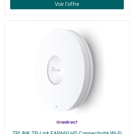
service sans intervention (ZTP), une gestion centralisée
dans le cloud et une surveillance intelligente. Demander un
audit de connectivité !
TPLINK TP-Link EAP660 HD Connectivité Wi-Fi