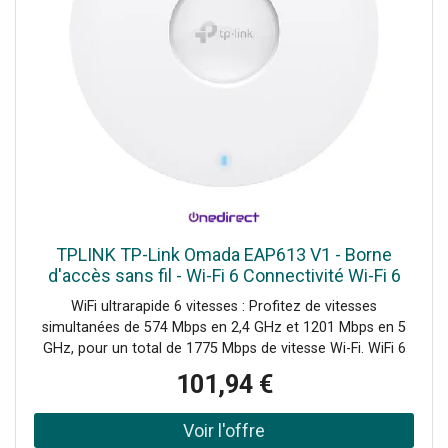
TPLINK TP-Link Omada EAP613 V1 - Borne
d'accès sans fil - Wi-Fi 6 Connectivité Wi-Fi 6
ultrarapide pour tous vos besoins de réseau !
WiFi ultrarapide 6 vitesses : Profitez de vitesses
simultanées de 574 Mbps en 2,4 GHz et 1201 Mbps en 5
GHz, pour un total de 1775 Mbps de vitesse Wi-Fi. WiFi 6
haute performance : Permet à un plus grand nombre de
101,94 €
dispositifs connectés de bénéficier de vitesses plus
rapides. Gestion centralisée via le Cloud : Gérez l'ensemble
du réseau localement ou depuis le cloud via l'interface