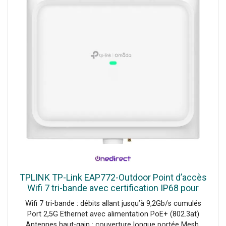
TPLINK TP-Link EAP772-Outdoor Point d’accès
Wifi 7 tri-bande avec certification IP68 pour
l'extérieur, longue portée et port 2,5G PoE+, idéal
Wifi 7 tri-bande : débits allant jusqu’à 9,2Gb/s cumulés
pour profiter
Port 2,5G Ethernet avec alimentation PoE+ (802.3at)
Antennes haut-gain : couverture longue portée Mesh,