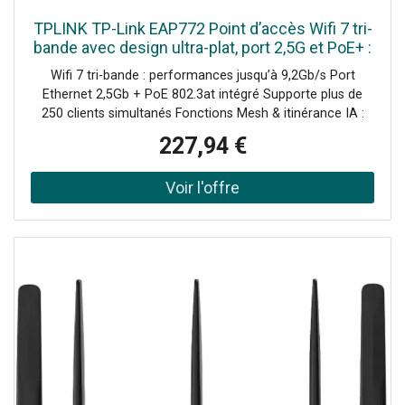
TPLINK TP-Link EAP772 Point d’accès Wifi 7 tri-
bande avec design ultra-plat, port 2,5G et PoE+ :
parfait pour les entreprises qui exigent vitesse,
Wifi 7 tri-bande : performances jusqu’à 9,2Gb/s Port
densité et
Ethernet 2,5Gb + PoE 802.3at intégré Supporte plus de
250 clients simultanés Fonctions Mesh & itinérance IA :
couverture homogène Gestion centralisée via plateforme
227,94 €
Omada (cloud ou sur site) Sécurité avancée : WPA3,
détection rogue AP, multi-SSID/VLAN Installation facile et
évolutive Design ultra-plat (220×220×32,5mm) : intégration
discrète