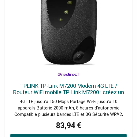
TPLINK TP-Link M7200 Modem 4G LTE /
Routeur WiFi mobile TP‑Link M7200 : créez un
hotspot sécurisé puissant pour jusqu’à 10
4G LTE jusqu’à 150 Mbps Partage Wi-Fi jusqu’à 10
utilisateurs, 8h d’autonomie.
appareils Batterie 2000 mAh, 8 heures d’autonomie
Compatible plusieurs bandes LTE et 3G Sécurité WPA2,
filtrage MAC Gestion via application tpMiFi LED état
83,94 €
connexion et batterie Installation rapide plug-and-play