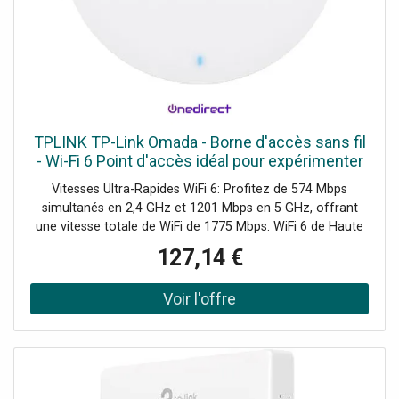
TPLINK TP-Link Omada - Borne d'accès sans fil
- Wi-Fi 6 Point d'accès idéal pour expérimenter
la vitesse ultra-rapide du WiFi 6 !
Vitesses Ultra-Rapides WiFi 6: Profitez de 574 Mbps
simultanés en 2,4 GHz et 1201 Mbps en 5 GHz, offrant
une vitesse totale de WiFi de 1775 Mbps. WiFi 6 de Haute
Efficacité: Permet à davantage d'appareils connectés de
127,14 €
profiter de vitesses plus rapides. Gestion Centralisée dans
le Cloud: Gérez l'ensemble du réseau localement ou
depuis le cloud grâce à l'interface web ou à l'application
Omada. Demander un audit de connectivité !