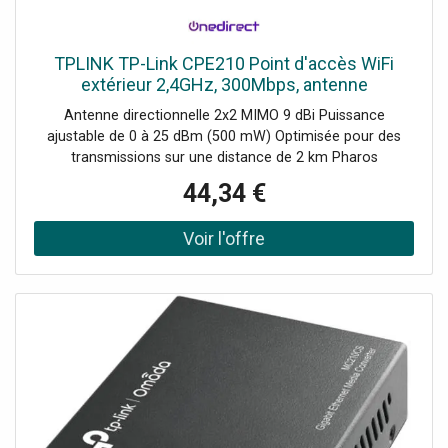
TPLINK TP-Link CPE210 Point d'accès WiFi
extérieur 2,4GHz, 300Mbps, antenne
directionnelle 9dBi MIMO, idéal pour les réseaux
Antenne directionnelle 2x2 MIMO 9 dBi Puissance
sans fil à longue portée.
ajustable de 0 à 25 dBm (500 mW) Optimisée pour des
transmissions sur une distance de 2 km Pharos
MAXtream TDMA pour les configurations Point /
44,34 €
Multipoint Gestion centralisée via Pharos Control Modes :
AP, client, routeur AP, client routeur AP (WISP) Adaptateur
PoE passif supportant jusqu'à 60 m, avec fonction de
redémarrage à distance