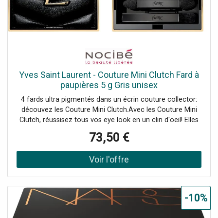
Yves Saint Laurent - Couture Mini Clutch Fard à
paupières 5 g Gris unisex
4 fards ultra pigmentés dans un écrin couture collector:
découvez les Couture Mini Clutch.Avec les Couture Mini
Clutch, réussisez tous vos eye look en un clin d'oeil! Elles
vous permettent d'associer facilement chaque fard pour
73,50 €
un regard intense et captivant.Des harmonies pour tous
les looks.Avec des harmonies de 4 fards, les Couture Mini
Clutch ont été pensées pour les amateurs de looks nudes
comme de looks plus audacieux et colorés. Quelle que
soit votre envie makeup, il y a forcément une Couture Mini
Clutch pour y répondre!Mini et coutureFaciles à
-10%
transporter partout et munies d'un petit pinceau pour
appliquer et estomper facilement les fards, c'est le nouvel