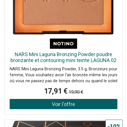
NARS Mini Laguna Bronzing Powder poudre
bronzante et contouring mini teinte LAGUNA 02
3.5 g
NARS Mini Laguna Bronzing Powder, 3.5 g, Bronzeurs pour
femme, Vous souhaitez avoir l’air bronzée même les jours
où vous ne passez pas de temps dehors ou quand le soleil
se cache derrière les nuages ? Le produit bronzant NARS
17,91 €
19,90 €
MINI Laguna Bronzing Powder vous aidera à imiter en un
rien de temps un look bronzé depuis le confort de votre
maison. Estompez-le légèrement pour créer facilement
un effet de bronzage naturel. De plus, ce produit bronzant
vous permettra de mettre en valeur les contours de votre
visage et d’en corriger la forme. Soyez merveilleusement
-10%