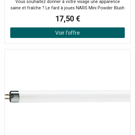
Vous souhaitez donner à votre visage une apparence
saine et fraîche ? Le fard à joues NARS Mini Powder Blush
y est parfaitement adapté. Il enveloppera vos joues d’une
17,50 €
teinte colorée subtile et naturelle. Il vous sera également
utile pour mettre en évidence les traits de votre visage et
corriger sa forme, par exemple lorsque vous souhaitez
faire remonter vos joues. Il suffira de donner quelques
coups de pinceau ou d’éponge pour que votre visage
gagne en fraîcheur, mettant ainsi en valeur tous les styles
de maquillage. Le produit : donne à la peau une belle
couleur saine crée une rougeur naturelle de la peau
illumine a une texture agréablement douce et légère facile
d’utilisation longue tenue Mode d’emploi : Appliquez sur
les pommettes, le haut des joues, la voûte et la pointe du
nez, sous les sourcils et dans le coin interne des yeux
pour éclairer parfaitement votre visage.