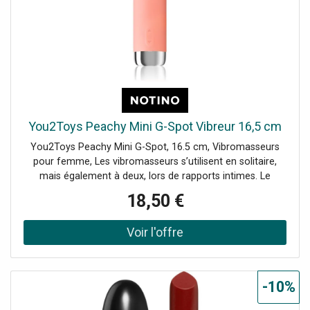
You2Toys Peachy Mini G-Spot Vibreur 16,5 cm
You2Toys Peachy Mini G-Spot, 16.5 cm, Vibromasseurs
pour femme, Les vibromasseurs s’utilisent en solitaire,
mais également à deux, lors de rapports intimes. Le
vibromasseurYou2Toys Peachy Mini G-Spot pimente vos
18,50 €
moments intimes en solo, mais aussi l’amour à deux. Sa
polyvalence en fait un accessoire parfait pour votre
chambre à coucher. Le produit : destiné aux femmes
fonctionnement silencieux et moteur puissant large choix
de modes de vibration et de pulsation forme
ergonomique pour stimuler le point G corps flexible qui
-10%
s’adapte parfaitement à vos courbes conception étanche
pour des jeux sous la douche, dans le bain ou le jacuzzi