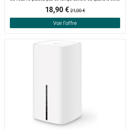
se cache derrière les nuages ? Le produit bronzant NARS
18,90 €
21,00 €
Mini Laguna Bronzing Powder vous aidera à imiter en un
rien de temps un look bronzé depuis le confort de votre
maison. Estompez-le légèrement pour créer facilement
un effet de bronzage naturel. De plus, ce produit bronzant
vous permettra de mettre en valeur les contours de votre
visage et d’en corriger la forme. Soyez merveilleusement
bronzée chaque fois que vous le souhaitez. Le produit :
garantit à la peau un aspect sain et frais donne au visage
une teinte bronzée agit naturellement sur la peau produit
également adapté pour le contouring Mode d’emploi :
Appliquez sur les côtés du front, sous les paumelles, sur la
partie inférieure du menton et de chaque côté du nez
pour définir votre visage et en accentuez le contour.