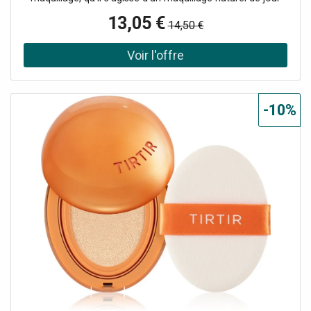
ou sophistiqué de soirée. Le fond de teint TIRTIR Mask Fit
13,05 €
14,50 €
AI Filter Cushion Mini vous aidera à avoir une belle peau. Il
se fond parfaitement avec votre peau et assure une
parfaite unification de teinte. Grâce à sa capacité de
couvrance, il dissimule immédiatement les imperfections
mineures, telles que les taches pigmentaires, les rougeurs
ou les traces d’acné. Vous obtiendrez en un instant une
-10%
apparence de couleur unifiée, qui servira de base à tout
maquillage ultérieur. Le produit : effet longue tenue unifie
la teinte du visage hydrate rend la peau plus mate illumine
la peau excellente capacité de couverture n’obstrue pas
les pores application simple lisse la surface du visage ne
crée aucun effet masque la superposition de plusieurs
couches augmente l’intensité du maquillage Composition
du produit : niacinamide – favorise l’éclat de la peau,
réduit les taches pigmentaires, lisse le teint et sa texture
irrégulière, aide à renforcer la barrière protectrice cutanée
et améliore ainsi le niveau d’hydratation de la peau aloe
vera – procure un puissant effet hydratant et
régénérateur, a des propriétés antioxydantes, aide à
protéger contre les radicaux libres et le dessèchement