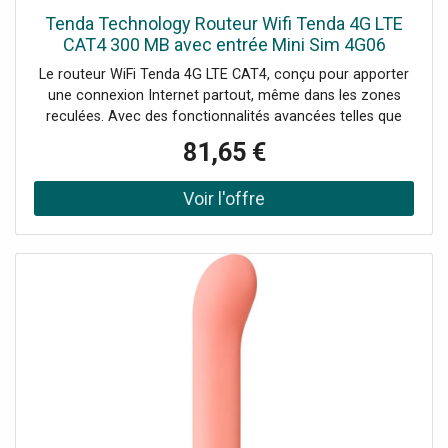
Tenda Technology Routeur Wifi Tenda 4G LTE
CAT4 300 MB avec entrée Mini Sim 4G06
Le routeur WiFi Tenda 4G LTE CAT4, conçu pour apporter
une connexion Internet partout, même dans les zones
reculées. Avec des fonctionnalités avancées telles que
VoLTE, il est idéal pour les maisons de vacances, les
81,65 €
magasins temporaires et les zones rurales : Fréquence Wi-
Fi : 2,4 GHz Vitesse Wi-Fi maximale : 300 Mbps
Connectivité mobile : 4G LTE Emplacement SIM : Mini SIM
Prise en charge des appareils connectés : Jusqu'à 32
Technologie : Beamforming VoLTE : Prise en charge via le
réseau IMS Processeur : 880 MHz, technologie 28nm