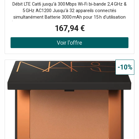
3000 mAh
Débit LTE Cat6 jusqu’à 300 Mbps Wi‑Fi bi‑bande 2,4 GHz &
5 GHz AC1200 Jusqu’à 32 appareils connectés
simultanément Batterie 3000 mAh pour 15 h d’utilisation
Écran TFT 1,44″ pour infos réseau & batterie Slot Micro SD
167,94 €
jusqu’à 32 Go pour partage multimédia Gestion via app
TP‑Link tpMiFi (iOS/Android) Design compact, léger et
mobile
-10%