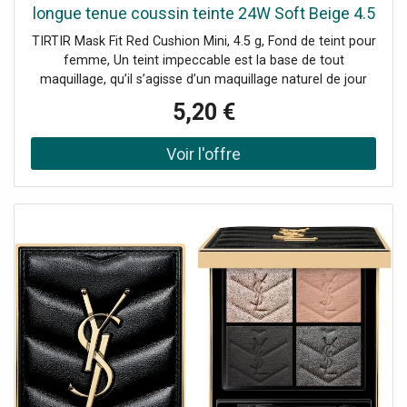
longue tenue coussin teinte 24W Soft Beige 4.5
g
TIRTIR Mask Fit Red Cushion Mini, 4.5 g, Fond de teint pour
femme, Un teint impeccable est la base de tout
maquillage, qu’il s’agisse d’un maquillage naturel de jour
ou sophistiqué de soirée. Le fond de teint TIRTIR Mask Fit
5,20 €
Red Cushion Mini vous aidera à avoir une belle peau. Il se
fond parfaitement avec votre peau et assure une parfaite
unification de teinte. Grâce à sa capacité de couvrance, il
dissimule immédiatement les imperfections mineures,
telles que les taches pigmentaires, les rougeurs ou les
traces d’acné. Vous obtiendrez en un instant une
apparence de couleur unifiée, qui servira de base à tout
maquillage ultérieur. Le produit : effet longue tenue unifie
la teinte du visage illumine la peau application simple
hydrate peut être appliqué en plusieurs couches recouvre
légèrement les boutons et autres imperfections du visage
protège contre les rayons du soleil se fond parfaitement
dans la peau Mode d’emploi : Faites pénétrer le fond de
teint à l’aide d’une éponge. Appliquez plusieurs couches
pour augmenter le degré de couvrance. Étalez jusqu’à ce
qu’aucun passage ne soit visible.