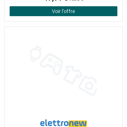
Mini Laguna Bronzing Powder vous aidera à imiter en un
rien de temps un look bronzé depuis le confort de votre
maison. Estompez-le légèrement pour créer facilement
un effet de bronzage naturel. De plus, ce produit bronzant
vous permettra de mettre en valeur les contours de votre
visage et d’en corriger la forme. Soyez merveilleusement
bronzée chaque fois que vous le souhaitez. Le produit :
garantit à la peau un aspect sain et frais donne au visage
une teinte bronzée agit naturellement sur la peau produit
également adapté pour le contouring Mode d’emploi :
Appliquez sur les côtés du front, sous les paumelles, sur la
partie inférieure du menton et de chaque côté du nez
pour définir votre visage et en accentuez le contour.