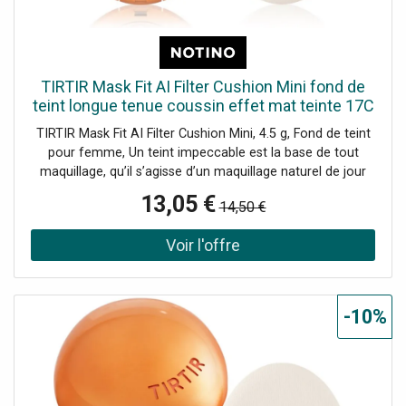
touches, du centre vers les commissures. Répétez
l’opération pour souligner davantage. Utilisez ce produit
seul ou avec votre gloss préféré.
TIRTIR Mask Fit AI Filter Cushion Mini fond de
teint longue tenue coussin effet mat teinte 17C
Porcelain 4.5 g
TIRTIR Mask Fit AI Filter Cushion Mini, 4.5 g, Fond de teint
pour femme, Un teint impeccable est la base de tout
maquillage, qu’il s’agisse d’un maquillage naturel de jour
ou sophistiqué de soirée. Le fond de teint TIRTIR Mask Fit
13,05 €
14,50 €
AI Filter Cushion Mini vous aidera à avoir une belle peau. Il
se fond parfaitement avec votre peau et assure une
parfaite unification de teinte. Grâce à sa capacité de
couvrance, il dissimule immédiatement les imperfections
mineures, telles que les taches pigmentaires, les rougeurs
ou les traces d’acné. Vous obtiendrez en un instant une
-10%
apparence de couleur unifiée, qui servira de base à tout
maquillage ultérieur. Le produit : effet longue tenue unifie
la teinte du visage hydrate rend la peau plus mate illumine
la peau excellente capacité de couverture n’obstrue pas
les pores application simple lisse la surface du visage ne