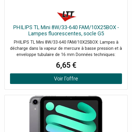
PHILIPS TL Mini 8W/33-640 FAM/10X25BOX -
Lampes fluorescentes, socle G5
PHILIPS TL Mini 8W/33-640 FAM/10X25BOX: Lampes à
décharge dans la vapeur de mercure à basse pression et à
enveloppe tubulaire de 16 mm Données techniques:
Longueur: 302,50 mm, Largeur: 16 mm, Hauteur: 16 mm,
6,65 €
Diamètre: 16 mm, Socle: G5, Puissance nominale: 7,10 W,
Consommation d'énergie: 8 kWh/1000, Température de
couleur: 4000 K, Couleur de la lumière: Neutre, Faisceau
lumineux: 380 lm, Efficacité lumineuse: 54 lm/W,
Restitution des couleurs: 60-69 CRI, Durée de vie: 10000 h,
Classe d'efficacité énergétique: G, Couleur: Blanc,
Réflecteur interne: non, Application: Général, Protection
contre les éclats: non, Bande d'allumage: non, Allumage
rapide: oui, Utilisation sans starter: non, Lampe à spectre
intégral: non, Adapté aux luminaires Ex: non, Adapté aux
lampes de secours: non, À double paroi: non, Pour des