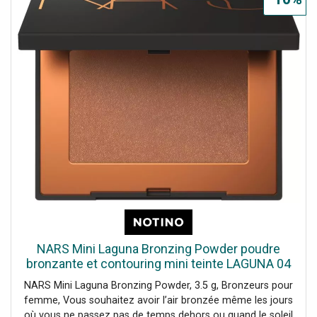
bronzée chaque fois que vous le souhaitez. Le produit :
garantit à la peau un aspect sain et frais donne au visage
une teinte bronzée agit naturellement sur la peau produit
également adapté pour le contouring Mode d’emploi :
Appliquez sur les côtés du front, sous les paumelles, sur la
partie inférieure du menton et de chaque côté du nez
pour définir votre visage et en accentuez le contour.
NARS Mini Laguna Bronzing Powder poudre
bronzante et contouring mini teinte LAGUNA 04
3.5 g
NARS Mini Laguna Bronzing Powder, 3.5 g, Bronzeurs pour
femme, Vous souhaitez avoir l’air bronzée même les jours
où vous ne passez pas de temps dehors ou quand le soleil