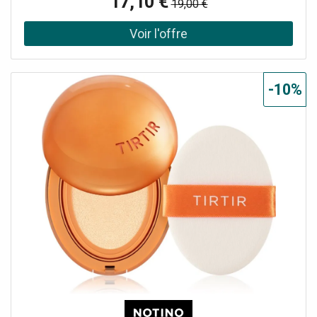
17,10 €
19,00 €
MACximal Sleek Satin Lipstick Mini recouvre la surface de
vos lèvres d’une couche de couleur riche et longue durée
au fini mat et élégant qui souligne parfaitement tout type
de maquillage, que vous allez au travail, à une réunion ou
en soirée. Vous apprécierez également sa longue tenue : il
sèche immédiatement après avoir été appliqué et sa
-10%
teinte mate ne quittera pas vos lèvres des heures durant. Il
vous aidera non seulement à mettre en valeur vos lèvres,
mais aussi à leur donner la forme souhaitée, voire à les
faire paraître plus volumineuses. Vous obtiendrez très
facilement des lèvres magnifiquement teintées et
parfaitement dessinées qui attireront les regards et
inviteront aux baisers. Le produit : haute pigmentation
hydrate et prend soin de vos lèvres texture crémeuse
effet satiné permet de maquiller les lèvres et les joues
Mode d’emploi : Pour une plus longue tenue du rouge à
lèvres, tracez d’abord le contour avec un crayon avant de
remplir les lèvres. Appliquez sur les lèvres par petites
touches, du centre vers les commissures. Répétez
l’opération pour souligner davantage. Utilisez ce produit
seul ou avec votre gloss préféré.