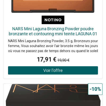
NARS Mini Laguna Bronzing Powder poudre
bronzante et contouring mini teinte LAGUNA 01
3.5 g
NARS Mini Laguna Bronzing Powder, 3.5 g, Bronzeurs pour
femme, Vous souhaitez avoir l’air bronzée même les jours
où vous ne passez pas de temps dehors ou quand le soleil
se cache derrière les nuages ? Le produit bronzant NARS
17,91 €
19,90 €
MINI Laguna Bronzing Powder vous aidera à imiter en un
rien de temps un look bronzé depuis le confort de votre
maison. Estompez-le légèrement pour créer facilement
un effet de bronzage naturel. De plus, ce produit bronzant
vous permettra de mettre en valeur les contours de votre
visage et d’en corriger la forme. Soyez merveilleusement
-10%
bronzée chaque fois que vous le souhaitez. Le produit :
garantit à la peau un aspect sain et frais donne au visage
une teinte bronzée agit naturellement sur la peau produit
également adapté pour le contouring Mode d’emploi :