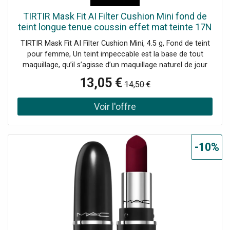
TIRTIR Mask Fit AI Filter Cushion Mini fond de
teint longue tenue coussin effet mat teinte 17N
Vanilla 4.5 g
TIRTIR Mask Fit AI Filter Cushion Mini, 4.5 g, Fond de teint
pour femme, Un teint impeccable est la base de tout
maquillage, qu’il s’agisse d’un maquillage naturel de jour
ou sophistiqué de soirée. Le fond de teint TIRTIR Mask Fit
13,05 €
14,50 €
AI Filter Cushion Mini vous aidera à avoir une belle peau. Il
se fond parfaitement avec votre peau et assure une
parfaite unification de teinte. Grâce à sa capacité de
couvrance, il dissimule immédiatement les imperfections
mineures, telles que les taches pigmentaires, les rougeurs
ou les traces d’acné. Vous obtiendrez en un instant une
-10%
apparence de couleur unifiée, qui servira de base à tout
maquillage ultérieur. Le produit : effet longue tenue unifie
la teinte du visage hydrate rend la peau plus mate illumine
la peau excellente capacité de couverture n’obstrue pas
les pores application simple lisse la surface du visage ne
crée aucun effet masque la superposition de plusieurs
couches augmente l’intensité du maquillage Composition
du produit : niacinamide – favorise l’éclat de la peau,