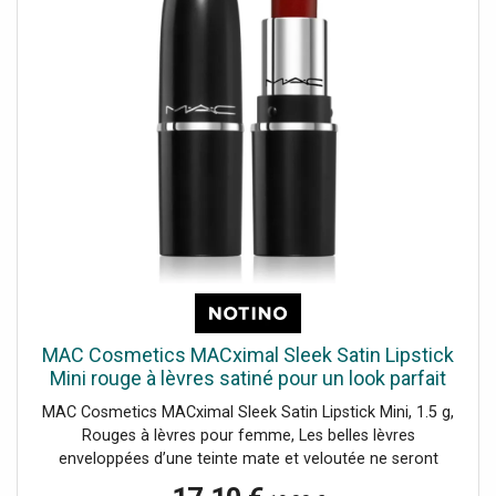
design moderne entretien facile recharge par câble USB
silicone doux au toucher velouté plastique ABS idéal pour
utilisateurs débutants et expérimentés Mode d’emploi :
Respectez le mode d’emploi. Utilisez un lubrifiant à base
d’eau. Veillez à assurer l’entretien et le nettoyage réguliers
de vos accessoires. Nettoyez à l’eau tiède ou avec un
produit désinfectant pour accessoires érotiques avant et
après utilisation.
MAC Cosmetics MACximal Sleek Satin Lipstick
Mini rouge à lèvres satiné pour un look parfait
teinte PARAMOUNT 1.5 g
MAC Cosmetics MACximal Sleek Satin Lipstick Mini, 1.5 g,
Rouges à lèvres pour femme, Les belles lèvres
enveloppées d’une teinte mate et veloutée ne seront
jamais démodées. Le rouge à lèvres MAC Cosmetics