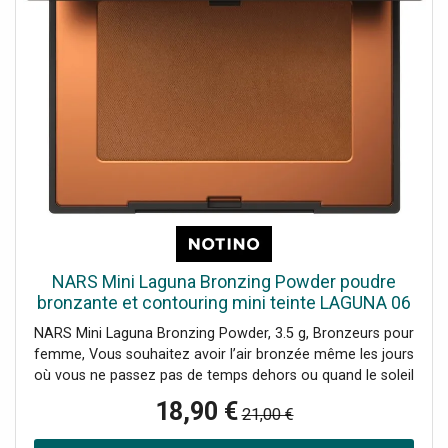
Appliquez sur les côtés du front, sous les paumelles, sur la
partie inférieure du menton et de chaque côté du nez
pour définir votre visage et en accentuez le contour.
NARS Mini Laguna Bronzing Powder poudre
bronzante et contouring mini teinte LAGUNA 06
3.5 g
NARS Mini Laguna Bronzing Powder, 3.5 g, Bronzeurs pour
femme, Vous souhaitez avoir l’air bronzée même les jours
où vous ne passez pas de temps dehors ou quand le soleil
se cache derrière les nuages ? Le produit bronzant NARS
18,90 €
21,00 €
Mini Laguna Bronzing Powder vous aidera à imiter en un
rien de temps un look bronzé depuis le confort de votre