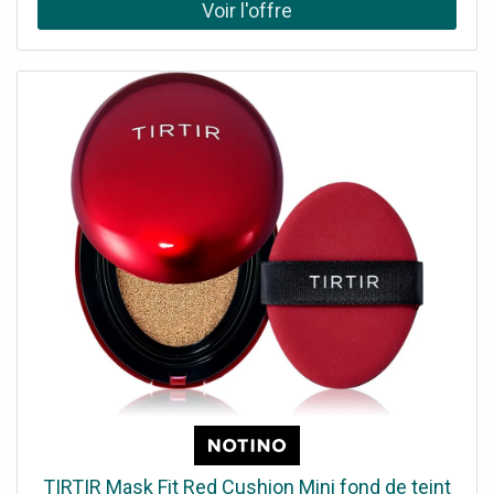
maison. Estompez-le légèrement pour créer facilement
un effet de bronzage naturel. De plus, ce produit bronzant
vous permettra de mettre en valeur les contours de votre
visage et d’en corriger la forme. Soyez merveilleusement
bronzée chaque fois que vous le souhaitez. Le produit :
garantit à la peau un aspect sain et frais donne au visage
une teinte bronzée agit naturellement sur la peau produit
également adapté pour le contouring Mode d’emploi :
Appliquez sur les côtés du front, sous les paumelles, sur la
partie inférieure du menton et de chaque côté du nez
pour définir votre visage et en accentuez le contour.
TIRTIR Mask Fit Red Cushion Mini fond de teint