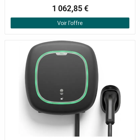
véhicules électriques. La Wallbox Pulsar Pro est une
1 062,85 €
borne de recharge innovante conçue pour les entreprises
et les espaces partagés comme les copropriétés, les
bureaux ou les flottes de véhicules électriques. Elle se
distingue par sa fiabilité, sa facilité d'installation, et ses
capacités de gestion à distance. La Wallbox Pulsar Pro est
équipé d'un câble de type 2S avec obturateurs d'une
longueur de 5m. Ce câble de charge équipé d'obturateurs
est conforme à la norme NFC 15-100. Voici ses
caractéristiques principales : Connectivité 4G intégrée :
permet une installation rapide sans nécessiter de
configuration réseau sur place, et assure des mises à jour
logicielles à distance. Gestion des charges dynamiques :
elle peut équilibrer la charge entre jusqu'à 100 bornes,
optimisant ainsi l'efficacité énergétique et réduisant les
coûts. Sécurité renforcée : protections contre les
dommages physiques (IK10) et contre la poussière et
l'eau (IP55), idéale pour des environnements semi-publics.
Accès facile avec l'application my Wallbox, un système
RFID ou via la connexion NFC. Conformité avec les
solutions de gestion énergétique comme le partage de