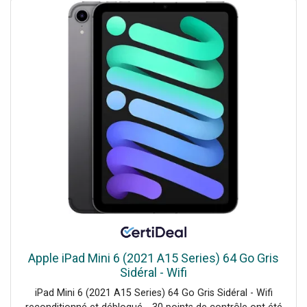
longue durabilité, même en extérieur. Gestion à distance :
Via l'application my Wallbox et le portail web associé, les
utilisateurs peuvent surveiller et contrôler la borne,
programmer des sessions de recharge, et ajuster les
paramètres énergétiques Compatibilité énergétique : Elle
est compatible avec les solutions de gestion de l'énergie
Wallbox, notamment le Dynamic Power Sharing,
permettant de partager la puissance entre plusieurs
bornes tout en optimisant l'usage du réseau électrique.
Sécurité avancée : Elle inclut une protection contre les
fuites de courant continu (DC), et nécessite un disjoncteur
différentiel externe (RCCB), garantissant une sécurité
maximale lors de la recharge. Températures de
fonctionnement : Capable de fonctionner dans des
conditions extrêmes, de -30°C à 50°C, ce qui la rend
adaptée à des climats variés. Vous êtes installateurs
et/ou opérateurs Installation rapide : Démarrage...
Apple iPad Mini 6 (2021 A15 Series) 64 Go Gris
Sidéral - Wifi
iPad Mini 6 (2021 A15 Series) 64 Go Gris Sidéral - Wifi