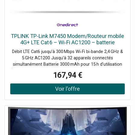
TPLINK TP-Link M7450 Modem/Routeur mobile
4G+ LTE Cat 6 – Wi‑Fi AC1200 – batterie
3000 mAh
Débit LTE Cat6 jusqu’à 300 Mbps Wi‑Fi bi‑bande 2,4 GHz &
5 GHz AC1200 Jusqu’à 32 appareils connectés
simultanément Batterie 3000 mAh pour 15 h d’utilisation
Écran TFT 1,44″ pour infos réseau & batterie Slot Micro SD
167,94 €
jusqu’à 32 Go pour partage multimédia Gestion via app
TP‑Link tpMiFi (iOS/Android) Design compact, léger et
mobile