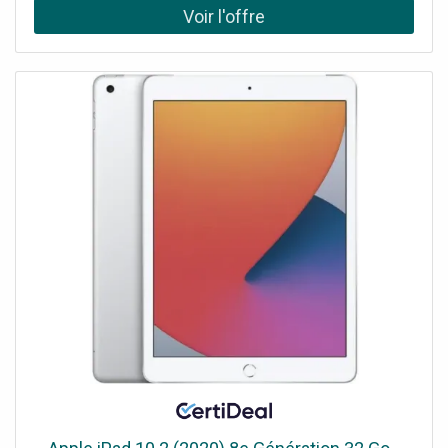
antennes Wi-Fi externes: Vitesse de transmission des
données LTE 1 : liaison descendante LTE jusqu’à 150 Mbps,
liaison montante LTE jusqu’à 50 Mbps, DC-HSPA Downlink
jusqu’à 42 Mbps, DC-HSPA Uplink jusqu’à 5,72 Mbps
Vitesse de transmission des données Wi-Fi 2 2,4 GHz -
jusqu’à 300 Mbps Norme IEEE IEEE 802.11n/g/b, IEEE
802.3u/b, IEEE 802.11k/v Fréquences supportées par les
stations LTE : Version 10 CAT4 : Bande
1/3/7/8/20/28/38/40/41, UMTS/HSPA/HSPA+/DC-
HSPA+ : Bande 1/8 (900/2100 MHz), GSM/GPRS/EDGE :
900/1800 MHz Protocole de sécurité WPA (Wi-Fi
Protected Access), WPA2, WPA3, WPS (Wi-Fi Protected
Setup) Firewall DoS, inspection des paquets stateful,
contrôle anti-spoofing, filtrage d’adresses IP/MAC, 1 x
DMZ Gestion de l’appareil Application mobile EAGLE PRO
AI (iOS et Android), interface web Assistants vocaux
Alexa d’Amazon, Assistant Google