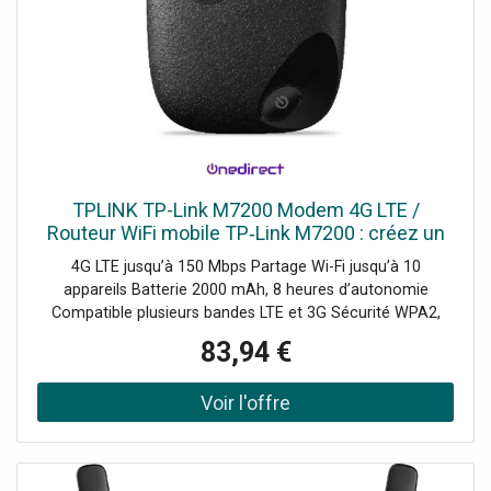
TPLINK TP-Link M7200 Modem 4G LTE /
Routeur WiFi mobile TP‑Link M7200 : créez un
hotspot sécurisé puissant pour jusqu’à 10
4G LTE jusqu’à 150 Mbps Partage Wi-Fi jusqu’à 10
utilisateurs, 8h d’autonomie.
appareils Batterie 2000 mAh, 8 heures d’autonomie
Compatible plusieurs bandes LTE et 3G Sécurité WPA2,
filtrage MAC Gestion via application tpMiFi LED état
83,94 €
connexion et batterie Installation rapide plug-and-play