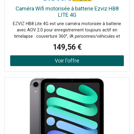
Caméra Wifi motorisée à batterie Ezviz HB8
LITE 4G
EZVIZ HB8 Lite 4G est une caméra motorisée à batterie
avec AOV 2.0 pour enregistrement toujours actif en
timelapse : couverture 360°, IA personnes/véhicules et
vision nocturne en couleurs, idéale là où vous n'avez pas
149,56 €
de prises de courant. Résolution 2K+ pour des détails nets
en extérieur Always-On Video 2.0 (AOV) : timelapse
continu + vidéo normale sur les événements Motorisée
avec vue panoramique 360° et suivi automatique
intelligent IA pour détection personnes et véhicules +
zones personnalisables Batterie au lithium rechargeable
5.200 mAh + compatible avec panneaux solaires EZVIZ
Type-C Wi-Fi 6 (2,4 GHz), audio bidirectionnel, sirène +
stroboscope, microSD 512GB / CloudPlay.