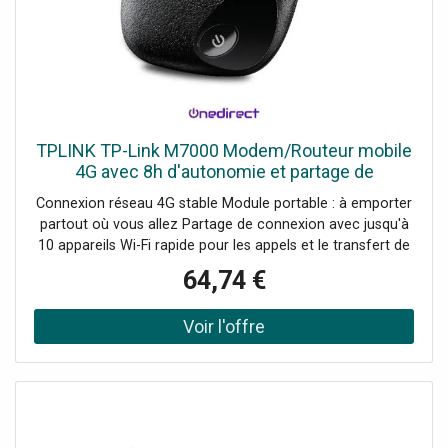
TPLINK TP-Link M7000 Modem/Routeur mobile
4G avec 8h d'autonomie et partage de
connexion, parfait pour rester connecté en tout
Connexion réseau 4G stable Module portable : à emporter
lieu.
partout où vous allez Partage de connexion avec jusqu'à
10 appareils Wi-Fi rapide pour les appels et le transfert de
fichiers Batterie 2000mAh : autonomie de 8h Gérable via
64,74 €
l'application tpMiFi