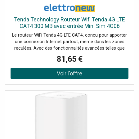
Tenda Technology Routeur Wifi Tenda 4G LTE
CAT4 300 MB avec entrée Mini Sim 4G06
Le routeur WiFi Tenda 4G LTE CAT4, conçu pour apporter
une connexion Internet partout, même dans les zones
reculées. Avec des fonctionnalités avancées telles que
VoLTE, il est idéal pour les maisons de vacances, les
81,65 €
magasins temporaires et les zones rurales : Fréquence Wi-
Fi : 2,4 GHz Vitesse Wi-Fi maximale : 300 Mbps
Connectivité mobile : 4G LTE Emplacement SIM : Mini SIM
Prise en charge des appareils connectés : Jusqu'à 32
Technologie : Beamforming VoLTE : Prise en charge via le
réseau IMS Processeur : 880 MHz, technologie 28nm