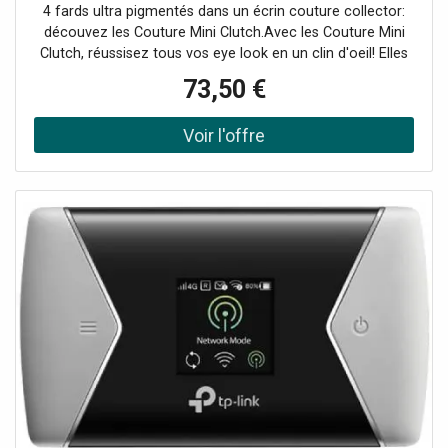
4 fards ultra pigmentés dans un écrin couture collector:
découvez les Couture Mini Clutch.Avec les Couture Mini
Clutch, réussisez tous vos eye look en un clin d'oeil! Elles
vous permettent d'associer facilement chaque fard pour
73,50 €
un regard intense et captivant.Des harmonies pour tous
les looks.Avec des harmonies de 4 fards, les Couture Mini
Clutch ont été pensées pour les amateurs de looks nudes
comme de looks plus audacieux et colorés. Quelle que
soit votre envie makeup, il y a forcément une Couture Mini
Clutch pour y répondre!Mini et coutureFaciles à
transporter partout et munies d'un petit pinceau pour
appliquer et estomper facilement les fards, c'est le nouvel
allié de tous vos makeup longue tenue.