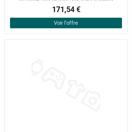
maximales du réseau Compatible MU-MIMO Ports Gigabit
171,54 €
pour les appareils qui consomment beaucoup de bande
passante Configurable via l' App Tether Compatible avec
TP-Link OneMesh TM