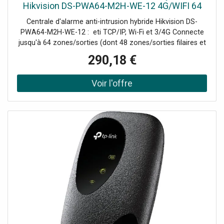
Hikvision DS-PWA64-M2H-WE-12 4G/WIFI 64
zones 302402023
Centrale d'alarme anti-intrusion hybride Hikvision DS-
PWA64-M2H-WE-12 : eti TCP/IP, Wi-Fi et 3/4G Connecte
jusqu'à 64 zones/sorties (dont 48 zones/sorties filaires et
PIRCAM intégrées), 48 télécommandes sans fil, 4
290,18 €
répéteurs, 6 sirènes, 8 lecteurs d'étiquettes et claviers.
Prend en charge jusqu'à 48 utilisateurs du réseau, dont 1
installateur, 1 administrateur et 46 utilisateurs normaux.