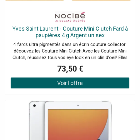
Yves Saint Laurent - Couture Mini Clutch Fard à
paupières 4 g Argent unisex
4 fards ultra pigmentés dans un écrin couture collector:
découvez les Couture Mini Clutch.Avec les Couture Mini
Clutch, réussisez tous vos eye look en un clin d'oeil! Elles
vous permettent d'associer facilement chaque fard pour
73,50 €
un regard intense et captivant.Des harmonies pour tous
les looks.Avec des harmonies de 4 fards, les Couture Mini
Clutch ont été pensées pour les amateurs de looks nudes
comme de looks plus audacieux et colorés. Quelle que
soit votre envie makeup, il y a forcément une Couture Mini
Clutch pour y répondre!Mini et coutureFaciles à
transporter partout et munies d'un petit pinceau pour
appliquer et estomper facilement les fards, c'est le nouvel
allié de tous vos makeup longue tenue.