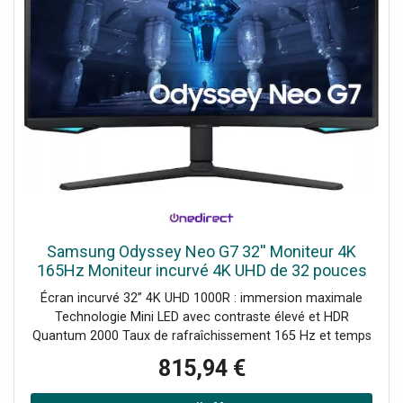
Samsung Odyssey Neo G7 32'' Moniteur 4K
165Hz Moniteur incurvé 4K UHD de 32 pouces
avec Mini LED, 165 Hz et HDR Quantum, pour
Écran incurvé 32” 4K UHD 1000R : immersion maximale
une performance visuelle
Technologie Mini LED avec contraste élevé et HDR
Quantum 2000 Taux de rafraîchissement 165 Hz et temps
de réponse 1 ms AMD FreeSync Premium Pro : fluidité
815,94 €
sans saccades Dalle VA avec 1 milliard de couleurs pour
une image précise Hub USB intégré et connectivité HDMI