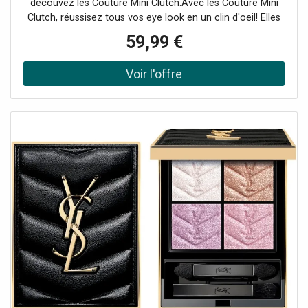
découvez les Couture Mini Clutch.Avec les Couture Mini
Clutch, réussisez tous vos eye look en un clin d'oeil! Elles
vous permettent d'associer facilement chaque fard pour
59,99 €
un regard intense et captivant.Des harmonies pour tous
les looks.Avec des harmonies de 4 fards, les Couture Mini
Clutch ont été pensées pour les amateurs de looks nudes
comme de looks plus audacieux et colorés. Quelle que
soit votre envie makeup, il y a forcément une Couture Mini
Clutch pour y répondre!Mini et coutureFaciles à
transporter partout et munies d'un petit pinceau pour
appliquer et estomper facilement les fards, c'est le nouvel
allié de tous vos makeup longue tenue.