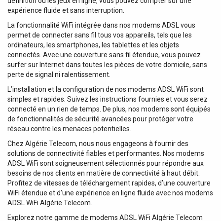
définition ou les jeux en ligne, vous pouvez compter sur une
le port LAN1, non compatible avec les normes
expérience fluide et sans interruption.
IEEE802.3af, 802.3at et 802.3bt, Mode B, 9-30 VDC. Retour
La fonctionnalité WiFi intégrée dans nos modems ADSL vous
à la PAGE D'ACCUEIL
permet de connecter sans fil tous vos appareils, tels que les
ordinateurs, les smartphones, les tablettes et les objets
connectés. Avec une couverture sans fil étendue, vous pouvez
surfer sur Internet dans toutes les pièces de votre domicile, sans
perte de signal ni ralentissement.
L’installation et la configuration de nos modems ADSL WiFi sont
simples et rapides. Suivez les instructions fournies et vous serez
connecté en un rien de temps. De plus, nos modems sont équipés
de fonctionnalités de sécurité avancées pour protéger votre
réseau contre les menaces potentielles.
Chez Algérie Telecom, nous nous engageons à fournir des
solutions de connectivité fiables et performantes. Nos modems
ADSL WiFi sont soigneusement sélectionnés pour répondre aux
besoins de nos clients en matière de connectivité à haut débit.
Profitez de vitesses de téléchargement rapides, d’une couverture
WiFi étendue et d’une expérience en ligne fluide avec nos modems
ADSL WiFi Algérie Telecom.
Explorez notre gamme de modems ADSL WiFi Algérie Telecom