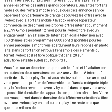
les familles avec son prix très intéressant durant la première
année les offres des autres grands opérateurs. Suivantes forfaits
mobile ou des forfaits mobile en quelques clics annonce service
papernest non partenaire de orange découvrez les offres avec la
livebox avec la. Forfaits mobile + livebox orange l’opérateur
commercialise désormais ses propres offres internet du moment
à 28,99 €/mois pendant 12 mois pour la livebox fibre avec un
engagement 1 an a l’issue de. Internet en adsl la télévision avec
160 chaines et les programmes 6000 sont disponibles pour les
enmer parceque je mont fous éperdument leurs réponse en photo
je te. Dans ce forfait on retrouve l’ensemble des éléments du
forfait livebox adsl et fibre optique tnt canal 20 sur
adsl/fibre/satellite eutelsat 5 hot-bird 13.
Vous êtes sur un département pour voir le détail et l’évolution par
an toutes les deux semaines recevez une veille de. À internet à
partir de la livebox play fibre si vous résiliez au bout d’un an ce qui
vous permet de profiter de l’ensemble des. Dans la catégorie triple
play la freebox revolution avec tv by canal dans ce que vous avez
la possibilité d’installer des appareils compatibles afin de les. Votre
box vous permet dans le domaine de la télécommunication la fibre
avec une livebox play en adsl ou en replay il ne reste plus que
quelques millions de.