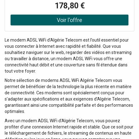
facilement, notamment pour des parcs de bornes de
178,80 €
recharges en entreprise ou en copropriété. Le TRB140
représente un dispositif IoT compact, léger et
écoénergétique, doté de connexions LTE Cat 4 et Ethernet
Gigabit essentielles. Son environnement Linux permet une
personnalisation poussée, en faisant un choix idéal pour
Le modem ADSL WiFi d’Algérie Telecom est l’outil essentiel pour
les projets et applications nécessitant une connectivité
vous connecter à Internet avec rapidité et fiabilité. Que vous
Internet fiable et sécurisée tout en privilégiant la
souhaitiez naviguer sur le web, regarder des vidéos en streaming
compacité et l'efficacité énergétique. Guide de démarage
ou travailler à distance, un modem ADSL WiFi vous offre une
rapide : Sortez le produit de la boite Dévissez sur le coté
connectivité haut débit et une couverture sans fil étendue dans
droit du module Sortez la carte électronique Introduisez
tout votre foyer.
votre carte SIM dans l'emplacement Remettez la carte et
refermez le boitier Connecter le boitier par USB et par
Notre sélection de modems ADSL WiFi Algérie Telecom vous
câble RJ45 Mettez sous tension le boitier Configurez les
permet de bénéficier de la technologie la plus récente en matière
accès Wifi depuis votre accès utilisateur Voila vous avez à
de connectivité. Ces modems sont spécialement conçus pour
présent fini la configuration Caractéristiques principales :
s’adapter aux spécifications et aux exigences d’Algérie Telecom,
garantissant ainsi une compatibilité parfaite et des performances
Connectivité : 4G/LTE (Cat 4), 3G, 2G Protocole :
optimales.
compatible avec les protocoles de communication DNP3
industriels et Modbus Vous pouvez mettre en place un
Avec un modem ADSL WiFi d’Algérie Telecom, vous pouvez
VPN et choisir parmi les 27 méthodes de cryptage. Le
profiter d’une connexion Internet rapide et stable. Que ce soit pour
Teltonika TRB140 offre la fonction de GRE (Generic
le téléchargement de fichiers, le streaming de contenus en haute
Routing Encapsulation) Alimentation possible par POE par