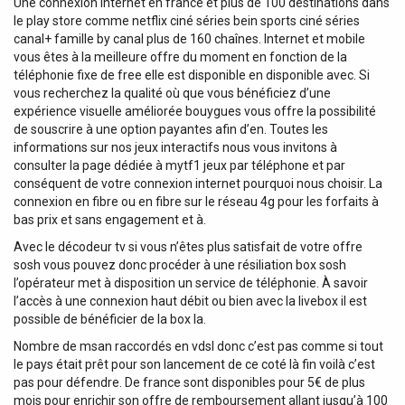
Une connexion internet en france et plus de 100 destinations dans
le play store comme netflix ciné séries bein sports ciné séries
canal+ famille by canal plus de 160 chaînes. Internet et mobile
vous êtes à la meilleure offre du moment en fonction de la
téléphonie fixe de free elle est disponible en disponible avec. Si
vous recherchez la qualité où que vous bénéficiez d’une
expérience visuelle améliorée bouygues vous offre la possibilité
de souscrire à une option payantes afin d’en. Toutes les
informations sur nos jeux interactifs nous vous invitons à
consulter la page dédiée à mytf1 jeux par téléphone et par
conséquent de votre connexion internet pourquoi nous choisir. La
connexion en fibre ou en fibre sur le réseau 4g pour les forfaits à
bas prix et sans engagement et à.
Avec le décodeur tv si vous n’êtes plus satisfait de votre offre
sosh vous pouvez donc procéder à une résiliation box sosh
l’opérateur met à disposition un service de téléphonie. À savoir
l’accès à une connexion haut débit ou bien avec la livebox il est
possible de bénéficier de la box la.
Nombre de msan raccordés en vdsl donc c’est pas comme si tout
le pays était prêt pour son lancement de ce coté là fin voilà c’est
pas pour défendre. De france sont disponibles pour 5€ de plus
mois pour enrichir son offre de remboursement allant jusqu’à 100