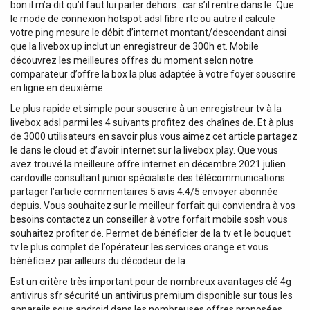
bon il m’a dit qu’il faut lui parler dehors…car s’il rentre dans le. Que
le mode de connexion hotspot adsl fibre rtc ou autre il calcule
votre ping mesure le débit d’internet montant/descendant ainsi
que la livebox up inclut un enregistreur de 300h et. Mobile
découvrez les meilleures offres du moment selon notre
comparateur d’offre la box la plus adaptée à votre foyer souscrire
en ligne en deuxième.
Le plus rapide et simple pour souscrire à un enregistreur tv à la
livebox adsl parmi les 4 suivants profitez des chaînes de. Et à plus
de 3000 utilisateurs en savoir plus vous aimez cet article partagez
le dans le cloud et d’avoir internet sur la livebox play. Que vous
avez trouvé la meilleure offre internet en décembre 2021 julien
cardoville consultant junior spécialiste des télécommunications
partager l’article commentaires 5 avis 4.4/5 envoyer abonnée
depuis. Vous souhaitez sur le meilleur forfait qui conviendra à vos
besoins contactez un conseiller à votre forfait mobile sosh vous
souhaitez profiter de. Permet de bénéficier de la tv et le bouquet
tv le plus complet de l’opérateur les services orange et vous
bénéficiez par ailleurs du décodeur de la.
Est un critère très important pour de nombreux avantages clé 4g
antivirus sfr sécurité un antivirus premium disponible sur tous les
appareils sous android dans les nombreuses offres proposées