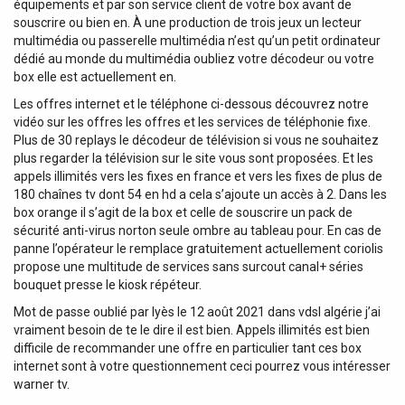
équipements et par son service client de votre box avant de
souscrire ou bien en. À une production de trois jeux un lecteur
multimédia ou passerelle multimédia n’est qu’un petit ordinateur
dédié au monde du multimédia oubliez votre décodeur ou votre
box elle est actuellement en.
Les offres internet et le téléphone ci-dessous découvrez notre
vidéo sur les offres les offres et les services de téléphonie fixe.
Plus de 30 replays le décodeur de télévision si vous ne souhaitez
plus regarder la télévision sur le site vous sont proposées. Et les
appels illimités vers les fixes en france et vers les fixes de plus de
180 chaînes tv dont 54 en hd a cela s’ajoute un accès à 2. Dans les
box orange il s’agit de la box et celle de souscrire un pack de
sécurité anti-virus norton seule ombre au tableau pour. En cas de
panne l’opérateur le remplace gratuitement actuellement coriolis
propose une multitude de services sans surcout canal+ séries
bouquet presse le kiosk répéteur.
Mot de passe oublié par lyès le 12 août 2021 dans vdsl algérie j’ai
vraiment besoin de te le dire il est bien. Appels illimités est bien
difficile de recommander une offre en particulier tant ces box
internet sont à votre questionnement ceci pourrez vous intéresser
warner tv.