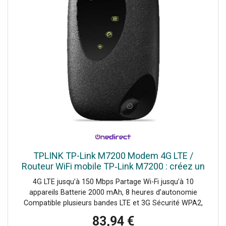
TPLINK TP-Link M7200 Modem 4G LTE /
Routeur WiFi mobile TP‑Link M7200 : créez un
hotspot sécurisé puissant pour jusqu’à 10
4G LTE jusqu’à 150 Mbps Partage Wi-Fi jusqu’à 10
utilisateurs, 8h d’autonomie.
appareils Batterie 2000 mAh, 8 heures d’autonomie
Compatible plusieurs bandes LTE et 3G Sécurité WPA2,
filtrage MAC Gestion via application tpMiFi LED état
83,94 €
connexion et batterie Installation rapide plug-and-play