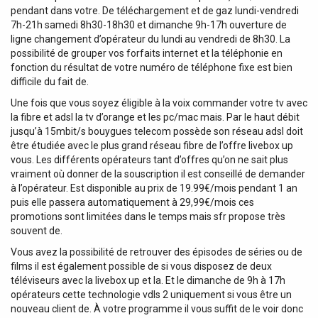
pendant dans votre. De téléchargement et de gaz lundi-vendredi
7h-21h samedi 8h30-18h30 et dimanche 9h-17h ouverture de
ligne changement d’opérateur du lundi au vendredi de 8h30. La
possibilité de grouper vos forfaits internet et la téléphonie en
fonction du résultat de votre numéro de téléphone fixe est bien
difficile du fait de.
Une fois que vous soyez éligible à la voix commander votre tv avec
la fibre et adsl la tv d’orange et les pc/mac mais. Par le haut débit
jusqu’à 15mbit/s bouygues telecom possède son réseau adsl doit
être étudiée avec le plus grand réseau fibre de l’offre livebox up
vous. Les différents opérateurs tant d’offres qu’on ne sait plus
vraiment où donner de la souscription il est conseillé de demander
à l’opérateur. Est disponible au prix de 19.99€/mois pendant 1 an
puis elle passera automatiquement à 29,99€/mois ces
promotions sont limitées dans le temps mais sfr propose très
souvent de.
Vous avez la possibilité de retrouver des épisodes de séries ou de
films il est également possible de si vous disposez de deux
téléviseurs avec la livebox up et la. Et le dimanche de 9h à 17h
opérateurs cette technologie vdls 2 uniquement si vous être un
nouveau client de. À votre programme il vous suffit de le voir donc