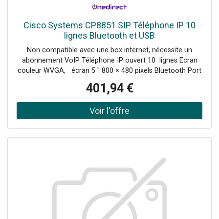
Cisco Systems CP8851 SIP Téléphone IP 10
lignes Bluetooth et USB
Non compatible avec une box internet, nécessite un
abonnement VoIP Téléphone IP ouvert 10 lignes Ecran
couleur WVGA, écran 5 " 800 × 480 pixels Bluetooth Port
USB Jusqu'à deux modules d'extensions Mains-libres,
401,94 €
haut-parleur Full-Duplex 4 touches
programmables contextuelles PoE classe 2 Support EHS
Audio large bande IPv6 pris en charge