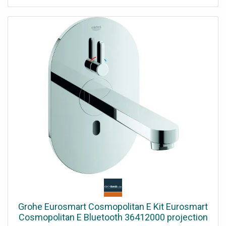
surface Grohe StarLight® Grohe EcoJoy® 5,7 l / min
mousseur avec électrovanne intégrée anti-retour intégré
et Pièges à saleté avec Bluetooth® 4. 1930 * pour la
communication de données sans fil pour les appareils
Apple ** et Android Portée Bluetooth jusqu'à 10 m selon
les revêtements muraux et de sol utilisés Fonctions de
lecture Surveillance APP mot de passe de 10 produits via
APP Nombre de rinçages automatiques / heure du dernier
rinçage Consommation par jour / les 30 derniers jours
Nombre de désinfections thermiques / heure de la
dernière désinfection Paramètres Gamme et temps de
suivi rinçage automatique, désinfection thermique Mode
de nettoyage Contrôle du temps de marche / arrêt
Attribution de profil par attribution de nom un service
Enregistrez et envoyez 3 profils Rétablir les paramètres
d'usine ou utilisateur Version matérielle et logicielle
Marque CE Groupe de raccords I selon DIN 4109 Raccord
de classe de protection IP 59K
Grohe Eurosmart Cosmopolitan E Kit Eurosmart
Cosmopolitan E Bluetooth 36412000 projection