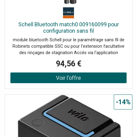
Schell Bluetooth match0 009160099 pour
configuration sans fil
module bluetooth Schell pour le paramétrage sans fil de
Robinets compatible SSC ou pour l'extension facultative
des rinçages de stagnation Accès via l'application
Bluetooth SSC (téléchargeable depuis l'App Store Play
94,56 €
Store) et les appareils mobiles Android ou iOS peut être
utilisé comme Outils pour régler le Robinets (le module
peut alors être retiré) ou le module reste sur la
robinetterie (sauf pour les robinetteries de douche VITUS
Rinçage d'urinoir SCHELLTRONIC ainsi que PURIS E et
VENUS E pour fonctionnement sur batterie) et permet
-14%
ainsi un rinçage anti-stagnation selon le jour de la semaine
et l'heure les 64 derniers rinçages de stagnation sont
enregistrés et peuvent être lus via l'application et peut être
envoyé/exporté par e-mail sous forme de fichier CSV
L'accès au module Bluetooth SSC est protégé par le code
d'accès modifiable individuellement avec module