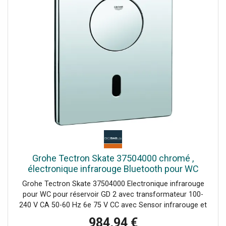
automatiques/heure du dernier rinçage Consommation
par jour/30 derniers jours Nombre de désinfections
thermiques/heure de la dernière désinfection Paramètres :
Temps de suivi pour le rinçage automatique désinfection
thermique Mode nettoyage Contrôle du temps
marche/arrêt Service : Enregistrer et envoyer des profils
Réinitialiser aux paramètres d'usine ou utilisateur
Marquage CE
Grohe Tectron Skate 37504000 chromé ,
électronique infrarouge Bluetooth pour WC
Grohe Tectron Skate 37504000 Electronique infrarouge
pour WC pour réservoir GD 2 avec transformateur 100-
240 V CA 50-60 Hz 6e 75 V CC avec Sensor infrarouge et
module bluetooth pour communication bidirectionnelle
984,94 €