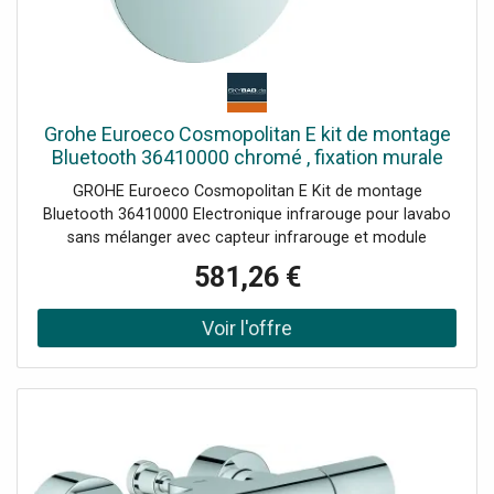
Grohe Euroeco Cosmopolitan E kit de montage
Bluetooth 36410000 chromé , fixation murale
pour lavabo infrarouge, sans mitigeur,
GROHE Euroeco Cosmopolitan E Kit de montage
transformateur
Bluetooth 36410000 Electronique infrarouge pour lavabo
sans mélanger avec capteur infrarouge et module
Bluetooth pour communication bidirectionnelle avec de
581,26 €
nombreux choix Paramètres et fonctions de service avec
transformateur 100-240 V AC 50-60Hz 6 75 V CC Kit de
finition pour boîtier d'encastrement 36336000 , 36337000
Surface StarLight Détendeur à jet laminaire 9 l/min Gorge
172 mm Portée jusqu'à 10 m selon les revêtements de
murs et de sols utilisés Fonctions de lecture : Surveillance
protégée par mot de passe de 10 produits via APP
Nombre de chasses automatiques/heure du dernier
rinçage Consommation par jour/30 derniers jours Nombre
de désinfections thermiques/heure de la dernière