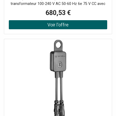
transformateur 100-240 V AC 50-60 Hz 6e 75 V CC avec
Sensor infrarouge et module bluetooth pour
680,53 €
communication bidirectionnelle avec de nombreux choix
Fonctions de réglage et de service Surface StarLight
Portée jusqu'à 10 m selon les revêtements muraux et de
sol Fonctions de lecture : surveillance protégée par mot
de passe L'application reconnaît automatiquement tous
les produits dans la zone de réception Nombre de
chasses automatiques / heure de la dernière chasse
Consommation par jour / les 30 derniers jours Paramètres
: portée et temps de suivi rinçage automatique Mode de
nettoyage Contrôle du temps marche/arrêt Service :
enregistrer et envoyer des profils Réinitialiser aux
paramètres d'usine ou utilisateur Marquage CE