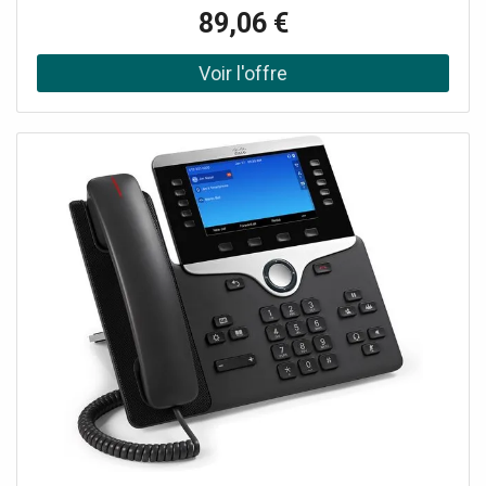
et l'application pour smartphones, tablettes.Alimentation
89,06 €
100-240 V 50/60 Hz La passerelle est un dispositif Wi-Fi à
technologie Bluetooth qui permet de dialoguer avec les
dispositifs sans fil pour permettre la configuration, la
supervision, le diagnostic du système et son intégration
avec les assistants vocaux. C'est le dispositif principal qui
gère la technologie Bluetooth Mesh et qui reçoit la
configuration du système via l'application View
Wireless. La présence d'une connectivité wifi est
nécessaire pour permettre la connexion au cloud pour la
supervision (locale et à distance) et pour l'intégration avec
les assistants vocaux Alexa, Google Assistant et Siri.