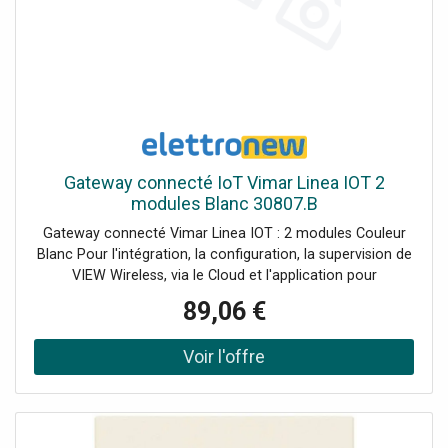
Gateway connecté IoT Vimar Linea IOT 2
modules Blanc 30807.B
Gateway connecté Vimar Linea IOT : 2 modules Couleur
Blanc Pour l'intégration, la configuration, la supervision de
VIEW Wireless, via le Cloud et l'application pour
smartphones, tablettes. Alimentation 100-240 V 50/60 Hz
89,06 €
La passerelle est un dispositif Wi-Fi à technologie
Bluetooth qui permet le dialogue avec les dispositifs sans
fil pour permettre la configuration, la supervision, le
diagnostic du système et son intégration avec les
assistants vocaux. Et le dispositif principal qui gère la
technologie Bluetooth Mesh et qui, via l'application View
Wireless App, reçoit la configuration du système via la