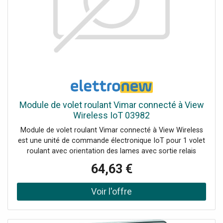
Module de volet roulant Vimar connecté à View
Wireless IoT 03982
Module de volet roulant Vimar connecté à View Wireless
est une unité de commande électronique IoT pour 1 volet
roulant avec orientation des lames avec sortie relais
inverseur pour moteur cos ? 0,6 2 A 100-240 V~ 50/60 Hz
64,63 €
: télécommande, double technologie IoT sur la norme
Bluetooth 5.0 pour la mise en œuvre du système maillé
sans fil VIEW et sur la norme Zigbee 3.0 alimentation
électrique 100-240 V 50/60 Hz installation encastrée
(fenêtre arrière) Configuration à partir de l'application