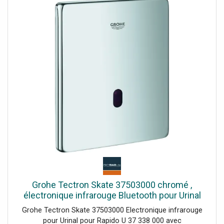
View Wireless pour le système de technologie Bluetooth
et de l'application Amazon pour la technologie Zigbee.
Compatible avec Alexa, Google Home et IFTTT, via une
gatwey ou un concentrateur Zigbee dédié. La forme
permet une flexibilité d'installation maximale (arrière de la
maison, boîtes de jonction, etc.). Lorsqu'il est commandé
directement par les commandes sans batterie, aucun
câblage avec des boutons électromécaniques n'est pas
nécessaire.
Grohe Tectron Skate 37503000 chromé ,
électronique infrarouge Bluetooth pour Urinal
Grohe Tectron Skate 37503000 Electronique infrarouge
pour Urinal pour Rapido U 37 338 000 avec