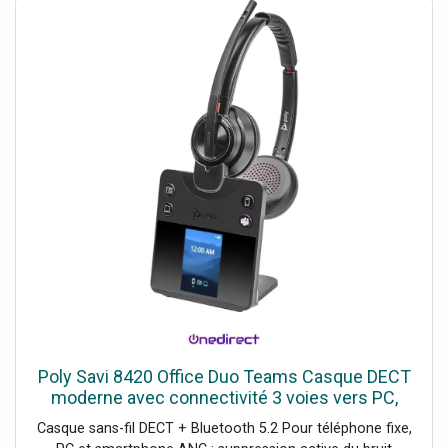
fonctionnement de la pompe Affichage des valeurs de
process et des messages d’état Commande et
paramétrage des fonctions de la pompe Données
techniques • Interface Bluetooth LE 5.0 • Profil GATT
peripheral server • Bande de fréquences 2400.0 – 2483.5
MHz • Puissance d’émission jusqu’a 10 dBm (EIRP)>
Poly Savi 8420 Office Duo Teams Casque DECT
moderne avec connectivité 3 voies vers PC,
téléphone ou smartphone.
Casque sans-fil DECT + Bluetooth 5.2 Pour téléphone fixe,