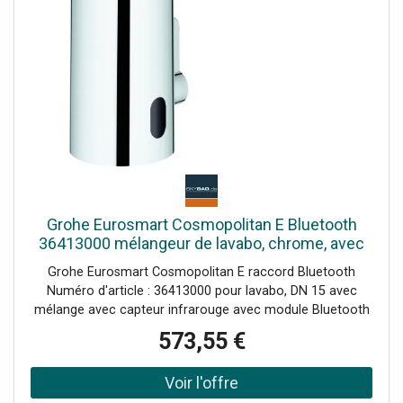
Grohe Eurosmart Cosmopolitan E Bluetooth
36413000 mélangeur de lavabo, chrome, avec
mélange, infrarouge
Grohe Eurosmart Cosmopolitan E raccord Bluetooth
Numéro d'article : 36413000 pour lavabo, DN 15 avec
mélange avec capteur infrarouge avec module Bluetooth
avec de nombreuses fonctions de lecture, de réglage et
573,55 €
de service avec transformateur à fiche 100-240 V AC, 50-
60 Hz, 6,75 V DC Système d'assemblage rapide Dispositif
de mélange avec verrouillage d'eau chaude réglable