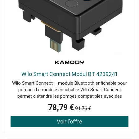
Bluetooth SSC Batterie intégrée pour réserve de marche
date/heure Norme radio Bluetooth SMART Bande de
fréquence 2 4 GHz portée max. 10 m (selon le lieu
d'installation et les matériaux de construction)
Wilo Smart Connect Modul BT 4239241
Wilo Smart Connect – module Bluetooth enfichable pour
pompes Le module enfichable Wilo Smart Connect
permet d’étendre les pompes compatibles avec des
fonctions de communication intelligentes. Il assure une
78,79 €
91,76 €
connexion Bluetooth avec l’application Wilo-Assistant,
facilitant la surveillance, l’affichage des valeurs de
fonctionnement et le réglage des parametres de la
pompe. Fonctions principales Connexion Bluetooth avec
l’application Wilo-Assistant Surveillance du