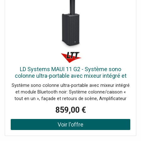
LD Systems MAUI 11 G2 - Système sono
colonne ultra-portable avec mixeur intégré et
module - Systèmes actifs
Système sono colonne ultra-portable avec mixeur intégré
et module Bluetooth noir: Système colonne/caisson «
tout en un », façade et retours de scène, Amplificateur
intégré 1000 W crête travaillant en Classe D, alliant
859,00 €
puissance et légèreté, Restitution énergique dans les
graves, via 3 boomers de 6,5 pouces (165 mm), Registre
médium équilibré, grâce à 8 transducteurs de 3 pouces
(76 mm), Aigus doux et précis, grâce à 2 tweeters de 1
pouce (25 mm), Portée étendue et projection élargie dans