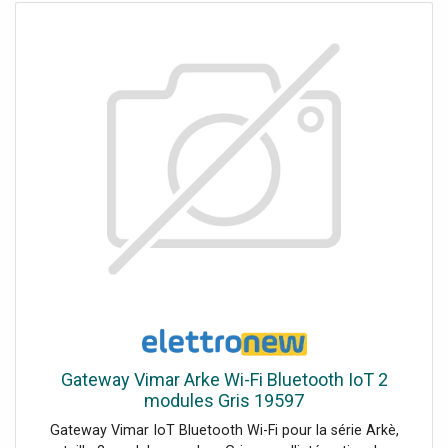
le local d’écoute, grâce à la disposition en array,
Rayonnement homogène grâce au guide d’ondes d’aigu
optimisé via la technologie BEM, Son exempt de
distorsion, même à puissance élevée, grâce à la
technologie DSP LD Systems DynX®, Contrôle intégral
grâce à un mixeur 4 canaux intégré, avec fonction de
streaming audio stéréo Bluetooth®, Colonne séparable en
deux parties, pour un transport compact, Liaison de type
Plug and Play fiable, sans câble externe, grâce à un
connecteur multipoints verrouillable, Nombreuses
possibilités d’utilisation, grâce à la colonne déportable,
Utilisation très facile, presets pour configuration mono ou
stéréo, Vaste choix d’accessoires intelligemment conçus
pour installation et transport, Un système de sonorisation
complet, qu'on peut porter en même temps que son
instrument: voici le MAUI 11 G2. Les deux demi-colonnes
dans leur housse rembourrée à bandoulière, le caisson de
basses dans une main, la guitare ou le clavier dans l’autre
Gateway Vimar Arke Wi-Fi Bluetooth IoT 2
– et en route ! Le montage du système, qui sert à la fois
modules Gris 19597
de sono de façade et de retours, s’effectue très
Gateway Vimar IoT Bluetooth Wi-Fi pour la série Arkè,
facilement, grâce aux connecteurs multipoints