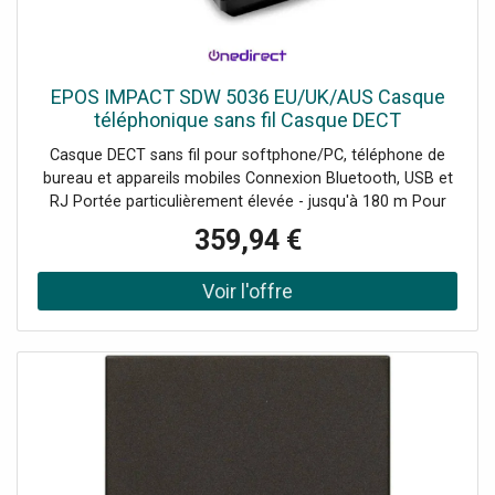
EPOS IMPACT SDW 5036 EU/UK/AUS Casque
téléphonique sans fil Casque DECT
ultramoderne pour téléphones de bureau, PC &
Casque DECT sans fil pour softphone/PC, téléphone de
smartphones longue portée avec
bureau et appareils mobiles Connexion Bluetooth, USB et
RJ Portée particulièrement élevée - jusqu'à 180 m Pour
les collaborateurs mobiles au bureau ou au poste de
359,94 €
travail fixe Système Noise Cancelling : compréhension
vocale particulièrement bonne Technologie ActiveGard :
protection de l'ouïe Jusqu'à 14 heures d'autonomie en
conversation