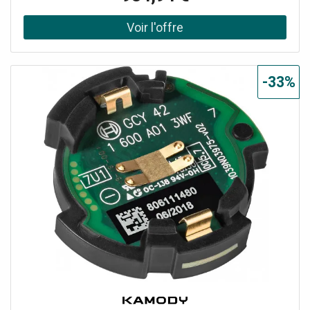
avec de nombreux choix Fonctions de réglage et de
service avec actionnement manuel supplémentaire
Surface StarLight Panneau avant 156 x 197 mm
Servomoteur Portée jusqu'à 10 m selon les revêtements
muraux et de sol utilisés Fonctions de lecture :
surveillance protégée par mot de passe L'application
-33%
reconnaît automatiquement tous les produits dans la
zone de réception Nombre de chasses automatiques /
heure de la dernière chasse Consommation par jour / les
30 derniers jours Paramètres : portée et temps de suivi
mode de nettoyage à rinçage automatique Contrôle du
temps marche/arrêt Service : Sauvegarde et envoi de
profils Réinitialiser à partir des paramètres d'usine et
utilisateur Marquage CE