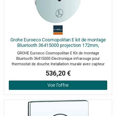
Enregistrez et envoyez 3 profils Rétablir les paramètres
d'usine ou utilisateur Version matérielle et logicielle
Marquage CE, groupe de vannes I selon DIN 4109 Raccord
de classe de protection IP 59K
Grohe Euroeco Cosmopolitan E kit de montage
Bluetooth 36415000 projection 172mm,
chromé , thermostat de douche mural
GROHE Euroeco Cosmopolitan E Kit de montage
infrarouge, avec transformateur
Bluetooth 36415000 Electronique infrarouge pour
thermostat de douche Installation murale avec capteur
infrarouge et module Bluetooth pour communication
536,20 €
bidirectionnelle avec de nombreux choix Paramètres et
fonctions de service avec transformateur 100-240 V AC
50-60Hz 6 75 V CC Kit de montage de finition pour boîtier
d'installation UP 36416000 Surface StarLight Portée
jusqu'à 10 m selon les revêtements des murs et sols
Fonctions de lecture : surveillance protégée par mot de
passe L'application reconnaît automatiquement tous les
produits dans la zone de réception Nombre de chasses