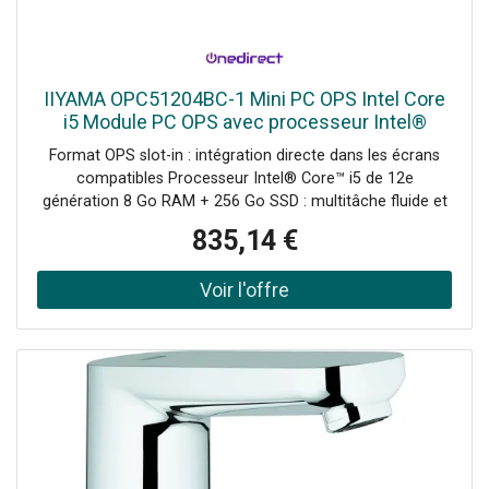
été développé en faisant appel au calcul par éléments
finis (BEM) pour la simulation numérique du rayonnement
et de la répartition de l’énergie sonore. Il permet de
réduire les...
IIYAMA OPC51204BC-1 Mini PC OPS Intel Core
i5 Module PC OPS avec processeur Intel®
Core™ i5 conçu pour transformer un écran
Format OPS slot-in : intégration directe dans les écrans
professionnel interactif
compatibles Processeur Intel® Core™ i5 de 12e
génération 8 Go RAM + 256 Go SSD : multitâche fluide et
stable Windows 11 IoT Enterprise préinstallé Connectivité
835,14 €
complète : LAN Gigabit, Wifi 6 et Bluetooth Sorties vidéo
DisplayPort et HDMI compatibles 4K