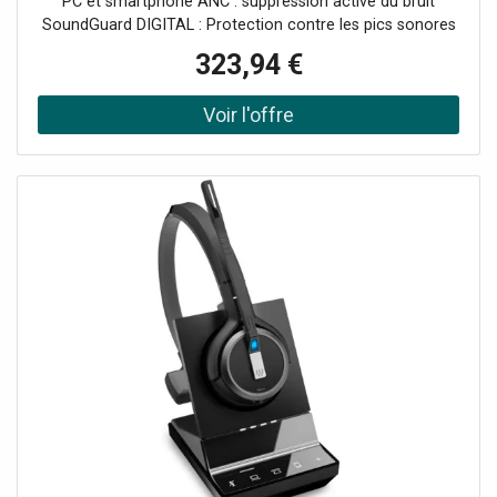
PC et smartphone ANC : suppression active du bruit
SoundGuard DIGITAL : Protection contre les pics sonores
Portée : jusqu'à 180 m Autonomie : jusqu'à 13h Mode
323,94 €
conférence : jusqu'à 4 casques sur une base Base
compatible avec les séries Savi 8400, 8200, 7400 et 7300
Certifié et optimisé Microsoft Teams