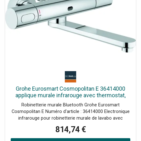
désinfection Paramètres : plage et temps de suivi rinçage
automatique désinfection thermique Mode nettoyage
Contrôle du temps marche/arrêt Service : Sauvegarde et
envoi de profils Réinitialiser aux paramètres d'usine ou
utilisateur Marquage CE Groupe de raccords I selon DIN
4109
Grohe Eurosmart Cosmopolitan E 36414000
applique murale infrarouge avec thermostat,
Bluetooth, chromé
Robinetterie murale Bluetooth Grohe Eurosmart
Cosmopolitan E Numéro d'article : 36414000 Electronique
infrarouge pour robinetterie murale de lavabo avec
thermostat avec capteur infrarouge et module Bluetooth
814,74 €
pour communication bidirectionnelle avec de nombreuses
fonctions de lecture, de réglage et de service avec