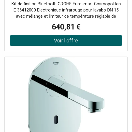
172 mm, chrome, mitigeur lavabo infrarouge,
Kit de finition Bluetooth GROHE Eurosmart Cosmopolitan
avec transformateur
E 36412000 Electronique infrarouge pour lavabo DN 15
avec mélange et limiteur de température réglable de
manière variable avec capteur infrarouge et module
640,81 €
Bluetooth pour la communication bidirectionnelle avec de
nombreuses lectures Paramètres et fonctions de service
avec transformateur 100-240 V AC 50 à 60 Hz 6,75 V CC
Kit de montage final pour boîte d'installation dissimulée
36339000 Surface StarLight Régulateur de jet laminaire 9 l
/ min Projection 172 mm Portée jusqu'à 10 m selon les
revêtements muraux et de sol utilisés Fonctions de
lecture: surveillance APP mot de passe de 10 produits via
APP Nombre de rinçages automatiques / heure du dernier
rinçage Consommation par jour / les 30 derniers jours
Nombre de désinfections thermiques / heure de la
dernière désinfection Paramètres: portée et temps de
suivi rinçage automatique désinfection thermique Mode
de nettoyage Contrôle du temps marche / arrêt Service:
enregistrement et envoi de profils Réinitialiser aux
paramètres d'usine ou utilisateur Version du matériel et du
logiciel Marquage CE Groupe de raccords I selon DIN 4109