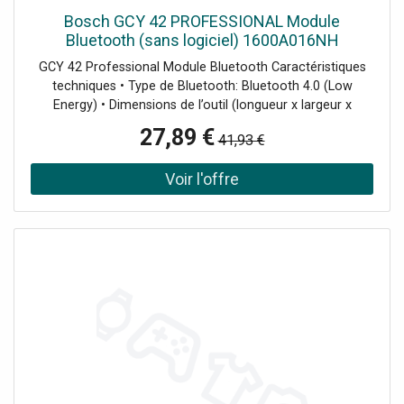
Bosch GCY 42 PROFESSIONAL Module
Bluetooth (sans logiciel) 1600A016NH
GCY 42 Professional Module Bluetooth Caractéristiques
techniques • Type de Bluetooth: Bluetooth 4.0 (Low
Energy) • Dimensions de l’outil (longueur x largeur x
hauteur): 30 x 7 mm • Poids*: 0,01 kg • Type de pile de
27,89 €
41,93 €
sauvegarde: Button Cell CR2032 • Dimensions de
l’emballage (longueur x largeur x hauteur): 110 x 136 x 32
mm GCY 42 Professional: Informations
complémentaires Points forts du produit Le module GCY
42 permet de connecter un outil avec un appareil mobile
via le protocole Bluetooth® pour transférer des données,
régler des parametres, améliorer la maîtrise, etc.>