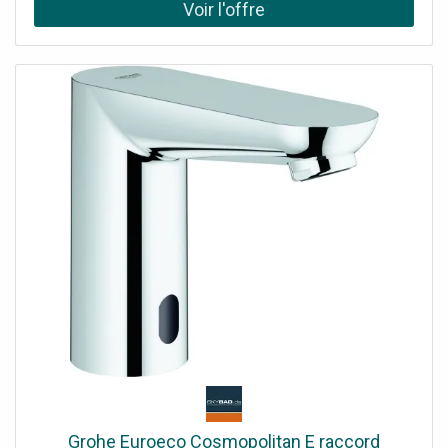
transformateur 100-240 V AC, 50-60 Hz, 6,75 V DC
Surface Grohe StarLight® Grohe CoolTouch® ne brûle
pas sur les surfaces chaudes Technologie d'économie
d'eau Grohe EcoJoy® Verrouillage de sécurité Grohe
SafeStop à 38°C Bec pivotant en fonte 219 mm Limiteur
de plage de pivotement 130°, verrouillable Projection 287
mm Détendeur à jet laminaire 9 l/min Connexions S,
connexion cachée, connexion à vis Disconnecteurs,
pièges à saletés à utiliser avec le kit de coque de
thermostat 39 383 000 avec Bluetooth® 4.0* pour la
communication de données sans fil pour les appareils
Apple** et Android Portée Bluetooth jusqu'à 10 m selon
les revêtements de murs et de sols utilisés Fonctions de
lecture Surveillance protégée par mot de passe de 10
produits via APP Nombre de chasses automatiques /
heure du dernier rinçage Consommation par jour / les 30
derniers jours Nombre de désinfections thermiques /
heure de la dernière désinfection Paramètres Portée et
temps de suivi rinçage automatique désinfection
thermique Mode nettoyage Contrôle du temps
marche/arrêt Attribution de profil par attribution de nom
Grohe Euroeco Cosmopolitan E raccord