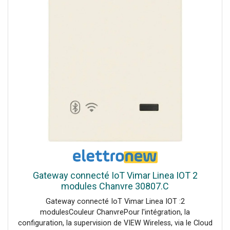
technologie Bluetooth. La présence d'une connectivité
Wi-Fi est nécessaire pour permettre la connexion au
nuage pour la supervision (locale et à distance) et pour
l'intégration avec les assistants vocaux Alexa, Google
Assistant et Siri.
Gateway connecté IoT Vimar Linea IOT 2
modules Chanvre 30807.C
Gateway connecté IoT Vimar Linea IOT :2
modulesCouleur ChanvrePour l'intégration, la
configuration, la supervision de VIEW Wireless, via le Cloud