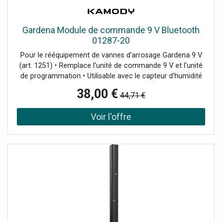
Gardena Module de commande 9 V Bluetooth
01287-20
Pour le rééquipement de vannes d'arrosage Gardena 9 V
(art. 1251) • Remplace l'unité de commande 9 V et l'unité
de programmation • Utilisable avec le capteur d'humidité
du sol Gardena • Arrosage automatique et rapide du jardin
38,00 €
44,71 €
• L'unité de commande Gardena 9V Bluetooth ® sert a
commander la vanne d'arrosage Gardena 9V et peut etre
programmée facilement sur smartphone ou tablette, a
une distance maximale de 10 m de l'appareil, via Gardena
Bluetooth-App • Il est possible de définir six plans
d'arrosage différents pour lesquels l'heure, la durée et les
jours de la semaine peuvent etre réglés • Les LED d'état
fournissent des informations sur la connexion Bluetooth
®, l'état de la batterie et l'arrosage • Fonction Water Now :
si l'arrosage doit etre lancé une fois immédiatement, il est
possible de l'activer manuellement sans modifier les
réglages>