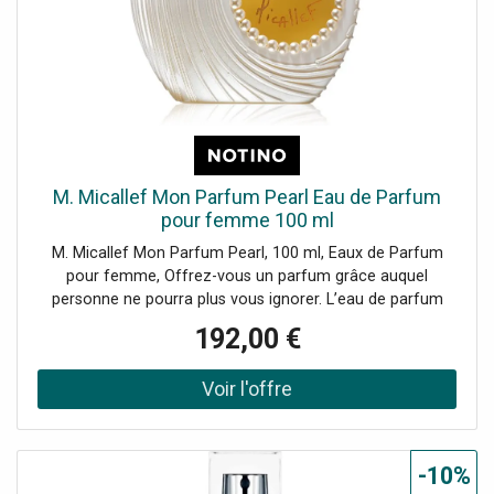
M. Micallef Mon Parfum Pearl Eau de Parfum
pour femme 100 ml
M. Micallef Mon Parfum Pearl, 100 ml, Eaux de Parfum
pour femme, Offrez-vous un parfum grâce auquel
personne ne pourra plus vous ignorer. L’eau de parfum
pour femmes M. Micallef Mon Parfum Pearl est une
192,00 €
véritable personnification du luxe et de l’exception, sa
composition olfactive ingénieuse comblera les plus
exigeantes. parfum floral parfum poudré apprécié de
toutes les femmes romantiques senteur parfaite pour
tous les jours
-10%