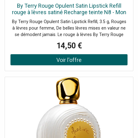
By Terry Rouge Opulent Satin Lipstick Refill
rouge à lèvres satiné Recharge teinte N8 - Mon
Rouge 3.5 g
By Terry Rouge Opulent Satin Lipstick Refill, 3.5 g, Rouges
à lèvres pour femme, De belles lèvres mises en valeur ne
se démodent jamais. Le rouge à lèvres By Terry Rouge
Opulent Satin Lipstick Refill couvrira vos lèvres d’une
14,50 €
couche de couleur saturée irrésistible pour souligner
n’importe quel maquillage, que vous alliez au travail, à une
réunion ou en soirée. Il vous aidera non seulement à
mettre en valeur vos lèvres, mais aussi à leur donner la
forme souhaitée, ou même à les faire paraître plus
volumineuses. En un instant, vous obtiendrez des lèvres
magnifiquement colorées et parfaitement façonnées qui
attireront les regards et inviteront aux baisers. Le produit :
les lèvres sont parfaitement pleines et très saines lisse les
rides et les imperfections des lèvres haute pigmentation
s’applique facilement hydrate et prend soin de vos lèvres
texture crémeuse effet satiné n’assèche pas inutilement
les lèvres Mode d’emploi : Appliquez le rouge à lèvres en
partant du centre pour rejoindre les côtés des lèvres.