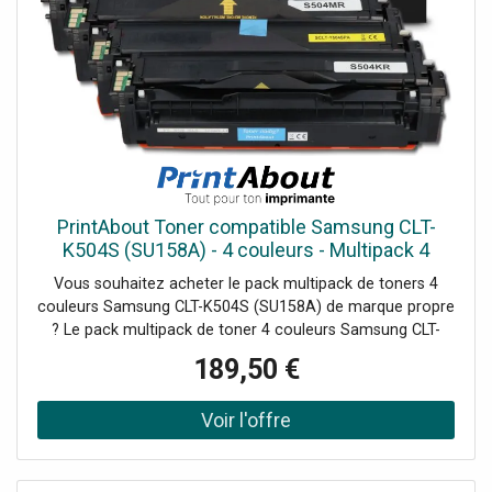
l'environnement, pour un confort optimal tout au long de
l'année.
PrintAbout Toner compatible Samsung CLT-
K504S (SU158A) - 4 couleurs - Multipack 4
couleurs
Vous souhaitez acheter le pack multipack de toners 4
couleurs Samsung CLT-K504S (SU158A) de marque propre
? Le pack multipack de toner 4 couleurs Samsung CLT-
K504S (SU158A) de marque propre utilise une poudre fine
189,50 €
qui, contrairement à l'encre, ne peut pas sécher, ce qui
garantit une....