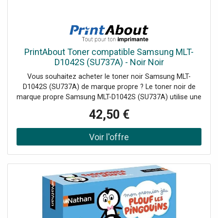
PrintAbout Toner compatible Samsung MLT-
D1042S (SU737A) - Noir Noir
Vous souhaitez acheter le toner noir Samsung MLT-
D1042S (SU737A) de marque propre ? Le toner noir de
marque propre Samsung MLT-D1042S (SU737A) utilise une
poudre fine qui, contrairement à l'encre, ne peut pas
42,50 €
sécher. La qualité d'impression reste ainsi stable, même en
cas d'utilisation....