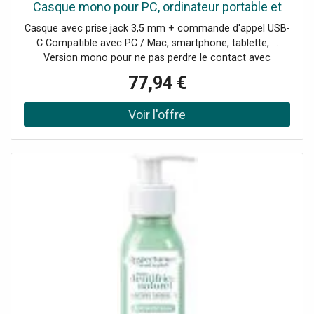
Casque mono pour PC, ordinateur portable et
smartphone (USB-C & jack 3,5mm) pour la
Casque avec prise jack 3,5 mm + commande d'appel USB-
maison et le bureau.
C Compatible avec PC / Mac, smartphone, tablette, ...
Version mono pour ne pas perdre le contact avec
l'environnement Microphone à réduction de bruit Très
77,94 €
confortable et léger, avec coussinets d'oreille en similicuir
Plug & Play : installation facile Compatible avec les
principales applications UC