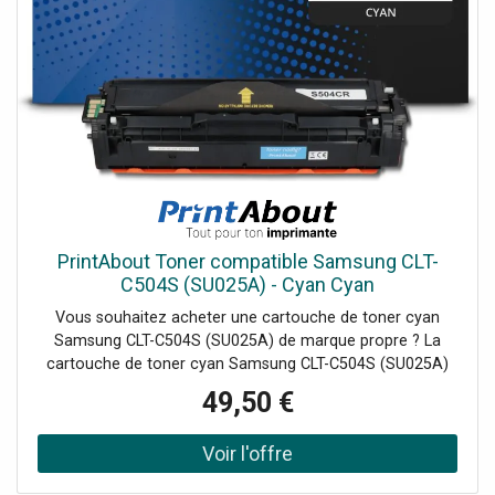
PrintAbout Toner compatible Samsung CLT-
C504S (SU025A) - Cyan Cyan
Vous souhaitez acheter une cartouche de toner cyan
Samsung CLT-C504S (SU025A) de marque propre ? La
cartouche de toner cyan Samsung CLT-C504S (SU025A)
de marque propre utilise une poudre fine qui,
49,50 €
contrairement à l'encre, ne peut pas sécher. La qualité de
vos impressions reste ainsi....