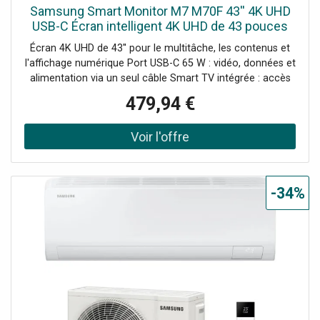
Samsung Smart Monitor M7 M70F 43'' 4K UHD
USB-C Écran intelligent 4K UHD de 43 pouces
avec Smart TV intégrée, port USB-C de 65 W et
Écran 4K UHD de 43'' pour le multitâche, les contenus et
accès à des
l'affichage numérique Port USB-C 65 W : vidéo, données et
alimentation via un seul câble Smart TV intégrée : accès
direct aux applications professionnelles et multimédia
479,94 €
Microsoft 365 et accès à distance : travail sans avoir à
connecter un ordinateur Hub USB intégré pour connecter
des périphériques HDMI avec ARC : intégration facile avec
les systèmes audiovisuels Compatibilité VESA
200x200mm pour montage mural
-34%