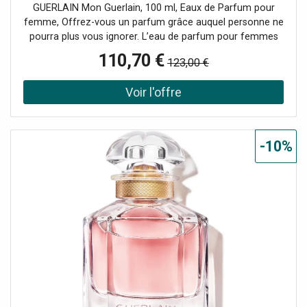
GUERLAIN Mon Guerlain, 100 ml, Eaux de Parfum pour
femme, Offrez-vous un parfum grâce auquel personne ne
pourra plus vous ignorer. L’eau de parfum pour femmes
GUERLAIN Mon Guerlain est une véritable personnification
110,70 €
123,00 €
du luxe et de l’exception, sa composition olfactive
ingénieuse comblera les plus exigeantes. parfum floral
parfum oriental pour les femmes modernes du 21e siècle
senteur parfaite pour tous les jours
-10%