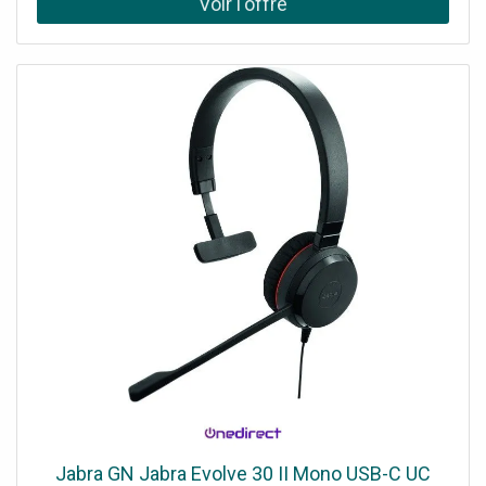
détail qui ajoute une touche de charme irrésistible !
Produit labellisé STANDARD 100 by OEKO-TEX ®(BJ020
189402 TESTEX) Ouverture pont pour faciliter l'habillage
Des petites oreilles trop mignonnes En velours tout doux
Photos non contractuelles : les visuels sont fournis à titre
illustratif. Les accessoires visibles ne sont pas inclus,
l'offre concerne uniquement les pièces mentionnées dans
le titre.
Jabra GN Jabra Evolve 30 II Mono USB-C UC