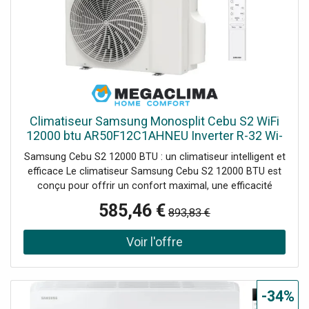
Climatiseur Samsung Monosplit Cebu S2 WiFi
12000 btu AR50F12C1AHNEU Inverter R-32 Wi-
Fi Classe A++
Samsung Cebu S2 12000 BTU : un climatiseur intelligent et
efficace Le climatiseur Samsung Cebu S2 12000 BTU est
conçu pour offrir un confort maximal, une efficacité
énergétique et une gestion intelligente. Grâce à la
585,46 €
893,83 €
technologie AI Auto Cooling, il reconnaît les habitudes de
l'utilisateur et ajuste automatiquement la température
pour optimiser la consommation d'énergie et garantir une
climatisation parfaite à tout moment. Son design élégant
et compact le rend parfait pour tout environnement,
tandis que la bouche d'évacuation inclinée et le ventilateur
-34%
surdimensionné distribuent l'air de manière plus rapide et