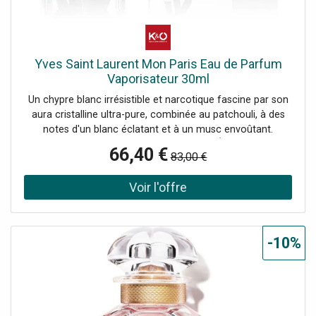
Yves Saint Laurent Mon Paris Eau de Parfum
Vaporisateur 30ml
Un chypre blanc irrésistible et narcotique fascine par son
aura cristalline ultra-pure, combinée au patchouli, à des
notes d'un blanc éclatant et à un musc envoûtant.
ATTENTION : INFLAMMABLE JUSQU'AU SÉCHAGE. TENIR
66,40 €
83,00 €
ÉLOIGNÉ DE TOUTE FLAMME, SOURCE D'ALLUMAGE OU
CORPS INCANDESCENT. NE PAS VAPORISER SUR UNE
PEAU IRRITÉE NI DANS LES YEUX. EN CAS DE CONTACT,
RINCER IMMÉDIATEMENT ET ABONDAMMENT AVEC DE
L'EAU.
-10%