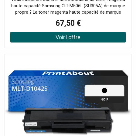
haute capacité Samsung CLT-M506L (SU305A) de marque
propre ? Le toner magenta haute capacité de marque
propre Samsung CLT-M506L (SU305A) est idéal pour ceux
67,50 €
qui impriment beaucoup et qui ne veulent pas avoir à se
soucier d'un séchage....