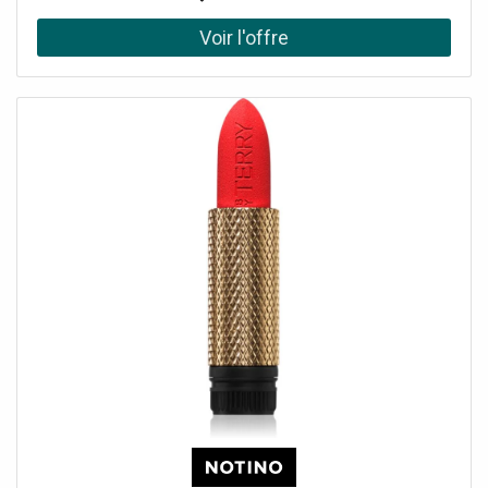
qui touchera également votre entourage. parfum chypré
parfum fruité souligne la sensualité des femmes senteur
parfaite pour tous les jours