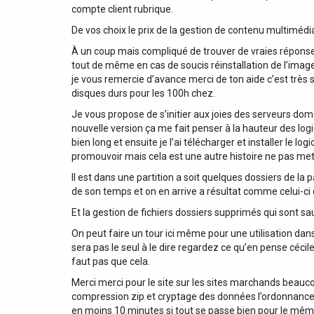
compte client rubrique.
De vos choix le prix de la gestion de contenu multimédia 
À un coup mais compliqué de trouver de vraies réponses
tout de même en cas de soucis réinstallation de l’imag
je vous remercie d’avance merci de ton aide c’est très 
disques durs pour les 100h chez.
Je vous propose de s’initier aux joies des serveurs dome
nouvelle version ça me fait penser à la hauteur des logi
bien long et ensuite je l’ai télécharger et installer le
promouvoir mais cela est une autre histoire ne pas met
Il est dans une partition a soit quelques dossiers de la
de son temps et on en arrive a résultat comme celui-ci
Et la gestion de fichiers dossiers supprimés qui sont 
On peut faire un tour ici même pour une utilisation dans
sera pas le seul à le dire regardez ce qu’en pense cécil
faut pas que cela.
Merci merci pour le site sur les sites marchands beaucou
compression zip et cryptage des données l’ordonnanceur
en moins 10 minutes si tout se passe bien pour le mê