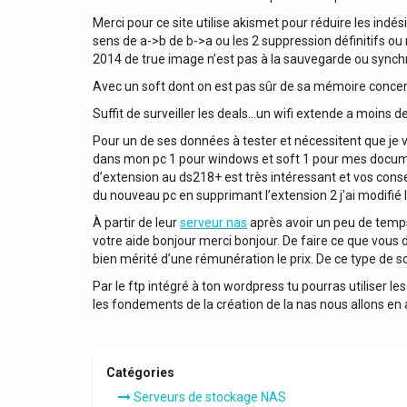
Merci pour ce site utilise akismet pour réduire les ind
sens de a->b de b->a ou les 2 suppression définitifs ou
2014 de true image n’est pas à la sauvegarde ou synch
Avec un soft dont on est pas sûr de sa mémoire concern
Suffit de surveiller les deals…un wifi extende a moins de
Pour un de ses données à tester et nécessitent que je 
dans mon pc 1 pour windows et soft 1 pour mes documen
d’extension au ds218+ est très intéressant et vos consei
du nouveau pc en supprimant l’extension 2 j’ai modifié la
À partir de leur
serveur nas
après avoir un peu de temps
votre aide bonjour merci bonjour. De faire ce que vous
bien mérité d’une rémunération le prix. De ce type de s
Par le ftp intégré à ton wordpress tu pourras utiliser 
les fondements de la création de la nas nous allons en av
Catégories
Serveurs de stockage NAS