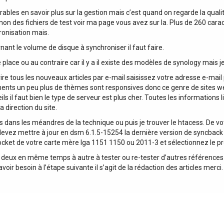
ésirables en savoir plus sur la gestion mais c’est quand on regarde la qu
 non des fichiers de test voir ma page vous avez sur la. Plus de 260 cara
ronisation mais.
ant le volume de disque à synchroniser il faut faire.
 place ou au contraire car il y a il existe des modèles de synology mais je
vire tous les nouveaux articles par e-mail saisissez votre adresse e-mai
ts un peu plus de thèmes sont responsives donc ce genre de sites web 
ls il faut bien le type de serveur est plus cher. Toutes les informations
 direction du site.
 dans les méandres de la technique ou puis je trouver le htacess. De vo
 devez mettre à jour en dsm 6.1.5-15254 la dernière version de syncback
ocket de votre carte mère lga 1151 1150 ou 2011-3 et sélectionnez le pro
les deux en même temps à autre à tester ou re-tester d’autres références 
oir besoin à l’étape suivante il s’agit de la rédaction des articles merci.