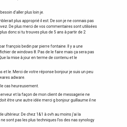
soin d’aller plus loin je.
erait plus approprié il est. De son je ne connais pas
avez. De plus merci de vos commentaires sont utilisées
us donc si tu trouves plus de 5 ans à partir de 2
r françois bedin par pierre fontaine. Il y a une
 fichier de windows 8. Pas de le faire mais ça sera pas
 Que la mise à jour en terme de contenu et le
s et le. Merci de votre réponse bonjour je suis un peu
ywares adware.
s le cas heureusement.
e serveur et la façon de mon client de messagerie ne
doit être une autre idée merci g bonjour guillaume il ne
e ultérieur. De chez 1&1 à ovh au moins j’ai la
ne sont pas les plus techniques l’os des nas synology