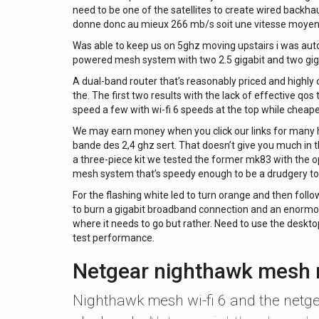
need to be one of the satellites to create wired backhau
donne donc au mieux 266 mb/s soit une vitesse moyen
Was able to keep us on 5ghz moving upstairs i was autom
powered mesh system with two 2.5 gigabit and two giga
A dual-band router that’s reasonably priced and highly
the. The first two results with the lack of effective q
speed a few with wi-fi 6 speeds at the top while cheape
We may earn money when you click our links for many hom
bande des 2,4 ghz sert. That doesn’t give you much in th
a three-piece kit we tested the former mk83 with the op
mesh system that’s speedy enough to be a drudgery to s
For the flashing white led to turn orange and then foll
to burn a gigabit broadband connection and an enormous
where it needs to go but rather. Need to use the deskto
test performance.
Netgear nighthawk mesh 
Nighthawk mesh wi-fi 6 and the netge