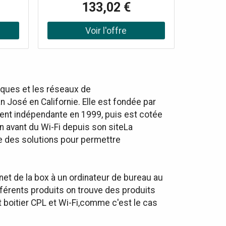
133,02 €
 ses 3
couvre jusqu'à 300 mm² avec ses 3
ogie
nœuds. Équipé de la technologie
ances
Wi-Fi 6, il offre des performances
ité
élevées pour une connectivité
c des
continue et fluide, même avec des
tés,
dizaines d'appareils connectés,
vantes
avec les caractéristiques suivantes
6
Technologie Wi-Fi : Wi-Fi 6
iques et les réseaux de
nd (5
(802.11ax) Bandes : Dual Band (5
 José en Californie. Elle est fondée par
 300
GHz : 1201 Mbps, 2,4 GHz : 300
vient indépendante en 1999, puis est cotée
 300
Mbps) Couverture : jusqu'à 300
 avant du Wi-Fi depuis son siteLa
é de
mm² avec 3 nœuds Capacité de
xions
l'appareil : Jusqu'à 80 connexions
e des solutions pour permettre
3 et
simultanées Sécurité : WPA3 et
3dBi
contrôle parental Antennes : 3dBi
œud
intégrées pour chaque nœud
t de la box à un ordinateur de bureau au
MIMO,
Technologies : OFDMA, MU-MIMO,
ifférents produits on trouve des produits
AP Steering
itier CPL et Wi-Fi,comme c'est le cas