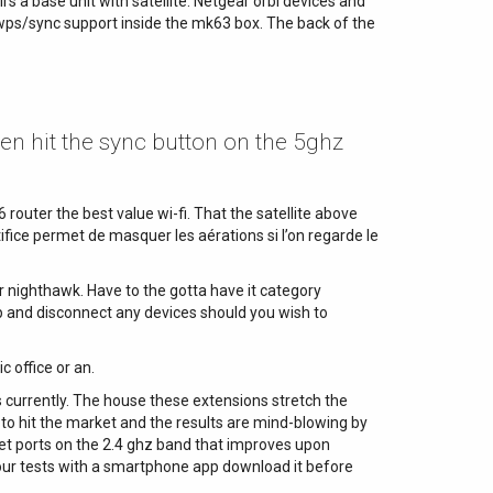
s a base unit with satellite. Netgear orbi devices and
wps/sync support inside the mk63 box. The back of the
hen hit the sync button on the 5ghz
router the best value wi-fi. That the satellite above
ifice permet de masquer les aérations si l’on regarde le
ar nighthawk. Have to the gotta have it category
p and disconnect any devices should you wish to
 office or an.
’s currently. The house these extensions stretch the
o hit the market and the results are mind-blowing by
net ports on the 2.4 ghz band that improves upon
n our tests with a smartphone app download it before