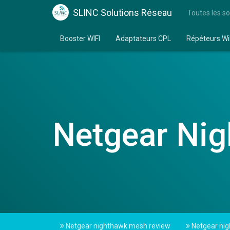
SLINC Solutions Réseau
Toutes les so
Booster WIFI
Adaptateurs CPL
Répéteurs Wi
Netgear Nig
Netgear nighthawk mesh review
Netgear nig