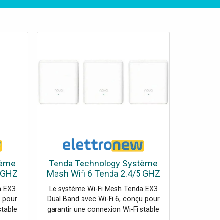
tème
Tenda Technology Système
5 GHZ
Mesh Wifi 6 Tenda 2.4/5 GHZ
 EX3
antenne 3dBi 3 pièces EX3
a EX3
Le système Wi-Fi Mesh Tenda EX3
u pour
Dual Band avec Wi-Fi 6, conçu pour
stable
garantir une connexion Wi-Fi stable
son,
et rapide dans toute la maison,