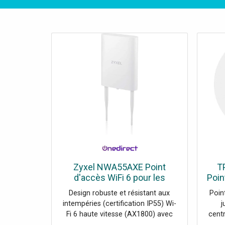
Zyxel NWA55AXE Point
T
d'accès WiFi 6 pour les
Poin
entreprises ayant besoin
mo
Design robuste et résistant aux
Point
d'une infrastructure réseau
pour
intempéries (certification IP55) Wi-
j
fiable et facile à gérer en
Fi 6 haute vitesse (AX1800) avec
centr
extérieur.
prise en charge du double bande
clou