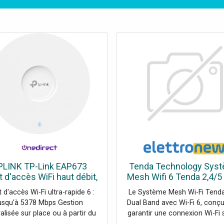
PLINK TP-Link EAP673
Tenda Technology Sys
t d'accès WiFi haut débit,
Mesh Wifi 6 Tenda 2,4/
ntage au plafond, idéal
antenne 3dBi 2 pièces
 d'accès Wi-Fi ultra-rapide 6 :
Le Système Mesh Wi-Fi Tend
 les réseaux d'entreprise
usqu'à 5378 Mbps Gestion
Dual Band avec Wi-Fi 6, conç
alisée sur place ou à partir du
garantir une connexion Wi-Fi 
d Bande passante de 160 MHz
et rapide dans toute la mai