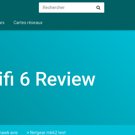
Rechercher
Rechercher
urs
Cartes réseaux
fi 6 Review
hawk avis
Netgear mk62 test