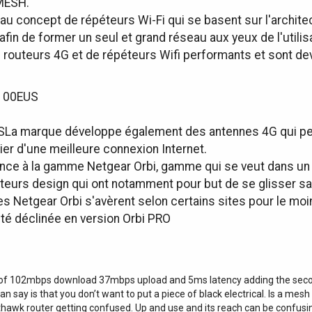
 MESH.
 concept de répéteurs Wi-Fi qui se basent sur l'architect
afin de former un seul et grand réseau aux yeux de l'utilis
 routeurs 4G et de répéteurs Wifi performants et sont d
100EUS
La marque développe également des antennes 4G qui per
ier d'une meilleure connexion Internet.
ance à la gamme Netgear Orbi, gamme qui se veut dans u
eurs design qui ont notamment pour but de se glisser s
les Netgear Orbi s'avèrent selon certains sites pour le mo
é déclinée en version Orbi PRO
 of 102mbps download 37mbps upload and 5ms latency adding the second
can say is that you don’t want to put a piece of black electrical. Is a me
thawk router getting confused. Up and use and its reach can be confusing