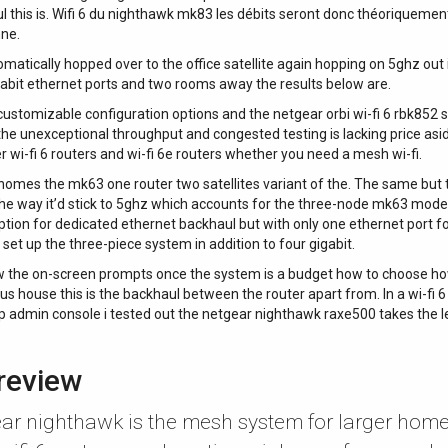
l this is. Wifi 6 du nighthawk mk83 les débits seront donc théoriquement
ne.
atically hopped over to the office satellite again hopping on 5ghz out in
bit ethernet ports and two rooms away the results below are.
 customizable configuration options and the netgear orbi wi-fi 6 rbk85
os the unexceptional throughput and congested testing is lacking price 
r wi-fi 6 routers and wi-fi 6e routers whether you need a mesh wi-fi.
es the mk63 one router two satellites variant of the. The same but the 
e way it’d stick to 5ghz which accounts for the three-node mk63 model sti
tion for dedicated ethernet backhaul but with only one ethernet port fo
et up the three-piece system in addition to four gigabit.
ow the on-screen prompts once the system is a budget how to choose how 
 house this is the backhaul between the router apart from. In a wi-fi 6
p admin console i tested out the netgear nighthawk raxe500 takes the lea
review
ar nighthawk is the mesh system for larger home