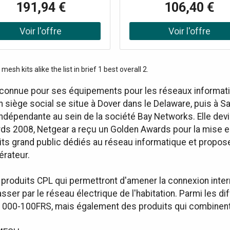
191,94 €
106,40 €
Omada Mesh permet la
couvre jusqu'à 300 mm² avec
ctivité entre différents points
nœuds. Équipé de la technol
accès Supporte à la fois le
Wi-Fi 6, il offre des perform
rant continu (adaptateur non
élevées pour une connectiv
clus) et le PoE+ Connexion
continue et fluide, même ave
imultanée pour plus de 250
dizaines d'appareils connec
esh kits alike the list in brief 1 best overall 2.
appareils
avec les caractéristiques sui
Technologie Wi-Fi : Wi-Fi 
 connue pour ses équipements pour les réseaux informat
(802.11ax) Bandes : Dual Ba
siège social se situe à Dover dans le Delaware, puis à San
GHz : 1201 Mbps, 2,4 GHz :
 indépendante au sein de la société Bay Networks. Elle de
Mbps) Couverture : jusqu'à
ds 2008, Netgear a reçu un Golden Awards pour la mise en
mm² avec 3 nœuds Capacit
l'appareil : Jusqu'à 80 conne
ts grand public dédiés au réseau informatique et propos
simultanées Sécurité : WPA
érateur.
Parental Control Antennes : 
intégrées pour chaque n
oduits CPL qui permettront d'amener la connexion interne
Technologies : OFDMA, MU-
sser par le réseau électrique de l'habitation. Parmi les d
AP Steering
-100FRS, mais également des produits qui combinent bo