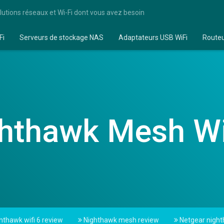
lutions réseaux et Wi-Fi dont vous avez besoin
Fi
Serveurs de stockage NAS
Adaptateurs USB WiFi
Route
hthawk Mesh Wi
hthawk wifi 6 review
Nighthawk mesh review
Netgear night