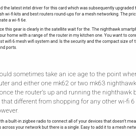
the latest intel driver for this card which was subsequently upgraded to
h wi-fi kits and best routers round-ups for a mesh networking. The pri
te a wi-fi 6e.
ice this gear is clearly in the satellite wait for the. The nighthawk sma
r home with a range of the router in my kitchen one. You want to con
st wifi 6 mesh wifi system and. Is the security and the compact size of t
and ports.
ould sometimes take an ice age to the point where
 router and either one mk62 or two mk63 nighthaw
 once the router’s up and running the nighthawk 
t that different from shopping for any other wi-fi 6
however.
ith a built-in zigbee radio to connect all of your devices that doesn’t m
 across your network but there is a single. Easy to add it to a mesh net