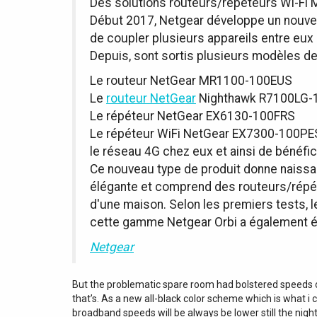
Des solutions routeurs/répéteurs Wi-Fi
Début 2017, Netgear développe un nouveau
de coupler plusieurs appareils entre eux 
Depuis, sont sortis plusieurs modèles de
Le routeur NetGear MR1100-100EUS
Le
routeur NetGear
Nighthawk R7100LG-
Le répéteur NetGear EX6130-100FRS
Le répéteur WiFi NetGear EX7300-100PES
le réseau 4G chez eux et ainsi de bénéfic
Ce nouveau type de produit donne naiss
élégante et comprend des routeurs/répét
d'une maison. Selon les premiers tests, 
cette gamme Netgear Orbi a également ét
Netgear
But the problematic spare room had bolstered speeds
that’s. As a new all-black color scheme which is what i 
broadband speeds will be always be lower still the nigh