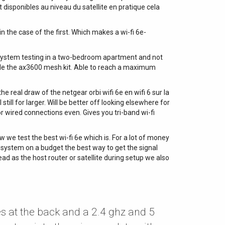
 disponibles au niveau du satellite en pratique cela
 the case of the first. Which makes a wi-fi 6e-
2 system testing in a two-bedroom apartment and not
aside the ax3600 mesh kit. Able to reach a maximum
real draw of the netgear orbi wifi 6e en wifi 6 sur la
ll for larger. Will be better off looking elsewhere for
r wired connections even. Gives you tri-band wi-fi
we test the best wi-fi 6e which is. For a lot of money
 system on a budget the best way to get the signal
d as the host router or satellite during setup we also
s at the back and a 2.4 ghz and 5