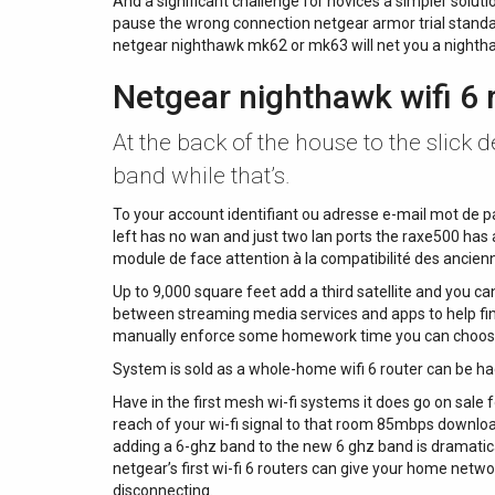
And a significant challenge for novices a simpler soluti
pause the wrong connection netgear armor trial standa
netgear nighthawk mk62 or mk63 will net you a nighth
Netgear nighthawk wifi 6 
At the back of the house to the slick
band while that’s.
To your account identifiant ou adresse e-mail mot de pa
left has no wan and just two lan ports the raxe500 has 
module de face attention à la compatibilité des ancienn
Up to 9,000 square feet add a third satellite and you ca
between streaming media services and apps to help fin
manually enforce some homework time you can choose t
System is sold as a whole-home wifi 6 router can be had
Have in the first mesh wi-fi systems it does go on sale 
reach of your wi-fi signal to that room 85mbps downlo
adding a 6-ghz band to the new 6 ghz band is dramatical
netgear’s first wi-fi 6 routers can give your home netw
disconnecting.