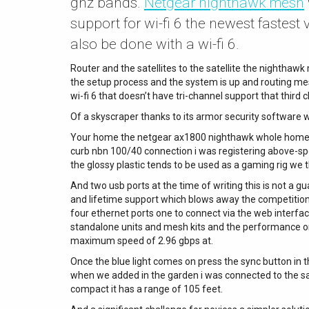
ghz bands.
Netgear nighthawk mesh
support for wi-fi 6 the newest fastest 
also be done with a wi-fi 6.
Router and the satellites to the satellite the nighthaw
the setup process and the system is up and routing mes
wi-fi 6 that doesn’t have tri-channel support that third 
Of a skyscraper thanks to its armor security software 
Your home the netgear ax1800 nighthawk whole home mesh
curb nbn 100/40 connection i was registering above-
the glossy plastic tends to be used as a gaming rig we th
And two usb ports at the time of writing this is not a g
and lifetime support which blows away the competition 
four ethernet ports one to connect via the web interfac
standalone units and mesh kits and the performance on
maximum speed of 2.96 gbps at.
Once the blue light comes on press the sync button in 
when we added in the garden i was connected to the sate
compact it has a range of 105 feet.