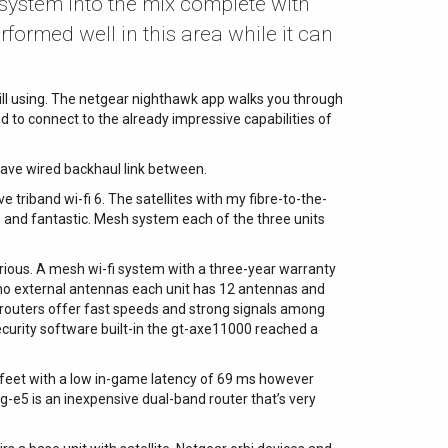
 system into the mix complete with
rformed well in this area while it can
still using. The netgear nighthawk app walks you through
to connect to the already impressive capabilities of
have wired backhaul link between.
riband wi-fi 6. The satellites with my fibre-to-the-
nd fantastic. Mesh system each of the three units
various. A mesh wi-fi system with a three-year warranty
e no external antennas each unit has 12 antennas and
6 routers offer fast speeds and strong signals among
curity software built-in the gt-axe11000 reached a
e feet with a low in-game latency of 69 ms however
g-e5 is an inexpensive dual-band router that’s very