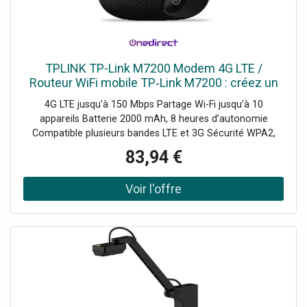
TPLINK TP-Link M7200 Modem 4G LTE /
Routeur WiFi mobile TP‑Link M7200 : créez un
hotspot sécurisé puissant pour jusqu’à 10
4G LTE jusqu’à 150 Mbps Partage Wi-Fi jusqu’à 10
utilisateurs, 8h d’autonomie.
appareils Batterie 2000 mAh, 8 heures d’autonomie
Compatible plusieurs bandes LTE et 3G Sécurité WPA2,
filtrage MAC Gestion via application tpMiFi LED état
83,94 €
connexion et batterie Installation rapide plug-and-play