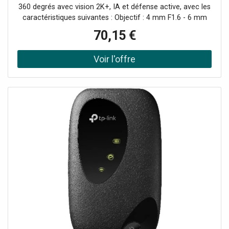
360 degrés avec vision 2K+, IA et défense active, avec les
caractéristiques suivantes : Objectif : 4 mm F1.6 - 6 mm
F1.6 Résolution: 2560×1440 (2K+), 30 fps Angles de vision
70,15 €
: jusqu'à 104 degrés en diagonale Rotation : 350 degrés à
l'horizontale / 80 degrés à la verticale Vision nocturne :
jusqu'à 30 m, IR ou couleur Compression vidéo : H.265 /
H.264 Audio : communication bidirectionnelle Connexion :
Wi-Fi 2,4 GHz + Ethernet (RJ45) Protection : Résistant aux
intempéries Consommation électrique : Max. 12 W