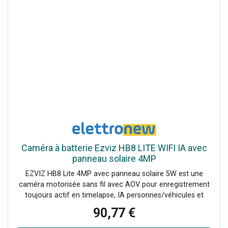
Caméra à batterie Ezviz HB8 LITE WIFI IA avec
panneau solaire 4MP
EZVIZ HB8 Lite 4MP avec panneau solaire 5W est une
caméra motorisée sans fil avec AOV pour enregistrement
toujours actif en timelapse, IA personnes/véhicules et
vision panoramique 360° : idéale pour extérieurs et lieux
90,77 €
éloignés. 4MP (2K+) sans fil : images nettes et installation
flexible sans prise Always-On Video 2.0 (AOV) : timelapse