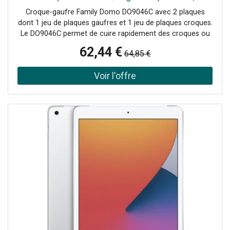
DO9046C
Croque-gaufre Family Domo DO9046C avec 2 plaques
dont 1 jeu de plaques gaufres et 1 jeu de plaques croques.
Le DO9046C permet de cuire rapidement des croques ou
des gaufres pour toute la famille. Doté de 2 témoins :
62,44 €
64,85 €
mise sous tension et pret a l'emploi. Spécifications: •
Puissance : 1200 W • Matiere corps : Plasqtique •
Revetement anti-adhésif • Coloris : Blanc • Nombre de
plaques : 2 • Plaques amovibles : Oui • Plaques anti-
adhérentes : Oui • Plaques compatibles lave-vaisselle : Oui
• Thermostat réglable : Non • Dimensions du produit (L x l
x h) : 38,4 x 32,5 x 15,2 cm Photo d'illustration>