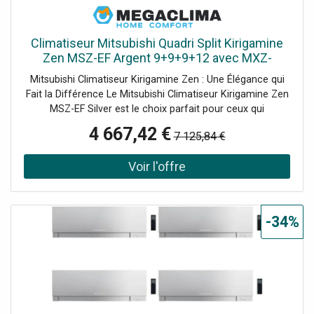
Climatiseur Mitsubishi Quadri Split Kirigamine
Zen MSZ-EF Argent 9+9+9+12 avec MXZ-
4F72VF Inverter R32 WiFi Classe A++
Mitsubishi Climatiseur Kirigamine Zen : Une Élégance qui
Fait la Différence Le Mitsubishi Climatiseur Kirigamine Zen
MSZ-EF Silver est le choix parfait pour ceux qui
recherchent un climatiseur alliant design raffiné et
4 667,42 €
7 125,84 €
efficacité énergétique. Avec son look élégant et compact,
ce modèle s'intègre facilement dans n'importe quel
environnement, apportant une touche de modernité à
votre maison ou bureau. Les unités intérieures sont
conçues pour offrir des performances élevées sans
compromettre l'esthétique, avec des couleurs
-34%
polyvalentes qui s'adaptent à tous les styles de
décoration. Caractéristiques principales : Design élégant et
compact qui s'adapte facilement à n'importe quel
environnement Couleur Silver pour une finition raffinée et
discrète Esthétique minimaliste qui s'intègre
harmonieusement dans chaque pièce Dimensions