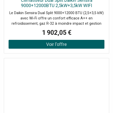
Climatiseur Dual Split Daikin Sensira
9000+12000BTU 2,5kW+3,5kW WIFI
Le Daikin Sensira Dual Split 9000+12000 BTU (2,5+3,5 kW)
avec Wi-Fi offre un confort efficace A++ en
refroidissement, gaz R-32 à moindre impact et gestion
intelligente via application pour climatiser deux pièces de
1 902,05 €
manière silencieuse et contrôlée. Le kit est composé de :
1 unité externe 4KW 2 connexions (code 2MXF40A) 1
unité interne 9000BTU 2,5 KW Wifi (CTXF25F) 1 unité
interne 12000BTU 3,5 KW Wifi (CTXF35F) 2
télécommandes standard infrarouges ARC480A93