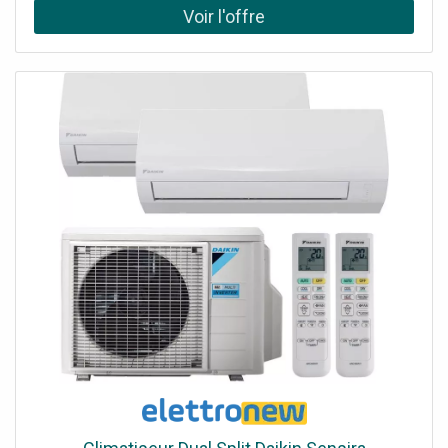
continu + clip événement à vitesse normale IA pour
détection de personnes et véhicules + zones et
sensibilités personnalisables Motorisée avec couverture
panoramique 360° et suivi automatique Double
connectivité 4G + Wi-Fi 6 avec basculement automatique
(nécessite Nano SIM et forfait de données pour 4G) Kit
avec panneau solaire inclus : recharge efficace jusqu'à 5
W (câble 3 m).