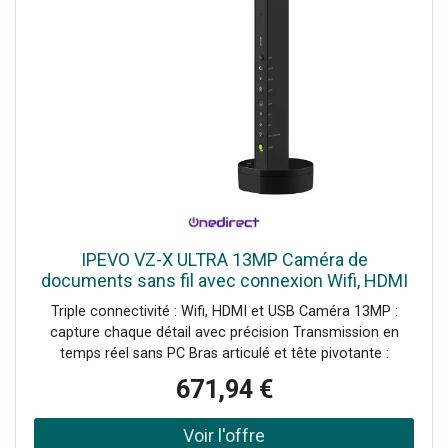
IPEVO VZ-X ULTRA 13MP Caméra de
documents sans fil avec connexion Wifi, HDMI
et USB pour capturer en temps réel depuis tous
Triple connectivité : Wifi, HDMI et USB Caméra 13MP :
vos appareils.
capture chaque détail avec précision Transmission en
temps réel sans PC Bras articulé et tête pivotante :
capture sous différents angles Compatible avec Visualizer,
671,94 €
EyeStage et Whiteboard Autonomie : jusqu'à 9 heures
Base stable avec indicateurs d'état LED Touches
physiques : zoom, rotation, exposition et filtres Micro