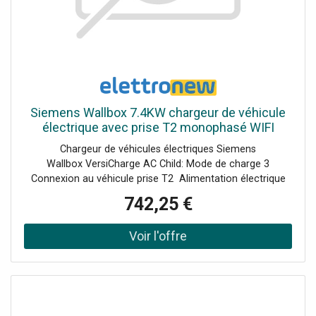
Siemens Wallbox 7.4KW chargeur de véhicule
électrique avec prise T2 monophasé WIFI
8EM13102EH040GA0
Chargeur de véhicules électriques Siemens
Wallbox VersiCharge AC Child: Mode de charge 3
Connexion au véhicule prise T2 Alimentation électrique
monophasée Puissance de sortie AC 7.4KW Interfaces :
742,25 €
Ethernet, Wi-Fi, Modbus RS-485, Modbus TCP/IP.