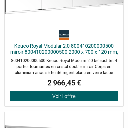
Keuco Royal Modular 2.0 800410200000500
miroir 800410200000500 2000 x 700 x 120 mm,
2 Prise , 2 doubles points de charge USB, mur
800410200000500 Keuco Royal Modular 2.0 beleuchtet 4
encastré, 4 portes
portes tournantes en cristal double miroir Corps en
aluminium anodisé teinté argent blanc en verre laqué
match3 au dos Couleur de lumière réglable en continu de
2 966,45 €
2700 Kelvin (blanc chaud) à 6500 Kelvin (lumière du jour)
L'éclairage supérieur et inférieur peut être atténué et
allumé / éteint séparément et en continu LED 58 W (durée
de vie > 30000 heures) Ampoules non interchangeables
Claviers avec capteurs tactiles capacitifs Étagères en
verre réglables en hauteur : 6 x pour une hauteur de
meuble de 700 mm / 8 x pour une hauteur de meuble de
900 mm