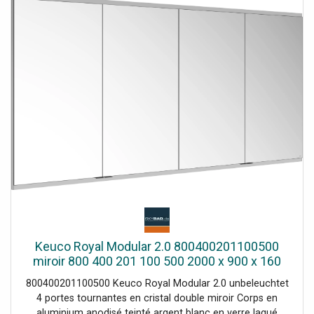
Keuco Royal Modular 2.0 800400201100500
miroir 800 400 201 100 500 2000 x 900 x 160
mm, 2 Prise , 2 double points de charge USB,
800400201100500 Keuco Royal Modular 2.0 unbeleuchtet
mur intégré, 4 portes
4 portes tournantes en cristal double miroir Corps en
aluminium anodisé teinté argent blanc en verre laqué