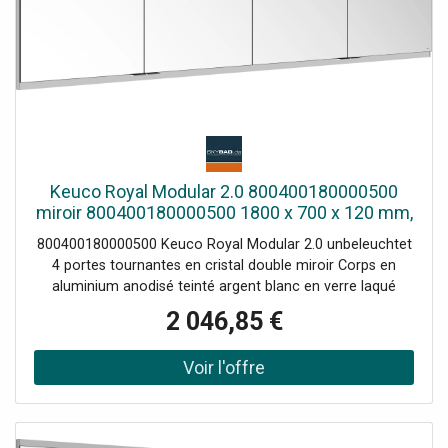
Keuco Royal Modular 2.0 800400180000500
miroir 800400180000500 1800 x 700 x 120 mm,
2 Prise , 2 double points de charge USB, mur
800400180000500 Keuco Royal Modular 2.0 unbeleuchtet
encastré, 4 portes
4 portes tournantes en cristal double miroir Corps en
aluminium anodisé teinté argent blanc en verre laqué
match3 au dos Étagères en verre réglables en hauteur : 6
2 046,85 €
x pour une hauteur de meuble de 700 mm / 8 x pour une
hauteur de meuble de 900 mm