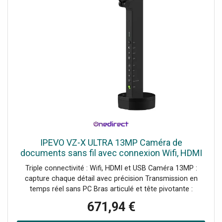
IPEVO VZ-X ULTRA 13MP Caméra de
documents sans fil avec connexion Wifi, HDMI
et USB pour capturer en temps réel depuis tous
Triple connectivité : Wifi, HDMI et USB Caméra 13MP :
vos appareils.
capture chaque détail avec précision Transmission en
temps réel sans PC Bras articulé et tête pivotante :
capture sous différents angles Compatible avec Visualizer,
671,94 €
EyeStage et Whiteboard Autonomie : jusqu'à 9 heures
Base stable avec indicateurs d'état LED Touches