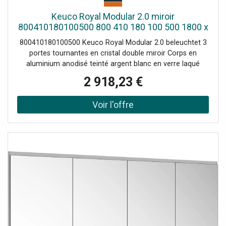
Keuco Royal Modular 2.0 miroir
800410180100500 800 410 180 100 500 1800 x
700 x 160 mm, 2 Prise , 2 doubles points de
800410180100500 Keuco Royal Modular 2.0 beleuchtet 3
recharge USB, paroi encastrée, 4 portes
portes tournantes en cristal double miroir Corps en
aluminium anodisé teinté argent blanc en verre laqué
match3 au dos Couleur de lumière réglable en continu de
2 918,23 €
2700 Kelvin (blanc chaud) à 6500 Kelvin (lumière du jour)
L'éclairage supérieur et inférieur peut être atténué et
allumé / éteint séparément et en continu LED 32-54 W
(durée de vie > 30000 heures) Ampoules non
interchangeables Claviers avec capteurs tactiles capacitifs
Étagères en verre réglables en hauteur : 6 x pour une
hauteur de meuble de 700 mm / 8 x pour une hauteur de
meuble de 900 mm