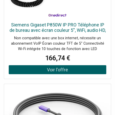
Siemens Gigaset P850W IP PRO Téléphone IP
de bureau avec écran couleur 5'', WiFi, audio HD,
10 touches de fonction et double port USB.
Non compatible avec une box internet, nécessite un
abonnement VoIP Écran couleur TFT de 5" Connectivité
Wi-Fi intégrée 10 touches de fonction avec LED
multicolore Audio HD avec réduction du bruit 2 ports USB
166,74 €
2.0 Type A Prise en charge de jusqu'à 12 comptes SIP
Annuaire local de 2000 contacts Compatible avec le
module P800 KEY PRO