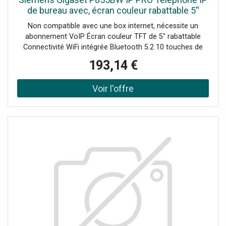
de bureau avec, écran couleur rabattable 5''
WiFi, Bluetooth, audio HD, 10 touches de
Non compatible avec une box internet, nécessite un
fonction et double port USB.
abonnement VoIP Écran couleur TFT de 5" rabattable
Connectivité WiFi intégrée Bluetooth 5.2 10 touches de
fonction avec LED multicolores Audio HD avec réduction
193,14 €
du bruit 2 ports USB 2.0 Type A Jusqu’à 12 comptes SIP
pris en charge Répertoire local de 2000 contacts
Compatible avec le module P800 KEY PRO