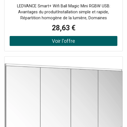
LEDVANCE Smart+ Wifi Ball Magic Mini RGBW USB:
Avantages du produitInstallation simple et rapide,
Répartition homogène de la lumière, Domaines
d'applicationApplications intérieures, Cuisine, salon,
28,63 €
chambre d'enfant ou bureau, Caractéristiques du
produitProtocole réseau: WiFi, Réglage de la température
de couleur et contrôle des couleurs RVB avec Smart
Control, Fonction rythme musical: grâce à l'application
Smart Wi-Fi et aux récepteurs vocaux intégrés, la lampe
réagit aux sons et à la musique., Commande des couleurs
RVB, environ 16 millions de couleurs réglables, Connexion
USB, Intensité variable, Contrôlable avec l'application
SMART+ (avec Android 8.0 ou iOS 14.0 minimum),
Équipement techniqueAccessoires de montage et de
raccordement complets inclus, Câble USB, longueur: 1 m,
Un smartphone ou une tablette (avec au minimum
Android 8.0 ou iOS 14.0) est nécessaire pour le contrôle
via l'application SMART+., consignes de sécuritéAfin de
réduire le risque d'étranglement, le câble flexible raccordé
au luminaire doit être fixé directement et solidement au
mur s'il se trouve à portée de main., Références /