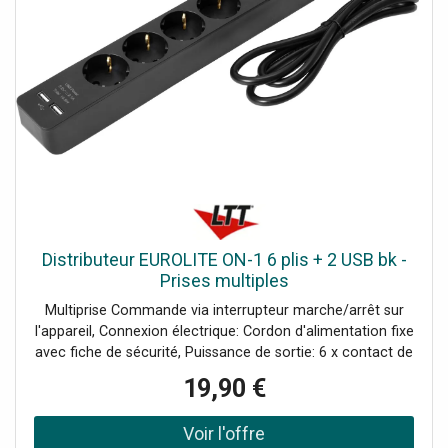
Distributeur EUROLITE ON-1 6 plis + 2 USB bk -
Prises multiples
Multiprise Commande via interrupteur marche/arrêt sur
l'appareil, Connexion électrique: Cordon d'alimentation fixe
avec fiche de sécurité, Puissance de sortie: 6 x contact de
sécurité (F), version à montage2 x USB, type A, Contrôle:
19,90 €
Interrupteur marche/arrêt sur l'appareil, Port USB: 2 x type
A, 2,1 A, Poids: 0,47 kg