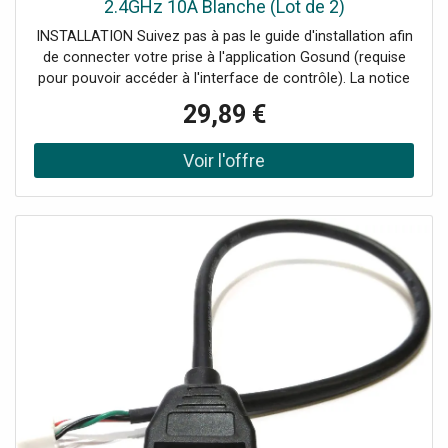
2.4GHz 10A Blanche (Lot de 2)
INSTALLATION Suivez pas à pas le guide d'installation afin
de connecter votre prise à l'application Gosund (requise
pour pouvoir accéder à l'interface de contrôle). La notice
est incluse avec la prise dans sa boîte. Profitez d'une prise
29,89 €
d'excellente qualité résistante contre l'usure et la
surcharge. UNE PRISE CONNECTÉE Cette Prise Connectée
Intelligente Wi-Fi 2.4GHz 10A blanche (lot de 2)va
révolutionner l'utilisation de vos appareils électriques en
vous permettant de les contrôler très facilement. Depuis
l’application Gosund, vous pourrez utiliser l’interrupteur
ON/OFF pour allumer ou éteindre votre appareil. Il est
également possible d’utiliser la fonction « programmation
» pour programmer quand vous souhaitez mettre en
marche ou éteindre votre appareil. De plus, vous avez la
possibilité de contrôler la consommation électrique de
l’appareil auquel est associée la prise intelligente.
SURVEILLEZ VOTRE CONSOMMATION Un des avantages
de cette prise est que vous pouvez tout gérer via
l'interface depuis votre smartphone que vous soyez en
dehors de votre domicile ou non. Ainsi, vous gardez un