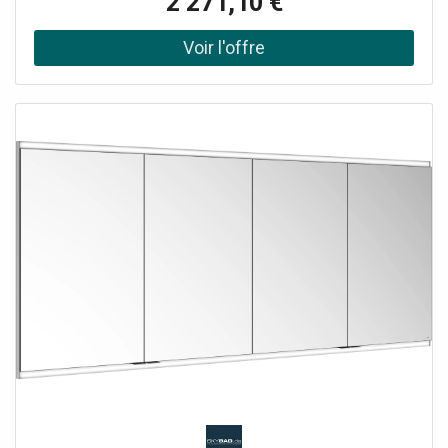
2 271,10 €
x pour une hauteur de meuble de 700 mm / 8 x pour une
hauteur de meuble de 900 mm