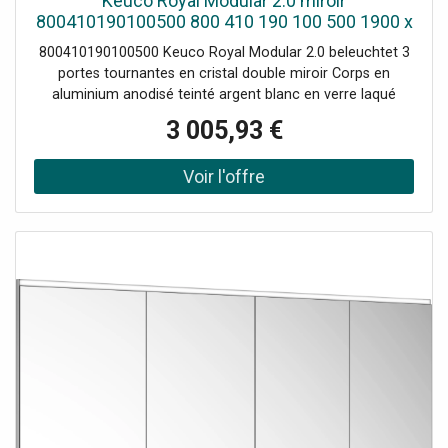
Keuco Royal Modular 2.0 miroir
800410190100500 800 410 190 100 500 1900 x
700 x 160 mm, 2 Prise , 2 doubles points de
800410190100500 Keuco Royal Modular 2.0 beleuchtet 3
recharge USB, paroi encastrée, 4 portes
portes tournantes en cristal double miroir Corps en
aluminium anodisé teinté argent blanc en verre laqué
match3 au dos Couleur de lumière réglable en continu de
3 005,93 €
2700 Kelvin (blanc chaud) à 6500 Kelvin (lumière du jour)
L'éclairage supérieur et inférieur peut être atténué et
allumé / éteint séparément et en continu LED 32-54 W
(durée de vie > 30000 heures) Ampoules non
interchangeables Claviers avec capteurs tactiles capacitifs
Étagères en verre réglables en hauteur : 6 x pour une
hauteur de meuble de 700 mm / 8 x pour une hauteur de
meuble de 900 mm