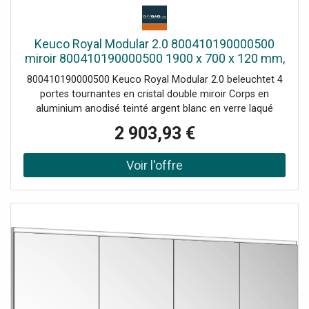
Keuco Royal Modular 2.0 800410190000500
miroir 800410190000500 1900 x 700 x 120 mm,
2 Prise , 2 doubles points de charge USB, mur
800410190000500 Keuco Royal Modular 2.0 beleuchtet 4
encastré, 4 portes
portes tournantes en cristal double miroir Corps en
aluminium anodisé teinté argent blanc en verre laqué
match3 au dos Couleur de lumière réglable en continu de
2 903,93 €
2700 Kelvin (blanc chaud) à 6500 Kelvin (lumière du jour)
L'éclairage supérieur et inférieur peut être atténué et
allumé / éteint séparément et en continu LED 58 W (durée
de vie > 30000 heures) Ampoules non interchangeables
Claviers avec capteurs tactiles capacitifs Étagères en
verre réglables en hauteur : 6 x pour une hauteur de
meuble de 700 mm / 8 x pour une hauteur de meuble de
900 mm