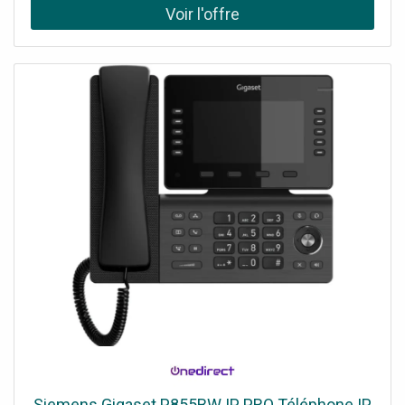
physiques : zoom, rotation, exposition et filtres Micro
omnidirectionnel pour la vidéoconférence (USB)
Siemens Gigaset P855BW IP PRO Téléphone IP