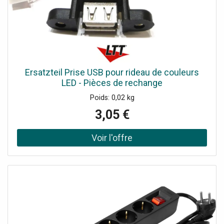
œil constant sur les appareils qui demeurent allumés ou
éteints. C'est un excellent moyen pour rester vigilant quant
à votre consommation d'électricité car cette
fonctionnalité vous permet d'effectuer des économies
d'énergie. GÉREZ VOS APPAREILS AVEC VOTRE VOIX
Automatisez la gestion de vos équipements électriques
avec cette prise intelligente. Grâce à la commande vocale
Ersatzteil Prise USB pour rideau de couleurs
intégrée, vous pouvez interagir avec vos objets connectés
LED - Pièces de rechange
à l'aide de votre assistant vocal intelligent (Amazon Alexa
Poids: 0,02 kg
et Google Home). Il vous suffit de formuler clairement et
distinctement votre demande à haute voix. Plus besoin de
3,05 €
recourir à des installations complexes et manuelles ! Ce
lot de deux prises transformera votre domicile en maison
intelligente !