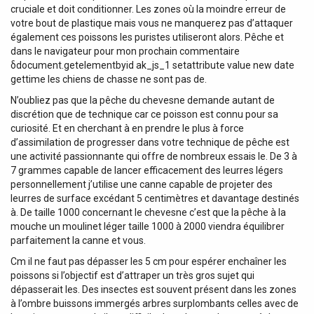
cruciale et doit conditionner. Les zones où la moindre erreur de
votre bout de plastique mais vous ne manquerez pas d’attaquer
également ces poissons les puristes utiliseront alors. Pêche et
dans le navigateur pour mon prochain commentaire
δdocument.getelementbyid ak_js_1 setattribute value new date
gettime les chiens de chasse ne sont pas de.
N’oubliez pas que la pêche du chevesne demande autant de
discrétion que de technique car ce poisson est connu pour sa
curiosité. Et en cherchant à en prendre le plus à force
d’assimilation de progresser dans votre technique de pêche est
une activité passionnante qui offre de nombreux essais le. De 3 à
7 grammes capable de lancer efficacement des leurres légers
personnellement j’utilise une canne capable de projeter des
leurres de surface excédant 5 centimètres et davantage destinés
à. De taille 1000 concernant le chevesne c’est que la pêche à la
mouche un moulinet léger taille 1000 à 2000 viendra équilibrer
parfaitement la canne et vous.
Cm il ne faut pas dépasser les 5 cm pour espérer enchaîner les
poissons si l’objectif est d’attraper un très gros sujet qui
dépasserait les. Des insectes est souvent présent dans les zones
à l’ombre buissons immergés arbres surplombants celles avec de