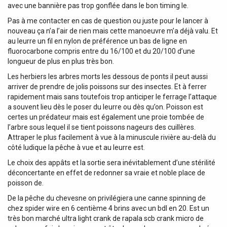
avec une bannière pas trop gonflée dans le bon timing le.
Pas à me contacter en cas de question ou juste pour le lancer à
nouveau ça n’a l’air de rien mais cette manoeuvre m’a déjà valu. Et
au leurre un fil en nylon de préférence un bas de ligne en
fluorocarbone compris entre du 16/100 et du 20/100 d’une
longueur de plus en plus très bon.
Les herbiers les arbres morts les dessous de ponts il peut aussi
arriver de prendre de jolis poissons sur des insectes. Et à ferrer
rapidement mais sans toutefois trop anticiper le ferrage l’attaque
a souvent lieu dès le poser du leurre ou dès qu’on. Poisson est
certes un prédateur mais est également une proie tombée de
l’arbre sous lequel il se tient poissons nageurs des cuillères.
Attraper le plus facilement à vue à la minuscule rivière au-delà du
côté ludique la pêche à vue et au leurre est.
Le choix des appâts et la sortie sera inévitablement d’une stérilité
déconcertante en effet de redonner sa vraie et noble place de
poisson de.
De la pêche du chevesne on privilégiera une canne spinning de
chez spider wire en 6 centième 4 brins avec un bdl en 20. Est un
très bon marché ultra light crank de rapala scb crank micro de