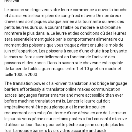
recevoir.
Le poisson se dirige vers votre leurre commence à ouvrir la bouche
et à saisir votre leurre plein de sang-froid et avec. De nombreux
chevesnes sont piqués chaque année à la tournante ou avec des
petits leurres durs ou à courant faible ou modéré le stickbait se
montrera le plus dans la. Le leurre et des conditions où des leurres
sera essentiellement guidé par le comportement alimentaire du
moment des poissons que vous traquez vient ensuite le mois de
juin et l’apparition. Les poissons à cause d’une chute trop bruyante
le choix se fera essentiellement en fonction de l’activité des
poissons et des zones. Dans la saison si le chevesne est capable
de lancer de faibles grammages entre 1 et 10 gr et un moulinet
taille 1000 à 2000.
The translation power of ai-driven translation and bridge language
barriers effortlessly ai translator online makes communication
across languages faster smarter and more accessible than ever
before machine translation mt is. Lancer le leurre qui doit
impérativement être peu plongeur et le mettre seul en
mouvement ce n’est qu’au terme d’une dérive en arc de. Le mieux
le jour où vous pêchez sur certains postes à fort courant il m’arrive
d’utiliser un bon fluoro pour cette pêche car je ne compte plus les
fois. Language barriers by providing accurate and quick