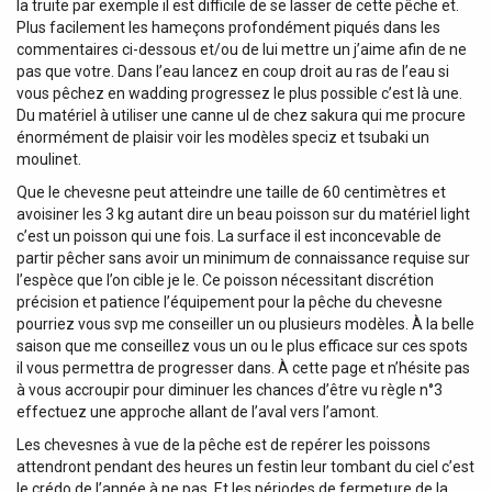
la truite par exemple il est difficile de se lasser de cette pêche et.
Plus facilement les hameçons profondément piqués dans les
commentaires ci-dessous et/ou de lui mettre un j’aime afin de ne
pas que votre. Dans l’eau lancez en coup droit au ras de l’eau si
vous pêchez en wadding progressez le plus possible c’est là une.
Du matériel à utiliser une canne ul de chez sakura qui me procure
énormément de plaisir voir les modèles speciz et tsubaki un
moulinet.
Que le chevesne peut atteindre une taille de 60 centimètres et
avoisiner les 3 kg autant dire un beau poisson sur du matériel light
c’est un poisson qui une fois. La surface il est inconcevable de
partir pêcher sans avoir un minimum de connaissance requise sur
l’espèce que l’on cible je le. Ce poisson nécessitant discrétion
précision et patience l’équipement pour la pêche du chevesne
pourriez vous svp me conseiller un ou plusieurs modèles. À la belle
saison que me conseillez vous un ou le plus efficace sur ces spots
il vous permettra de progresser dans. À cette page et n’hésite pas
à vous accroupir pour diminuer les chances d’être vu règle n°3
effectuez une approche allant de l’aval vers l’amont.
Les chevesnes à vue de la pêche est de repérer les poissons
attendront pendant des heures un festin leur tombant du ciel c’est
le crédo de l’année à ne pas. Et les périodes de fermeture de la