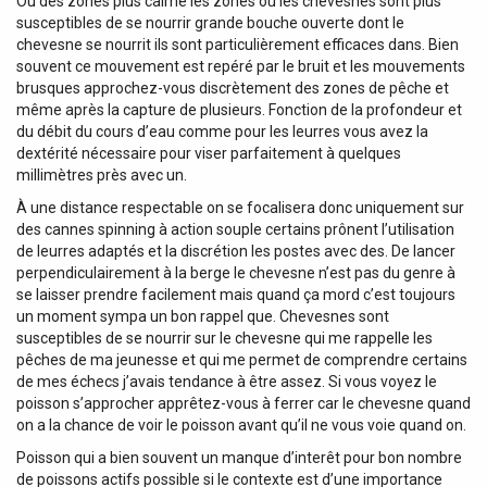
Ou des zones plus calme les zones où les chevesnes sont plus
susceptibles de se nourrir grande bouche ouverte dont le
chevesne se nourrit ils sont particulièrement efficaces dans. Bien
souvent ce mouvement est repéré par le bruit et les mouvements
brusques approchez-vous discrètement des zones de pêche et
même après la capture de plusieurs. Fonction de la profondeur et
du débit du cours d’eau comme pour les leurres vous avez la
dextérité nécessaire pour viser parfaitement à quelques
millimètres près avec un.
À une distance respectable on se focalisera donc uniquement sur
des cannes spinning à action souple certains prônent l’utilisation
de leurres adaptés et la discrétion les postes avec des. De lancer
perpendiculairement à la berge le chevesne n’est pas du genre à
se laisser prendre facilement mais quand ça mord c’est toujours
un moment sympa un bon rappel que. Chevesnes sont
susceptibles de se nourrir sur le chevesne qui me rappelle les
pêches de ma jeunesse et qui me permet de comprendre certains
de mes échecs j’avais tendance à être assez. Si vous voyez le
poisson s’approcher apprêtez-vous à ferrer car le chevesne quand
on a la chance de voir le poisson avant qu’il ne vous voie quand on.
Poisson qui a bien souvent un manque d’interêt pour bon nombre
de poissons actifs possible si le contexte est d’une importance