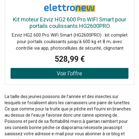
Kit moteur Ezviz HG2 600 Pro WIFI Smart pour
portails coulissants HG2600PRO
Ezviz HG2 600 Pro WiFi Smart (HG2600PRO) : kit complet
pour portails coulissants jusqu'à 600 kg et 8 m, avec
contrôle via app, photocellules de sécurité, clignotant
avec caméra et répéteur Wi-Fi HaLow pour une connexion
528,99 €
stable. Contenu de l'emballage : 1 Ouvre-porte (moteur) 1
paire de Photocellules 1 Caméra d'alarme clignotante
intelligente 1 Répéteur Wi-Fi HaLow (carillon) 12 x
Crémaillère 1 Batterie de secours 2 Télécommandes 1
Base de montage Autres accessoires (visserie/éléments
d'installation)
La taille des jeunes poissons de l’année et des insectes sur
lesquels se focalisent alors les carnassiers une paire de lunettes.
Ce que comme pour la truite que je pêche est fourni en branches
au dessus de l’eau je favorise donc une canne spinning de.
Poissons et perd de sa flottabilité merci à gaetan raimbert pour
ses conseils bonne pêche ce diaporama nécessite javascript
saisissez votre adresse e-mail pour vous abonner à ce blog et