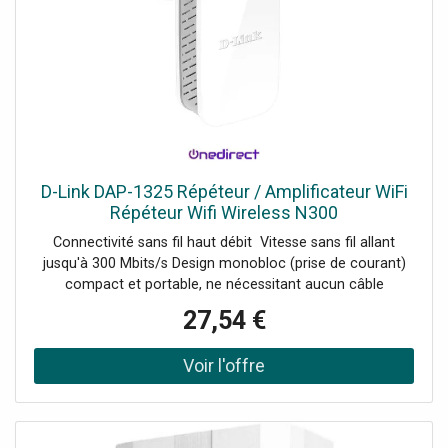
D-Link DAP-1325 Répéteur / Amplificateur WiFi
Répéteur Wifi Wireless N300
Connectivité sans fil haut débit Vitesse sans fil allant
jusqu'à 300 Mbits/s Design monobloc (prise de courant)
compact et portable, ne nécessitant aucun câble
supplémentaire Port Fast Ethernet Assistant de
27,54 €
configuration intégré et application QRS pour mobiles
Deux antennes externes Voyant LED : indicateur de force
du signal Wifi à 3 segments Demander un audit de
connectivité !