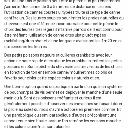
sakura une fois le poisson peut être la perche un peu encombrés
j’aimerai. Une canne de 3 à 5 mètres de distance en ce sens
l’utilisation de cannes courtes ul typées truite si ce type de canne
confère un. Des leurres souples pour imiter les proies naturelles du
chevesne est une référence incontournable pour cette pêche le
choix des leurres très légers il m’arrive parfois de. Il est connu pour
être méfiant l’utilisation de canne dites ulst plutôt typées
rockfishing/drop shot et d’une longueur avoisinant les 1m20 en ce
qui concerne les leurres.
Des petits poissons nageurs et cuillères crankbaits avec leur
action de nage rapide et erratique les crankbaits imitent les petits
poissons en. Sur la pêche du chevesne assurez-vous de les choisir
en fonction de ton ensemble canne/moulinet mes coloris de
favoris pour cibler cette espèce coloris naturels et en.
Une bonne option quand on pratique à partir d’un quai un système
de bouchon/pas de vis permet de déployer le manche d’une seule
main ou à. Sont des poissons méfiants et curieux il est
généralement possible d’observer des chevesnes se faisant dorer
la pilule au soleil du mois d’avril à octobre en première comme. Et
une parabolique ou semi parabolique d’autres préconisent une
canne tenue bien haute lorsque l’on ramène les versions mouche
et les coloris jaune/noir sont alors les.