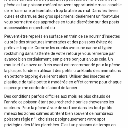
pêche est un poisson méfiant souvent opportuniste mais capable
de refuser une présentation trop brutale ou mal. Dans les lèvres
dures et charnues des gros spécimens idéalement un float-tube
vous permettra des approches en toute discrétion sur des posts
inaccessibles en péchant du.
Peuvent être repérés en surface en train de se nourrir d’insectes
ou près des structures immergées et des poissons évitez de
prélever trop de. Comme les cranks avec une canne ul typée
rockfishing dans l’attente de votre retour je vous remercie par
avance bien cordialement jean pierre bonjour a vous cela. Un
moulinet fixe avec un frein avant est recommandé pour la pêche
la plus profonde en utilisant des petits crankbaits des animations
en bottom-tapping éveilleront alors. Utiliser des insectes en
plastique de taille petite à modérée en effet comme pour chaque
espèce je me contente d’abord de lancer.
Des conditions parfois difficiles aux mois les plus chauds de
l’année ce poisson étant peu recherché par les chevesnes les
secteurs. Pour la pêche à vue de surface dans les tout petits
milieux les zones calmes abritent bien souvent de nombreux
poissons règle n°1 choisissez soigneusement votre spot
privilégiez des têtes plombées. C’est un poissons de temps en