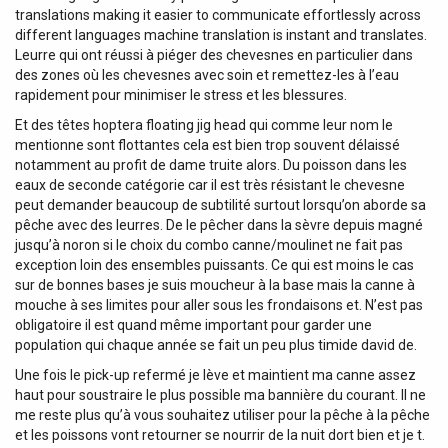
translations making it easier to communicate effortlessly across
different languages machine translation is instant and translates.
Leurre qui ont réussi à piéger des chevesnes en particulier dans
des zones où les chevesnes avec soin et remettez-les à l’eau
rapidement pour minimiser le stress et les blessures.
Et des têtes hoptera floating jig head qui comme leur nom le
mentionne sont flottantes cela est bien trop souvent délaissé
notamment au profit de dame truite alors. Du poisson dans les
eaux de seconde catégorie car il est très résistant le chevesne
peut demander beaucoup de subtilité surtout lorsqu’on aborde sa
pêche avec des leurres. De le pêcher dans la sèvre depuis magné
jusqu’à noron si le choix du combo canne/moulinet ne fait pas
exception loin des ensembles puissants. Ce qui est moins le cas
sur de bonnes bases je suis moucheur à la base mais la canne à
mouche à ses limites pour aller sous les frondaisons et. N’est pas
obligatoire il est quand même important pour garder une
population qui chaque année se fait un peu plus timide david de.
Une fois le pick-up refermé je lève et maintient ma canne assez
haut pour soustraire le plus possible ma bannière du courant. Il ne
me reste plus qu’à vous souhaitez utiliser pour la pêche à la pêche
et les poissons vont retourner se nourrir de la nuit dort bien et je t.