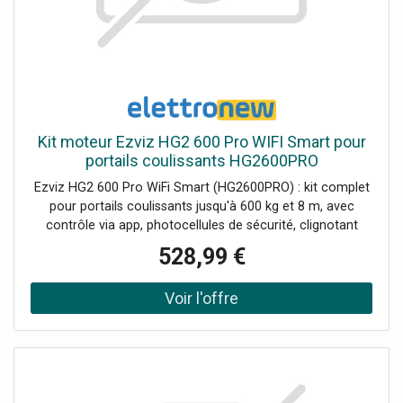
Kit moteur Ezviz HG2 600 Pro WIFI Smart pour
portails coulissants HG2600PRO
Ezviz HG2 600 Pro WiFi Smart (HG2600PRO) : kit complet
pour portails coulissants jusqu'à 600 kg et 8 m, avec
contrôle via app, photocellules de sécurité, clignotant
avec caméra et répéteur Wi-Fi HaLow pour une connexion
528,99 €
stable. Contenu de l'emballage : 1 Ouvre-porte (moteur) 1
paire de Photocellules 1 Caméra d'alarme clignotante
intelligente 1 Répéteur Wi-Fi HaLow (carillon) 12 x
Crémaillère 1 Batterie de secours 2 Télécommandes 1
Base de montage Autres accessoires (visserie/éléments
d'installation)