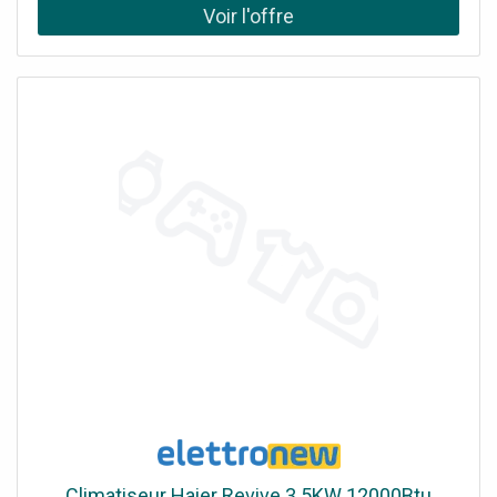
installateur, 1 administrateur et 46 utilisateurs normaux.
Climatiseur Haier Revive 3.5KW 12000Btu