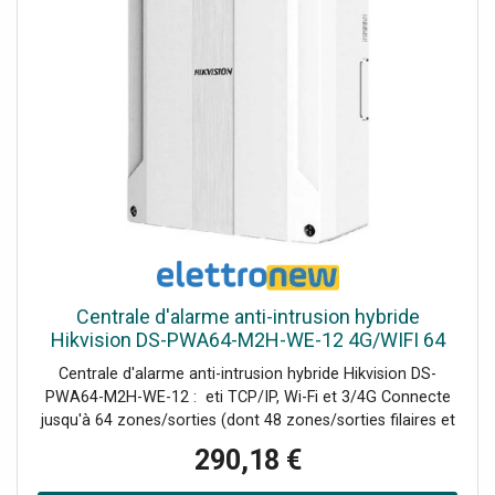
Centrale d'alarme anti-intrusion hybride
Hikvision DS-PWA64-M2H-WE-12 4G/WIFI 64
zones 302402023
Centrale d'alarme anti-intrusion hybride Hikvision DS-
PWA64-M2H-WE-12 : eti TCP/IP, Wi-Fi et 3/4G Connecte
jusqu'à 64 zones/sorties (dont 48 zones/sorties filaires et
PIRCAM intégrées), 48 télécommandes sans fil, 4
290,18 €
répéteurs, 6 sirènes, 8 lecteurs d'étiquettes et claviers.
Prend en charge jusqu'à 48 utilisateurs du réseau, dont 1