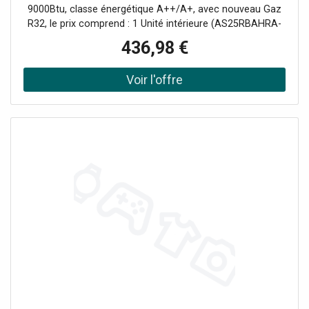
9000Btu, classe énergétique A++/A+, avec nouveau Gaz
R32, le prix comprend : 1 Unité intérieure (AS25RBAHRA-
3 AABF1DE01) 1 Unité extérieure (1U25YESFRA-
436,98 €
3 AABF2TE00) 1 Télécommande incluse(YR-HE2).
Commande Wi-Fi intégrée pour le contrôle à distance du
climatiseur. Ce modèle remplace les séries Geos et Geos
Plus.