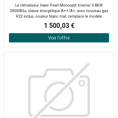
Le climatiseur Haier Pearl Monosplit Inverter 6.8KW
24000Btu, classe énergétique A++/A+, avec nouveau gaz
R32 inclus, couleur blanc mat, remplace le modèle
Tundra.Le prix comprend : l'unité intérieure (AS68PDAHRA
1 500,03 €
- AABQG0E00) l'unité extérieure (1U68WEGFRA -
AABSY0E00) Télécommande (YR-HE) Commande
intégrée Wi-Fi pour contrôler à distance le climatiseur
avec hOn. Purification, avec Lampe UV-C, Self Clean et
Steri Clean 56°.