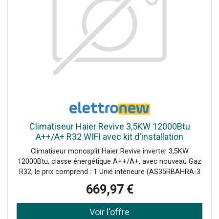
Climatiseur Haier Revive 3,5KW 12000Btu
A++/A+ R32 WIFI avec kit d'installation
Climatiseur monosplit Haier Revive inverter 3,5KW
12000Btu, classe énergétique A++/A+, avec nouveau Gaz
R32, le prix comprend : 1 Unié intérieure (AS35RBAHRA-3
AABF39E01) 1 Unité extérieure (1U35YESFRA-3
669,97 €
AABF4ZE00) 1 Télécommande incluse (YR-HE2) 1 Kit de
montage Commande Wi-Fi intégrée pour le contrôle à
distance du climatiseur. Ce modèle remplace les séries