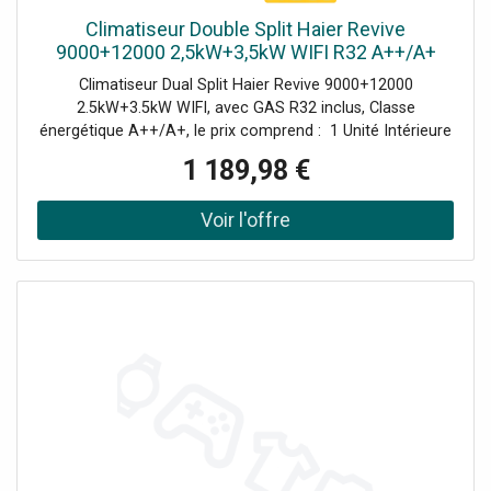
Climatiseur Double Split Haier Revive
9000+12000 2,5kW+3,5kW WIFI R32 A++/A+
Climatiseur Dual Split Haier Revive 9000+12000
2.5kW+3.5kW WIFI, avec GAS R32 inclus, Classe
énergétique A++/A+, le prix comprend : 1 Unité Intérieure
Revive 2.5kW (AS25RHBHRA-M AABF1TE00) 1 Unité
1 189,98 €
Intérieure Revive 3.5kW (AS35RHBHRA-M AABF3RE00) 1
Unité Extérieure 5.0kW (2U50MEFFRA AAB0T8E00) 2
télécommandes YR-HE Commande Wi-Fi intégrée pour
contrôler à distance le climatiseur avec hOn. Ce modèle
remplace les séries Geos et Geos Plus.