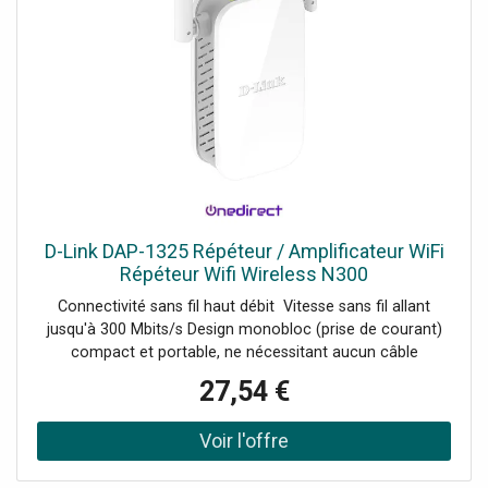
D-Link DAP-1325 Répéteur / Amplificateur WiFi
Répéteur Wifi Wireless N300
Connectivité sans fil haut débit Vitesse sans fil allant
jusqu'à 300 Mbits/s Design monobloc (prise de courant)
compact et portable, ne nécessitant aucun câble
supplémentaire Port Fast Ethernet Assistant de
27,54 €
configuration intégré et application QRS pour mobiles
Deux antennes externes Voyant LED : indicateur de force
du signal Wifi à 3 segments Demander un audit de
connectivité !