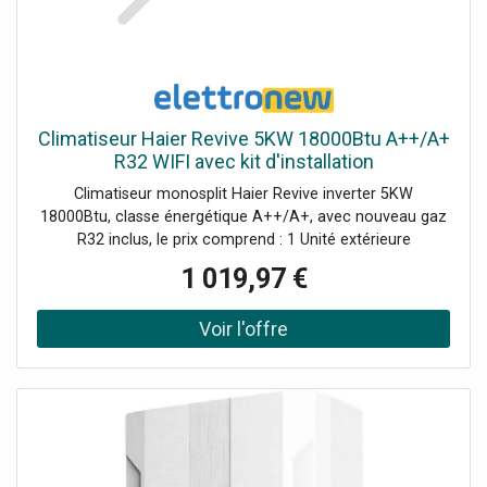
Climatiseur Haier Revive 5KW 18000Btu A++/A+
R32 WIFI avec kit d'installation
Climatiseur monosplit Haier Revive inverter 5KW
18000Btu, classe énergétique A++/A+, avec nouveau gaz
R32 inclus, le prix comprend : 1 Unité extérieure
(1U50MERFRA-3 - AAC0Z5E00) 1 Unité intérieure
1 019,97 €
(AS50RCBHRA-3 AAC0Y8E00) 1 Télécommande (YR-HE2)
1 Kit de montage Commande Wi-Fi intégrée pour le
contrôle à distance du climatiseur. Ce modèle remplace
les séries Geos et Geos Plus.