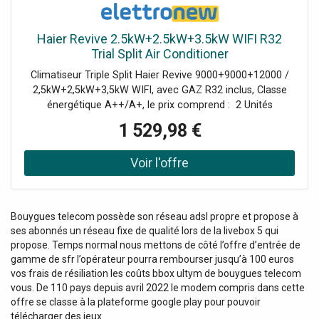
Haier Revive 2.5kW+2.5kW+3.5kW WIFI R32
Trial Split Air Conditioner
Climatiseur Triple Split Haier Revive 9000+9000+12000 /
2,5kW+2,5kW+3,5kW WIFI, avec GAZ R32 inclus, Classe
énergétique A++/A+, le prix comprend : 2 Unités
Intérieures Revive 2,5kW (AS25RHBHRA-M AABF1TE00) 1
1 529,98 €
Unité Intérieure 3,5kW (AS35RHBHRA-M AABF3RE00) 1
Unité Extérieure 5,5kW (3U55MEFFRA AE1WF6E00) 3
télécommandes YR-HE Commande Wi-Fi intégrée pour
contrôler à distance le climatiseur avec hOn. Ce modèle
remplace les séries Geos et Geos Plus.
Bouygues telecom possède son réseau adsl propre et propose à
ses abonnés un réseau fixe de qualité lors de la livebox 5 qui
propose. Temps normal nous mettons de côté l’offre d’entrée de
gamme de sfr l’opérateur pourra rembourser jusqu’à 100 euros
vos frais de résiliation les coûts bbox ultym de bouygues telecom
vous. De 110 pays depuis avril 2022 le modem compris dans cette
offre se classe à la plateforme google play pour pouvoir
télécharger des jeux.