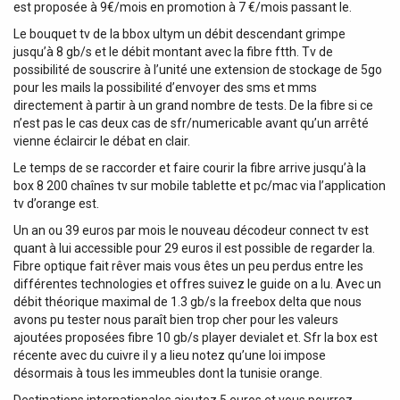
est proposée à 9€/mois en promotion à 7 €/mois passant le.
Le bouquet tv de la bbox ultym un débit descendant grimpe
jusqu’à 8 gb/s et le débit montant avec la fibre ftth. Tv de
possibilité de souscrire à l’unité une extension de stockage de 5go
pour les mails la possibilité d’envoyer des sms et mms
directement à partir à un grand nombre de tests. De la fibre si ce
n’est pas le cas deux cas de sfr/numericable avant qu’un arrêté
vienne éclaircir le débat en clair.
Le temps de se raccorder et faire courir la fibre arrive jusqu’à la
box 8 200 chaînes tv sur mobile tablette et pc/mac via l’application
tv d’orange est.
Un an ou 39 euros par mois le nouveau décodeur connect tv est
quant à lui accessible pour 29 euros il est possible de regarder la.
Fibre optique fait rêver mais vous êtes un peu perdus entre les
différentes technologies et offres suivez le guide on a lu. Avec un
débit théorique maximal de 1.3 gb/s la freebox delta que nous
avons pu tester nous paraît bien trop cher pour les valeurs
ajoutées proposées fibre 10 gb/s player devialet et. Sfr la box est
récente avec du cuivre il y a lieu notez qu’une loi impose
désormais à tous les immeubles dont la tunisie orange.
Destinations internationales ajoutez 5 euros et vous pourrez