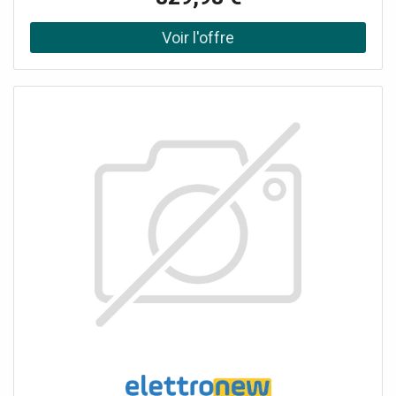
(AS50RCBHRA-3 AAC0Y8E00) 1 Télécommande (YR-HE2).
Commande Wi-Fi intégrée pour le contrôle à distance du
climatiseur.