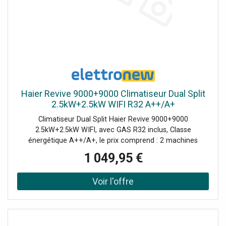
Haier Revive 9000+9000 Climatiseur Dual Split
2.5kW+2.5kW WIFI R32 A++/A+
Climatiseur Dual Split Haier Revive 9000+9000
2.5kW+2.5kW WIFI, avec GAS R32 inclus, Classe
énergétique A++/A+, le prix comprend : 2 machines
internes Revive 2,5kW (AS25RHBHRA-M AABF1TE00) 1
1 049,95 €
Machine extérieure 4.0kW (2U40MEFFRA AAB0S4E09) 2
télécommandes YR-HE Commande Wi-Fi intégrée pour le
contrôle à distance du climatiseur avec hOn. Ce modèle
remplace les séries Geos et Geos Plus.