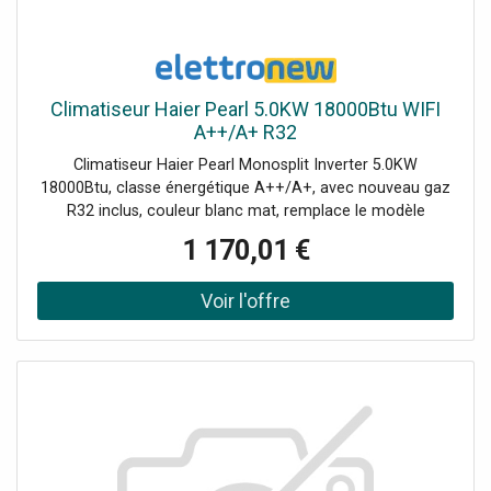
Climatiseur Haier Pearl 5.0KW 18000Btu WIFI
A++/A+ R32
Climatiseur Haier Pearl Monosplit Inverter 5.0KW
18000Btu, classe énergétique A++/A+, avec nouveau gaz
R32 inclus, couleur blanc mat, remplace le modèle
Tundra.Le prix comprend : la machine intérieure
1 170,01 €
(AS50PDAHRA - AABF50E03) la machine extérieure
(1U50MEGFRA - AABF60E03) Télécommande (YR-HE)
Commande Wi-Fi intégrée pour le contrôle à distance de
la climatisation avec hOn. Purification, avec lampe UV-C,
Self Clean et Steri Clean 56°.