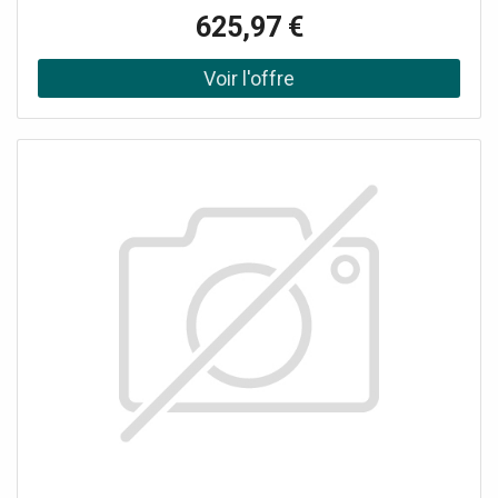
AABF1DE01) 1 Unité extérieure (1U25YESFRA-3
625,97 €
AABF2TE00) 1 Télécommande incluse 1 Kit d'installation.
Contrôle Wi-Fi intégré pour contrôler le climatiseur à
distance. Ce modèle remplace les séries Geos et Geos
Plus.