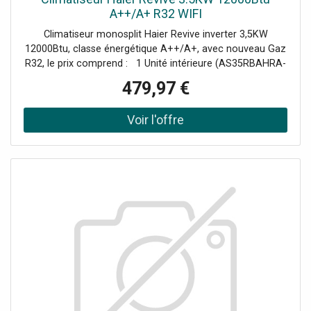
A++/A+ R32 WIFI
Climatiseur monosplit Haier Revive inverter 3,5KW
12000Btu, classe énergétique A++/A+, avec nouveau Gaz
R32, le prix comprend : 1 Unité intérieure (AS35RBAHRA-
3 AABF39E01) 1 Unité extérieure (1U35YESFRA-3
479,97 €
AABF4ZE00) 1 Télécommande incluse (YR-HE2).
Commande Wi-Fi intégrée pour le contrôle à distance du
climatiseur. Ce modèle remplace les séries Geos et Geos
Plus.